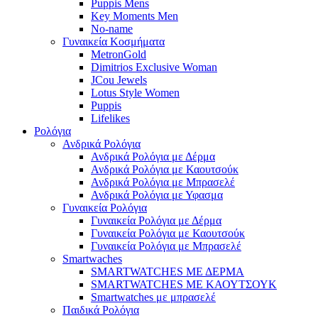
Puppis Mens
Key Moments Men
No-name
Γυναικεία Κοσμήματα
MetronGold
Dimitrios Exclusive Woman
JCou Jewels
Lotus Style Women
Puppis
Lifelikes
Ρολόγια
Ανδρικά Ρολόγια
Ανδρικά Ρολόγια με Δέρμα
Ανδρικά Ρολόγια με Καουτσούκ
Ανδρικά Ρολόγια με Μπρασελέ
Ανδρικά Ρολόγια με Υφασμα
Γυναικεία Ρολόγια
Γυναικεία Ρολόγια με Δέρμα
Γυναικεία Ρολόγια με Καουτσούκ
Γυναικεία Ρολόγια με Μπρασελέ
Smartwaches
SMARTWATCHES ΜΕ ΔΕΡΜΑ
SMARTWATCHES ΜΕ ΚΑΟΥΤΣΟΥΚ
Smartwatches με μπρασελέ
Παιδικά Ρολόγια