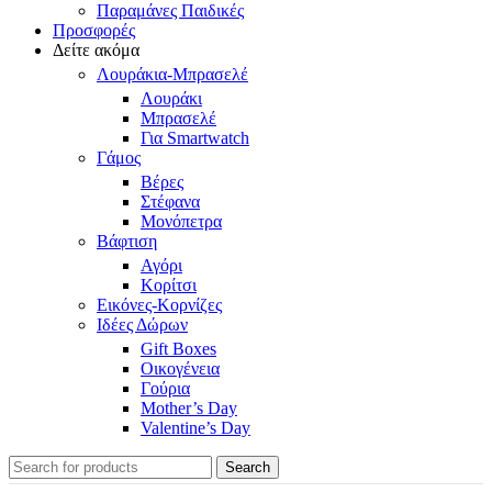
Παραμάνες Παιδικές
Προσφορές
Δείτε ακόμα
Λουράκια-Μπρασελέ
Λουράκι
Μπρασελέ
Για Smartwatch
Γάμος
Βέρες
Στέφανα
Μονόπετρα
Βάφτιση
Αγόρι
Κορίτσι
Εικόνες-Κορνίζες
Ιδέες Δώρων
Gift Boxes
Οικογένεια
Γούρια
Mother’s Day
Valentine’s Day
Search