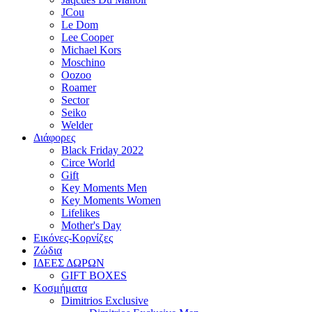
JCou
Le Dom
Lee Cooper
Michael Kors
Moschino
Oozoo
Roamer
Sector
Seiko
Welder
Διάφορες
Black Friday 2022
Circe World
Gift
Key Moments Men
Key Moments Women
Lifelikes
Mother's Day
Εικόνες-Κορνίζες
Ζώδια
ΙΔΕΕΣ ΔΩΡΩΝ
GIFT BOXES
Κοσμήματα
Dimitrios Exclusive