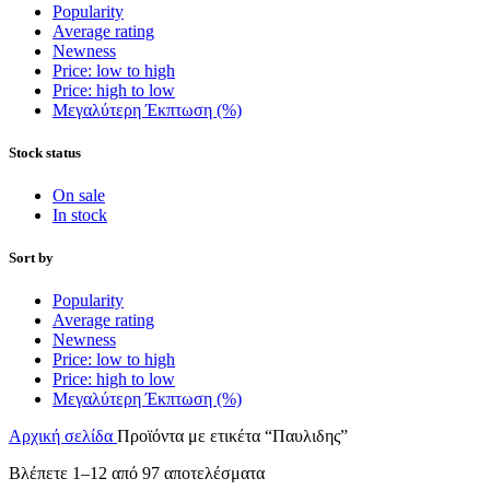
Popularity
Average rating
Newness
Price: low to high
Price: high to low
Μεγαλύτερη Έκπτωση (%)
Stock status
On sale
In stock
Sort by
Popularity
Average rating
Newness
Price: low to high
Price: high to low
Μεγαλύτερη Έκπτωση (%)
Αρχική σελίδα
Προϊόντα με ετικέτα “Παυλιδης”
Sorted
Βλέπετε 1–12 από 97 αποτελέσματα