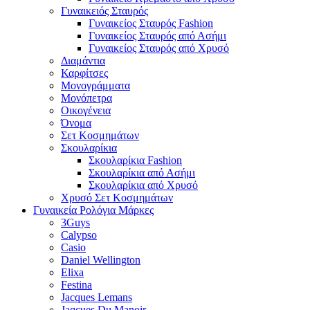
Γυναικειός Σταυρός
Γυναικείος Σταυρός Fashion
Γυναικείος Σταυρός από Ασήμι
Γυναικείος Σταυρός από Χρυσό
Διαμάντια
Καρφίτσες
Μονογράμματα
Μονόπετρα
Οικογένεια
Όνομα
Σετ Κοσμημάτων
Σκουλαρίκια
Σκουλαρίκια Fashion
Σκουλαρίκια από Ασήμι
Σκουλαρίκια από Χρυσό
Χρυσό Σετ Κοσμημάτων
Γυναικεία Ρολόγια Μάρκες
3Guys
Calypso
Casio
Daniel Wellington
Elixa
Festina
Jacques Lemans
Jaqcues Du Manoir