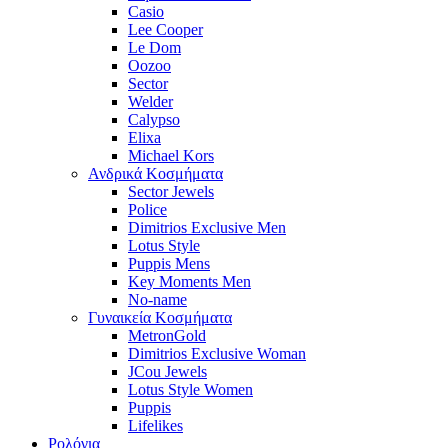
Casio
Lee Cooper
Le Dom
Oozoo
Sector
Welder
Calypso
Elixa
Michael Kors
Ανδρικά Κοσμήματα
Sector Jewels
Police
Dimitrios Exclusive Men
Lotus Style
Puppis Mens
Key Moments Men
No-name
Γυναικεία Κοσμήματα
MetronGold
Dimitrios Exclusive Woman
JCou Jewels
Lotus Style Women
Puppis
Lifelikes
Ρολόγια