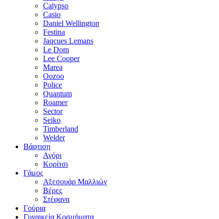
Calypso
Casio
Daniel Wellington
Festina
Jaqcues Lemans
Le Dom
Lee Cooper
Marea
Oozoo
Police
Quantum
Roamer
Sector
Seiko
Timberland
Welder
Βάφτιση
Αγόρι
Κορίτσι
Γάμος
Αξεσουάρ Μαλλιών
Βέρες
Στέφανα
Γούρια
Γυναικεία Κοσμήματα