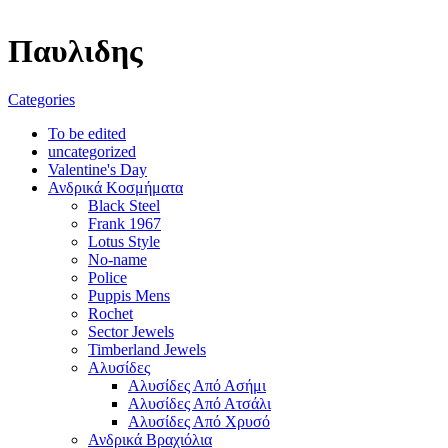
Παυλιδης
Categories
To be edited
uncategorized
Valentine's Day
Ανδρικά Κοσμήματα
Black Steel
Frank 1967
Lotus Style
No-name
Police
Puppis Mens
Rochet
Sector Jewels
Timberland Jewels
Αλυσίδες
Αλυσίδες Από Ασήμι
Αλυσίδες Από Ατσάλι
Αλυσίδες Από Χρυσό
Ανδρικά Βραχιόλια