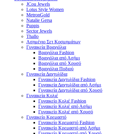
JCou Jewels
Lotus Style Women
MetronGold
Natalie Gersa
Puppis
Sector Jewels
Thallo
Ασημένιο Σετ Κοσμημάτων
Γυναικεία Βραχιόλια
Βραχιόλια Fashion
Βραχιόλια από Ασήμι
Βραχιόλια από Χρυσό
Βραχιόλια Ποδιού
Γυναικεία Δαχτυλίδια
Γυναικεία Δαχτυλίδια Fashion
Γυναικεία Δαχτυλίδια από Ασήμι
Γυναικεία Δαχτυλίδια από Χρυσό
Γυναικεία Κολιέ
Γυναικείο Κολιέ Fashion
Γυναικείο Κολιέ από Ασήμι
Γυναικείο Κολιέ από Χρυσό
Γυναικείο Κρεμαστό
Γυναικείο Κρεμαστό Fashion
Γυναικείο Κρεμαστό από Ασήμι
Γυναικείο Κρεμαστό από Χρυσό