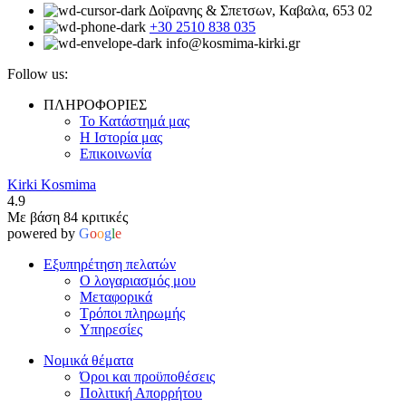
Δοϊρανης & Σπετσων, Καβαλα, 653 02
+30 2510 838 035
info@kosmima-kirki.gr
Follow us:
ΠΛΗΡΟΦΟΡΙΕΣ
Το Κατάστημά μας
Η Ιστορία μας
Επικοινωνία
Kirki Kosmima
4.9
Με βάση 84 κριτικές
powered by
G
o
o
g
l
e
Εξυπηρέτηση πελατών
Ο λογαριασμός μου
Μεταφορικά
Τρόποι πληρωμής
Υπηρεσίες
Νομικά θέματα
Όροι και προϋποθέσεις
Πολιτική Απορρήτου