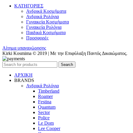
ΚΑΤΗΓΟΡΙΕΣ
Ανδρικά Κοσμήματα
Ανδρικά Ρολόγια
Γυναικεία Κοσμήματα
Γυναικεία Ρολόγια
Παιδικά Κοσμήματα
Προσφορές
Αίτημα υπαναχώρησης
Kirki Kosmima © 2019 | Με την Επιφύλαξη Παντός Δικαιώματος.
Search
ΑΡΧΙΚΗ
BRANDS
Ανδρικά Ρολόγια
Timberland
Roamer
Festina
Quantum
Sector
Police
Le Dom
Lee Cooper