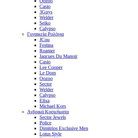
Oozoo
Casio
3Guys
Welder
Seiko
Calypso
Γυναικεία Ρολόγια
JCou
Festina
Roamer
Jaqcues Du Manoir
Casio
Lee Cooper
Le Dom
Oozoo
Sector
Welder
Calypso
Elixa
Michael Kors
Ανδρικά Κοσμήματα
Sector Jewels
Police
Dimitrios Exclusive Men
Lotus Style