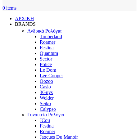
0
items
ΑΡΧΙΚΗ
BRANDS
Ανδρικά Ρολόγια
Timberland
Roamer
Festina
Quantum
Sector
Police
Le Dom
Lee Cooper
Oozoo
Casio
3Guys
Welder
Seiko
Calypso
Γυναικεία Ρολόγια
JCou
Festina
Roamer
Jaqcues Du Manoir