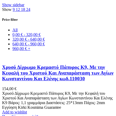
by
Show sidebar
latest
Show
9
12
18
24
Price filter
All
0,00
€
-
320,00
€
320,00
€
-
640,00
€
640,00
€
-
960,00
€
960,00
€
+
Χρυσό Δίχρωμο Κρεμαστό Πάπυρος Κ9, Με την
Κεφαλή του Χριστού Και Αναπαράσταση των Αγίων
Κωνσταντίνου Και Ελένης κωδ.110030
154,00
€
Χρυσό Δίχρωμο Κρεμαστό Πάπυρος Κ9, Με την Κεφαλή του
Χριστού Και Αναπαράσταση των Αγίων Κωνσταντίνου Και Ελένης
Κ9 Βάρος: 1,1 γραμμάρια Διαστάσεις: 25*13mm Πάχος: 2mm
Εγγύηση Kirki Kosmima Guarantee
Add to wishlist