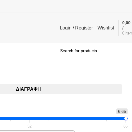
0,00
Login / Register
Wishlist
/
0
ite
υλίδια Fashion
ΔΙΑΓΡΑΦΉ
€ 65
52
65