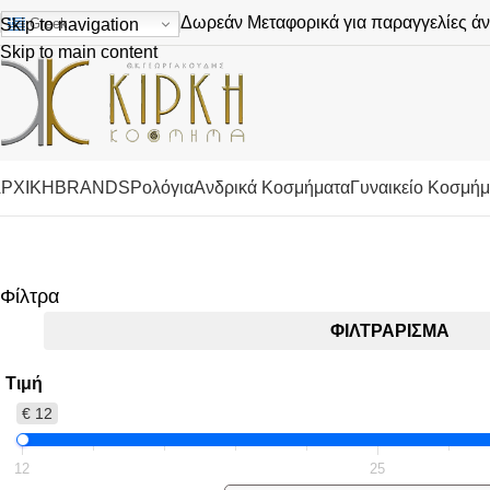
Δωρεάν Μεταφορικά για παραγγελίες ά
Greek
Skip to navigation
Skip to main content
ΡΧΙΚΗ
BRANDS
Ρολόγια
Ανδρικά Κοσμήματα
Γυναικείο Κοσμή
Αρχική σελίδ
Φίλτρα
ΦΙΛΤΡΆΡΙΣΜΑ
Τιμή
€ 12
12
25