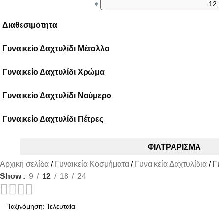
€
Διαθεσιμότητα
Διαθέσιμο
Γυναικείο Δαχτυλίδι Μέταλλο
Εξαντλημένο
Ανοξείδωτο Ατσάλι
Γυναικείο Δαχτυλίδι Χρώμα
Ορείχαλκος
Ασημί
Γυναικείο Δαχτυλίδι Νούμερο
Μαύρο
Ρόζ
Μεγ. 47
Τρίχρωμο
Γυναικείο Δαχτυλίδι Πέτρες
Μεγ. 51
Φίλντισι
Μεγ. 52
Swarovski
Χρυσό
Μεγ. 53
Αμέθυστος
ΦΙΛΤΡΆΡΙΣΜΑ
Μεγ. 54
Αχάτης
Μεγ. 55
Αρχική σελίδα
Ζιργκόν
Γυναικεία Κοσμήματα
Γυναικεία Δαχτυλίδια
Γ
Μεγ. 56
Κορνεόλη
Show
9
12
18
24
Μεγ. 57
Όνυχα
Μεγ. 58
Πέρλα
Μεγ. 58,5
Σκέτο
Μεγ. 59
Σμάλτο