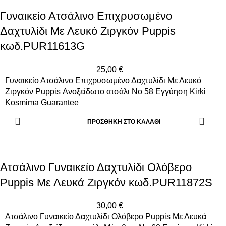
Μεγ. 59,5
Τιρκουάζ
Γυναικείο Ατσάλινο Επιχρυσωμένο
Μεγ. 60
Φίλντισι
Μεγ. 61
Χρυσόλιθος
Δαχτυλίδι Με Λευκό Ζιργκόν Puppis
Μεγ. 64
κωδ.PUR11613G
Μεγ. 65
Μεγ. 67
Μεταβλητό
25,00
€
Γυναικείο Ατσάλινο Επιχρυσωμένο Δαχτυλίδι Με Λευκό
Ζιργκόν Puppis Ανοξείδωτο ατσάλι Νο 58 Εγγύηση Kirki
Kosmima Guarantee
ΠΡΟΣΘΉΚΗ ΣΤΟ ΚΑΛΆΘΙ
Ατσάλινο Γυναικείο Δαχτυλίδι Ολόβερο
Puppis Με Λευκά Ζιργκόν κωδ.PUR11872S
30,00
€
Ατσάλινο Γυναικείο Δαχτυλίδι Ολόβερο Puppis Με Λευκά