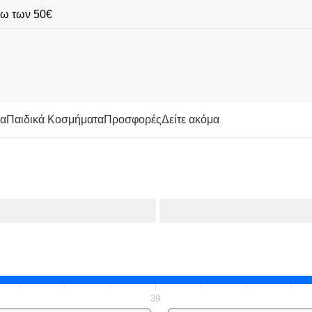
νω των 50€
μα
Παιδικά Κοσμήματα
Προσφορές
Δείτε ακόμα
α
Γυναικεία Κοσμήματα
Γυναικεία Δαχτυλίδια
Γυναικεία Δαχτ
Γυναικεία Δαχτυλίδια Fashion
39