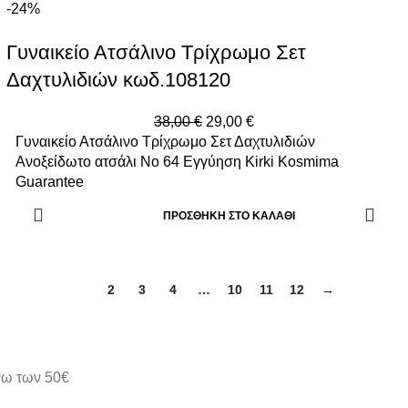
-24%
Γυναικείο Ατσάλινο Τρίχρωμο Σετ
Δαχτυλιδιών κωδ.108120
38,00
€
29,00
€
Γυναικείο Ατσάλινο Τρίχρωμο Σετ Δαχτυλιδιών
Ανοξείδωτο ατσάλι Νο 64 Εγγύηση Kirki Kosmima
Guarantee
ΠΡΟΣΘΉΚΗ ΣΤΟ ΚΑΛΆΘΙ
1
2
3
4
…
10
11
12
→
άνω των 50€