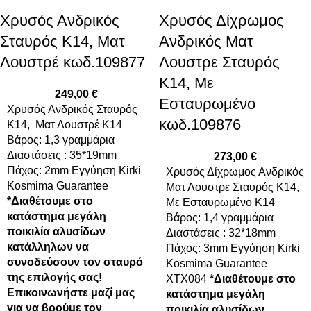
Xρυσός Ανδρικός
Xρυσός Δίχρωμος
Σταυρός Κ14, Ματ
Ανδρικός Ματ
Λουστρέ κωδ.109877
Λουστρε Σταυρός
Κ14, Με
249,00
€
Εσταυρωμένο
Xρυσός Ανδρικός Σταυρός
κωδ.109876
Κ14, Ματ Λουστρέ K14
Βάρος: 1,3 γραμμάρια
Διαστάσεις : 35*19mm
273,00
€
Πάχος: 2mm Εγγύηση Kirki
Xρυσός Δίχρωμος Ανδρικός
Kosmima Guarantee
Ματ Λουστρε Σταυρός Κ14,
*Διαθέτουμε στο
Με Εσταυρωμένο K14
κατάστημα μεγάλη
Βάρος: 1,4 γραμμάρια
ποικιλία αλυσίδων
Διαστάσεις : 32*18mm
κατάλληλων να
Πάχος: 3mm Εγγύηση Kirki
συνοδεύσουν τον σταυρό
Kosmima Guarantee
της επιλογής σας!
ΧΤΧ084
*Διαθέτουμε στο
Επικοινωνήστε μαζί μας
κατάστημα μεγάλη
για να βρούμε τον
ποικιλία αλυσίδων