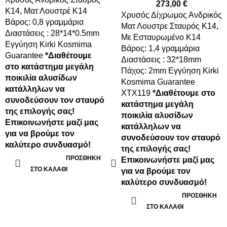
273,00
€
Κ14, Ματ Λουστρέ K14
Xρυσός Δίχρωμος Ανδρικός
Βάρος: 0,8 γραμμάρια
Ματ Λουστρε Σταυρός Κ14,
Διαστάσεις : 28*14*0.5mm
Με Εσταυρωμένο K14
Εγγύηση Kirki Kosmima
Βάρος: 1,4 γραμμάρια
Guarantee
*Διαθέτουμε
Διαστάσεις : 32*18mm
στο κατάστημα μεγάλη
Πάχος: 2mm Εγγύηση Kirki
ποικιλία αλυσίδων
Kosmima Guarantee
κατάλληλων να
ΧΤΧ119
*Διαθέτουμε στο
συνοδεύσουν τον σταυρό
κατάστημα μεγάλη
της επιλογής σας!
ποικιλία αλυσίδων
Επικοινωνήστε μαζί μας
κατάλληλων να
για να βρούμε τον
συνοδεύσουν τον σταυρό
καλύτερο συνδυασμό!
της επιλογής σας!
ΠΡΟΣΘΉΚΗ
Επικοινωνήστε μαζί μας
ΣΤΟ ΚΑΛΆΘΙ
για να βρούμε τον
καλύτερο συνδυασμό!
ΠΡΟΣΘΉΚΗ
ΣΤΟ ΚΑΛΆΘΙ