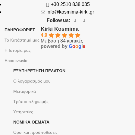
+30 2510 838 035
info@kosmima-kirki.gr
Follow us:
Kirki Kosmima
ΠΛΗΡΟΦΟΡΙΕΣ
4.9
Το Κατάστημά μας
Με βάση 84 κριτικές
powered by
G
o
o
g
l
e
Η Ιστορία μας
Επικοινωνία
ΕΞΥΠΗΡΈΤΗΣΗ ΠΕΛΑΤΏΝ
Ο λογαριασμός μου
Μεταφορικά
Τρόποι πληρωμής
Υπηρεσίες
ΝΟΜΙΚΆ ΘΈΜΑΤΑ
Όροι και προϋποθέσεις