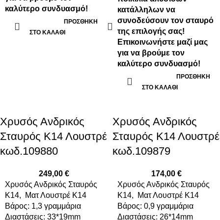
καλύτερο συνδυασμό!
κατάλληλων να
συνοδεύσουν τον σταυρό
ΠΡΟΣΘΉΚΗ
της επιλογής σας!
ΣΤΟ ΚΑΛΆΘΙ
Επικοινωνήστε μαζί μας
για να βρούμε τον
καλύτερο συνδυασμό!
ΠΡΟΣΘΉΚΗ
ΣΤΟ ΚΑΛΆΘΙ
Xρυσός Ανδρικός
Xρυσός Ανδρικός
Σταυρός Κ14 Λουστρέ
Σταυρός Κ14 Λουστρέ
κωδ.109880
κωδ.109879
249,00
€
174,00
€
Xρυσός Ανδρικός Σταυρός
Xρυσός Ανδρικός Σταυρός
Κ14, Ματ Λουστρέ K14
Κ14, Ματ Λουστρέ K14
Βάρος: 1,3 γραμμάρια
Βάρος: 0,9 γραμμάρια
Διαστάσεις: 33*19mm
Διαστάσεις: 26*14mm