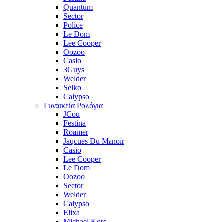
Quantum
Sector
Police
Le Dom
Lee Cooper
Oozoo
Casio
3Guys
Welder
Seiko
Calypso
Γυναικεία Ρολόγια
JCou
Festina
Roamer
Jaqcues Du Manoir
Casio
Lee Cooper
Le Dom
Oozoo
Sector
Welder
Calypso
Elixa
Michael Kors