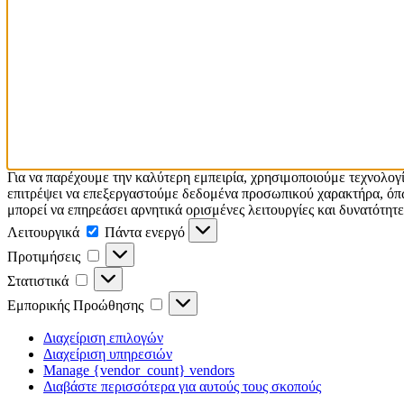
Για να παρέχουμε την καλύτερη εμπειρία, χρησιμοποιούμε τεχνολογ
επιτρέψει να επεξεργαστούμε δεδομένα προσωπικού χαρακτήρα, όπω
μπορεί να επηρεάσει αρνητικά ορισμένες λειτουργίες και δυνατότητε
Λειτουργικά
Λειτουργικά
Πάντα ενεργό
Προτιμήσεις
Προτιμήσεις
Στατιστικά
Στατιστικά
Εμπορικής
Εμπορικής Προώθησης
Προώθησης
Διαχείριση επιλογών
Διαχείριση υπηρεσιών
Manage {vendor_count} vendors
Διαβάστε περισσότερα για αυτούς τους σκοπούς