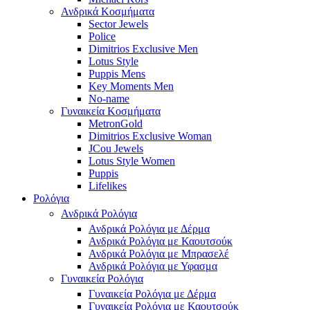
Ανδρικά Κοσμήματα
Sector Jewels
Police
Dimitrios Exclusive Men
Lotus Style
Puppis Mens
Key Moments Men
No-name
Γυναικεία Κοσμήματα
MetronGold
Dimitrios Exclusive Woman
JCou Jewels
Lotus Style Women
Puppis
Lifelikes
Ρολόγια
Ανδρικά Ρολόγια
Ανδρικά Ρολόγια με Δέρμα
Ανδρικά Ρολόγια με Καουτσούκ
Ανδρικά Ρολόγια με Μπρασελέ
Ανδρικά Ρολόγια με Υφασμα
Γυναικεία Ρολόγια
Γυναικεία Ρολόγια με Δέρμα
Γυναικεία Ρολόγια με Καουτσούκ