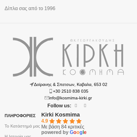
Δίπλα σας από το 1996
Δοϊρανης & Σπετσων, Καβαλα, 653 02
+30 2510 838 035
info@kosmima-kirki.gr
Follow us:
Kirki Kosmima
ΠΛΗΡΟΦΟΡΙΕΣ
4.9
Το Κατάστημά μας
Με βάση 84 κριτικές
powered by
G
o
o
g
l
e
Η Ιστορία μας