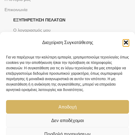
Επικοινωνία
ΕΞΥΠΗΡΈΤΗΣΗ ΠΕΛΑΤΏΝ
Ο λογαριασμός μου
Μεταφορικά
Διαχείριση Συγκατάθεσης
Τρόποι πληρωμής
Για να παρέχουμε την καλύτερη εμπειρία, χρησιμοποιούμε τεχνολογίες όπως
Υπηρεσίες
cookies για την αποθήκευση ή/και την πρόσβαση σε πληροφορίες
συσκευών. Η συγκατάθεση για τις εν λόγω τεχνολογίες θα μας επιτρέψει να
ΝΟΜΙΚΆ ΘΈΜΑΤΑ
επεξεργαστούμε δεδομένα προσωπικού χαρακτήρα, όπως συμπεριφορά
περιήγησης ή μοναδικά αναγνωριστικά σε αυτόν τον ιστότοπο. Η μη
Όροι και προϋποθέσεις
συγκατάθεση ή η ανάκληση της συγκατάθεσης, μπορεί να επηρεάσει
αρνητικά ορισμένες λειτουργίες και δυνατότητες.
Πολιτική Απορρήτου
ΚΑΤΗΓΟΡΙΕΣ
Αποδοχή
Ανδρικά Κοσμήματα
Δεν αποδέχομαι
Ανδρικά Ρολόγια
Γυναικεία Κοσμήματα
Προβολή προτιμήσεων