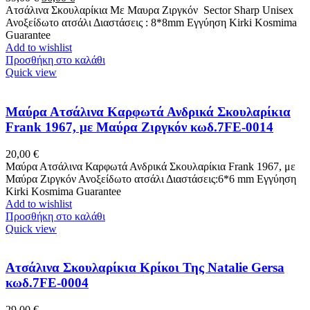
price
τρέχουσα
Ατσάλινα Σκουλαρίκια Με Μαυρα Ζιργκόν Sector Sharp Unisex
was:
τιμή
Ανοξείδωτο ατσάλι Διαστάσεις : 8*8mm Εγγύηση Kirki Kosmima
39,00 €.
είναι:
Guarantee
36,00 €.
Add to wishlist
Προσθήκη στο καλάθι
Quick view
Μαύρα Ατσάλινα Καρφωτά Ανδρικά Σκουλαρίκια
Frank 1967, με Μαύρα Ζιργκόν κωδ.7FE-0014
20,00
€
Μαύρα Ατσάλινα Καρφωτά Ανδρικά Σκουλαρίκια Frank 1967, με
Μαύρα Ζιργκόν Ανοξείδωτο ατσάλι Διαστάσεις:6*6 mm Εγγύηση
Kirki Kosmima Guarantee
Add to wishlist
Προσθήκη στο καλάθι
Quick view
Ατσάλινα Σκουλαρίκια Κρίκοι Της Natalie Gersa
κωδ.7FE-0004
29,00
€