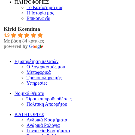
ΠΛΗΡΟΦΟΡΙΕΣ
Το Κατάστημά μας
Η Ιστορία μας
Επικοινωνία
Kirki Kosmima
4.9
Με βάση 84 κριτικές
powered by
G
o
o
g
l
e
Εξυπηρέτηση πελατών
Ο λογαριασμός μου
Μεταφορικά
Τρόποι πληρωμής
Υπηρεσίες
Νομικά θέματα
Όροι και προϋποθέσεις
Πολιτική Απορρήτου
ΚΑΤΗΓΟΡΙΕΣ
Ανδρικά Κοσμήματα
Ανδρικά Ρολόγια
Γυναικεία Κοσμήματα