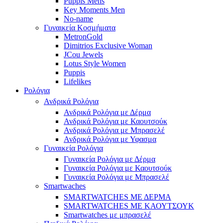
Puppis Mens
Key Moments Men
No-name
Γυναικεία Κοσμήματα
MetronGold
Dimitrios Exclusive Woman
JCou Jewels
Lotus Style Women
Puppis
Lifelikes
Ρολόγια
Ανδρικά Ρολόγια
Ανδρικά Ρολόγια με Δέρμα
Ανδρικά Ρολόγια με Καουτσούκ
Ανδρικά Ρολόγια με Μπρασελέ
Ανδρικά Ρολόγια με Υφασμα
Γυναικεία Ρολόγια
Γυναικεία Ρολόγια με Δέρμα
Γυναικεία Ρολόγια με Καουτσούκ
Γυναικεία Ρολόγια με Μπρασελέ
Smartwaches
SMARTWATCHES ΜΕ ΔΕΡΜΑ
SMARTWATCHES ΜΕ ΚΑΟΥΤΣΟΥΚ
Smartwatches με μπρασελέ