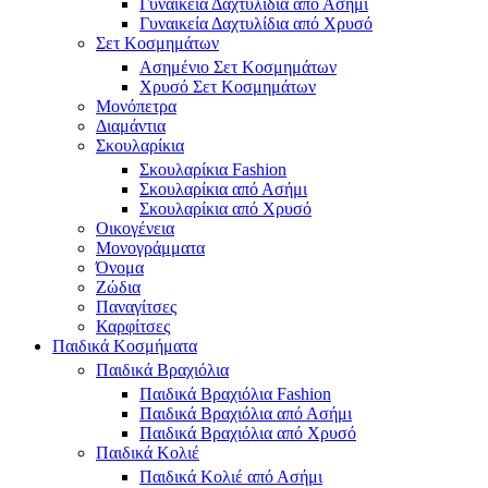
Γυναικεία Δαχτυλίδια από Ασήμι
Γυναικεία Δαχτυλίδια από Χρυσό
Σετ Κοσμημάτων
Ασημένιο Σετ Κοσμημάτων
Χρυσό Σετ Κοσμημάτων
Μονόπετρα
Διαμάντια
Σκουλαρίκια
Σκουλαρίκια Fashion
Σκουλαρίκια από Ασήμι
Σκουλαρίκια από Χρυσό
Οικογένεια
Μονογράμματα
Όνομα
Ζώδια
Παναγίτσες
Καρφίτσες
Παιδικά Κοσμήματα
Παιδικά Βραχιόλια
Παιδικά Βραχιόλια Fashion
Παιδικά Βραχιόλια από Ασήμι
Παιδικά Βραχιόλια από Χρυσό
Παιδικά Κολιέ
Παιδικά Κολιέ από Ασήμι