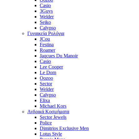
Casio
3Guys
Welder
Seiko
Calypso
Γυναικεία Ρολόγια
JCou
Festina
Roamer
Jaqcues Du Manoir
Casio
Lee Cooper
Le Dom
Oozoo
Sector
Welder
Calypso
Elixa
Michael Kors
Ανδρικά Κοσμήματα
Sector Jewels
Police
Dimitrios Exclusive Men
Lotus Style