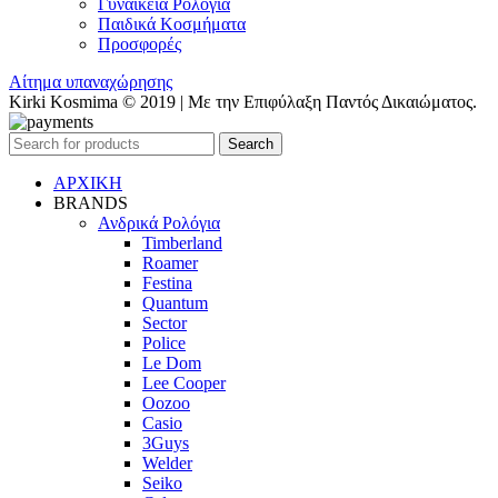
Γυναικεία Ρολόγια
Παιδικά Κοσμήματα
Προσφορές
Αίτημα υπαναχώρησης
Kirki Kosmima © 2019 | Με την Επιφύλαξη Παντός Δικαιώματος.
Search
ΑΡΧΙΚΗ
BRANDS
Ανδρικά Ρολόγια
Timberland
Roamer
Festina
Quantum
Sector
Police
Le Dom
Lee Cooper
Oozoo
Casio
3Guys
Welder
Seiko