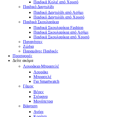
Παιδικά Κολιέ από Χρυσό
Παιδικό Δαχτυλίδι
Παιδικό Δαχτυλίδι από Ασήμι
Παιδικό Δαχτυλίδι από Χρυσό
Παιδικά Σκουλαρίκια
Παιδικά Σκουλαρίκια Fashion
Παιδικά Σκουλαρίκια από Ασήμι
Παιδικά Σκουλαρίκια από Χρυσό
Παναγίτσες
Ζώδια
Παραμάνες Παιδικές
Προσφορές
Δείτε ακόμα
Λουράκια-Μπρασελέ
Λουράκι
Μπρασελέ
Για Smartwatch
Γάμος
Βέρες
Στέφανα
Μονόπετρα
Βάφτιση
Αγόρι
Κορίτσι