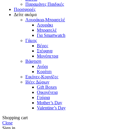
Παραμάνες Παιδικές
Προσφορές
Δείτε ακόμα
Λουράκια-Μπρασελέ
Λουράκι
Μπρασελέ
Για Smartwatch
Γάμος
Βέρες
Στέφανα
Μονόπετρα
Βάφτιση
Αγόρι
Κορίτσι
Εικόνες-Κορνίζες
Ιδέες Δώρων
Gift Boxes
Οικογένεια
Γούρια
Mother’s Day
Valentine’s Day
Shopping cart
Close
Sign in