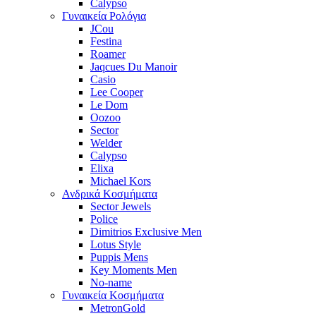
Calypso
Γυναικεία Ρολόγια
JCou
Festina
Roamer
Jaqcues Du Manoir
Casio
Lee Cooper
Le Dom
Oozoo
Sector
Welder
Calypso
Elixa
Michael Kors
Ανδρικά Κοσμήματα
Sector Jewels
Police
Dimitrios Exclusive Men
Lotus Style
Puppis Mens
Key Moments Men
No-name
Γυναικεία Κοσμήματα
MetronGold