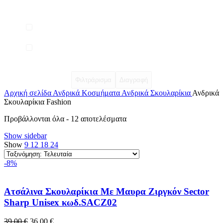
Φιλτράρισμα
Διαγραφή
Αρχική σελίδα
Ανδρικά Κοσμήματα
Ανδρικά Σκουλαρίκια
Ανδρικά
Σκουλαρίκια Fashion
Sorted
Προβάλλονται όλα - 12 αποτελέσματα
by
Show sidebar
latest
Show
9
12
18
24
-8%
Ατσάλινα Σκουλαρίκια Με Μαυρα Ζιργκόν Sector
Sharp Unisex κωδ.SACZ02
Original
Η
39,00
€
36,00
€