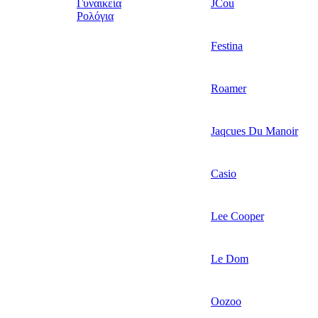
Γυναικεία
JCou
Ρολόγια
Festina
Roamer
Jaqcues Du Manoir
Casio
Lee Cooper
Le Dom
Oozoo