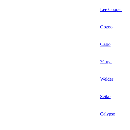
Lee Cooper
Oozoo
Casio
3Guys
Welder
Seiko
Calypso