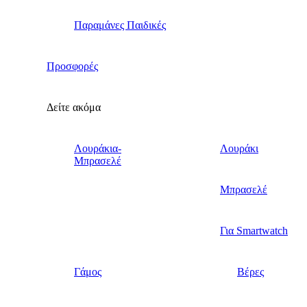
Παραμάνες Παιδικές
Προσφορές
Δείτε ακόμα
Λουράκια-
Λουράκι
Μπρασελέ
Μπρασελέ
Για Smartwatch
Γάμος
Βέρες