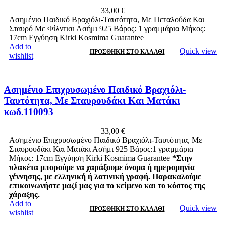
33,00
€
Ασημένιο Παιδικό Βραχιόλι-Ταυτότητα, Με Πεταλούδα Και
Σταυρό Με Φίλντισι Ασήμι 925 Βάρος: 1 γραμμάρια Μήκος:
17cm Εγγύηση Kirki Kosmima Guarantee
Add to
Quick view
ΠΡΟΣΘΉΚΗ ΣΤΟ ΚΑΛΆΘΙ
wishlist
Ασημένιο Επιχρυσωμένο Παιδικό Βραχιόλι-
Ταυτότητα, Με Σταυρουδάκι Και Ματάκι
κωδ.110093
33,00
€
Ασημένιο Επιχρυσωμένο Παιδικό Βραχιόλι-Ταυτότητα, Με
Σταυρουδάκι Και Ματάκι Ασήμι 925 Βάρος:1 γραμμάρια
Μήκος: 17cm Εγγύηση Kirki Kosmima Guarantee
*Στην
πλακέτα μπορούμε να χαράξουμε όνομα ή ημερομηνία
γέννησης, με ελληνική ή λατινική γραφή. Παρακαλούμε
επικοινωνήστε μαζί μας για το κείμενο και το κόστος της
χάραξης.
Add to
Quick view
ΠΡΟΣΘΉΚΗ ΣΤΟ ΚΑΛΆΘΙ
wishlist