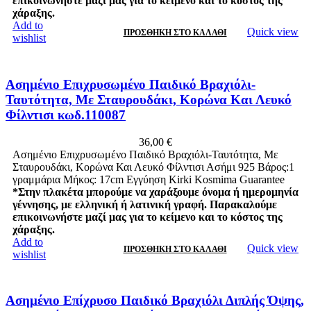
επικοινωνήστε μαζί μας για το κείμενο και το κόστος της
χάραξης.
Add to
Quick view
ΠΡΟΣΘΉΚΗ ΣΤΟ ΚΑΛΆΘΙ
wishlist
Ασημένιο Επιχρυσωμένο Παιδικό Βραχιόλι-
Ταυτότητα, Με Σταυρουδάκι, Κορώνα Και Λευκό
Φίλντισι κωδ.110087
36,00
€
Ασημένιο Επιχρυσωμένο Παιδικό Βραχιόλι-Ταυτότητα, Με
Σταυρουδάκι, Κορώνα Και Λευκό Φίλντισι Ασήμι 925 Βάρος:1
γραμμάρια Μήκος: 17cm Εγγύηση Kirki Kosmima Guarantee
*Στην πλακέτα μπορούμε να χαράξουμε όνομα ή ημερομηνία
γέννησης, με ελληνική ή λατινική γραφή. Παρακαλούμε
επικοινωνήστε μαζί μας για το κείμενο και το κόστος της
χάραξης.
Add to
Quick view
ΠΡΟΣΘΉΚΗ ΣΤΟ ΚΑΛΆΘΙ
wishlist
Ασημένιο Επίχρυσο Παιδικό Βραχιόλι Διπλής Όψης,