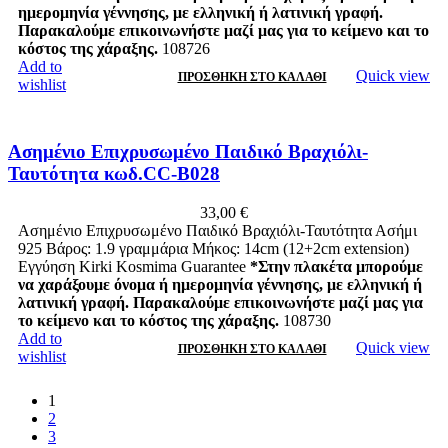
ημερομηνία γέννησης, με ελληνική ή λατινική γραφή.
Παρακαλούμε επικοινωνήστε μαζί μας για το κείμενο και το
κόστος της χάραξης.
108726
Add to
Quick view
ΠΡΟΣΘΉΚΗ ΣΤΟ ΚΑΛΆΘΙ
wishlist
Ασημένιο Επιχρυσωμένο Παιδικό Βραχιόλι-
Ταυτότητα κωδ.CC-B028
33,00
€
Ασημένιο Επιχρυσωμένο Παιδικό Βραχιόλι-Ταυτότητα Ασήμι
925 Βάρος: 1.9 γραμμάρια Μήκος: 14cm (12+2cm extension)
Εγγύηση Kirki Kosmima Guarantee
*Στην πλακέτα μπορούμε
να χαράξουμε όνομα ή ημερομηνία γέννησης, με ελληνική ή
λατινική γραφή. Παρακαλούμε επικοινωνήστε μαζί μας για
το κείμενο και το κόστος της χάραξης.
108730
Add to
Quick view
ΠΡΟΣΘΉΚΗ ΣΤΟ ΚΑΛΆΘΙ
wishlist
1
2
3