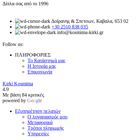
Δίπλα σας από το 1996
Δοϊρανης & Σπετσων, Καβαλα, 653 02
+30 2510 838 035
info@kosmima-kirki.gr
Follow us:
ΠΛΗΡΟΦΟΡΙΕΣ
Το Κατάστημά μας
Η Ιστορία μας
Επικοινωνία
Kirki Kosmima
4.9
Με βάση 84 κριτικές
powered by
G
o
o
g
l
e
Εξυπηρέτηση πελατών
Ο λογαριασμός μου
Μεταφορικά
Τρόποι πληρωμής
Υπηρεσίες