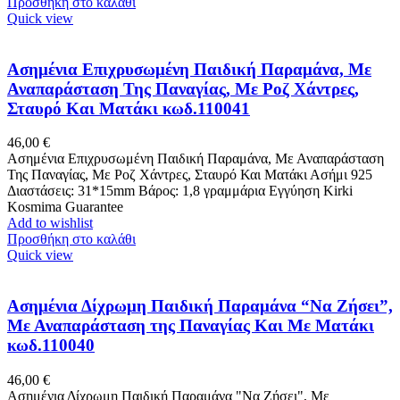
Προσθήκη στο καλάθι
Quick view
Ασημένια Επιχρυσωμένη Παιδική Παραμάνα, Με
Αναπαράσταση Της Παναγίας, Με Ροζ Χάντρες,
Σταυρό Και Ματάκι κωδ.110041
46,00
€
Ασημένια Επιχρυσωμένη Παιδική Παραμάνα, Με Αναπαράσταση
Της Παναγίας, Με Ροζ Χάντρες, Σταυρό Και Ματάκι Ασήμι 925
Διαστάσεις: 31*15mm Βάρος: 1,8 γραμμάρια Εγγύηση Kirki
Kosmima Guarantee
Add to wishlist
Προσθήκη στο καλάθι
Quick view
Ασημένια Δίχρωμη Παιδική Παραμάνα “Να Ζήσει”,
Με Αναπαράσταση της Παναγίας Και Με Ματάκι
κωδ.110040
46,00
€
Ασημένια Δίχρωμη Παιδική Παραμάνα "Να Ζήσει", Με