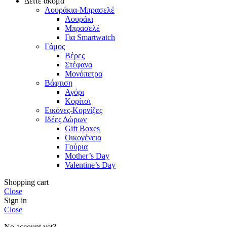
Δείτε ακόμα
Λουράκια-Μπρασελέ
Λουράκι
Μπρασελέ
Για Smartwatch
Γάμος
Βέρες
Στέφανα
Μονόπετρα
Βάφτιση
Αγόρι
Κορίτσι
Εικόνες-Κορνίζες
Ιδέες Δώρων
Gift Boxes
Οικογένεια
Γούρια
Mother’s Day
Valentine’s Day
Shopping cart
Close
Sign in
Close
No account yet?