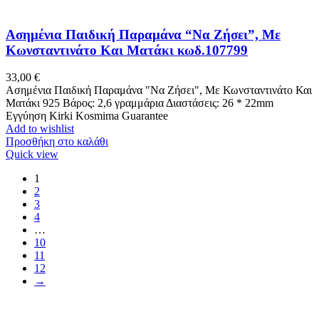
Ασημένια Παιδική Παραμάνα “Να Ζήσει”, Με
Κωνσταντινάτο Και Ματάκι κωδ.107799
33,00
€
Ασημένια Παιδική Παραμάνα "Να Ζήσει", Με Κωνσταντινάτο Και
Ματάκι 925 Βάρος: 2,6 γραμμάρια Διαστάσεις: 26 * 22mm
Εγγύηση Kirki Kosmima Guarantee
Add to wishlist
Προσθήκη στο καλάθι
Quick view
1
2
3
4
…
10
11
12
→