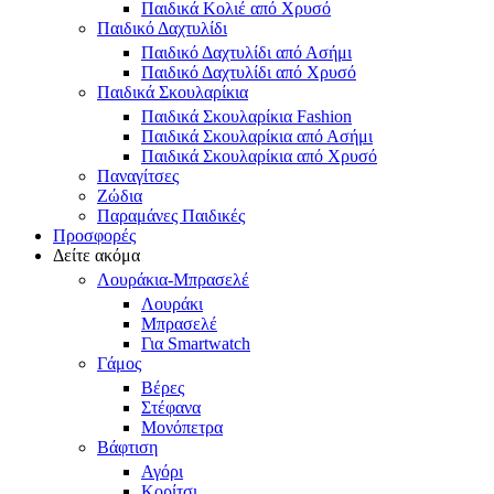
Παιδικά Κολιέ από Χρυσό
Παιδικό Δαχτυλίδι
Παιδικό Δαχτυλίδι από Ασήμι
Παιδικό Δαχτυλίδι από Χρυσό
Παιδικά Σκουλαρίκια
Παιδικά Σκουλαρίκια Fashion
Παιδικά Σκουλαρίκια από Ασήμι
Παιδικά Σκουλαρίκια από Χρυσό
Παναγίτσες
Ζώδια
Παραμάνες Παιδικές
Προσφορές
Δείτε ακόμα
Λουράκια-Μπρασελέ
Λουράκι
Μπρασελέ
Για Smartwatch
Γάμος
Βέρες
Στέφανα
Μονόπετρα
Βάφτιση
Αγόρι
Κορίτσι