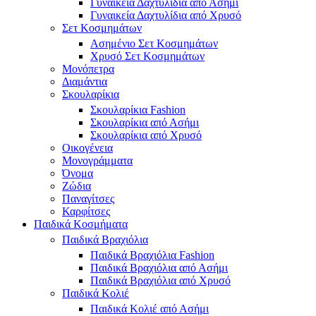
Γυναικεία Δαχτυλίδια από Ασήμι
Γυναικεία Δαχτυλίδια από Χρυσό
Σετ Κοσμημάτων
Ασημένιο Σετ Κοσμημάτων
Χρυσό Σετ Κοσμημάτων
Μονόπετρα
Διαμάντια
Σκουλαρίκια
Σκουλαρίκια Fashion
Σκουλαρίκια από Ασήμι
Σκουλαρίκια από Χρυσό
Οικογένεια
Μονογράμματα
Όνομα
Ζώδια
Παναγίτσες
Καρφίτσες
Παιδικά Κοσμήματα
Παιδικά Βραχιόλια
Παιδικά Βραχιόλια Fashion
Παιδικά Βραχιόλια από Ασήμι
Παιδικά Βραχιόλια από Χρυσό
Παιδικά Κολιέ
Παιδικά Κολιέ από Ασήμι