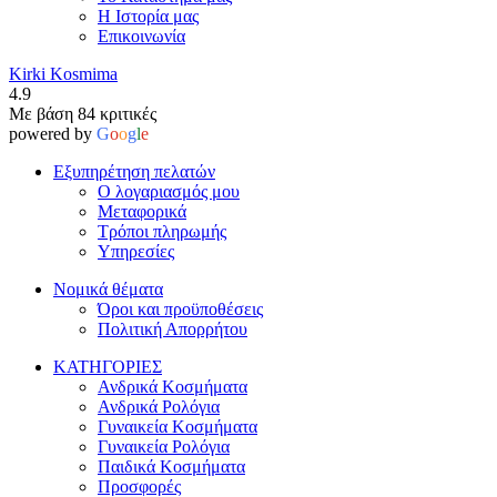
Η Ιστορία μας
Επικοινωνία
Kirki Kosmima
4.9
Με βάση 84 κριτικές
powered by
G
o
o
g
l
e
Εξυπηρέτηση πελατών
Ο λογαριασμός μου
Μεταφορικά
Τρόποι πληρωμής
Υπηρεσίες
Νομικά θέματα
Όροι και προϋποθέσεις
Πολιτική Απορρήτου
ΚΑΤΗΓΟΡΙΕΣ
Ανδρικά Κοσμήματα
Ανδρικά Ρολόγια
Γυναικεία Κοσμήματα
Γυναικεία Ρολόγια
Παιδικά Κοσμήματα
Προσφορές