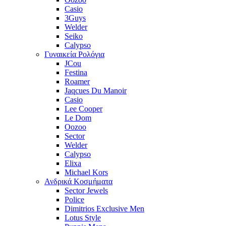
Casio
3Guys
Welder
Seiko
Calypso
Γυναικεία Ρολόγια
JCou
Festina
Roamer
Jaqcues Du Manoir
Casio
Lee Cooper
Le Dom
Oozoo
Sector
Welder
Calypso
Elixa
Michael Kors
Ανδρικά Κοσμήματα
Sector Jewels
Police
Dimitrios Exclusive Men
Lotus Style