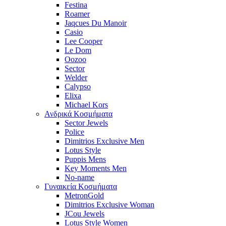
Festina
Roamer
Jaqcues Du Manoir
Casio
Lee Cooper
Le Dom
Oozoo
Sector
Welder
Calypso
Elixa
Michael Kors
Ανδρικά Κοσμήματα
Sector Jewels
Police
Dimitrios Exclusive Men
Lotus Style
Puppis Mens
Key Moments Men
No-name
Γυναικεία Κοσμήματα
MetronGold
Dimitrios Exclusive Woman
JCou Jewels
Lotus Style Women