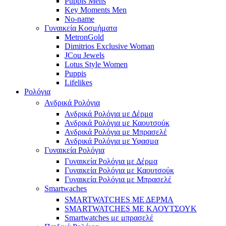
Puppis Mens
Key Moments Men
No-name
Γυναικεία Κοσμήματα
MetronGold
Dimitrios Exclusive Woman
JCou Jewels
Lotus Style Women
Puppis
Lifelikes
Ρολόγια
Ανδρικά Ρολόγια
Ανδρικά Ρολόγια με Δέρμα
Ανδρικά Ρολόγια με Καουτσούκ
Ανδρικά Ρολόγια με Μπρασελέ
Ανδρικά Ρολόγια με Υφασμα
Γυναικεία Ρολόγια
Γυναικεία Ρολόγια με Δέρμα
Γυναικεία Ρολόγια με Καουτσούκ
Γυναικεία Ρολόγια με Μπρασελέ
Smartwaches
SMARTWATCHES ΜΕ ΔΕΡΜΑ
SMARTWATCHES ΜΕ ΚΑΟΥΤΣΟΥΚ
Smartwatches με μπρασελέ