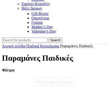
Εικόνες-Κορνίζες
Ιδέες Δώρων
Gift Boxes
Οικογένεια
Γούρια
Mother’s Day
Valentine’s Day
Search
Αρχική σελίδα
Παιδικά Κοσμήματα
Παραμάνες Παιδικές
Παραμάνες Παιδικές
Φίλτρα
Φιλτράρισμα
Διαγραφή