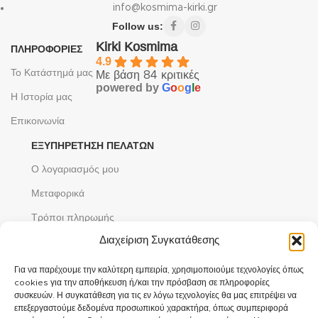
info@kosmima-kirki.gr
Follow us:
Kirki Kosmima
ΠΛΗΡΟΦΟΡΙΕΣ
4.9
Το Κατάστημά μας
Με βάση 84 κριτικές
powered by
G
o
o
g
l
e
Η Ιστορία μας
Επικοινωνία
ΕΞΥΠΗΡΈΤΗΣΗ ΠΕΛΑΤΏΝ
Ο λογαριασμός μου
Μεταφορικά
Τρόποι πληρωμής
Διαχείριση Συγκατάθεσης
Υπηρεσίες
ΝΟΜΙΚΆ ΘΈΜΑΤΑ
Για να παρέχουμε την καλύτερη εμπειρία, χρησιμοποιούμε τεχνολογίες όπως
cookies για την αποθήκευση ή/και την πρόσβαση σε πληροφορίες
Όροι και προϋποθέσεις
συσκευών. Η συγκατάθεση για τις εν λόγω τεχνολογίες θα μας επιτρέψει να
επεξεργαστούμε δεδομένα προσωπικού χαρακτήρα, όπως συμπεριφορά
Πολιτική Απορρήτου