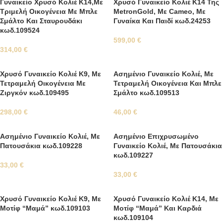
Γυναικείο Χρυσό Κολιέ Κ14,Με
Χρυσό Γυναικείο Κολιέ Κ14 Της
Τριμελή Οικογένεια Με Μπλε
MetronGold, Με Cameo, Με
Σμάλτο Και Σταυρουδάκι
Γυναίκα Και Παιδί κωδ.24253
κωδ.109524
599,00
€
314,00
€
Χρυσό Γυναικείο Κολιέ Κ9, Με
Ασημένιο Γυναικείο Κολιέ, Με
Τετραμελή Οικογένεια Με
Τετραμελή Οικογένεια Και Μπλε
Ζιργκόν κωδ.109495
Σμάλτο κωδ.109513
298,00
€
46,00
€
Ασημένιο Γυναικείο Κολιέ, Με
Ασημένιο Επιχρυσωμένο
Πατουσάκια κωδ.109228
Γυναικείο Κολιέ, Με Πατουσάκια
κωδ.109227
33,00
€
33,00
€
Χρυσό Γυναικείο Κολιέ Κ9, Με
Χρυσό Γυναικείο Κολιέ Κ14, Με
Μοτίφ “Μαμά” κωδ.109103
Μοτίφ “Μαμά” Και Καρδιά
κωδ.109104