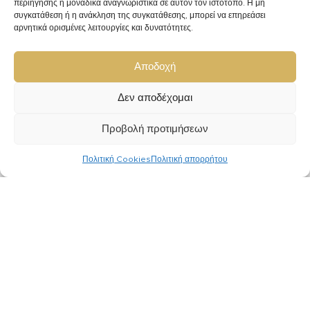
περιήγησης ή μοναδικά αναγνωριστικά σε αυτόν τον ιστότοπο. Η μη
συγκατάθεση ή η ανάκληση της συγκατάθεσης, μπορεί να επηρεάσει
ΚΑΤΗΓΟΡΙΕΣ
αρνητικά ορισμένες λειτουργίες και δυνατότητες.
Ανδρικά Κοσμήματα
Αποδοχή
Ανδρικά Ρολόγια
Γυναικεία Κοσμήματα
Δεν αποδέχομαι
Γυναικεία Ρολόγια
Προβολή προτιμήσεων
Παιδικά Κοσμήματα
Πολιτική Cookies
Πολιτική απορρήτου
Προσφορές
Αίτημα υπαναχώρησης
Kirki Kosmima © 2019 | Με την Επιφύλαξη Παντός Δικαιώματος.
Filters
0
Wishlist
0
Cart