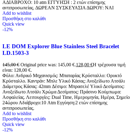
ΑΔΙΑΒΡΟΧΟ: 10 atm ΕΓΓΥΗΣΗ : 2 ετών επίσημης
αντιπροσωπείας. ΔΩΡΕΑΝ ΣΥΣΚΕΥΑΣΙΑ ΔΩΡΟΥ: NAI
Add to wishlist
Προσθήκη στο καλάθι
Quick view
-12%
LE DOM Explorer Blue Stainless Steel Bracelet
LD.1503-3
145,00
€
Original price was: 145,00 €.
128,00
€
Η τρέχουσα τιμή
είναι: 128,00 €.
Φύλο: Ανδρικό Μηχανισμός: Μπαταρίας Κρύσταλλο: Ορυκτό
Κρύσταλλο. Καντράν: Μπλε Υλικό Κάσας: Ανοξείδωτο Ατσάλι
Διάμετρος Κάσας: 42mm Δέσιμο: Μπρασελέ Υλικό Δεσίματος:
Ανοξείδωτο Ατσάλι Χρώμα Δεσίματος: Πράσινο Κούμπωμα:
Ασφαλείας. Λειτουργίες: Dual Time, Ημερομηνία, Ημέρα, Σημείο
24ώρου Αδιάβροχο:10 Atm Εγγύηση:2 ετών επίσημης
αντιπροσωπείας.
Add to wishlist
Προσθήκη στο καλάθι
Quick view
-12%