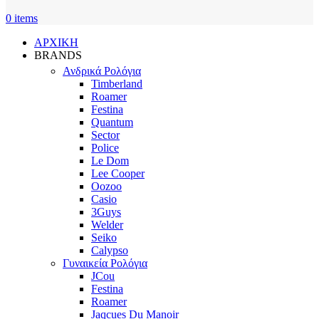
0
items
ΑΡΧΙΚΗ
BRANDS
Ανδρικά Ρολόγια
Timberland
Roamer
Festina
Quantum
Sector
Police
Le Dom
Lee Cooper
Oozoo
Casio
3Guys
Welder
Seiko
Calypso
Γυναικεία Ρολόγια
JCou
Festina
Roamer
Jaqcues Du Manoir