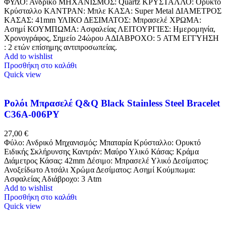
ΦΥΛΟ: Ανδρικό ΜΗΧΑΝΙΣΜΟΣ: Quartz ΚΡΥΣΤΑΛΛΟ: Ορυκτό
Κρύσταλλο ΚΑΝΤΡΑΝ: Μπλε ΚΑΣΑ: Super Metal ΔΙΑΜΕΤΡΟΣ
ΚΑΣΑΣ: 41mm ΥΛΙΚΟ ΔΕΣΙΜΑΤΟΣ: Μπρασελέ ΧΡΩΜΑ:
Ασημί ΚΟΥΜΠΩΜΑ: Ασφαλείας ΛΕΙΤΟΥΡΓΙΕΣ: Ημερομηνία,
Χρονογράφος, Σημείο 24ώρου ΑΔΙΑΒΡΟΧΟ: 5 ATM ΕΓΓΥΗΣΗ
: 2 ετών επίσημης αντιπροσωπείας.
Add to wishlist
Προσθήκη στο καλάθι
Quick view
Ρολόι Μπρασελέ Q&Q Black Stainless Steel Bracelet
C36A-006PY
27,00
€
Φύλο: Ανδρικό Μηχανισμός: Μπαταρία Κρύσταλλο: Ορυκτό
Ειδικής Σκλήρυνσης Καντράν: Μαύρο Υλικό Κάσας: Κράμα
Διάμετρος Κάσας: 42mm Δέσιμο: Μπρασελέ Υλικό Δεσίματος:
Ανοξείδωτο Ατσάλι Χρώμα Δεσίματος: Ασημί Κούμπωμα:
Ασφαλείας Αδιάβροχο: 3 Atm
Add to wishlist
Προσθήκη στο καλάθι
Quick view