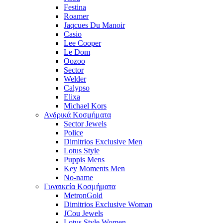
Festina
Roamer
Jaqcues Du Manoir
Casio
Lee Cooper
Le Dom
Oozoo
Sector
Welder
Calypso
Elixa
Michael Kors
Ανδρικά Κοσμήματα
Sector Jewels
Police
Dimitrios Exclusive Men
Lotus Style
Puppis Mens
Key Moments Men
No-name
Γυναικεία Κοσμήματα
MetronGold
Dimitrios Exclusive Woman
JCou Jewels
Lotus Style Women