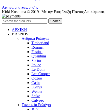
Αίτημα υπαναχώρησης
Kirki Kosmima © 2019 | Με την Επιφύλαξη Παντός Δικαιώματος.
Search
ΑΡΧΙΚΗ
BRANDS
Ανδρικά Ρολόγια
Timberland
Roamer
Festina
Quantum
Sector
Police
Le Dom
Lee Cooper
Oozoo
Casio
3Guys
Welder
Seiko
Calypso
Γυναικεία Ρολόγια
JCou