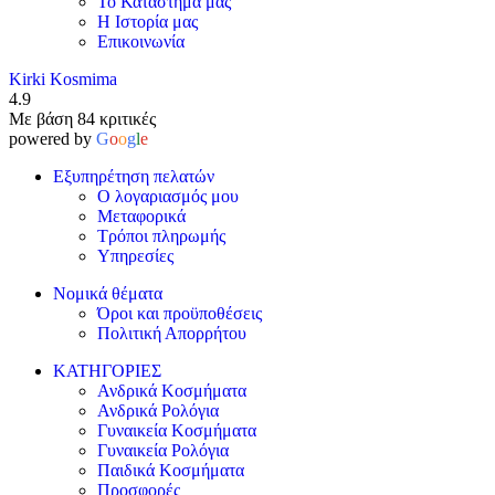
Το Κατάστημά μας
Η Ιστορία μας
Επικοινωνία
Kirki Kosmima
4.9
Με βάση 84 κριτικές
powered by
G
o
o
g
l
e
Εξυπηρέτηση πελατών
Ο λογαριασμός μου
Μεταφορικά
Τρόποι πληρωμής
Υπηρεσίες
Νομικά θέματα
Όροι και προϋποθέσεις
Πολιτική Απορρήτου
ΚΑΤΗΓΟΡΙΕΣ
Ανδρικά Κοσμήματα
Ανδρικά Ρολόγια
Γυναικεία Κοσμήματα
Γυναικεία Ρολόγια
Παιδικά Κοσμήματα
Προσφορές