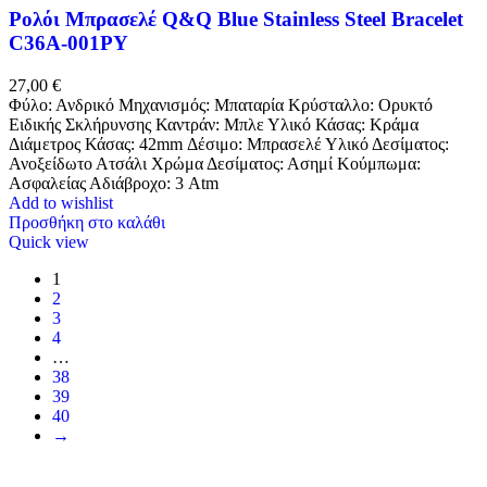
Ρολόι Μπρασελέ Q&Q Blue Stainless Steel Bracelet
C36A-001PY
27,00
€
Φύλο: Ανδρικό Μηχανισμός: Μπαταρία Κρύσταλλο: Ορυκτό
Ειδικής Σκλήρυνσης Καντράν: Μπλε Υλικό Κάσας: Κράμα
Διάμετρος Κάσας: 42mm Δέσιμο: Μπρασελέ Υλικό Δεσίματος:
Ανοξείδωτο Ατσάλι Χρώμα Δεσίματος: Ασημί Κούμπωμα:
Ασφαλείας Αδιάβροχο: 3 Atm
Add to wishlist
Προσθήκη στο καλάθι
Quick view
1
2
3
4
…
38
39
40
→