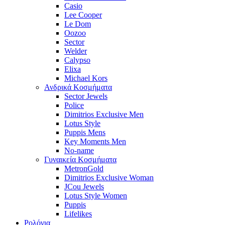
Casio
Lee Cooper
Le Dom
Oozoo
Sector
Welder
Calypso
Elixa
Michael Kors
Ανδρικά Κοσμήματα
Sector Jewels
Police
Dimitrios Exclusive Men
Lotus Style
Puppis Mens
Key Moments Men
No-name
Γυναικεία Κοσμήματα
MetronGold
Dimitrios Exclusive Woman
JCou Jewels
Lotus Style Women
Puppis
Lifelikes
Ρολόγια