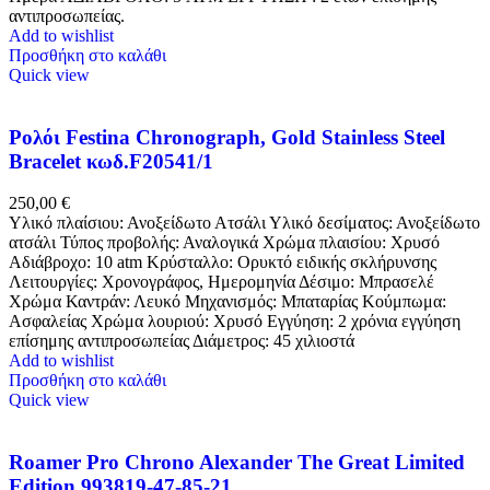
αντιπροσωπείας.
Add to wishlist
Προσθήκη στο καλάθι
Quick view
Ρολόι Festina Chronograph, Gold Stainless Steel
Bracelet κωδ.F20541/1
250,00
€
Υλικό πλαίσιου: Ανοξείδωτο Ατσάλι Υλικό δεσίματος: Ανοξείδωτο
ατσάλι Τύπος προβολής: Αναλογικά Χρώμα πλαισίου: Χρυσό
Αδιάβροχο: 10 atm Κρύσταλλο: Ορυκτό ειδικής σκλήρυνσης
Λειτουργίες: Χρονογράφος, Ημερομηνία Δέσιμο: Μπρασελέ
Χρώμα Καντράν: Λευκό Μηχανισμός: Μπαταρίας Κούμπωμα:
Ασφαλείας Χρώμα λουριού: Χρυσό Εγγύηση: 2 χρόνια εγγύηση
επίσημης αντιπροσωπείας Διάμετρος: 45 χιλιοστά
Add to wishlist
Προσθήκη στο καλάθι
Quick view
Roamer Pro Chrono Alexander The Great Limited
Edition 993819-47-85-21