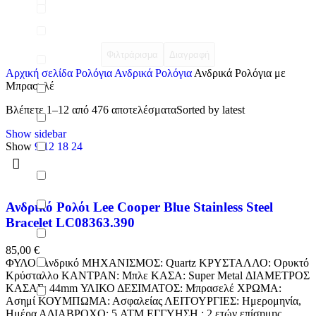
Φιλτράρισμα
Διαγραφή
Αρχική σελίδα
Ρολόγια
Ανδρικά Ρολόγια
Ανδρικά Ρολόγια με
Μπρασελέ
Βλέπετε 1–12 από 476 αποτελέσματα
Sorted by latest
Show sidebar
Show
9
12
18
24
Ανδρικό Ρολόι Lee Cooper Blue Stainless Steel
Bracelet LC08363.390
85,00
€
ΦΥΛΟ: Ανδρικό ΜΗΧΑΝΙΣΜΟΣ: Quartz ΚΡΥΣΤΑΛΛΟ: Ορυκτό
Κρύσταλλο ΚΑΝΤΡΑΝ: Μπλε ΚΑΣΑ: Super Metal ΔΙΑΜΕΤΡΟΣ
ΚΑΣΑΣ: 44mm ΥΛΙΚΟ ΔΕΣΙΜΑΤΟΣ: Μπρασελέ ΧΡΩΜΑ:
Ασημί ΚΟΥΜΠΩΜΑ: Ασφαλείας ΛΕΙΤΟΥΡΓΙΕΣ: Ημερομηνία,
Ημέρα ΑΔΙΑΒΡΟΧΟ: 5 ATM ΕΓΓΥΗΣΗ : 2 ετών επίσημης