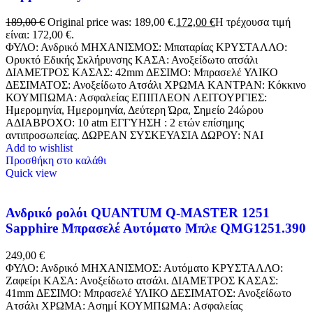
189,00
€
Original price was: 189,00 €.
172,00
€
Η τρέχουσα τιμή
είναι: 172,00 €.
ΦΥΛΟ: Ανδρικό ΜΗΧΑΝΙΣΜΟΣ: Μπαταρίας ΚΡΥΣΤΑΛΛΟ:
Ορυκτό Εδικής Σκλήρυνσης ΚΑΣΑ: Ανοξείδωτο ατσάλι
ΔΙΑΜΕΤΡΟΣ ΚΑΣΑΣ: 42mm ΔΕΣΙΜΟ: Μπρασελέ ΥΛΙΚΟ
ΔΕΣΙΜΑΤΟΣ: Ανοξείδωτο Ατσάλι ΧΡΩΜΑ ΚΑΝΤΡΑΝ: Κόκκινο
ΚΟΥΜΠΩΜΑ: Ασφαλείας ΕΠΙΠΛΕΟΝ ΛΕΙΤΟΥΡΓΙΕΣ:
Ημερομηνία, Ημερομηνία, Δεύτερη Ώρα, Σημείο 24ώρου
ΑΔΙΑΒΡΟΧΟ: 10 atm ΕΓΓΥΗΣΗ : 2 ετών επίσημης
αντιπροσωπείας. ΔΩΡΕΑΝ ΣΥΣΚΕΥΑΣΙΑ ΔΩΡΟΥ: NAI
Add to wishlist
Προσθήκη στο καλάθι
Quick view
Ανδρικό ρολόι QUANTUM Q-MASTER 1251
Sapphire Μπρασελέ Αυτόματο Μπλε QMG1251.390
249,00
€
ΦΥΛΟ: Ανδρικό ΜΗΧΑΝΙΣΜΟΣ: Αυτόματο ΚΡΥΣΤΑΛΛΟ:
Ζαφείρι ΚΑΣΑ: Ανοξείδωτο ατσάλι. ΔΙΑΜΕΤΡΟΣ ΚΑΣΑΣ:
41mm ΔΕΣΙΜΟ: Μπρασελέ ΥΛΙΚΟ ΔΕΣΙΜΑΤΟΣ: Ανοξείδωτο
Ατσάλι ΧΡΩΜΑ: Ασημί ΚΟΥΜΠΩΜΑ: Ασφαλείας