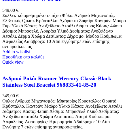
549,00
€
Συλλεκτκό αριθμημένο τεμάχιο Φύλο: Ανδρικό Μηχανισμός:
Ελβετικός Quartz Κρύσταλλο: Αχάρακτο Ζαφείρι Καντράν: Μαύρο
Γκρι Υλικό Κάσας: Ανοξείδωτο Ατσάλι Διάμετρος Κάσας: 44mm
Δέσιμο: Μπρασελέ, Λουράκι Υλικό Δεσίματος: Ανοξείδωτο
Ατσάλι, Δέρμα Χρώμα Δεσίματος: Δίχρωμο, Μαύρο Κούμπωμα:
Ασφαλείας Αδιάβροχο: 10 Atm Εγγύηση:7 ετών επίσημης
αντιπροσωπείας
Add to wishlist
Προσθήκη στο καλάθι
Quick view
Ανδρικό Ρολόι Roamer Mercury Classic Black
Stainless Steel Bracelet 968833-41-85-20
349,00
€
Φύλο: Ανδρικό Μηχανισμός: Μπαταρίας Κρύσταλλο: Ορυκτό
Κρύσταλλο. Καντράν: Μαύρο Υλικό Κάσας: Ανοξείδωτο Ατσάλι
Διάμετρος Κάσας: 42mm Δέσιμο: Μπρασελέ Υλικό Δεσίματος:
Ανοξείδωτο ατσάλι Χρώμα Δεσίματος: Ασημί Κούμπωμα:
Ασφαλείας. Λειτουργίες: Ημερομηνία Αδιάβροχο: 10 Atm
Εγγύηση: 7 ετών επίσημης αντιπροσωπείας.