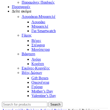
Παραμάνες Παιδικές
Προσφορές
Δείτε ακόμα
Λουράκια-Μπρασελέ
Λουράκι
Μπρασελέ
Για Smartwatch
Γάμος
Βέρες
Στέφανα
Μονόπετρα
Βάφτιση
Αγόρι
Κορίτσι
Εικόνες-Κορνίζες
Ιδέες Δώρων
Gift Boxes
Οικογένεια
Γούρια
Mother’s Day
Valentine’s Day
Search