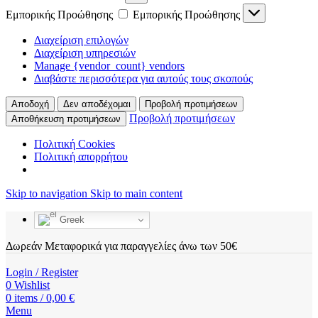
Εμπορικής Προώθησης
Εμπορικής Προώθησης
Διαχείριση επιλογών
Διαχείριση υπηρεσιών
Manage {vendor_count} vendors
Διαβάστε περισσότερα για αυτούς τους σκοπούς
Αποδοχή
Δεν αποδέχομαι
Προβολή προτιμήσεων
Προβολή προτιμήσεων
Αποθήκευση προτιμήσεων
Πολιτική Cookies
Πολιτική απορρήτου
Skip to navigation
Skip to main content
Greek
Δωρεάν Μεταφορικά για παραγγελίες άνω των 50€
Login / Register
0
Wishlist
0
items
/
0,00
€
Menu