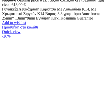
739,00
€
Original price was: 739,00 €.
618,00
€
Η τρέχουσα τιμή
είναι: 618,00 €.
Γυναικεία Λευκόχρυση Καρφίτσα Με Λουλούδια Κ14, Με
Χρωματιστά Ζιργκόν Κ14 Βάρος: 3.8 γραμμάρια Διαστάσεις:
25mm* 13mm*9mm Εγγύηση Kirki Kosmima Guarantee
Add to wishlist
Προσθήκη στο καλάθι
Quick view
-26%