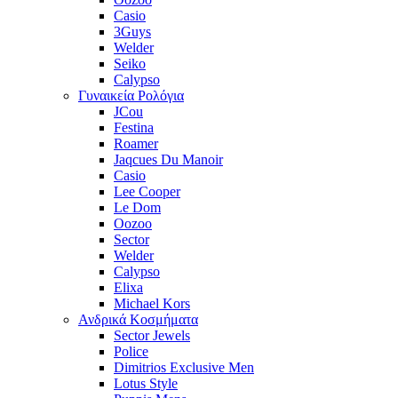
Casio
3Guys
Welder
Seiko
Calypso
Γυναικεία Ρολόγια
JCou
Festina
Roamer
Jaqcues Du Manoir
Casio
Lee Cooper
Le Dom
Oozoo
Sector
Welder
Calypso
Elixa
Michael Kors
Ανδρικά Κοσμήματα
Sector Jewels
Police
Dimitrios Exclusive Men
Lotus Style