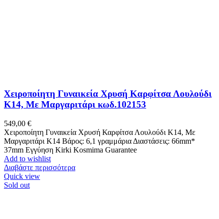
Χειροποίητη Γυναικεία Χρυσή Καρφίτσα Λουλούδι
Κ14, Με Μαργαριτάρι κωδ.102153
549,00
€
Χειροποίητη Γυναικεία Χρυσή Καρφίτσα Λουλούδι Κ14, Με
Μαργαριτάρι Κ14 Βάρος: 6,1 γραμμάρια Διαστάσεις: 66mm*
37mm Εγγύηση Kirki Kosmima Guarantee
Add to wishlist
Διαβάστε περισσότερα
Quick view
Sold out