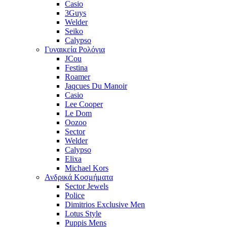
Casio
3Guys
Welder
Seiko
Calypso
Γυναικεία Ρολόγια
JCou
Festina
Roamer
Jaqcues Du Manoir
Casio
Lee Cooper
Le Dom
Oozoo
Sector
Welder
Calypso
Elixa
Michael Kors
Ανδρικά Κοσμήματα
Sector Jewels
Police
Dimitrios Exclusive Men
Lotus Style
Puppis Mens