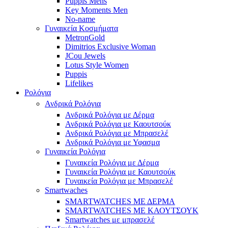
Puppis Mens
Key Moments Men
No-name
Γυναικεία Κοσμήματα
MetronGold
Dimitrios Exclusive Woman
JCou Jewels
Lotus Style Women
Puppis
Lifelikes
Ρολόγια
Ανδρικά Ρολόγια
Ανδρικά Ρολόγια με Δέρμα
Ανδρικά Ρολόγια με Καουτσούκ
Ανδρικά Ρολόγια με Μπρασελέ
Ανδρικά Ρολόγια με Υφασμα
Γυναικεία Ρολόγια
Γυναικεία Ρολόγια με Δέρμα
Γυναικεία Ρολόγια με Καουτσούκ
Γυναικεία Ρολόγια με Μπρασελέ
Smartwaches
SMARTWATCHES ΜΕ ΔΕΡΜΑ
SMARTWATCHES ΜΕ ΚΑΟΥΤΣΟΥΚ
Smartwatches με μπρασελέ