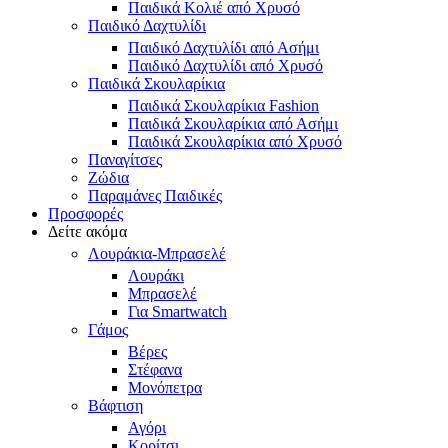
Παιδικά Κολιέ από Χρυσό
Παιδικό Δαχτυλίδι
Παιδικό Δαχτυλίδι από Ασήμι
Παιδικό Δαχτυλίδι από Χρυσό
Παιδικά Σκουλαρίκια
Παιδικά Σκουλαρίκια Fashion
Παιδικά Σκουλαρίκια από Ασήμι
Παιδικά Σκουλαρίκια από Χρυσό
Παναγίτσες
Ζώδια
Παραμάνες Παιδικές
Προσφορές
Δείτε ακόμα
Λουράκια-Μπρασελέ
Λουράκι
Μπρασελέ
Για Smartwatch
Γάμος
Βέρες
Στέφανα
Μονόπετρα
Βάφτιση
Αγόρι
Κορίτσι