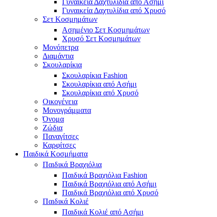
Γυναικεία Δαχτυλίδια από Ασήμι
Γυναικεία Δαχτυλίδια από Χρυσό
Σετ Κοσμημάτων
Ασημένιο Σετ Κοσμημάτων
Χρυσό Σετ Κοσμημάτων
Μονόπετρα
Διαμάντια
Σκουλαρίκια
Σκουλαρίκια Fashion
Σκουλαρίκια από Ασήμι
Σκουλαρίκια από Χρυσό
Οικογένεια
Μονογράμματα
Όνομα
Ζώδια
Παναγίτσες
Καρφίτσες
Παιδικά Κοσμήματα
Παιδικά Βραχιόλια
Παιδικά Βραχιόλια Fashion
Παιδικά Βραχιόλια από Ασήμι
Παιδικά Βραχιόλια από Χρυσό
Παιδικά Κολιέ
Παιδικά Κολιέ από Ασήμι