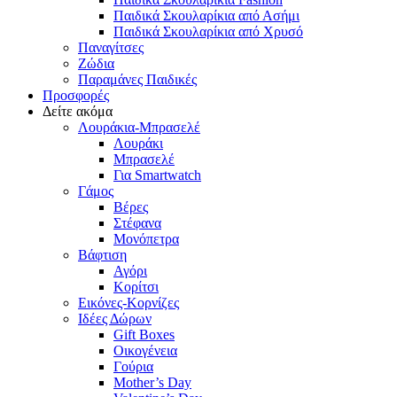
Παιδικά Σκουλαρίκια από Ασήμι
Παιδικά Σκουλαρίκια από Χρυσό
Παναγίτσες
Ζώδια
Παραμάνες Παιδικές
Προσφορές
Δείτε ακόμα
Λουράκια-Μπρασελέ
Λουράκι
Μπρασελέ
Για Smartwatch
Γάμος
Βέρες
Στέφανα
Μονόπετρα
Βάφτιση
Αγόρι
Κορίτσι
Εικόνες-Κορνίζες
Ιδέες Δώρων
Gift Boxes
Οικογένεια
Γούρια
Mother’s Day