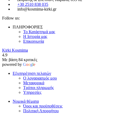
+30 2510 838 035
info@kosmima-kirki.gr
Follow us:
ΠΛΗΡΟΦΟΡΙΕΣ
Το Κατάστημά μας
Η Ιστορία μας
Επικοινωνία
Kirki Kosmima
4.9
Με βάση 84 κριτικές
powered by
G
o
o
g
l
e
Εξυπηρέτηση πελατών
Ο λογαριασμός μου
Μεταφορικά
Τρόποι πληρωμής
Υπηρεσίες
Νομικά θέματα
Όροι και προϋποθέσεις
Πολιτική Απορρήτου