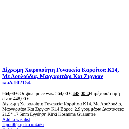
Δίχρωμη Χειροποίητη Γυναικεία Καρφίτσα Κ14,
Με Λουλούδια, Μαργαριτάρι Και Ζιργκόν
κωδ.102154
564,00
€
Original price was: 564,00 €.
448,00
€
Η τρέχουσα τιμή
είναι: 448,00 €.
Δίχρωμη Χειροποίητη Γυναικεία Καρφίτσα Κ14, Με Λουλούδια,
Μαργαριτάρι Και Ζιργκόν Κ14 Βάρος: 2,9 γραμμάρια Διαστάσεις:
21,5* 17,5mm Εγγύηση Kirki Kosmima Guarantee
Add to wishlist
Προσθήκη στο καλάθι