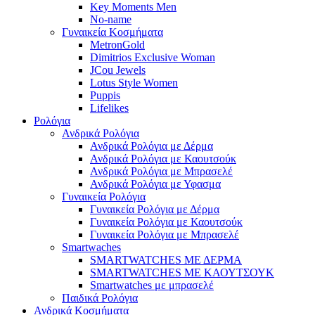
Key Moments Men
No-name
Γυναικεία Κοσμήματα
MetronGold
Dimitrios Exclusive Woman
JCou Jewels
Lotus Style Women
Puppis
Lifelikes
Ρολόγια
Ανδρικά Ρολόγια
Ανδρικά Ρολόγια με Δέρμα
Ανδρικά Ρολόγια με Καουτσούκ
Ανδρικά Ρολόγια με Μπρασελέ
Ανδρικά Ρολόγια με Υφασμα
Γυναικεία Ρολόγια
Γυναικεία Ρολόγια με Δέρμα
Γυναικεία Ρολόγια με Καουτσούκ
Γυναικεία Ρολόγια με Μπρασελέ
Smartwaches
SMARTWATCHES ΜΕ ΔΕΡΜΑ
SMARTWATCHES ΜΕ ΚΑΟΥΤΣΟΥΚ
Smartwatches με μπρασελέ
Παιδικά Ρολόγια
Ανδρικά Κοσμήματα