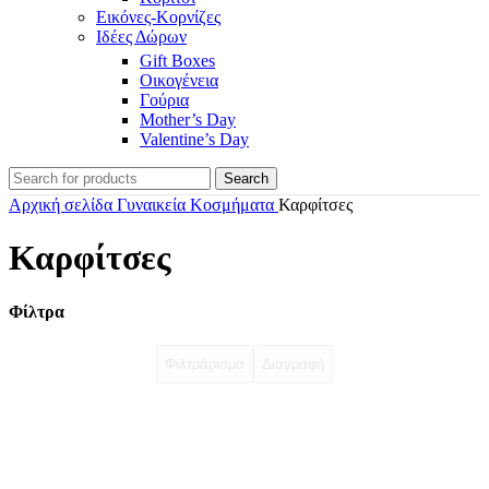
Εικόνες-Κορνίζες
Ιδέες Δώρων
Gift Boxes
Οικογένεια
Γούρια
Mother’s Day
Valentine’s Day
Search
Αρχική σελίδα
Γυναικεία Κοσμήματα
Καρφίτσες
Καρφίτσες
Φίλτρα
Φιλτράρισμα
Διαγραφή