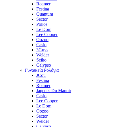
Roamer
Festina
Quantum
Sector
Police
Le Dom
Lee Cooper
Oozoo
Casio
3Guys
Welder
Seiko
Calypso
Γυναικεία Ρολόγια
JCou
Festina
Roamer
Jaqcues Du Manoir
Casio
Lee Cooper
Le Dom
Oozoo
Sector
Welder
Calypso