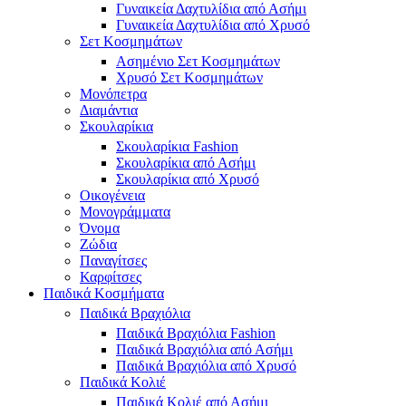
Γυναικεία Δαχτυλίδια από Ασήμι
Γυναικεία Δαχτυλίδια από Χρυσό
Σετ Κοσμημάτων
Ασημένιο Σετ Κοσμημάτων
Χρυσό Σετ Κοσμημάτων
Μονόπετρα
Διαμάντια
Σκουλαρίκια
Σκουλαρίκια Fashion
Σκουλαρίκια από Ασήμι
Σκουλαρίκια από Χρυσό
Οικογένεια
Μονογράμματα
Όνομα
Ζώδια
Παναγίτσες
Καρφίτσες
Παιδικά Κοσμήματα
Παιδικά Βραχιόλια
Παιδικά Βραχιόλια Fashion
Παιδικά Βραχιόλια από Ασήμι
Παιδικά Βραχιόλια από Χρυσό
Παιδικά Κολιέ
Παιδικά Κολιέ από Ασήμι