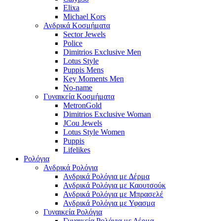
Elixa
Michael Kors
Ανδρικά Κοσμήματα
Sector Jewels
Police
Dimitrios Exclusive Men
Lotus Style
Puppis Mens
Key Moments Men
No-name
Γυναικεία Κοσμήματα
MetronGold
Dimitrios Exclusive Woman
JCou Jewels
Lotus Style Women
Puppis
Lifelikes
Ρολόγια
Ανδρικά Ρολόγια
Ανδρικά Ρολόγια με Δέρμα
Ανδρικά Ρολόγια με Καουτσούκ
Ανδρικά Ρολόγια με Μπρασελέ
Ανδρικά Ρολόγια με Υφασμα
Γυναικεία Ρολόγια
Γυναικεία Ρολόγια με Δέρμα