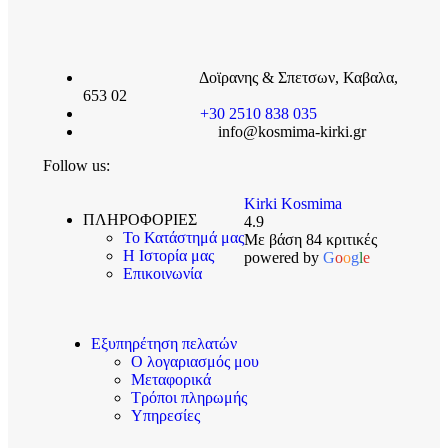
Δοϊρανης & Σπετσων, Καβαλα,
653 02
+30 2510 838 035
info@kosmima-kirki.gr
Follow us:
Kirki Kosmima
ΠΛΗΡΟΦΟΡΙΕΣ
4.9
Το Κατάστημά μας
Με βάση 84 κριτικές
Η Ιστορία μας
powered by
G
o
o
g
l
e
Επικοινωνία
Εξυπηρέτηση πελατών
Ο λογαριασμός μου
Μεταφορικά
Τρόποι πληρωμής
Υπηρεσίες