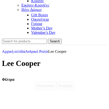
Κορίτσι
Εικόνες-Κορνίζες
Ιδέες Δώρων
Gift Boxes
Οικογένεια
Γούρια
Mother’s Day
Valentine’s Day
Search
Αρχική σελίδα
Ανδρικό Ρολόι
Lee Cooper
Lee Cooper
Φίλτρα
Φιλτράρισμα
Διαγραφή