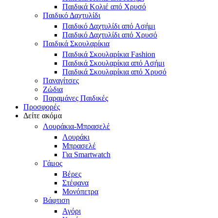
Παιδικά Κολιέ από Χρυσό
Παιδικό Δαχτυλίδι
Παιδικό Δαχτυλίδι από Ασήμι
Παιδικό Δαχτυλίδι από Χρυσό
Παιδικά Σκουλαρίκια
Παιδικά Σκουλαρίκια Fashion
Παιδικά Σκουλαρίκια από Ασήμι
Παιδικά Σκουλαρίκια από Χρυσό
Παναγίτσες
Ζώδια
Παραμάνες Παιδικές
Προσφορές
Δείτε ακόμα
Λουράκια-Μπρασελέ
Λουράκι
Μπρασελέ
Για Smartwatch
Γάμος
Βέρες
Στέφανα
Μονόπετρα
Βάφτιση
Αγόρι