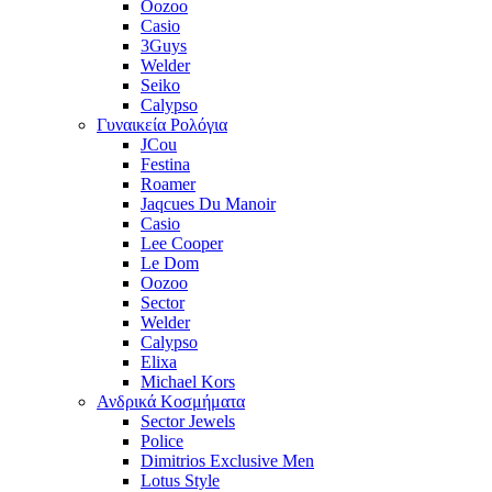
Oozoo
Casio
3Guys
Welder
Seiko
Calypso
Γυναικεία Ρολόγια
JCou
Festina
Roamer
Jaqcues Du Manoir
Casio
Lee Cooper
Le Dom
Oozoo
Sector
Welder
Calypso
Elixa
Michael Kors
Ανδρικά Κοσμήματα
Sector Jewels
Police
Dimitrios Exclusive Men
Lotus Style