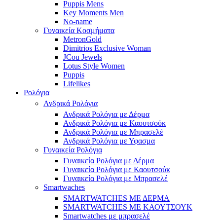
Puppis Mens
Key Moments Men
No-name
Γυναικεία Κοσμήματα
MetronGold
Dimitrios Exclusive Woman
JCou Jewels
Lotus Style Women
Puppis
Lifelikes
Ρολόγια
Ανδρικά Ρολόγια
Ανδρικά Ρολόγια με Δέρμα
Ανδρικά Ρολόγια με Καουτσούκ
Ανδρικά Ρολόγια με Μπρασελέ
Ανδρικά Ρολόγια με Υφασμα
Γυναικεία Ρολόγια
Γυναικεία Ρολόγια με Δέρμα
Γυναικεία Ρολόγια με Καουτσούκ
Γυναικεία Ρολόγια με Μπρασελέ
Smartwaches
SMARTWATCHES ΜΕ ΔΕΡΜΑ
SMARTWATCHES ΜΕ ΚΑΟΥΤΣΟΥΚ
Smartwatches με μπρασελέ