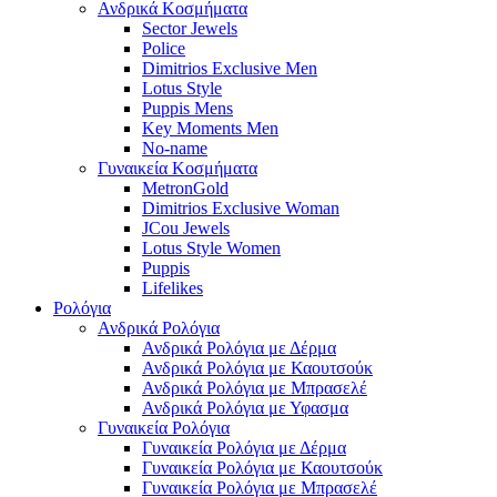
Ανδρικά Κοσμήματα
Sector Jewels
Police
Dimitrios Exclusive Men
Lotus Style
Puppis Mens
Key Moments Men
No-name
Γυναικεία Κοσμήματα
MetronGold
Dimitrios Exclusive Woman
JCou Jewels
Lotus Style Women
Puppis
Lifelikes
Ρολόγια
Ανδρικά Ρολόγια
Ανδρικά Ρολόγια με Δέρμα
Ανδρικά Ρολόγια με Καουτσούκ
Ανδρικά Ρολόγια με Μπρασελέ
Ανδρικά Ρολόγια με Υφασμα
Γυναικεία Ρολόγια
Γυναικεία Ρολόγια με Δέρμα
Γυναικεία Ρολόγια με Καουτσούκ
Γυναικεία Ρολόγια με Μπρασελέ