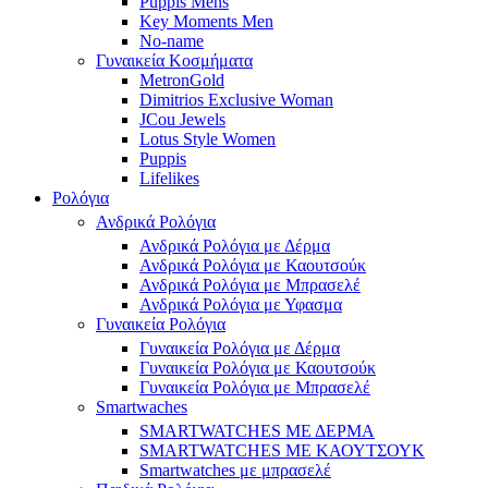
Puppis Mens
Key Moments Men
No-name
Γυναικεία Κοσμήματα
MetronGold
Dimitrios Exclusive Woman
JCou Jewels
Lotus Style Women
Puppis
Lifelikes
Ρολόγια
Ανδρικά Ρολόγια
Ανδρικά Ρολόγια με Δέρμα
Ανδρικά Ρολόγια με Καουτσούκ
Ανδρικά Ρολόγια με Μπρασελέ
Ανδρικά Ρολόγια με Υφασμα
Γυναικεία Ρολόγια
Γυναικεία Ρολόγια με Δέρμα
Γυναικεία Ρολόγια με Καουτσούκ
Γυναικεία Ρολόγια με Μπρασελέ
Smartwaches
SMARTWATCHES ΜΕ ΔΕΡΜΑ
SMARTWATCHES ΜΕ ΚΑΟΥΤΣΟΥΚ
Smartwatches με μπρασελέ