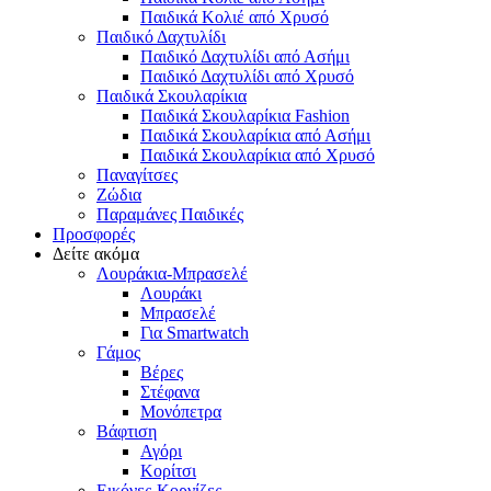
Παιδικά Κολιέ από Χρυσό
Παιδικό Δαχτυλίδι
Παιδικό Δαχτυλίδι από Ασήμι
Παιδικό Δαχτυλίδι από Χρυσό
Παιδικά Σκουλαρίκια
Παιδικά Σκουλαρίκια Fashion
Παιδικά Σκουλαρίκια από Ασήμι
Παιδικά Σκουλαρίκια από Χρυσό
Παναγίτσες
Ζώδια
Παραμάνες Παιδικές
Προσφορές
Δείτε ακόμα
Λουράκια-Μπρασελέ
Λουράκι
Μπρασελέ
Για Smartwatch
Γάμος
Βέρες
Στέφανα
Μονόπετρα
Βάφτιση
Αγόρι
Κορίτσι
Εικόνες-Κορνίζες