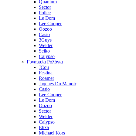
Quantum
Sector
Police
Le Dom
Lee Cooper
Oozoo
Casio
3Guys
Welder
Seiko
Calypso
Γυναικεία Ρολόγια
JCou
Festina
Roamer
Jaqcues Du Manoir
Casio
Lee Cooper
Le Dom
Oozoo
Sector
Welder
Calypso
Elixa
Michael Kors