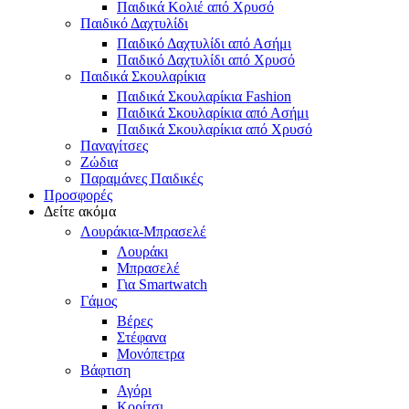
Παιδικά Κολιέ από Χρυσό
Παιδικό Δαχτυλίδι
Παιδικό Δαχτυλίδι από Ασήμι
Παιδικό Δαχτυλίδι από Χρυσό
Παιδικά Σκουλαρίκια
Παιδικά Σκουλαρίκια Fashion
Παιδικά Σκουλαρίκια από Ασήμι
Παιδικά Σκουλαρίκια από Χρυσό
Παναγίτσες
Ζώδια
Παραμάνες Παιδικές
Προσφορές
Δείτε ακόμα
Λουράκια-Μπρασελέ
Λουράκι
Μπρασελέ
Για Smartwatch
Γάμος
Βέρες
Στέφανα
Μονόπετρα
Βάφτιση
Αγόρι
Κορίτσι