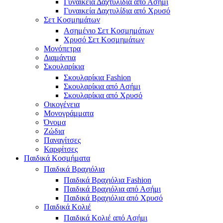
Γυναικεία Δαχτυλίδια από Ασήμι
Γυναικεία Δαχτυλίδια από Χρυσό
Σετ Κοσμημάτων
Ασημένιο Σετ Κοσμημάτων
Χρυσό Σετ Κοσμημάτων
Μονόπετρα
Διαμάντια
Σκουλαρίκια
Σκουλαρίκια Fashion
Σκουλαρίκια από Ασήμι
Σκουλαρίκια από Χρυσό
Οικογένεια
Μονογράμματα
Όνομα
Ζώδια
Παναγίτσες
Καρφίτσες
Παιδικά Κοσμήματα
Παιδικά Βραχιόλια
Παιδικά Βραχιόλια Fashion
Παιδικά Βραχιόλια από Ασήμι
Παιδικά Βραχιόλια από Χρυσό
Παιδικά Κολιέ
Παιδικά Κολιέ από Ασήμι