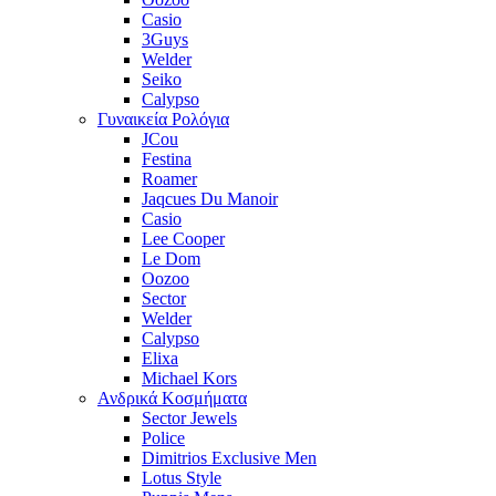
Casio
3Guys
Welder
Seiko
Calypso
Γυναικεία Ρολόγια
JCou
Festina
Roamer
Jaqcues Du Manoir
Casio
Lee Cooper
Le Dom
Oozoo
Sector
Welder
Calypso
Elixa
Michael Kors
Ανδρικά Κοσμήματα
Sector Jewels
Police
Dimitrios Exclusive Men
Lotus Style