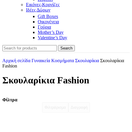
Εικόνες-Κορνίζες
Ιδέες Δώρων
Gift Boxes
Οικογένεια
Γούρια
Mother’s Day
Valentine’s Day
Search
Αρχική σελίδα
Γυναικεία Κοσμήματα
Σκουλαρίκια
Σκουλαρίκια
Fashion
Σκουλαρίκια Fashion
Φίλτρα
Φιλτράρισμα
Διαγραφή