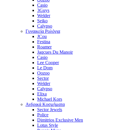
Casio
3Guys
Welder
Seiko
Calypso
Γυναικεία Ρολόγια
JCou
Festina
Roamer
Jaqcues Du Manoir
Casio
Lee Cooper
Le Dom
Oozoo
Sector
Welder
Calypso
Elixa
Michael Kors
Ανδρικά Κοσμήματα
Sector Jewels
Police
Dimitrios Exclusive Men
Lotus Style