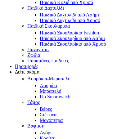
Παιδικά Κολιέ από Χρυσό
Παιδικό Δαχτυλίδι
Παιδικό Δαχτυλίδι από Ασήμι
Παιδικό Δαχτυλίδι από Χρυσό
Παιδικά Σκουλαρίκια
Παιδικά Σκουλαρίκια Fashion
Παιδικά Σκουλαρίκια από Ασήμι
Παιδικά Σκουλαρίκια από Χρυσό
Παναγίτσες
Ζώδια
Παραμάνες Παιδικές
Προσφορές
Δείτε ακόμα
Λουράκια-Μπρασελέ
Λουράκι
Μπρασελέ
Για Smartwatch
Γάμος
Βέρες
Στέφανα
Μονόπετρα
Βάφτιση
Αγόρι
Κορίτσι