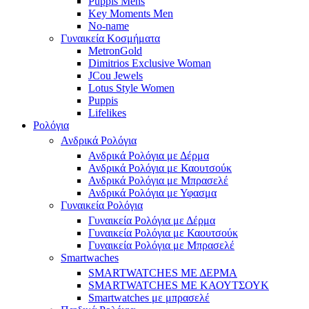
Puppis Mens
Key Moments Men
No-name
Γυναικεία Κοσμήματα
MetronGold
Dimitrios Exclusive Woman
JCou Jewels
Lotus Style Women
Puppis
Lifelikes
Ρολόγια
Ανδρικά Ρολόγια
Ανδρικά Ρολόγια με Δέρμα
Ανδρικά Ρολόγια με Καουτσούκ
Ανδρικά Ρολόγια με Μπρασελέ
Ανδρικά Ρολόγια με Υφασμα
Γυναικεία Ρολόγια
Γυναικεία Ρολόγια με Δέρμα
Γυναικεία Ρολόγια με Καουτσούκ
Γυναικεία Ρολόγια με Μπρασελέ
Smartwaches
SMARTWATCHES ΜΕ ΔΕΡΜΑ
SMARTWATCHES ΜΕ ΚΑΟΥΤΣΟΥΚ
Smartwatches με μπρασελέ