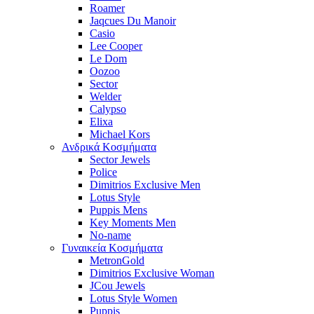
Roamer
Jaqcues Du Manoir
Casio
Lee Cooper
Le Dom
Oozoo
Sector
Welder
Calypso
Elixa
Michael Kors
Ανδρικά Κοσμήματα
Sector Jewels
Police
Dimitrios Exclusive Men
Lotus Style
Puppis Mens
Key Moments Men
No-name
Γυναικεία Κοσμήματα
MetronGold
Dimitrios Exclusive Woman
JCou Jewels
Lotus Style Women
Puppis