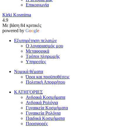
Επικοινωνία
Kirki Kosmima
4.9
Με βάση 84 κριτικές
powered by
G
o
o
g
l
e
Εξυπηρέτηση πελατών
Ο λογαριασμός μου
Μεταφορικά
Τρόποι πληρωμής
Υπηρεσίες
Νομικά θέματα
Όροι και προϋποθέσεις
Πολιτική Απορρήτου
ΚΑΤΗΓΟΡΙΕΣ
Ανδρικά Κοσμήματα
Ανδρικά Ρολόγια
Γυναικεία Κοσμήματα
Γυναικεία Ρολόγια
Παιδικά Κοσμήματα
Προσφορές