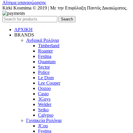
Αίτημα υπαναχώρησης
Kirki Kosmima © 2019 | Με την Επιφύλαξη Παντός Δικαιώματος.
Search
ΑΡΧΙΚΗ
BRANDS
Ανδρικά Ρολόγια
Timberland
Roamer
Festina
Quantum
Sector
Police
Le Dom
Lee Cooper
Oozoo
Casio
3Guys
Welder
Seiko
Calypso
Γυναικεία Ρολόγια
JCou
Festina