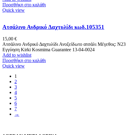
Προσθήκη στο καλάθι
Quick view
Ατσάλινο Ανδρικό Δαχτυλίδι κωδ.105351
15,00
€
Ατσάλινο Ανδρικό Δαχτυλίδι Ανοξείδωτο ατσάλι Μέγεθος: Ν23
Εγγύηση Kirki Kosmima Guarantee 13-04-0024
Add to wishlist
Προσθήκη στο καλάθι
Quick view
1
2
3
4
5
6
7
→