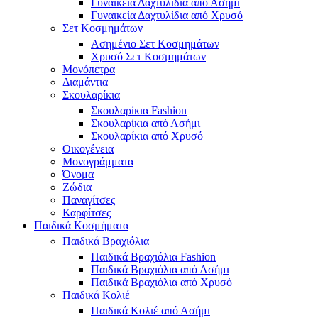
Γυναικεία Δαχτυλίδια από Ασήμι
Γυναικεία Δαχτυλίδια από Χρυσό
Σετ Κοσμημάτων
Ασημένιο Σετ Κοσμημάτων
Χρυσό Σετ Κοσμημάτων
Μονόπετρα
Διαμάντια
Σκουλαρίκια
Σκουλαρίκια Fashion
Σκουλαρίκια από Ασήμι
Σκουλαρίκια από Χρυσό
Οικογένεια
Μονογράμματα
Όνομα
Ζώδια
Παναγίτσες
Καρφίτσες
Παιδικά Κοσμήματα
Παιδικά Βραχιόλια
Παιδικά Βραχιόλια Fashion
Παιδικά Βραχιόλια από Ασήμι
Παιδικά Βραχιόλια από Χρυσό
Παιδικά Κολιέ
Παιδικά Κολιέ από Ασήμι