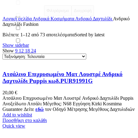
Φιλτράρισμα
Διαγραφή
Αρχική σελίδα
Ανδρικά Κοσμήματα
Ανδρικό Δαχτυλίδι
Ανδρικό
Δαχτυλίδι Fashion
Βλέπετε 1–12 από 73 αποτελέσματα
Sorted by latest
Show sidebar
Show
9
12
18
24
Ατσάλινο Επιχρυσωμένο Ματ Λουστρέ Ανδρικό
Δαχτυλίδι Puppis κωδ.PUR91991G
20,00
€
Ατσάλινο Επιχρυσωμένο Ματ Λουστρέ Ανδρικό Δαχτυλίδι Puppis
Ανοξείδωτο Ατσάλι Μέγεθος: N68 Εγγύηση Kirki Kosmima
Guarantee Δείτε
εδώ
τον Οδηγό Μέτρησης Μεγέθους Δαχτυλιδιών
Add to wishlist
Προσθήκη στο καλάθι
Quick view