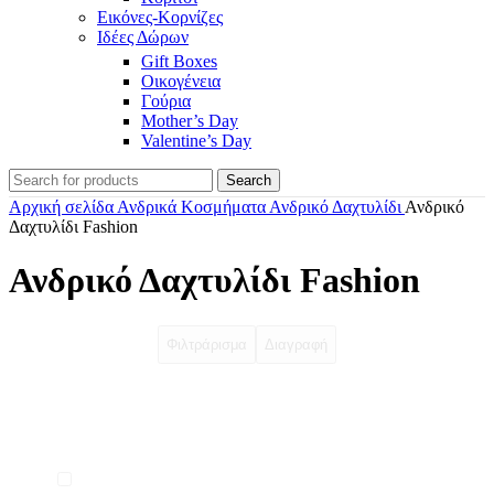
Εικόνες-Κορνίζες
Ιδέες Δώρων
Gift Boxes
Οικογένεια
Γούρια
Mother’s Day
Valentine’s Day
Search
Αρχική σελίδα
Ανδρικά Κοσμήματα
Ανδρικό Δαχτυλίδι
Ανδρικό
Δαχτυλίδι Fashion
Ανδρικό Δαχτυλίδι Fashion
Φιλτράρισμα
Διαγραφή