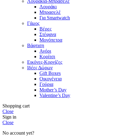
Λουράκια-Μπρασελέ
Λουράκι
Μπρασελέ
Για Smartwatch
Γάμος
Βέρες
Στέφανα
Μονόπετρα
Βάφτιση
Αγόρι
Κορίτσι
Εικόνες-Κορνίζες
Ιδέες Δώρων
Gift Boxes
Οικογένεια
Γούρια
Mother’s Day
Valentine’s Day
Shopping cart
Close
Sign in
Close
No account yet?