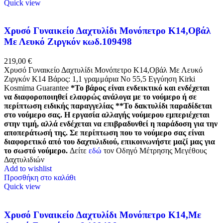
Quick view
Χρυσό Γυναικείο Δαχτυλίδι Μονόπετρο Κ14,Οβάλ
Με Λευκό Ζιργκόν κωδ.109498
219,00
€
Χρυσό Γυναικείο Δαχτυλίδι Μονόπετρο Κ14,Οβάλ Με Λευκό
Ζιργκόν Κ14 Βάρος: 1,1 γραμμάρια Νο 55,5 Εγγύηση Kirki
Kosmima Guarantee
*Το βάρος είναι ενδεικτικό και ενδέχεται
να διαφοροποιηθεί ελαφρώς ανάλογα με το νούμερο ή σε
περίπτωση ειδικής παραγγελίας
**Το δακτυλίδι παραδίδεται
στο νούμερο σας. Η εργασία αλλαγής νούμερου εμπεριέχεται
στην τιμή, αλλά ενδέχεται να επιβραδυνθεί η παράδοση για την
αποπεράτωσή της. Σε περίπτωση που το νούμερο σας είναι
διαφορετικό από του δαχτυλιδιού, επικοινωνήστε μαζί μας για
το σωστό νούμερο.
Δείτε
εδώ
τον Οδηγό Μέτρησης Μεγέθους
Δαχτυλιδιών
Add to wishlist
Προσθήκη στο καλάθι
Quick view
Χρυσό Γυναικείο Δαχτυλίδι Μονόπετρο Κ14,Με