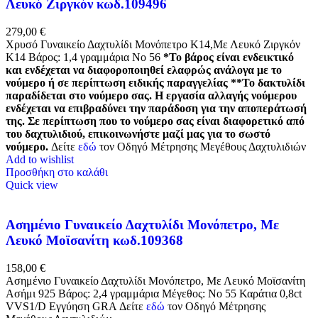
Λευκό Ζιργκόν κωδ.109496
279,00
€
Χρυσό Γυναικείο Δαχτυλίδι Μονόπετρο Κ14,Με Λευκό Ζιργκόν
Κ14 Βάρος: 1,4 γραμμάρια Νο 56
*Το βάρος είναι ενδεικτικό
και ενδέχεται να διαφοροποιηθεί ελαφρώς ανάλογα με το
νούμερο ή σε περίπτωση ειδικής παραγγελίας
**Το δακτυλίδι
παραδίδεται στο νούμερο σας. Η εργασία αλλαγής νούμερου
ενδέχεται να επιβραδύνει την παράδοση για την αποπεράτωσή
της. Σε περίπτωση που το νούμερο σας είναι διαφορετικό από
του δαχτυλιδιού, επικοινωνήστε μαζί μας για το σωστό
νούμερο.
Δείτε
εδώ
τον Οδηγό Μέτρησης Μεγέθους Δαχτυλιδιών
Add to wishlist
Προσθήκη στο καλάθι
Quick view
Ασημένιο Γυναικείο Δαχτυλίδι Μονόπετρο, Με
Λευκό Μοϊσανίτη κωδ.109368
158,00
€
Ασημένιο Γυναικείο Δαχτυλίδι Μονόπετρο, Με Λευκό Μοϊσανίτη
Ασήμι 925 Βάρος: 2,4 γραμμάρια Μέγεθος: No 55 Καράτια 0,8ct
VVS1/D Εγγύηση GRA Δείτε
εδώ
τον Οδηγό Μέτρησης