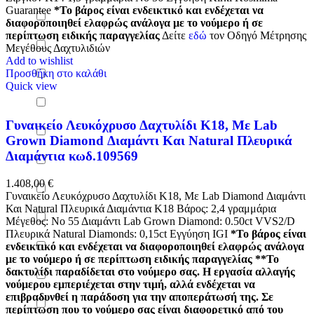
Guarantee
*Το βάρος είναι ενδεικτικό και ενδέχεται να
διαφοροποιηθεί ελαφρώς ανάλογα με το νούμερο ή σε
περίπτωση ειδικής παραγγελίας
Δείτε
εδώ
τον Οδηγό Μέτρησης
Μεγέθους Δαχτυλιδιών
Add to wishlist
Προσθήκη στο καλάθι
Quick view
Γυναικείο Λευκόχρυσο Δαχτυλίδι Κ18, Με Lab
Grown Diamond Διαμάντι Και Natural Πλευρικά
Διαμάντια κωδ.109569
1.408,00
€
Γυναικείο Λευκόχρυσο Δαχτυλίδι Κ18, Με Lab Diamond Διαμάντι
Και Natural Πλευρικά Διαμάντια K18 Βάρος: 2,4 γραμμάρια
Μέγεθος: Νο 55 Διαμάντι Lab Grown Diamond: 0.50ct VVS2/D
Πλευρικά Natural Diamonds: 0,15ct Εγγύηση IGI
*Το βάρος είναι
ενδεικτικό και ενδέχεται να διαφοροποιηθεί ελαφρώς ανάλογα
με το νούμερο ή σε περίπτωση ειδικής παραγγελίας
**Το
δακτυλίδι παραδίδεται στο νούμερο σας. Η εργασία αλλαγής
νούμερου εμπεριέχεται στην τιμή, αλλά ενδέχεται να
επιβραδυνθεί η παράδοση για την αποπεράτωσή της. Σε
περίπτωση που το νούμερο σας είναι διαφορετικό από του