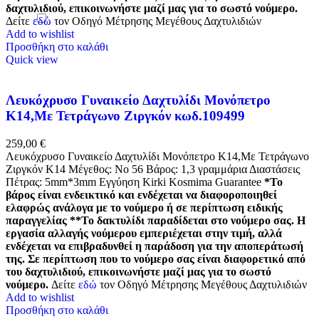
δαχτυλιδιού, επικοινωνήστε μαζί μας για το σωστό νούμερο.
Δείτε
εδώ
τον Οδηγό Μέτρησης Μεγέθους Δαχτυλιδιών
Add to wishlist
Προσθήκη στο καλάθι
Quick view
Λευκόχρυσο Γυναικείο Δαχτυλίδι Μονόπετρο
Κ14,Με Τετράγωνο Ζιργκόν κωδ.109499
259,00
€
Λευκόχρυσο Γυναικείο Δαχτυλίδι Μονόπετρο Κ14,Με Τετράγωνο
Ζιργκόν K14 Μέγεθος: Νο 56 Βάρος: 1,3 γραμμάρια Διαστάσεις
Πέτρας: 5mm*3mm Εγγύηση Kirki Kosmima Guarantee
*Το
βάρος είναι ενδεικτικό και ενδέχεται να διαφοροποιηθεί
ελαφρώς ανάλογα με το νούμερο ή σε περίπτωση ειδικής
παραγγελίας
**Το δακτυλίδι παραδίδεται στο νούμερο σας. Η
εργασία αλλαγής νούμερου εμπεριέχεται στην τιμή, αλλά
ενδέχεται να επιβραδυνθεί η παράδοση για την αποπεράτωσή
της. Σε περίπτωση που το νούμερο σας είναι διαφορετικό από
του δαχτυλιδιού, επικοινωνήστε μαζί μας για το σωστό
νούμερο.
Δείτε
εδώ
τον Οδηγό Μέτρησης Μεγέθους Δαχτυλιδιών
Add to wishlist
Προσθήκη στο καλάθι