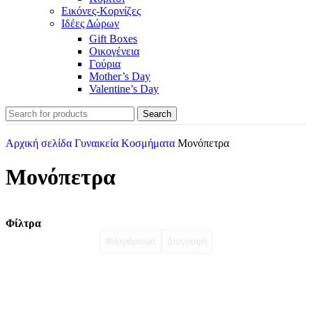
Εικόνες-Κορνίζες
Ιδέες Δώρων
Gift Boxes
Οικογένεια
Γούρια
Mother’s Day
Valentine’s Day
Search
Αρχική σελίδα
Γυναικεία Κοσμήματα
Μονόπετρα
Μονόπετρα
Φίλτρα
Φιλτράρισμα
Διαγραφή