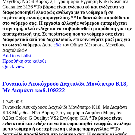
Μέγεθος: Νο 54 Βάρος: 2,1 γραμμάρια Εγγύηση Kirki Kosmima
Guarantee 3136
*Το βάρος είναι ενδεικτικό και ενδέχεται να
διαφοροποιηθεί ελαφρώς ανάλογα με το νούμερο ή σε
περίπτωση ειδικής παραγγελίας.
**Το δακτυλίδι παραδίδεται
στο νούμερο σας. Η εργασία αλλαγής νούμερου εμπεριέχεται
στην τιμή, αλλά ενδέχεται να επιβραδυνθεί η παράδοση για την
αποπεράτωσή της. Σε περίπτωση που το νούμερο σας είναι
διαφορετικό από του δαχτυλιδιού, επικοινωνήστε μαζί μας για
το σωστό νούμερο.
Δείτε
εδώ
τον Οδηγό Μέτρησης Μεγέθους
Δαχτυλιδιών
Add to wishlist
Προσθήκη στο καλάθι
Quick view
Γυναικείο Λευκόχρυσο Δαχτυλίδι Μονόπετρο Κ18,
Με Διαμάντι κωδ.109222
1.349,00
€
Γυναικείο Λευκόχρυσο Δαχτυλίδι Μονόπετρο Κ18, Με Διαμάντι
K18 Μέγεθος: Ν55 Βάρος: 2,5 γραμμάρια Διαμάντι Μπριγιάν:
0,23ct Color: G Quality: VS2 Εγγύηση: GIA
*Το βάρος είναι
ενδεικτικό και ενδέχεται να διαφοροποιηθεί ελαφρώς ανάλογα
με το νούμερο ή σε περίπτωση ειδικής παραγγελίας
**Το
δακτυλίδι παραδίδεται στο νούμερο σας. Η εργασία αλλαγής