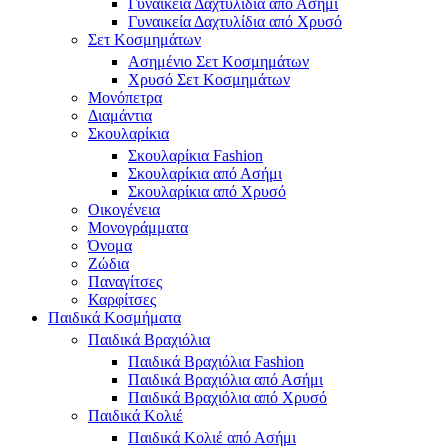
Γυναικεία Δαχτυλίδια από Ασήμι
Γυναικεία Δαχτυλίδια από Χρυσό
Σετ Κοσμημάτων
Ασημένιο Σετ Κοσμημάτων
Χρυσό Σετ Κοσμημάτων
Μονόπετρα
Διαμάντια
Σκουλαρίκια
Σκουλαρίκια Fashion
Σκουλαρίκια από Ασήμι
Σκουλαρίκια από Χρυσό
Οικογένεια
Μονογράμματα
Όνομα
Ζώδια
Παναγίτσες
Καρφίτσες
Παιδικά Κοσμήματα
Παιδικά Βραχιόλια
Παιδικά Βραχιόλια Fashion
Παιδικά Βραχιόλια από Ασήμι
Παιδικά Βραχιόλια από Χρυσό
Παιδικά Κολιέ
Παιδικά Κολιέ από Ασήμι