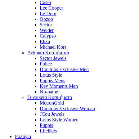
Casio
Lee Cooper
Le Dom
Oozoo
Sector
Welder
Calypso
Elixa
Michael Kors
Ανδρικά Κοσμήματα
Sector Jewels
Police
Dimitrios Exclusive Men
Lotus Style
Puppis Mens
Key Moments Men
No-name
Γυναικεία Κοσμήματα
MetronGold
Dimitrios Exclusive Woman
JCou Jewels
Lotus Style Women
Puppis
Lifelikes
Ρολόγια