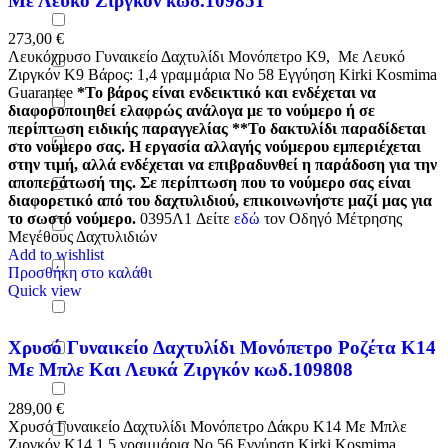
Με Λευκό Ζιργκόν κωδ.109851
273,00
€
Λευκόχρυσο Γυναικείο Δαχτυλίδι Μονόπετρο Κ9, Με Λευκό
Ζιργκόν Κ9 Βάρος: 1,4 γραμμάρια Νο 58 Εγγύηση Kirki Kosmima
Guarantee
*Το βάρος είναι ενδεικτικό και ενδέχεται να
διαφοροποιηθεί ελαφρώς ανάλογα με το νούμερο ή σε
περίπτωση ειδικής παραγγελίας
**Το δακτυλίδι παραδίδεται
στο νούμερο σας. Η εργασία αλλαγής νούμερου εμπεριέχεται
στην τιμή, αλλά ενδέχεται να επιβραδυνθεί η παράδοση για την
αποπεράτωσή της. Σε περίπτωση που το νούμερο σας είναι
διαφορετικό από του δαχτυλιδιού, επικοινωνήστε μαζί μας για
το σωστό νούμερο.
0395Λ1
Δείτε
εδώ
τον Οδηγό Μέτρησης
Μεγέθους Δαχτυλιδιών
Add to wishlist
Προσθήκη στο καλάθι
Quick view
Χρυσό Γυναικείο Δαχτυλίδι Μονόπετρο Ροζέτα Κ14
Με Μπλε Και Λευκά Ζιργκόν κωδ.109808
289,00
€
Χρυσό Γυναικείο Δαχτυλίδι Μονόπετρο Δάκρυ Κ14 Με Μπλε
Ζιργκόν Κ14 1,5 γραμμάρια Νο 56 Εγγύηση Kirki Kosmima