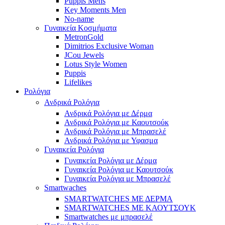
Puppis Mens
Key Moments Men
No-name
Γυναικεία Κοσμήματα
MetronGold
Dimitrios Exclusive Woman
JCou Jewels
Lotus Style Women
Puppis
Lifelikes
Ρολόγια
Ανδρικά Ρολόγια
Ανδρικά Ρολόγια με Δέρμα
Ανδρικά Ρολόγια με Καουτσούκ
Ανδρικά Ρολόγια με Μπρασελέ
Ανδρικά Ρολόγια με Υφασμα
Γυναικεία Ρολόγια
Γυναικεία Ρολόγια με Δέρμα
Γυναικεία Ρολόγια με Καουτσούκ
Γυναικεία Ρολόγια με Μπρασελέ
Smartwaches
SMARTWATCHES ΜΕ ΔΕΡΜΑ
SMARTWATCHES ΜΕ ΚΑΟΥΤΣΟΥΚ
Smartwatches με μπρασελέ