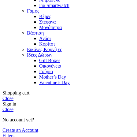
Για Smartwatch
Γάμος
Βέρες
Στέφανα
Μονόπετρα
Βάφτιση
Αγόρι
Κορίτσι
Εικόνες-Κορνίζες
Ιδέες Δώρων
Gift Boxes
Οικογένεια
Γούρια
Mother’s Day
Valentine’s Day
Shopping cart
Close
Sign in
Close
No account yet?
Create an Account
Filters