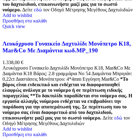
του δαχτυλιδιού, επικοινωνήστε μαζί μας για το σωστό
νούμερο.
Δείτε
εδώ
τον Οδηγό Μέτρησης Μεγέθους Δαχτυλιδιών
Add to wishlist
Προσθήκη στο καλάθι
Quick view
Λευκόχρυσο Γυναικείο Δαχτυλίδι Μονόπετρο Κ18,
Mar&Co Με Διαμάντια κωδ.MP_190
1.338,00
€
Λευκόχρυσο Γυναικείο Δαχτυλίδι Μονόπετρο Κ18, Mar&Co Με
Διαμάντια Κ18 Βάρος: 2.8 γραμμάρια Νο 54 Διαμάντια Μπριγιάν:
0,22ct Διαστάσεις Μονόπετρου: 4*4mm Εγγύηση Mar&Co
*Το
βάρος είναι ενδεικτικό και ενδέχεται να διαφοροποιηθεί
ελαφρώς ανάλογα με το νούμερο ή σε περίπτωση ειδικής
παραγγελίας
**Το δακτυλίδι παραδίδεται στο νούμερο σας. Η
εργασία αλλαγής νούμερου ενδέχεται να επιβραδύνει την
παράδοση για την αποπεράτωσή της. Σε περίπτωση που το
νούμερο σας είναι διαφορετικό από του δαχτυλιδιού,
επικοινωνήστε μαζί μας για το σωστό νούμερο.
Δείτε
εδώ
τον
Οδηγό Μέτρησης Μεγέθους Δαχτυλιδιών
Add to wishlist
Προσθήκη στο καλάθι