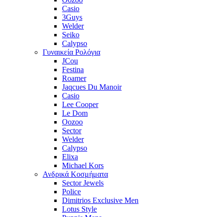
Casio
3Guys
Welder
Seiko
Calypso
Γυναικεία Ρολόγια
JCou
Festina
Roamer
Jaqcues Du Manoir
Casio
Lee Cooper
Le Dom
Oozoo
Sector
Welder
Calypso
Elixa
Michael Kors
Ανδρικά Κοσμήματα
Sector Jewels
Police
Dimitrios Exclusive Men
Lotus Style