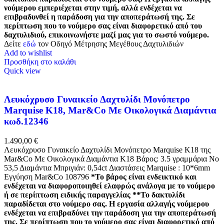
νούμερου εμπεριέχεται στην τιμή, αλλά ενδέχεται να
επιβραδυνθεί η παράδοση για την αποπεράτωσή της. Σε
περίπτωση που το νούμερο σας είναι διαφορετικό από του
δαχτυλιδιού, επικοινωνήστε μαζί μας για το σωστό νούμερο.
Δείτε
εδώ
τον Οδηγό Μέτρησης Μεγέθους Δαχτυλιδιών
Add to wishlist
Προσθήκη στο καλάθι
Quick view
Λευκόχρυσο Γυναικείο Δαχτυλίδι Μονόπετρο
Marquise Κ18, Mar&Co Με Οικολογικά Διαμάντια
κωδ.12346
1.490,00
€
Λευκόχρυσο Γυναικείο Δαχτυλίδι Μονόπετρο Marquise Κ18 της
Mar&Co Με Οικολογικά Διαμάντια Κ18 Βάρος: 3.5 γραμμάρια Νο
53,5 Διαμάντια Μπριγιάν: 0,54ct Διαστάσεις Marquise : 10*6mm
Εγγύηση Mar&Co 108796
*Το βάρος είναι ενδεικτικό και
ενδέχεται να διαφοροποιηθεί ελαφρώς ανάλογα με το νούμερο
ή σε περίπτωση ειδικής παραγγελίας
**Το δακτυλίδι
παραδίδεται στο νούμερο σας. Η εργασία αλλαγής νούμερου
ενδέχεται να επιβραδύνει την παράδοση για την αποπεράτωσή
της. Σε περίπτωση που το νούμερο σας είναι διαφορετικό από