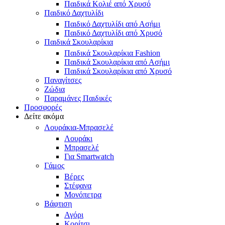
Παιδικά Κολιέ από Χρυσό
Παιδικό Δαχτυλίδι
Παιδικό Δαχτυλίδι από Ασήμι
Παιδικό Δαχτυλίδι από Χρυσό
Παιδικά Σκουλαρίκια
Παιδικά Σκουλαρίκια Fashion
Παιδικά Σκουλαρίκια από Ασήμι
Παιδικά Σκουλαρίκια από Χρυσό
Παναγίτσες
Ζώδια
Παραμάνες Παιδικές
Προσφορές
Δείτε ακόμα
Λουράκια-Μπρασελέ
Λουράκι
Μπρασελέ
Για Smartwatch
Γάμος
Βέρες
Στέφανα
Μονόπετρα
Βάφτιση
Αγόρι
Κορίτσι