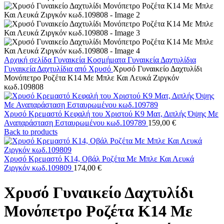
Αρχική σελίδα
Γυναικεία Κοσμήματα
Γυναικεία Δαχτυλίδια
Γυναικεία Δαχτυλίδια από Χρυσό
Χρυσό Γυναικείο Δαχτυλίδι
Μονόπετρο Ροζέτα Κ14 Με Μπλε Και Λευκά Ζιργκόν
κωδ.109808
Χρυσό Κρεμαστό Κεφαλή του Χριστού K9 Ματ, Διπλής Όψης Με
Αναπαράσταση Εσταυρωμένου κωδ.109789
159,00
€
Back to products
Χρυσό Κρεμαστό K14, Οβάλ Ροζέτα Με Μπλε Και Λευκά
Ζιργκόν κωδ.109809
174,00
€
Χρυσό Γυναικείο Δαχτυλίδι
Μονόπετρο Ροζέτα Κ14 Με