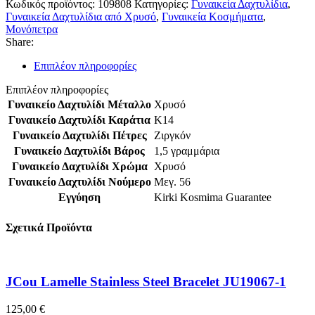
Κωδικός προϊόντος:
109808
Κατηγορίες:
Γυναικεία Δαχτυλίδια
,
Γυναικεία Δαχτυλίδια από Χρυσό
,
Γυναικεία Κοσμήματα
,
Μονόπετρα
Share:
Επιπλέον πληροφορίες
Επιπλέον πληροφορίες
Γυναικείο Δαχτυλίδι Μέταλλο
Χρυσό
Γυναικείο Δαχτυλίδι Καράτια
K14
Γυναικείο Δαχτυλίδι Πέτρες
Ζιργκόν
Γυναικείο Δαχτυλίδι Βάρος
1,5 γραμμάρια
Γυναικείο Δαχτυλίδι Χρώμα
Χρυσό
Γυναικείο Δαχτυλίδι Νούμερο
Μεγ. 56
Εγγύηση
Kirki Kosmima Guarantee
Σχετικά Προϊόντα
JCou Lamelle Stainless Steel Bracelet JU19067-1
125,00
€