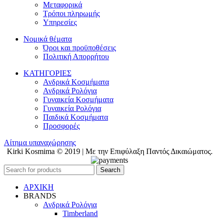
Μεταφορικά
Τρόποι πληρωμής
Υπηρεσίες
Νομικά θέματα
Όροι και προϋποθέσεις
Πολιτική Απορρήτου
ΚΑΤΗΓΟΡΙΕΣ
Ανδρικά Κοσμήματα
Ανδρικά Ρολόγια
Γυναικεία Κοσμήματα
Γυναικεία Ρολόγια
Παιδικά Κοσμήματα
Προσφορές
Αίτημα υπαναχώρησης
Kirki Kosmima © 2019 | Με την Επιφύλαξη Παντός Δικαιώματος.
Search
ΑΡΧΙΚΗ
BRANDS
Ανδρικά Ρολόγια
Timberland