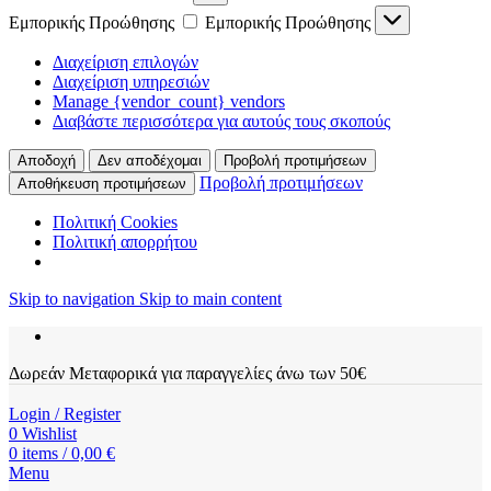
Εμπορικής Προώθησης
Εμπορικής Προώθησης
Διαχείριση επιλογών
Διαχείριση υπηρεσιών
Manage {vendor_count} vendors
Διαβάστε περισσότερα για αυτούς τους σκοπούς
Αποδοχή
Δεν αποδέχομαι
Προβολή προτιμήσεων
Προβολή προτιμήσεων
Αποθήκευση προτιμήσεων
Πολιτική Cookies
Πολιτική απορρήτου
Skip to navigation
Skip to main content
Δωρεάν Μεταφορικά για παραγγελίες άνω των 50€
Login / Register
0
Wishlist
0
items
/
0,00
€
Menu