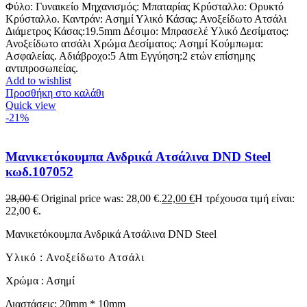
Φύλο: Γυναικείο Μηχανισμός: Μπαταρίας Κρύσταλλο: Ορυκτό
Κρύσταλλο. Καντράν: Ασημί Υλικό Κάσας: Ανοξείδωτο Ατσάλι
Διάμετρος Κάσας:19.5mm Δέσιμο: Μπρασελέ Υλικό Δεσίματος:
Ανοξείδωτο ατσάλι Χρώμα Δεσίματος: Ασημί Κούμπωμα:
Ασφαλείας. Αδιάβροχο:5 Atm Εγγύηση:2 ετών επίσημης
αντιπροσωπείας.
Add to wishlist
Προσθήκη στο καλάθι
Quick view
-21%
Μανικετόκουμπα Ανδρικά Ατσάλινα DND Steel
κωδ.107052
28,00
€
Original price was: 28,00 €.
22,00
€
Η τρέχουσα τιμή είναι:
22,00 €.
Μανικετόκουμπα Ανδρικά Ατσάλινα DND Steel
Υλικό : Ανοξείδωτο Ατσάλι
Χρώμα : Ασημί
Διαστάσεις: 20mm * 10mm