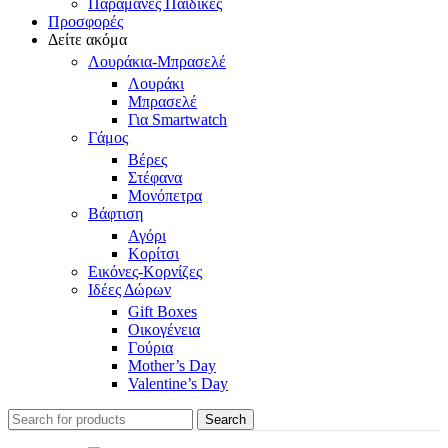
Παραμάνες Παιδικές
Προσφορές
Δείτε ακόμα
Λουράκια-Μπρασελέ
Λουράκι
Μπρασελέ
Για Smartwatch
Γάμος
Βέρες
Στέφανα
Μονόπετρα
Βάφτιση
Αγόρι
Κορίτσι
Εικόνες-Κορνίζες
Ιδέες Δώρων
Gift Boxes
Οικογένεια
Γούρια
Mother’s Day
Valentine’s Day
Search