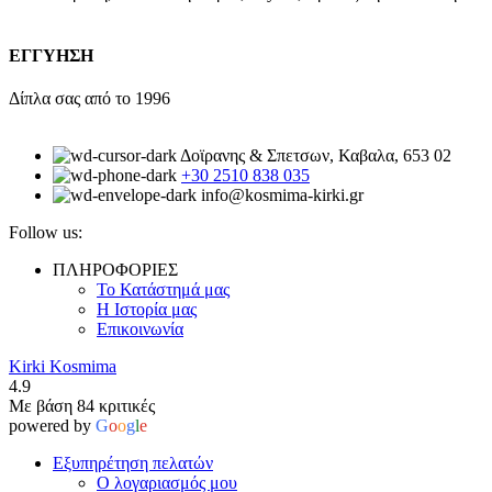
ΕΓΓΥΗΣΗ
Δίπλα σας από το 1996
Δοϊρανης & Σπετσων, Καβαλα, 653 02
+30 2510 838 035
info@kosmima-kirki.gr
Follow us:
ΠΛΗΡΟΦΟΡΙΕΣ
Το Κατάστημά μας
Η Ιστορία μας
Επικοινωνία
Kirki Kosmima
4.9
Με βάση 84 κριτικές
powered by
G
o
o
g
l
e
Εξυπηρέτηση πελατών
Ο λογαριασμός μου