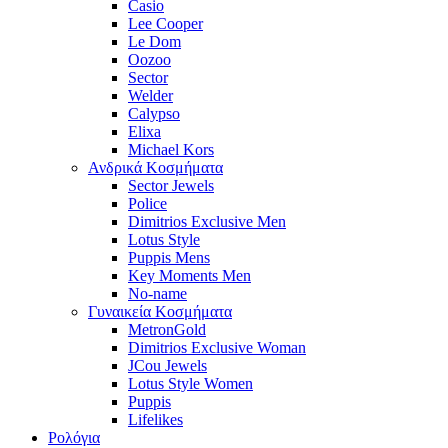
Casio
Lee Cooper
Le Dom
Oozoo
Sector
Welder
Calypso
Elixa
Michael Kors
Ανδρικά Κοσμήματα
Sector Jewels
Police
Dimitrios Exclusive Men
Lotus Style
Puppis Mens
Key Moments Men
No-name
Γυναικεία Κοσμήματα
MetronGold
Dimitrios Exclusive Woman
JCou Jewels
Lotus Style Women
Puppis
Lifelikes
Ρολόγια