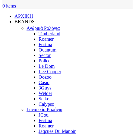
0
items
ΑΡΧΙΚΗ
BRANDS
Ανδρικά Ρολόγια
Timberland
Roamer
Festina
Quantum
Sector
Police
Le Dom
Lee Cooper
Oozoo
Casio
3Guys
Welder
Seiko
Calypso
Γυναικεία Ρολόγια
JCou
Festina
Roamer
Jaqcues Du Manoir