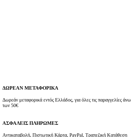
Ζιργκόν Κ9 Βάρος: 1,4 γραμμάρια Νο 58 Εγγύηση Kirki Kosmima
Guarantee
*Το βάρος είναι ενδεικτικό και ενδέχεται να
διαφοροποιηθεί ελαφρώς ανάλογα με το νούμερο ή σε
περίπτωση ειδικής παραγγελίας
**Το δακτυλίδι παραδίδεται
στο νούμερο σας. Η εργασία αλλαγής νούμερου εμπεριέχεται
στην τιμή, αλλά ενδέχεται να επιβραδυνθεί η παράδοση για την
αποπεράτωσή της. Σε περίπτωση που το νούμερο σας είναι
διαφορετικό από του δαχτυλιδιού, επικοινωνήστε μαζί μας για
το σωστό νούμερο.
0395Λ1
Δείτε
εδώ
τον Οδηγό Μέτρησης
Μεγέθους Δαχτυλιδιών
Add to wishlist
Προσθήκη στο καλάθι
Quick view
ΔΩΡΕΑΝ ΜΕΤΑΦΟΡΙΚΑ
Δωρεάν μεταφορικά εντός Ελλάδος, για όλες τις παραγγελίες άνω
των 50€
ΑΣΦΑΛΕΙΣ ΠΛΗΡΩΜΕΣ
Αντικαταβολή, Πιστωτική Κάρτα, PayPal, Τραπεζική Kατάθεση