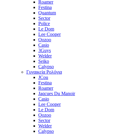
Roamer
Festina
Quantum
Sector
Police
Le Dom
Lee Cooper
Oozoo
Casio
3Guys
Welder
Seiko
Calypso
Γυναικεία Ρολόγια
JCou
Festina
Roamer
Jaqcues Du Manoir
Casio
Lee Cooper
Le Dom
Oozoo
Sector
Welder
Calypso