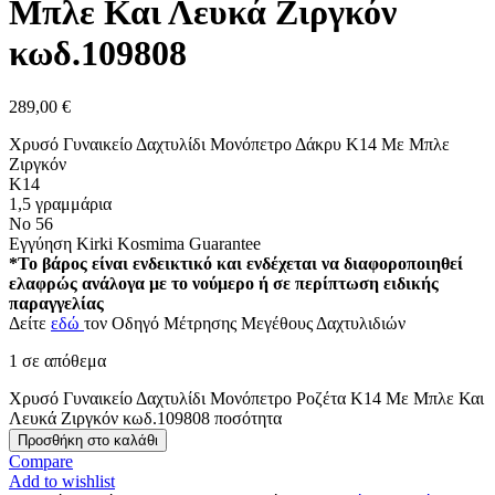
Μπλε Και Λευκά Ζιργκόν
κωδ.109808
289,00
€
Χρυσό Γυναικείο Δαχτυλίδι Μονόπετρο Δάκρυ Κ14 Με Μπλε
Ζιργκόν
Κ14
1,5 γραμμάρια
Νο 56
Εγγύηση Kirki Kosmima Guarantee
*Το βάρος είναι ενδεικτικό και ενδέχεται να διαφοροποιηθεί
ελαφρώς ανάλογα με το νούμερο ή σε περίπτωση ειδικής
παραγγελίας
Δείτε
εδώ
τον Οδηγό Μέτρησης Μεγέθους Δαχτυλιδιών
1 σε απόθεμα
Χρυσό Γυναικείο Δαχτυλίδι Μονόπετρο Ροζέτα Κ14 Με Μπλε Και
Λευκά Ζιργκόν κωδ.109808 ποσότητα
Προσθήκη στο καλάθι
Compare
Add to wishlist