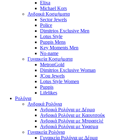
Elixa
Michael Kors
Ανδρικά Κοσμήματα
Sector Jewels
Police
Dimitrios Exclusive Men
Lotus Style
Puppis Mens
Key Moments Men
No-name
Γυναικεία Κοσμήματα
MetronGold
Dimitrios Exclusive Woman
JCou Jewels
Lotus Style Women
Puppis
Lifelikes
Ρολόγια
Ανδρικά Ρολόγια
Ανδρικά Ρολόγια με Δέρμα
Ανδρικά Ρολόγια με Καουτσούκ
Ανδρικά Ρολόγια με Μπρασελέ
Ανδρικά Ρολόγια με Υφασμα
Γυναικεία Ρολόγια
Γυναικεία Ρολόγια με Δέρμα