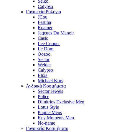
Seiko
Calypso
Γυναικεία Ρολόγια
JCou
Festina
Roamer
Jaqcues Du Manoir
Casio
Lee Cooper
Le Dom
Oozoo
Sector
Welder
Calypso
Elixa
Michael Kors
Ανδρικά Κοσμήματα
Sector Jewels
Police
Dimitrios Exclusive Men
Lotus Style
Puppis Mens
Key Moments Men
No-name
Γυναικεία Κοσμήματα