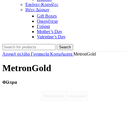
Εικόνες-Κορνίζες
Ιδέες Δώρων
Gift Boxes
Οικογένεια
Γούρια
Mother’s Day
Valentine’s Day
Search
Αρχική σελίδα
Γυναικεία Κοσμήματα
MetronGold
MetronGold
Φίλτρα
Φιλτράρισμα
Διαγραφή