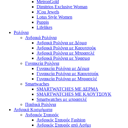
MetronGold
Dimitrios Exclusive Woman
JCou Jewels
Lotus Style Women
Puppis
Lifelikes
Ρολόγια
Ανδρικά Ρολόγια
Ανδρικά Ρολόγια με Δέρμα
Ανδρικά Ρολόγια με Καουτσούκ
Ανδρικά Ρολόγια με Μπρασελέ
Ανδρικά Ρολόγια με Υφασμα
Γυναικεία Ρολόγια
Γυναικεία Ρολόγια με Δέρμα
Γυναικεία Ρολόγια με Καουτσούκ
Γυναικεία Ρολόγια με Μπρασελέ
Smartwaches
SMARTWATCHES ΜΕ ΔΕΡΜΑ
SMARTWATCHES ΜΕ ΚΑΟΥΤΣΟΥΚ
Smartwatches με μπρασελέ
Παιδικά Ρολόγια
Ανδρικά Κοσμήματα
Ανδρικός Σταυρός
Ανδρικός Σταυρός Fashion
Ανδρικός Σταυρός από Ασήμι