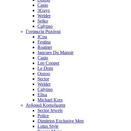
Casio
3Guys
Welder
Seiko
Calypso
Γυναικεία Ρολόγια
JCou
Festina
Roamer
Jaqcues Du Manoir
Casio
Lee Cooper
Le Dom
Oozoo
Sector
Welder
Calypso
Elixa
Michael Kors
Ανδρικά Κοσμήματα
Sector Jewels
Police
Dimitrios Exclusive Men
Lotus Style