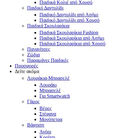
Παιδικά Κολιέ από Χρυσό
Παιδικό Δαχτυλίδι
Παιδικό Δαχτυλίδι από Ασήμι
Παιδικό Δαχτυλίδι από Χρυσό
Παιδικά Σκουλαρίκια
Παιδικά Σκουλαρίκια Fashion
Παιδικά Σκουλαρίκια από Ασήμι
Παιδικά Σκουλαρίκια από Χρυσό
Παναγίτσες
Ζώδια
Παραμάνες Παιδικές
Προσφορές
Δείτε ακόμα
Λουράκια-Μπρασελέ
Λουράκι
Μπρασελέ
Για Smartwatch
Γάμος
Βέρες
Στέφανα
Μονόπετρα
Βάφτιση
Αγόρι
Κορίτσι