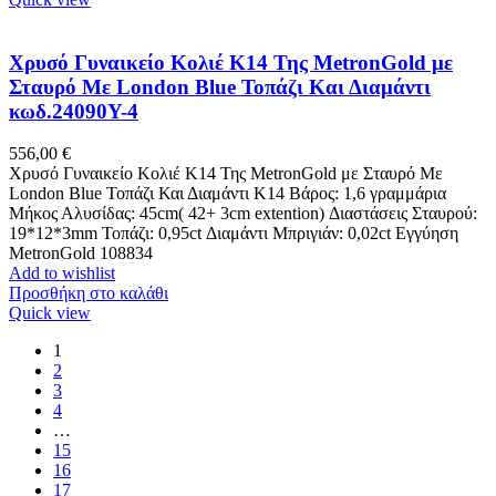
Χρυσό Γυναικείο Κολιέ Κ14 Της MetronGold με
Σταυρό Με London Blue Τοπάζι Και Διαμάντι
κωδ.24090Y-4
556,00
€
Χρυσό Γυναικείο Κολιέ Κ14 Της MetronGold με Σταυρό Με
London Blue Τοπάζι Και Διαμάντι K14 Βάρος: 1,6 γραμμάρια
Μήκος Αλυσίδας: 45cm( 42+ 3cm extention) Διαστάσεις Σταυρού:
19*12*3mm Τοπάζι: 0,95ct Διαμάντι Μπριγιάν: 0,02ct Εγγύηση
MetronGold 108834
Add to wishlist
Προσθήκη στο καλάθι
Quick view
1
2
3
4
…
15
16
17