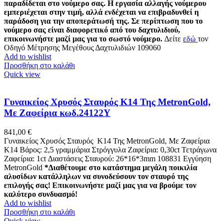
παραδίδεται στο νούμερο σας. Η εργασία αλλαγής νούμερου
εμπεριέχεται στην τιμή, αλλά ενδέχεται να επιβραδυνθεί η
παράδοση για την αποπεράτωσή της. Σε περίπτωση που το
νούμερο σας είναι διαφορετικό από του δαχτυλιδιού,
επικοινωνήστε μαζί μας για το σωστό νούμερο.
Δείτε
εδώ
τον
Οδηγό Μέτρησης Μεγέθους Δαχτυλιδιών 109060
Add to wishlist
Προσθήκη στο καλάθι
Quick view
Γυναικείος Χρυσός Σταυρός Κ14 Της MetronGold,
Με Ζαφείρια κωδ.24122Υ
841,00
€
Γυναικείος Χρυσός Σταυρός Κ14 Της MetronGold, Με Ζαφείρια
K14 Βάρος: 2,5 γραμμάρια Στρόγγυλα Ζαφείρια: 0,30ct Τετράγωνα
Ζαφείρια: 1ct Διαστάσεις Σταυρού: 26*16*3mm 108831 Εγγύηση
MetronGold
*Διαθέτουμε στο κατάστημα μεγάλη ποικιλία
αλυσίδων κατάλληλων να συνοδεύσουν τον σταυρό της
επιλογής σας! Επικοινωνήστε μαζί μας για να βρούμε τον
καλύτερο συνδυασμό!
Add to wishlist
Προσθήκη στο καλάθι
Quick view