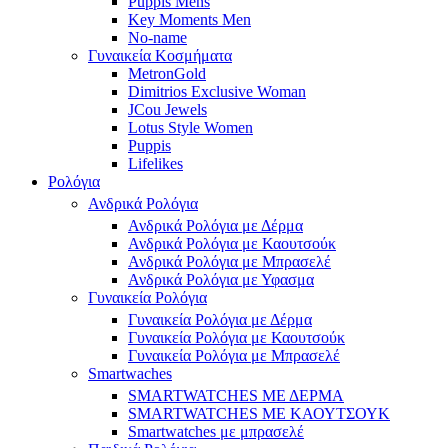
Puppis Mens
Key Moments Men
No-name
Γυναικεία Κοσμήματα
MetronGold
Dimitrios Exclusive Woman
JCou Jewels
Lotus Style Women
Puppis
Lifelikes
Ρολόγια
Ανδρικά Ρολόγια
Ανδρικά Ρολόγια με Δέρμα
Ανδρικά Ρολόγια με Καουτσούκ
Ανδρικά Ρολόγια με Μπρασελέ
Ανδρικά Ρολόγια με Υφασμα
Γυναικεία Ρολόγια
Γυναικεία Ρολόγια με Δέρμα
Γυναικεία Ρολόγια με Καουτσούκ
Γυναικεία Ρολόγια με Μπρασελέ
Smartwaches
SMARTWATCHES ΜΕ ΔΕΡΜΑ
SMARTWATCHES ΜΕ ΚΑΟΥΤΣΟΥΚ
Smartwatches με μπρασελέ