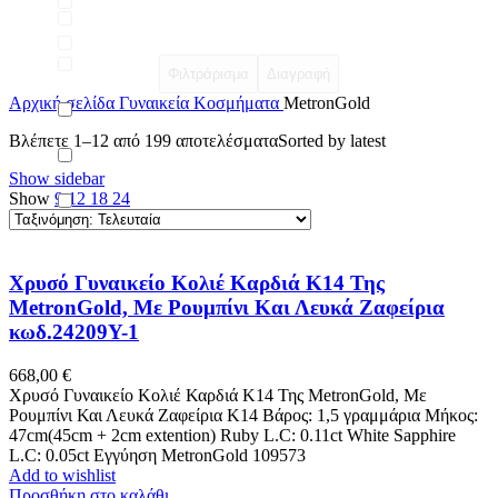
Φιλτράρισμα
Διαγραφή
Αρχική σελίδα
Γυναικεία Κοσμήματα
MetronGold
Βλέπετε 1–12 από 199 αποτελέσματα
Sorted by latest
Show sidebar
Show
9
12
18
24
Χρυσό Γυναικείο Κολιέ Καρδιά Κ14 Της
MetronGold, Με Ρουμπίνι Και Λευκά Ζαφείρια
κωδ.24209Y-1
668,00
€
Χρυσό Γυναικείο Κολιέ Καρδιά Κ14 Της MetronGold, Με
Ρουμπίνι Και Λευκά Ζαφείρια Κ14 Βάρος: 1,5 γραμμάρια Μήκος:
47cm(45cm + 2cm extention) Ruby L.C: 0.11ct White Sapphire
L.C: 0.05ct Εγγύηση MetronGold 109573
Add to wishlist
Προσθήκη στο καλάθι