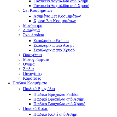
Γυναικεία Δαχτυλίδια από Ασήμι
Γυναικεία Δαχτυλίδια από Χρυσό
Σετ Κοσμημάτων
Ασημένιο Σετ Κοσμημάτων
Χρυσό Σετ Κοσμημάτων
Μονόπετρα
Διαμάντια
Σκουλαρίκια
Σκουλαρίκια Fashion
Σκουλαρίκια από Ασήμι
Σκουλαρίκια από Χρυσό
Οικογένεια
Μονογράμματα
Όνομα
Ζώδια
Παναγίτσες
Καρφίτσες
Παιδικά Κοσμήματα
Παιδικά Βραχιόλια
Παιδικά Βραχιόλια Fashion
Παιδικά Βραχιόλια από Ασήμι
Παιδικά Βραχιόλια από Χρυσό
Παιδικά Κολιέ
Παιδικά Κολιέ από Ασήμι