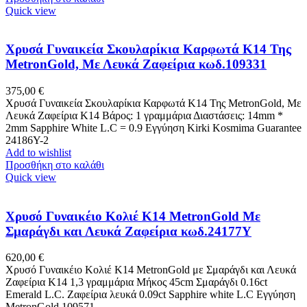
Quick view
Χρυσά Γυναικεία Σκουλαρίκια Καρφωτά Κ14 Της
MetronGold, Με Λευκά Ζαφείρια κωδ.109331
375,00
€
Χρυσά Γυναικεία Σκουλαρίκια Καρφωτά Κ14 Της MetronGold, Με
Λευκά Ζαφείρια Κ14 Βάρος: 1 γραμμάρια Διαστάσεις: 14mm *
2mm Sapphire White L.C = 0.9 Εγγύηση Kirki Kosmima Guarantee
24186Y-2
Add to wishlist
Προσθήκη στο καλάθι
Quick view
Χρυσό Γυναικέιο Κολιέ Κ14 MetronGold Με
Σμαράγδι και Λευκά Ζαφείρια κωδ.24177Y
620,00
€
Χρυσό Γυναικέιο Κολιέ Κ14 MetronGold με Σμαράγδι και Λευκά
Ζαφείρια K14 1,3 γραμμάρια Μήκος 45cm Σμαράγδι 0.16ct
Emerald L.C. Ζαφείρια λευκά 0.09ct Sapphire white L.C Εγγύηση
MetronGold 109571