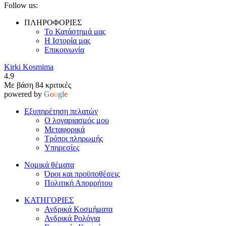
Follow us:
ΠΛΗΡΟΦΟΡΙΕΣ
Το Κατάστημά μας
Η Ιστορία μας
Επικοινωνία
Kirki Kosmima
4.9
Με βάση 84 κριτικές
powered by
G
o
o
g
l
e
Εξυπηρέτηση πελατών
Ο λογαριασμός μου
Μεταφορικά
Τρόποι πληρωμής
Υπηρεσίες
Νομικά θέματα
Όροι και προϋποθέσεις
Πολιτική Απορρήτου
ΚΑΤΗΓΟΡΙΕΣ
Ανδρικά Κοσμήματα
Ανδρικά Ρολόγια