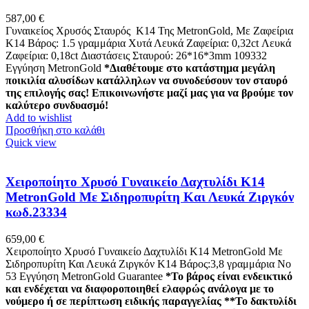
587,00
€
Γυναικείος Χρυσός Σταυρός Κ14 Της MetronGold, Με Ζαφείρια
K14 Βάρος: 1.5 γραμμάρια Χυτά Λευκά Ζαφείρια: 0,32ct Λευκά
Ζαφείρια: 0,18ct Διαστάσεις Σταυρού: 26*16*3mm 109332
Εγγύηση MetronGold
*Διαθέτουμε στο κατάστημα μεγάλη
ποικιλία αλυσίδων κατάλληλων να συνοδεύσουν τον σταυρό
της επιλογής σας! Επικοινωνήστε μαζί μας για να βρούμε τον
καλύτερο συνδυασμό!
Add to wishlist
Προσθήκη στο καλάθι
Quick view
Χειροποίητο Χρυσό Γυναικείο Δαχτυλίδι Κ14
MetronGold Με Σιδηροπυρίτη Και Λευκά Ζιργκόν
κωδ.23334
659,00
€
Χειροποίητο Χρυσό Γυναικείο Δαχτυλίδι Κ14 MetronGold Με
Σιδηροπυρίτη Και Λευκά Ζιργκόν Κ14 Βάρος:3,8 γραμμάρια Νο
53 Εγγύηση MetronGold Guarantee
*Το βάρος είναι ενδεικτικό
και ενδέχεται να διαφοροποιηθεί ελαφρώς ανάλογα με το
νούμερο ή σε περίπτωση ειδικής παραγγελίας
**Το δακτυλίδι