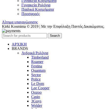
Γυναικεία Κοσμήματα
Γυναικεία Ρολόγια
Παιδικά Κοσμήματα
Προσφορές
Αίτημα υπαναχώρησης
Kirki Kosmima © 2019 | Με την Επιφύλαξη Παντός Δικαιώματος.
Search
ΑΡΧΙΚΗ
BRANDS
Ανδρικά Ρολόγια
Timberland
Roamer
Festina
Quantum
Sector
Police
Le Dom
Lee Cooper
Oozoo
Casio
3Guys
Welder