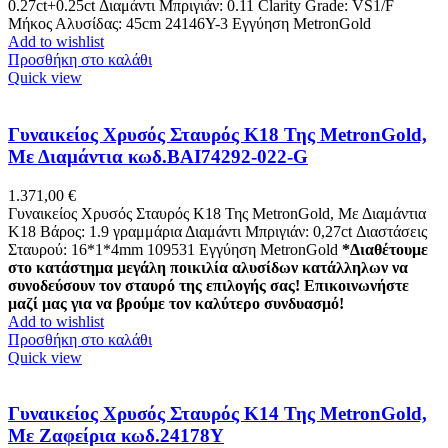
0.27ct+0.25ct Διαμάντι Μπριγιάν: 0.11 Clarity Grade: VS1/F
Μήκος Αλυσίδας: 45cm 24146Y-3 Εγγύηση MetronGold
Add to wishlist
Προσθήκη στο καλάθι
Quick view
Γυναικείος Χρυσός Σταυρός Κ18 Της MetronGold,
Με Διαμάντια κωδ.BAI74292-022-G
1.371,00
€
Γυναικείος Χρυσός Σταυρός Κ18 Της MetronGold, Με Διαμάντια
K18 Βάρος: 1.9 γραμμάρια Διαμάντι Μπριγιάν: 0,27ct Διαστάσεις
Σταυρού: 16*1*4mm 109531 Εγγύηση MetronGold
*Διαθέτουμε
στο κατάστημα μεγάλη ποικιλία αλυσίδων κατάλληλων να
συνοδεύσουν τον σταυρό της επιλογής σας! Επικοινωνήστε
μαζί μας για να βρούμε τον καλύτερο συνδυασμό!
Add to wishlist
Προσθήκη στο καλάθι
Quick view
Γυναικείος Χρυσός Σταυρός Κ14 Της MetronGold,
Με Ζαφείρια κωδ.24178Y