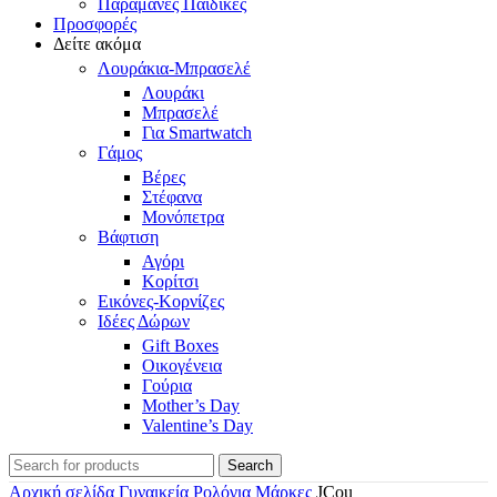
Παραμάνες Παιδικές
Προσφορές
Δείτε ακόμα
Λουράκια-Μπρασελέ
Λουράκι
Μπρασελέ
Για Smartwatch
Γάμος
Βέρες
Στέφανα
Μονόπετρα
Βάφτιση
Αγόρι
Κορίτσι
Εικόνες-Κορνίζες
Ιδέες Δώρων
Gift Boxes
Οικογένεια
Γούρια
Mother’s Day
Valentine’s Day
Search
Αρχική σελίδα
Γυναικεία Ρολόγια Μάρκες
JCou