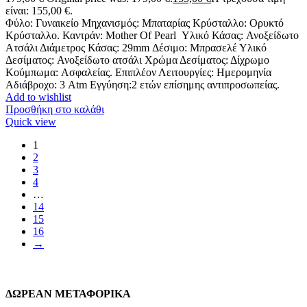
είναι: 155,00 €.
Φύλο: Γυναικείο Μηχανισμός: Μπαταρίας Κρύσταλλο: Ορυκτό
Κρύσταλλο. Καντράν: Mother Of Pearl Υλικό Κάσας: Ανοξείδωτο
Ατσάλι Διάμετρος Κάσας: 29mm Δέσιμο: Μπρασελέ Υλικό
Δεσίματος: Ανοξείδωτο ατσάλι Χρώμα Δεσίματος: Δίχρωμο
Κούμπωμα: Ασφαλείας. Επιπλέον Λειτουργίες: Ημερομηνία
Αδιάβροχο: 3 Atm Εγγύηση:2 ετών επίσημης αντιπροσωπείας.
Add to wishlist
Προσθήκη στο καλάθι
Quick view
1
2
3
4
…
14
15
16
→
ΔΩΡΕΑΝ ΜΕΤΑΦΟΡΙΚΑ