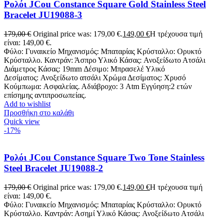
Ρολόι JCou Constance Square Gold Stainless Steel
Bracelet JU19088-3
179,00
€
Original price was: 179,00 €.
149,00
€
Η τρέχουσα τιμή
είναι: 149,00 €.
Φύλο: Γυναικείο Μηχανισμός: Μπαταρίας Κρύσταλλο: Ορυκτό
Κρύσταλλο. Καντράν: Άσπρο Υλικό Κάσας: Ανοξείδωτο Ατσάλι
Διάμετρος Κάσας: 19mm Δέσιμο: Μπρασελέ Υλικό
Δεσίματος: Ανοξείδωτο ατσάλι Χρώμα Δεσίματος: Χρυσό
Κούμπωμα: Ασφαλείας. Αδιάβροχο: 3 Atm Εγγύηση:2 ετών
επίσημης αντιπροσωπείας.
Add to wishlist
Προσθήκη στο καλάθι
Quick view
-17%
Ρολόι JCou Constance Square Two Tone Stainless
Steel Bracelet JU19088-2
179,00
€
Original price was: 179,00 €.
149,00
€
Η τρέχουσα τιμή
είναι: 149,00 €.
Φύλο: Γυναικείο Μηχανισμός: Μπαταρίας Κρύσταλλο: Ορυκτό
Κρύσταλλο. Καντράν: Ασημί Υλικό Κάσας: Ανοξείδωτο Ατσάλι