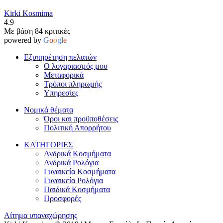
Kirki Kosmima
4.9
Με βάση 84 κριτικές
powered by
G
o
o
g
l
e
Εξυπηρέτηση πελατών
Ο λογαριασμός μου
Μεταφορικά
Τρόποι πληρωμής
Υπηρεσίες
Νομικά θέματα
Όροι και προϋποθέσεις
Πολιτική Απορρήτου
ΚΑΤΗΓΟΡΙΕΣ
Ανδρικά Κοσμήματα
Ανδρικά Ρολόγια
Γυναικεία Κοσμήματα
Γυναικεία Ρολόγια
Παιδικά Κοσμήματα
Προσφορές
Αίτημα υπαναχώρησης