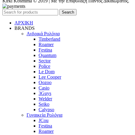
Kirki Kosmima © 2019 | Με την Επιφύλαξη Παντός Δικαιώματος.
Search
ΑΡΧΙΚΗ
BRANDS
Ανδρικά Ρολόγια
Timberland
Roamer
Festina
Quantum
Sector
Police
Le Dom
Lee Cooper
Oozoo
Casio
3Guys
Welder
Seiko
Calypso
Γυναικεία Ρολόγια
JCou
Festina
Roamer