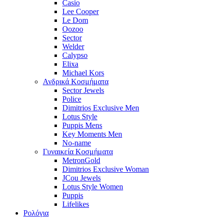
Casio
Lee Cooper
Le Dom
Oozoo
Sector
Welder
Calypso
Elixa
Michael Kors
Ανδρικά Κοσμήματα
Sector Jewels
Police
Dimitrios Exclusive Men
Lotus Style
Puppis Mens
Key Moments Men
No-name
Γυναικεία Κοσμήματα
MetronGold
Dimitrios Exclusive Woman
JCou Jewels
Lotus Style Women
Puppis
Lifelikes
Ρολόγια