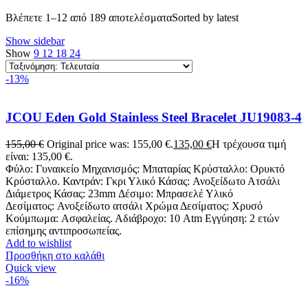
Βλέπετε 1–12 από 189 αποτελέσματα
Sorted by latest
Show sidebar
Show
9
12
18
24
-13%
JCOU Eden Gold Stainless Steel Bracelet JU19083-4
155,00
€
Original price was: 155,00 €.
135,00
€
Η τρέχουσα τιμή
είναι: 135,00 €.
Φύλο: Γυναικείο Μηχανισμός: Μπαταρίας Κρύσταλλο: Ορυκτό
Κρύσταλλο. Καντράν: Γκρι Υλικό Κάσας: Ανοξείδωτο Ατσάλι
Διάμετρος Κάσας: 23mm Δέσιμο: Μπρασελέ Υλικό
Δεσίματος: Ανοξείδωτο ατσάλι Χρώμα Δεσίματος: Χρυσό
Κούμπωμα: Ασφαλείας. Αδιάβροχο: 10 Atm Εγγύηση: 2 ετών
επίσημης αντιπροσωπείας.
Add to wishlist
Προσθήκη στο καλάθι
Quick view
-16%