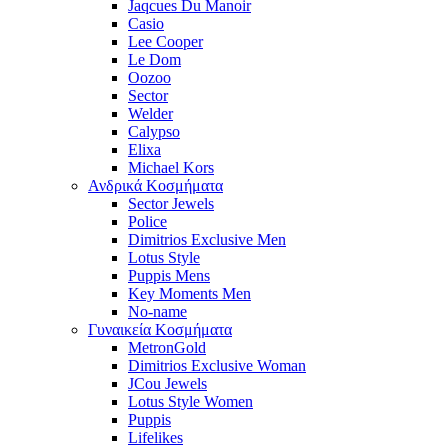
Jaqcues Du Manoir
Casio
Lee Cooper
Le Dom
Oozoo
Sector
Welder
Calypso
Elixa
Michael Kors
Ανδρικά Κοσμήματα
Sector Jewels
Police
Dimitrios Exclusive Men
Lotus Style
Puppis Mens
Key Moments Men
No-name
Γυναικεία Κοσμήματα
MetronGold
Dimitrios Exclusive Woman
JCou Jewels
Lotus Style Women
Puppis
Lifelikes