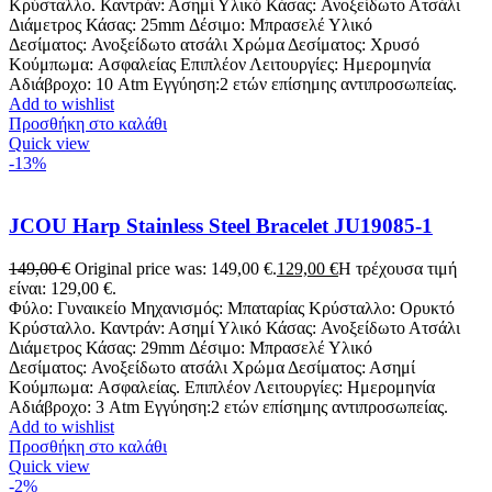
Κρύσταλλο. Καντράν: Ασημί Υλικό Κάσας: Ανοξείδωτο Ατσάλι
Διάμετρος Κάσας: 25mm Δέσιμο: Μπρασελέ Υλικό
Δεσίματος: Ανοξείδωτο ατσάλι Χρώμα Δεσίματος: Χρυσό
Κούμπωμα: Ασφαλείας Επιπλέον Λειτουργίες: Ημερομηνία
Αδιάβροχο: 10 Atm Εγγύηση:2 ετών επίσημης αντιπροσωπείας.
Add to wishlist
Προσθήκη στο καλάθι
Quick view
-13%
JCOU Harp Stainless Steel Bracelet JU19085-1
149,00
€
Original price was: 149,00 €.
129,00
€
Η τρέχουσα τιμή
είναι: 129,00 €.
Φύλο: Γυναικείο Μηχανισμός: Μπαταρίας Κρύσταλλο: Ορυκτό
Κρύσταλλο. Καντράν: Ασημί Υλικό Κάσας: Ανοξείδωτο Ατσάλι
Διάμετρος Κάσας: 29mm Δέσιμο: Μπρασελέ Υλικό
Δεσίματος: Ανοξείδωτο ατσάλι Χρώμα Δεσίματος: Ασημί
Κούμπωμα: Ασφαλείας. Επιπλέον Λειτουργίες: Ημερομηνία
Αδιάβροχο: 3 Atm Εγγύηση:2 ετών επίσημης αντιπροσωπείας.
Add to wishlist
Προσθήκη στο καλάθι
Quick view
-2%