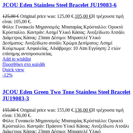
JCOU Eden Stainless Steel Bracelet JU19083-6
125,00
€
Original price was: 125,00 €.
105,00
€
Η τρέχουσα τιμή
είναι: 105,00 €.
Φύλο: Γυναικείο Μηχανισμός: Μπαταρίας Κρύσταλλο: Ορυκτό
Κρύσταλλο. Καντράν: Ασημί Υλικό Κάσας: Ανοξείδωτο Ατσάλι
Διάμετρος Κάσας: 23mm Δέσιμο: Μπρασελέ Υλικό
Δεσίματος: Ανοξείδωτο ατσάλι Χρώμα Δεσίματος: Ασημί
Κούμπωμα: Ασφαλείας. Αδιάβροχο: 10 Atm Εγγύηση: 2 ετών
επίσημης αντιπροσωπείας.
Add to wishlist
Προσθήκη στο καλάθι
Quick view
-12%
JCOU Eden Green Two Tone Stainless Steel Bracelet
JU19083-3
155,00
€
Original price was: 155,00 €.
136,00
€
Η τρέχουσα τιμή
είναι: 136,00 €.
Φύλο: Γυναικείο Μηχανισμός: Μπαταρίας Κρύσταλλο: Ορυκτό
Κρύσταλλο. Καντράν: Πράσινο Υλικό Κάσας: Ανοξείδωτο Ατσάλι
Διάμετρος Κάσας: 23mm Δέσιμο: Μπρασελέ Υλικό