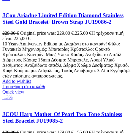
JCou Ariadne Limited Edition Diamond Stainless
Steel Gold Bracelet+Brown Strap JU19086-2
229,00
€
Original price was: 229,00 €.
225,00
€
Η τρέχουσα τιμή
είναι: 225,00 €.
10 Years Anniversary Edition με Διαμάντι στο καντράν! Φύλο:
Γυναικείο Μηχανισμός: Μπαταρίας Κρύσταλλο: Ορυκτό
Κρύσταλλο. Καντράν: Μπεζ Υλικό Κάσας: Ανοξείδωτο Ατσάλι
Διάμετρος Κάσας: 15mm Δέσιμο: Μπρασελέ, Λουρί Υλικό
Δεσίματος: Ανοξείδωτο ατσάλι, Δέρμα Χρώμα Δεσίματος: Χρυσό,
Καφέ Κούμπωμα: Ασφαλείας, Τοκάς Αδιάβροχο: 3 Atm Εγγύηση:2
ετών επίσημης αντιπροσωπείας.
Add to wishlist
Προσθήκη στο καλάθι
Quick view
-13%
JCOU Harp Mother Of Pearl Two Tone Stainless
Steel Bracelet JU19085-2
179,00
€
Original price was: 179,00 €.
155,00
€
Η τρέχουσα τιμή