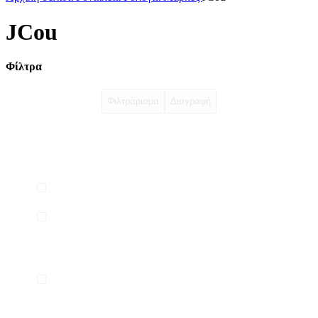
JCou
Φίλτρα
Φιλτράρισμα
Διαγραφή