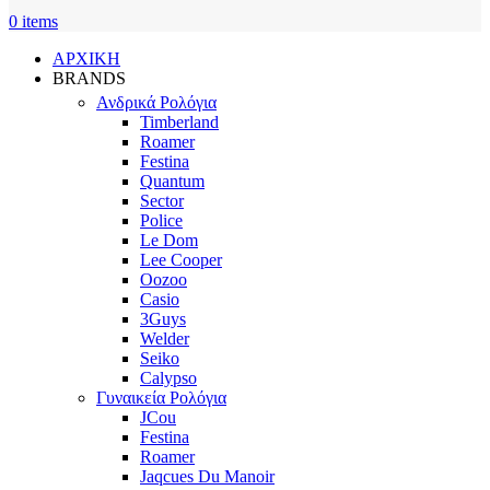
0
items
ΑΡΧΙΚΗ
BRANDS
Ανδρικά Ρολόγια
Timberland
Roamer
Festina
Quantum
Sector
Police
Le Dom
Lee Cooper
Oozoo
Casio
3Guys
Welder
Seiko
Calypso
Γυναικεία Ρολόγια
JCou
Festina
Roamer
Jaqcues Du Manoir