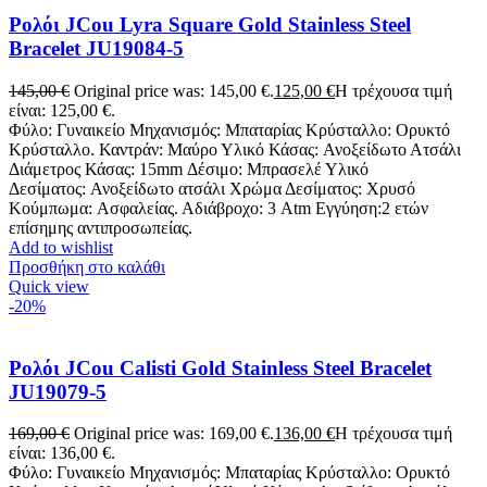
Ρολόι JCou Lyra Square Gold Stainless Steel
Bracelet JU19084-5
145,00
€
Original price was: 145,00 €.
125,00
€
Η τρέχουσα τιμή
είναι: 125,00 €.
Φύλο: Γυναικείο Μηχανισμός: Μπαταρίας Κρύσταλλο: Ορυκτό
Κρύσταλλο. Καντράν: Μαύρο Υλικό Κάσας: Ανοξείδωτο Ατσάλι
Διάμετρος Κάσας: 15mm Δέσιμο: Μπρασελέ Υλικό
Δεσίματος: Ανοξείδωτο ατσάλι Χρώμα Δεσίματος: Χρυσό
Κούμπωμα: Ασφαλείας. Αδιάβροχο: 3 Atm Εγγύηση:2 ετών
επίσημης αντιπροσωπείας.
Add to wishlist
Προσθήκη στο καλάθι
Quick view
-20%
Ρολόι JCou Calisti Gold Stainless Steel Bracelet
JU19079-5
169,00
€
Original price was: 169,00 €.
136,00
€
Η τρέχουσα τιμή
είναι: 136,00 €.
Φύλο: Γυναικείο Μηχανισμός: Μπαταρίας Κρύσταλλο: Ορυκτό