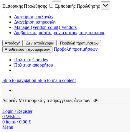
Εμπορικής Προώθησης
Εμπορικής Προώθησης
Διαχείριση επιλογών
Διαχείριση υπηρεσιών
Manage {vendor_count} vendors
Διαβάστε περισσότερα για αυτούς τους σκοπούς
Αποδοχή
Δεν αποδέχομαι
Προβολή προτιμήσεων
Προβολή προτιμήσεων
Αποθήκευση προτιμήσεων
Πολιτική Cookies
Πολιτική απορρήτου
Skip to navigation
Skip to main content
Δωρεάν Μεταφορικά για παραγγελίες άνω των 50€
Login / Register
0
Wishlist
0
items
/
0,00
€
Menu