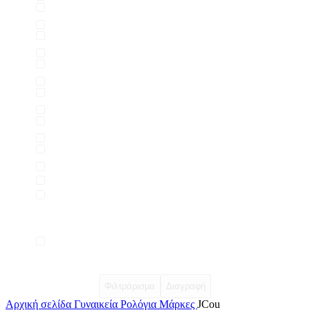
Φιλτράρισμα
Διαγραφή
Αρχική σελίδα
Γυναικεία Ρολόγια Μάρκες
JCou