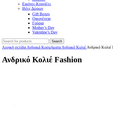
Εικόνες-Κορνίζες
Ιδέες Δώρων
Gift Boxes
Οικογένεια
Γούρια
Mother’s Day
Valentine’s Day
Search
Αρχική σελίδα
Ανδρικά Κοσμήματα
Ανδρικό Κολιέ
Ανδρικό Κολιέ 
Ανδρικό Κολιέ Fashion