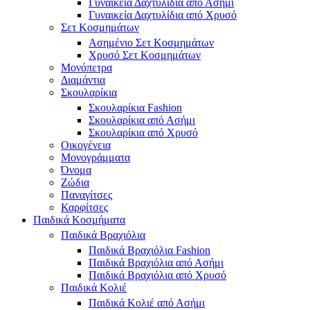
Γυναικεία Δαχτυλίδια από Ασήμι
Γυναικεία Δαχτυλίδια από Χρυσό
Σετ Κοσμημάτων
Ασημένιο Σετ Κοσμημάτων
Χρυσό Σετ Κοσμημάτων
Μονόπετρα
Διαμάντια
Σκουλαρίκια
Σκουλαρίκια Fashion
Σκουλαρίκια από Ασήμι
Σκουλαρίκια από Χρυσό
Οικογένεια
Μονογράμματα
Όνομα
Ζώδια
Παναγίτσες
Καρφίτσες
Παιδικά Κοσμήματα
Παιδικά Βραχιόλια
Παιδικά Βραχιόλια Fashion
Παιδικά Βραχιόλια από Ασήμι
Παιδικά Βραχιόλια από Χρυσό
Παιδικά Κολιέ
Παιδικά Κολιέ από Ασήμι