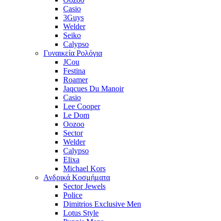
Casio
3Guys
Welder
Seiko
Calypso
Γυναικεία Ρολόγια
JCou
Festina
Roamer
Jaqcues Du Manoir
Casio
Lee Cooper
Le Dom
Oozoo
Sector
Welder
Calypso
Elixa
Michael Kors
Ανδρικά Κοσμήματα
Sector Jewels
Police
Dimitrios Exclusive Men
Lotus Style