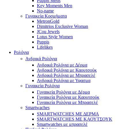
Puppis Mens
Key Moments Men
No-name
Γυναικεία Κοσμήματα
MetronGold
Dimitrios Exclusive Woman
JCou Jewels
Lotus Style Women
Puppis
Lifelikes
Ρολόγια
Ανδρικά Ρολόγια
Ανδρικά Ρολόγια με Δέρμα
Ανδρικά Ρολόγια με Καουτσούκ
Ανδρικά Ρολόγια με Μπρασελέ
Ανδρικά Ρολόγια με Υφασμα
Γυναικεία Ρολόγια
Γυναικεία Ρολόγια με Δέρμα
Γυναικεία Ρολόγια με Καουτσούκ
Γυναικεία Ρολόγια με Μπρασελέ
Smartwaches
SMARTWATCHES ΜΕ ΔΕΡΜΑ
SMARTWATCHES ΜΕ ΚΑΟΥΤΣΟΥΚ
Smartwatches με μπρασελέ