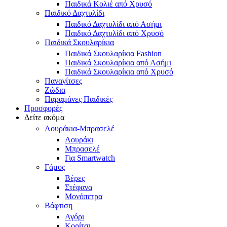
Παιδικά Κολιέ από Χρυσό
Παιδικό Δαχτυλίδι
Παιδικό Δαχτυλίδι από Ασήμι
Παιδικό Δαχτυλίδι από Χρυσό
Παιδικά Σκουλαρίκια
Παιδικά Σκουλαρίκια Fashion
Παιδικά Σκουλαρίκια από Ασήμι
Παιδικά Σκουλαρίκια από Χρυσό
Παναγίτσες
Ζώδια
Παραμάνες Παιδικές
Προσφορές
Δείτε ακόμα
Λουράκια-Μπρασελέ
Λουράκι
Μπρασελέ
Για Smartwatch
Γάμος
Βέρες
Στέφανα
Μονόπετρα
Βάφτιση
Αγόρι
Κορίτσι