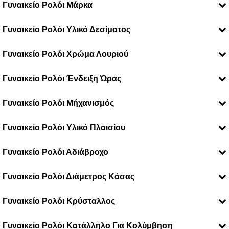
Γυναικείο Ρολόι Μάρκα
Εξαντλημένο
Festina
Γυναικείο Ρολόι Υλικό Δεσίματος
Δερμάτινο
Γυναικείο Ρολόι Χρώμα Λουριού
Μπρασελέ
Ασημί
Γυναικείο Ρολόι Ένδειξη Ώρας
Δίχρωμο
Μαύρο
Αναλογική
Ρόζ
Γυναικείο Ρολόι Μήχανισμός
Ρόζ Χρυσό
Solar Energy
Χρυσό
Γυναικείο Ρολόι Υλικό Πλαισίου
Αυτόματος
Μπαταρίας
Ανοξείδωτο Ατσάλι
Γυναικείο Ρολόι Αδιάβροχο
10 atm
Γυναικείο Ρολόι Διάμετρος Κάσας
3 atm
5 atm
18mm
Γυναικείο Ρολόι Κρύσταλλος
20mm
26mm
Ζαφείρι κρύσταλλο
27mm
Γυναικείο Ρολόι Κατάλληλο Για Κολύμβηση
Ορυκτό ειδικής σκλήρυνσης