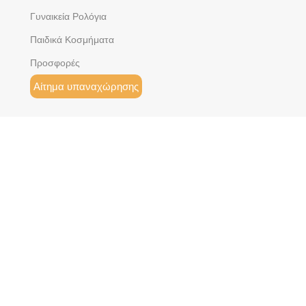
Γυναικεία Ρολόγια
Παιδικά Κοσμήματα
Προσφορές
Αίτημα υπαναχώρησης
Kirki Kosmima © 2019 | Με την Επιφύλαξη Παντός
Δικαιώματος.
Διαχείριση συγκατάθεσης
Filters
Wishlist
Cart
My account