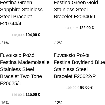
Festina Green
Festina Green Gold
Sapphire Stainless
Stainless Steel
Steel Bracelet
Bracelet F20640/9
F20744/4
122,00
€
139,00
€
104,00
€
118,00
€
-21%
-12%
Γυναικείο Ρολόι
Γυναικείο Ρολόι
Festina Mademoiselle
Festina Boyfriend Blue
Stainless Steel
Stainless Steel
Bracelet Two Tone
Bracelet F20622/P
F20625/1
96,00
€
109,00
€
115,00
€
146,00
€
-16%
-12%