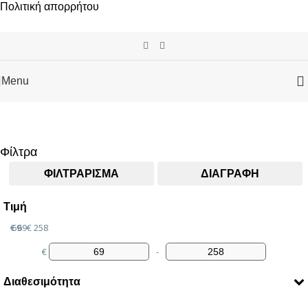
Πολιτική απορρήτου
Menu
Αρχική σελίδα
Γυναικεία Ρολόγια Μάρκες
Festina
Festina
Φίλτρα
ΦΙΛΤΡΆΡΙΣΜΑ
ΔΙΑΓΡΑΦΉ
Τιμή
€ 69
69
€ 258
€
-
Minimum Price
Maximum Price
Διαθεσιμότητα
Διαθέσιμο