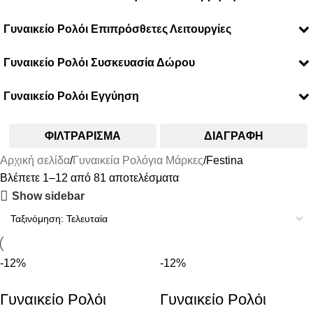
28mm
Ακατάλληλο για Κολύμβηση
29mm
Γυναικείο Ρολόι Επιπρόσθετες Λειτουργίες
Κατάλληλο για Κολύμβηση
30mm
Chronograph
31mm
Γυναικείο Ρολόι Συσκευασία Δώρου
Date
32,5mm
Day
32mm
Ναι
Multifunction
33mm
Γυναικείο Ρολόι Εγγύηση
34mm
2 χρόνια επίσημης αντιπροσωπείας
35mm
ΦΙΛΤΡΆΡΙΣΜΑ
ΔΙΑΓΡΑΦΉ
36mm
37mm
Αρχική σελίδα
Γυναικεία Ρολόγια Μάρκες
Festina
38mm
Βλέπετε 1–12 από 81 αποτελέσματα
39mm
Show sidebar
-12%
-12%
Γυναικείο Ρολόι
Γυναικείο Ρολόι