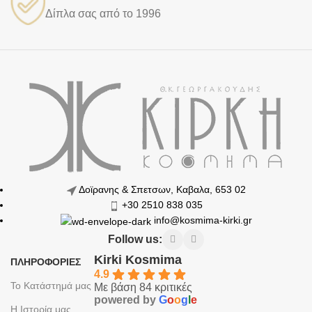
Δίπλα σας από το 1996
Δοϊρανης & Σπετσων, Καβαλα, 653 02
+30 2510 838 035
info@kosmima-kirki.gr
Follow us:
Kirki Kosmima
ΠΛΗΡΟΦΟΡΙΕΣ
4.9
Το Κατάστημά μας
Με βάση 84 κριτικές
powered by
G
o
o
g
l
e
Η Ιστορία μας