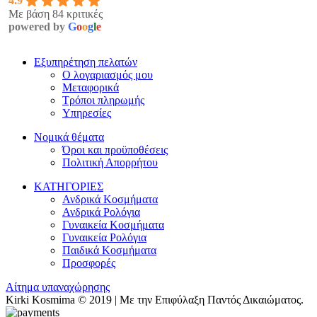
4.9
Με βάση 84 κριτικές
powered by
G
o
o
g
l
e
Εξυπηρέτηση πελατών
Ο λογαριασμός μου
Μεταφορικά
Τρόποι πληρωμής
Υπηρεσίες
Νομικά θέματα
Όροι και προϋποθέσεις
Πολιτική Απορρήτου
ΚΑΤΗΓΟΡΙΕΣ
Ανδρικά Κοσμήματα
Ανδρικά Ρολόγια
Γυναικεία Κοσμήματα
Γυναικεία Ρολόγια
Παιδικά Κοσμήματα
Προσφορές
Αίτημα υπαναχώρησης
Kirki Kosmima © 2019 | Με την Επιφύλαξη Παντός Δικαιώματος.