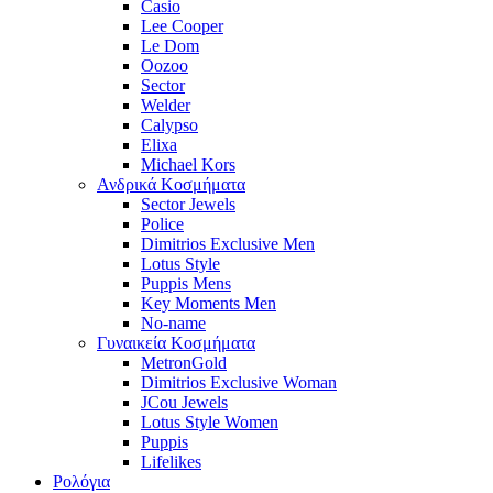
Casio
Lee Cooper
Le Dom
Oozoo
Sector
Welder
Calypso
Elixa
Michael Kors
Ανδρικά Κοσμήματα
Sector Jewels
Police
Dimitrios Exclusive Men
Lotus Style
Puppis Mens
Key Moments Men
No-name
Γυναικεία Κοσμήματα
MetronGold
Dimitrios Exclusive Woman
JCou Jewels
Lotus Style Women
Puppis
Lifelikes
Ρολόγια