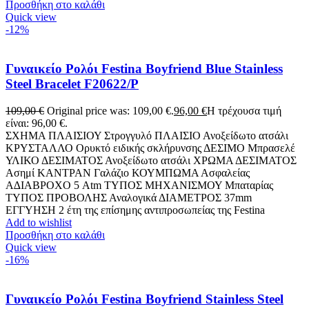
Προσθήκη στο καλάθι
Quick view
-12%
Γυναικείο Ρολόι Festina Boyfriend Blue Stainless
Steel Bracelet F20622/P
109,00
€
Original price was: 109,00 €.
96,00
€
Η τρέχουσα τιμή
είναι: 96,00 €.
ΣΧΗΜΑ ΠΛΑΙΣΙΟΥ Στρογγυλό ΠΛΑΙΣΙΟ Ανοξείδωτο ατσάλι
ΚΡΥΣΤΑΛΛΟ Ορυκτό ειδικής σκλήρυνσης ΔΕΣΙΜΟ Μπρασελέ
ΥΛΙΚΟ ΔΕΣΙΜΑΤΟΣ Ανοξείδωτο ατσάλι ΧΡΩΜΑ ΔΕΣΙΜΑΤΟΣ
Ασημί ΚΑΝΤΡΑΝ Γαλάζιο ΚΟΥΜΠΩΜΑ Ασφαλείας
Α∆ΙΑΒΡΟΧΟ 5 Atm ΤΥΠΟΣ ΜΗΧΑΝΙΣΜΟΥ Μπαταρίας
ΤΥΠΟΣ ΠΡΟΒΟΛΗΣ Αναλογικά ΔΙΑΜΕΤΡΟΣ 37mm
EΓΓΥΗΣΗ 2 έτη της επίσημης αντιπροσωπείας της Festina
Add to wishlist
Προσθήκη στο καλάθι
Quick view
-16%
Γυναικείο Ρολόι Festina Boyfriend Stainless Steel