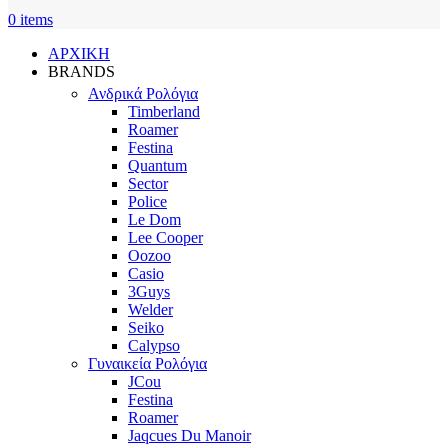
0
items
ΑΡΧΙΚΗ
BRANDS
Ανδρικά Ρολόγια
Timberland
Roamer
Festina
Quantum
Sector
Police
Le Dom
Lee Cooper
Oozoo
Casio
3Guys
Welder
Seiko
Calypso
Γυναικεία Ρολόγια
JCou
Festina
Roamer
Jaqcues Du Manoir