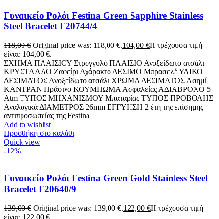
Γυναικείο Ρολόι Festina Green Sapphire Stainless
Steel Bracelet F20744/4
118,00
€
Original price was: 118,00 €.
104,00
€
Η τρέχουσα τιμή
είναι: 104,00 €.
ΣΧΗΜΑ ΠΛΑΙΣΙΟΥ Στρογγυλό ΠΛΑΙΣΙΟ Ανοξείδωτο ατσάλι
ΚΡΥΣΤΑΛΛΟ Ζαφείρι Αχάρακτο ΔΕΣΙΜΟ Μπρασελέ ΥΛΙΚΟ
ΔΕΣΙΜΑΤΟΣ Ανοξείδωτο ατσάλι ΧΡΩΜΑ ΔΕΣΙΜΑΤΟΣ Ασημί
ΚΑΝΤΡΑΝ Πράσινο ΚΟΥΜΠΩΜΑ Ασφαλείας Α∆ΙΑΒΡΟΧΟ 5
Atm ΤΥΠΟΣ ΜΗΧΑΝΙΣΜΟΥ Μπαταρίας ΤΥΠΟΣ ΠΡΟΒΟΛΗΣ
Αναλογικά ΔΙΑΜΕΤΡΟΣ 26mm EΓΓΥΗΣΗ 2 έτη της επίσημης
αντιπροσωπείας της Festina
Add to wishlist
Προσθήκη στο καλάθι
Quick view
-12%
Γυναικείο Ρολόι Festina Green Gold Stainless Steel
Bracelet F20640/9
139,00
€
Original price was: 139,00 €.
122,00
€
Η τρέχουσα τιμή
είναι: 122,00 €.