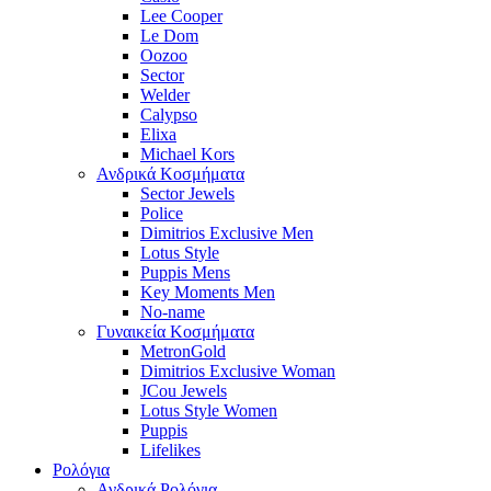
Lee Cooper
Le Dom
Oozoo
Sector
Welder
Calypso
Elixa
Michael Kors
Ανδρικά Κοσμήματα
Sector Jewels
Police
Dimitrios Exclusive Men
Lotus Style
Puppis Mens
Key Moments Men
No-name
Γυναικεία Κοσμήματα
MetronGold
Dimitrios Exclusive Woman
JCou Jewels
Lotus Style Women
Puppis
Lifelikes
Ρολόγια
Ανδρικά Ρολόγια