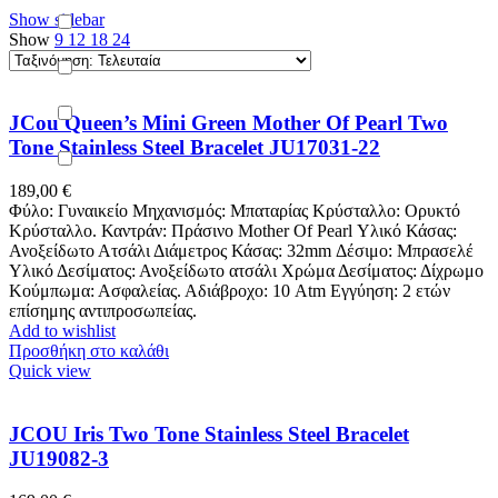
Show sidebar
Show
9
12
18
24
JCou Queen’s Mini Green Mother Of Pearl Two
Tone Stainless Steel Bracelet JU17031-22
189,00
€
Φύλο: Γυναικείο Μηχανισμός: Μπαταρίας Κρύσταλλο: Ορυκτό
Κρύσταλλο. Καντράν: Πράσινο Mother Of Pearl Υλικό Κάσας:
Ανοξείδωτο Ατσάλι Διάμετρος Κάσας: 32mm Δέσιμο: Μπρασελέ
Υλικό Δεσίματος: Ανοξείδωτο ατσάλι Χρώμα Δεσίματος: Δίχρωμο
Κούμπωμα: Ασφαλείας. Αδιάβροχο: 10 Atm Εγγύηση: 2 ετών
επίσημης αντιπροσωπείας.
Add to wishlist
Προσθήκη στο καλάθι
Quick view
JCOU Iris Two Tone Stainless Steel Bracelet
JU19082-3