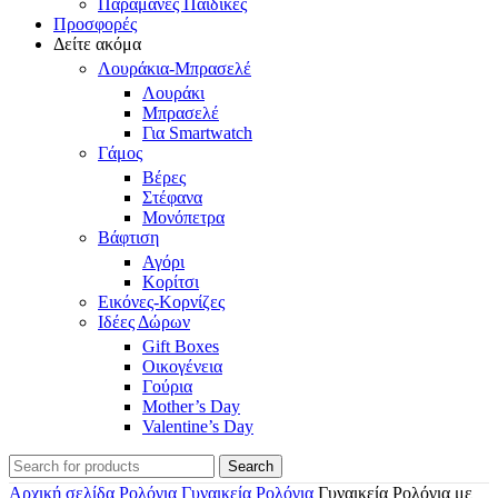
Παραμάνες Παιδικές
Προσφορές
Δείτε ακόμα
Λουράκια-Μπρασελέ
Λουράκι
Μπρασελέ
Για Smartwatch
Γάμος
Βέρες
Στέφανα
Μονόπετρα
Βάφτιση
Αγόρι
Κορίτσι
Εικόνες-Κορνίζες
Ιδέες Δώρων
Gift Boxes
Οικογένεια
Γούρια
Mother’s Day
Valentine’s Day
Search
Αρχική σελίδα
Ρολόγια
Γυναικεία Ρολόγια
Γυναικεία Ρολόγια με