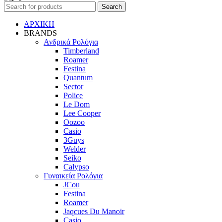
Search
ΑΡΧΙΚΗ
BRANDS
Ανδρικά Ρολόγια
Timberland
Roamer
Festina
Quantum
Sector
Police
Le Dom
Lee Cooper
Oozoo
Casio
3Guys
Welder
Seiko
Calypso
Γυναικεία Ρολόγια
JCou
Festina
Roamer
Jaqcues Du Manoir
Casio