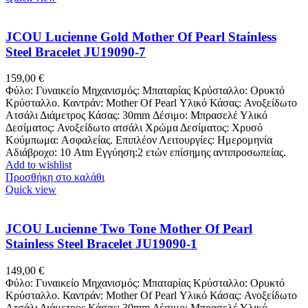
JCOU Lucienne Gold Mother Of Pearl Stainless
Steel Bracelet JU19090-7
159,00
€
Φύλο: Γυναικείο Μηχανισμός: Μπαταρίας Κρύσταλλο: Ορυκτό
Κρύσταλλο. Καντράν: Mother Of Pearl Υλικό Κάσας: Ανοξείδωτο
Ατσάλι Διάμετρος Κάσας: 30mm Δέσιμο: Μπρασελέ Υλικό
Δεσίματος: Ανοξείδωτο ατσάλι Χρώμα Δεσίματος: Χρυσό
Κούμπωμα: Ασφαλείας. Επιπλέον Λειτουργίες: Ημερομηνία
Αδιάβροχο: 10 Atm Εγγύηση:2 ετών επίσημης αντιπροσωπείας.
Add to wishlist
Προσθήκη στο καλάθι
Quick view
JCOU Lucienne Two Tone Mother Of Pearl
Stainless Steel Bracelet JU19090-1
149,00
€
Φύλο: Γυναικείο Μηχανισμός: Μπαταρίας Κρύσταλλο: Ορυκτό
Κρύσταλλο. Καντράν: Mother Of Pearl Υλικό Κάσας: Ανοξείδωτο
Ατσάλι Διάμετρος Κάσας: 30mm Δέσιμο: Μπρασελέ Υλικό