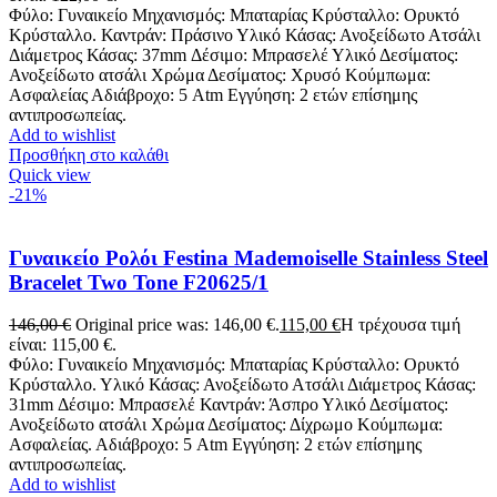
Φύλο: Γυναικείο Μηχανισμός: Μπαταρίας Κρύσταλλο: Ορυκτό
Κρύσταλλο. Καντράν: Πράσινο Υλικό Κάσας: Ανοξείδωτο Ατσάλι
Διάμετρος Κάσας: 37mm Δέσιμο: Μπρασελέ Υλικό Δεσίματος:
Ανοξείδωτο ατσάλι Χρώμα Δεσίματος: Χρυσό Κούμπωμα:
Ασφαλείας Αδιάβροχο: 5 Atm Εγγύηση: 2 ετών επίσημης
αντιπροσωπείας.
Add to wishlist
Προσθήκη στο καλάθι
Quick view
-21%
Γυναικείο Ρολόι Festina Mademoiselle Stainless Steel
Bracelet Two Tone F20625/1
146,00
€
Original price was: 146,00 €.
115,00
€
Η τρέχουσα τιμή
είναι: 115,00 €.
Φύλο: Γυναικείο Μηχανισμός: Μπαταρίας Κρύσταλλο: Ορυκτό
Κρύσταλλο. Υλικό Κάσας: Ανοξείδωτο Ατσάλι Διάμετρος Κάσας:
31mm Δέσιμο: Μπρασελέ Καντράν: Άσπρο Υλικό Δεσίματος:
Ανοξείδωτο ατσάλι Χρώμα Δεσίματος: Δίχρωμο Κούμπωμα:
Ασφαλείας. Αδιάβροχο: 5 Atm Εγγύηση: 2 ετών επίσημης
αντιπροσωπείας.
Add to wishlist