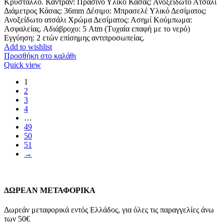
Κρύσταλλο. Καντράν: Πράσινο Υλικό Κάσας: Ανοξείδωτο Ατσάλι
Διάμετρος Κάσας: 36mm Δέσιμο: Μπρασελέ Υλικό Δεσίματος:
Ανοξείδωτο ατσάλι Χρώμα Δεσίματος: Ασημί Κούμπωμα:
Ασφαλείας. Αδιάβροχο: 5 Atm (Τυχαία επαφή με το νερό)
Εγγύηση: 2 ετών επίσημης αντιπροσωπείας.
Add to wishlist
Προσθήκη στο καλάθι
Quick view
1
2
3
4
…
49
50
51
→
ΔΩΡΕΑΝ ΜΕΤΑΦΟΡΙΚΑ
Δωρεάν μεταφορικά εντός Ελλάδος, για όλες τις παραγγελίες άνω
των 50€