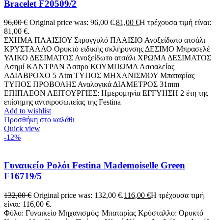
Bracelet F20509/2
96,00
€
Original price was: 96,00 €.
81,00
€
Η τρέχουσα τιμή είναι:
81,00 €.
ΣΧΗΜΑ ΠΛΑΙΣΙΟΥ Στρογγυλό ΠΛΑΙΣΙΟ Ανοξείδωτο ατσάλι
ΚΡΥΣΤΑΛΛΟ Ορυκτό ειδικής σκλήρυνσης ΔΕΣΙΜΟ Μπρασελέ
ΥΛΙΚΟ ΔΕΣΙΜΑΤΟΣ Ανοξείδωτο ατσάλι ΧΡΩΜΑ ΔΕΣΙΜΑΤΟΣ
Ασημί ΚΑΝΤΡΑΝ Άσπρο ΚΟΥΜΠΩΜΑ Ασφαλείας
Α∆ΙΑΒΡΟΧΟ 5 Atm ΤΥΠΟΣ ΜΗΧΑΝΙΣΜΟΥ Μπαταρίας
ΤΥΠΟΣ ΠΡΟΒΟΛΗΣ Αναλογικά ΔΙΑΜΕΤΡΟΣ 31mm
ΕΠΙΠΛΕΟΝ ΛΕΙΤΟΥΡΓΙΕΣ: Ημερομηνία EΓΓΥΗΣΗ 2 έτη της
επίσημης αντιπροσωπείας της Festina
Add to wishlist
Προσθήκη στο καλάθι
Quick view
-12%
Γυναικείο Ρολόι Festina Mademoiselle Green
F16719/5
132,00
€
Original price was: 132,00 €.
116,00
€
Η τρέχουσα τιμή
είναι: 116,00 €.
Φύλο: Γυναικείο Μηχανισμός: Μπαταρίας Κρύσταλλο: Ορυκτό