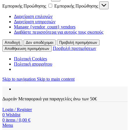
Εμπορικής Προώθησης
Εμπορικής Προώθησης
Διαχείριση επιλογών
Διαχείριση υπηρεσιών
Manage {vendor_count} vendors
Διαβάστε περισσότερα για αυτούς τους σκοπούς
Αποδοχή
Δεν αποδέχομαι
Προβολή προτιμήσεων
Προβολή προτιμήσεων
Αποθήκευση προτιμήσεων
Πολιτική Cookies
Πολιτική απορρήτου
Skip to navigation
Skip to main content
Δωρεάν Μεταφορικά για παραγγελίες άνω των 50€
Login / Register
0
Wishlist
0
items
/
0,00
€
Menu