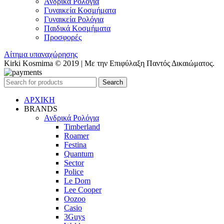
Ανδρικά Ρολόγια
Γυναικεία Κοσμήματα
Γυναικεία Ρολόγια
Παιδικά Κοσμήματα
Προσφορές
Αίτημα υπαναχώρησης
Kirki Kosmima © 2019 | Με την Επιφύλαξη Παντός Δικαιώματος.
Search
ΑΡΧΙΚΗ
BRANDS
Ανδρικά Ρολόγια
Timberland
Roamer
Festina
Quantum
Sector
Police
Le Dom
Lee Cooper
Oozoo
Casio
3Guys