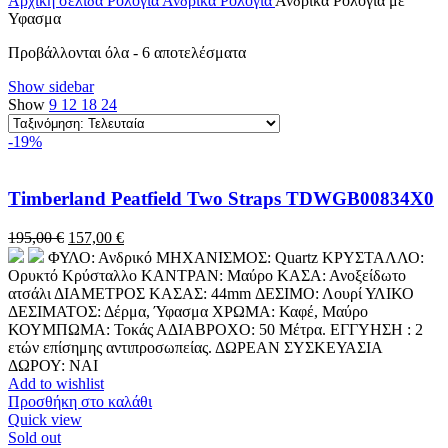
Αρχική σελίδα
Ρολόγια
Ανδρικά Ρολόγια
Ανδρικά Ρολόγια με
Υφασμα
Sorted
Προβάλλονται όλα - 6 αποτελέσματα
by
Show sidebar
latest
Show
9
12
18
24
-19%
Timberland Peatfield Two Straps TDWGB00834X0
Original
Η
195,00
€
157,00
€
price
τρέχουσα
ΦΥΛΟ: Ανδρικό ΜΗΧΑΝΙΣΜΟΣ: Quartz ΚΡΥΣΤΑΛΛΟ:
was:
τιμή
Ορυκτό Κρύσταλλο ΚΑΝΤΡΑΝ: Μαύρο ΚΑΣΑ: Ανοξείδωτο
195,00 €.
είναι:
ατσάλι ΔΙΑΜΕΤΡΟΣ ΚΑΣΑΣ: 44mm ΔΕΣΙΜΟ: Λουρί ΥΛΙΚΟ
157,00 €.
ΔΕΣΙΜΑΤΟΣ: Δέρμα, Ύφασμα ΧΡΩΜΑ: Καφέ, Μαύρο
ΚΟΥΜΠΩΜΑ: Τοκάς ΑΔΙΑΒΡΟΧΟ: 50 Μέτρα. ΕΓΓΥΗΣΗ : 2
ετών επίσημης αντιπροσωπείας. ΔΩΡΕΑΝ ΣΥΣΚΕΥΑΣΙΑ
ΔΩΡΟΥ: NAI
Add to wishlist
Προσθήκη στο καλάθι
Quick view
Sold out