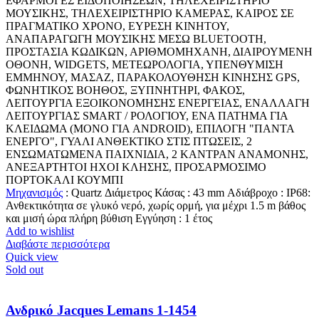
ΕΦΑΡΜΟΓΕΣ ΕΙΔΟΠΟΙΗΣΕΩΝ, ΤΗΛΕΧΕΙΡΙΣΤΗΡΙΟ
ΜΟΥΣΙΚΗΣ, ΤΗΛΕΧΕΙΡΙΣΤΗΡΙΟ ΚΑΜΕΡΑΣ, ΚΑΙΡΟΣ ΣΕ
ΠΡΑΓΜΑΤΙΚΟ ΧΡΟΝΟ, ΕΥΡΕΣΗ ΚΙΝΗΤΟΥ,
ΑΝΑΠΑΡΑΓΩΓΗ ΜΟΥΣΙΚΗΣ ΜΕΣΩ BLUETOOTH,
ΠΡΟΣΤΑΣΙΑ ΚΩΔΙΚΩΝ, ΑΡΙΘΜΟΜΗΧΑΝΗ, ΔΙΑΙΡΟΥΜΕΝΗ
ΟΘΟΝΗ, WIDGETS, ΜΕΤΕΩΡΟΛΟΓΙΑ, ΥΠΕΝΘΥΜΙΣΗ
ΕΜΜΗΝΟΥ, ΜΑΣΑΖ, ΠΑΡΑΚΟΛΟΥΘΗΣΗ ΚΙΝΗΣΗΣ GPS,
ΦΩΝΗΤΙΚΟΣ ΒΟΗΘΟΣ, ΞΥΠΝΗΤΗΡΙ, ΦΑΚΟΣ,
ΛΕΙΤΟΥΡΓΙΑ ΕΞΟΙΚΟΝΟΜΗΣΗΣ ΕΝΕΡΓΕΙΑΣ, ΕΝΑΛΛΑΓΗ
ΛΕΙΤΟΥΡΓΙΑΣ SMART / ΡΟΛΟΓΙΟΥ, ΕΝΑ ΠΑΤΗΜΑ ΓΙΑ
ΚΛΕΙΔΩΜΑ (ΜΟΝΟ ΓΙΑ ANDROID), ΕΠΙΛΟΓΗ "ΠΑΝΤΑ
ΕΝΕΡΓΟ", ΓΥΑΛΙ ΑΝΘΕΚΤΙΚΟ ΣΤΙΣ ΠΤΩΣΕΙΣ, 2
ΕΝΣΩΜΑΤΩΜΕΝΑ ΠΑΙΧΝΙΔΙΑ, 2 ΚΑΝΤΡΑΝ ΑΝΑΜΟΝΗΣ,
ΑΝΕΞΑΡΤΗΤΟΙ ΗΧΟΙ ΚΛΗΣΗΣ, ΠΡΟΣΑΡΜΟΣΙΜΟ
ΠΟΡΤΟΚΑΛΙ ΚΟΥΜΠΙ
Μηχανισμός
: Quartz Διάμετρος Κάσας : 43 mm Αδιάβροχο : IP68:
Ανθεκτικότητα σε γλυκό νερό, χωρίς ορμή, για μέχρι 1.5 m βάθος
και μισή ώρα πλήρη βύθιση Εγγύηση : 1 έτος
Add to wishlist
Διαβάστε περισσότερα
Quick view
Sold out
Ανδρικό Jacques Lemans 1-1454