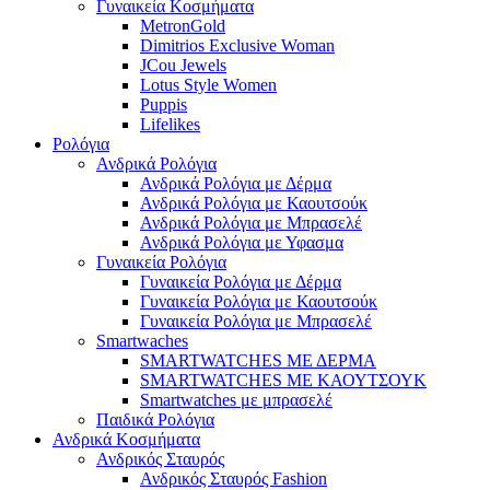
Γυναικεία Κοσμήματα
MetronGold
Dimitrios Exclusive Woman
JCou Jewels
Lotus Style Women
Puppis
Lifelikes
Ρολόγια
Ανδρικά Ρολόγια
Ανδρικά Ρολόγια με Δέρμα
Ανδρικά Ρολόγια με Καουτσούκ
Ανδρικά Ρολόγια με Μπρασελέ
Ανδρικά Ρολόγια με Υφασμα
Γυναικεία Ρολόγια
Γυναικεία Ρολόγια με Δέρμα
Γυναικεία Ρολόγια με Καουτσούκ
Γυναικεία Ρολόγια με Μπρασελέ
Smartwaches
SMARTWATCHES ΜΕ ΔΕΡΜΑ
SMARTWATCHES ΜΕ ΚΑΟΥΤΣΟΥΚ
Smartwatches με μπρασελέ
Παιδικά Ρολόγια
Ανδρικά Κοσμήματα
Ανδρικός Σταυρός
Ανδρικός Σταυρός Fashion