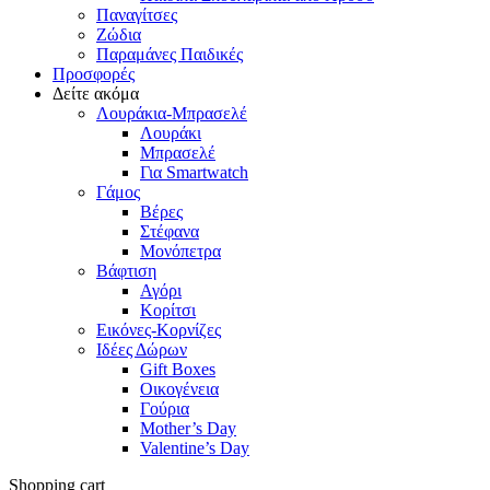
Παναγίτσες
Ζώδια
Παραμάνες Παιδικές
Προσφορές
Δείτε ακόμα
Λουράκια-Μπρασελέ
Λουράκι
Μπρασελέ
Για Smartwatch
Γάμος
Βέρες
Στέφανα
Μονόπετρα
Βάφτιση
Αγόρι
Κορίτσι
Εικόνες-Κορνίζες
Ιδέες Δώρων
Gift Boxes
Οικογένεια
Γούρια
Mother’s Day
Valentine’s Day
Shopping cart