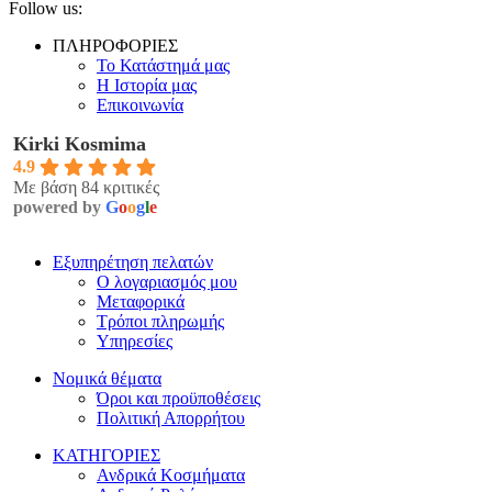
Follow us:
ΠΛΗΡΟΦΟΡΙΕΣ
Το Κατάστημά μας
Η Ιστορία μας
Επικοινωνία
Kirki Kosmima
4.9
Με βάση 84 κριτικές
powered by
G
o
o
g
l
e
Εξυπηρέτηση πελατών
Ο λογαριασμός μου
Μεταφορικά
Τρόποι πληρωμής
Υπηρεσίες
Νομικά θέματα
Όροι και προϋποθέσεις
Πολιτική Απορρήτου
ΚΑΤΗΓΟΡΙΕΣ
Ανδρικά Κοσμήματα