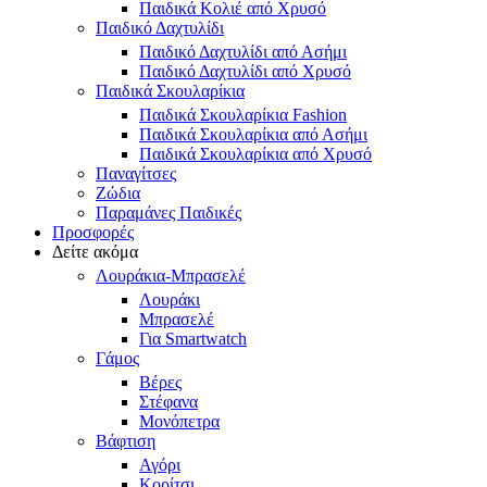
Παιδικά Κολιέ από Χρυσό
Παιδικό Δαχτυλίδι
Παιδικό Δαχτυλίδι από Ασήμι
Παιδικό Δαχτυλίδι από Χρυσό
Παιδικά Σκουλαρίκια
Παιδικά Σκουλαρίκια Fashion
Παιδικά Σκουλαρίκια από Ασήμι
Παιδικά Σκουλαρίκια από Χρυσό
Παναγίτσες
Ζώδια
Παραμάνες Παιδικές
Προσφορές
Δείτε ακόμα
Λουράκια-Μπρασελέ
Λουράκι
Μπρασελέ
Για Smartwatch
Γάμος
Βέρες
Στέφανα
Μονόπετρα
Βάφτιση
Αγόρι
Κορίτσι