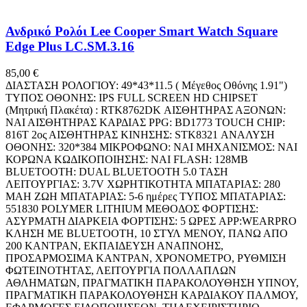
Ανδρικό Ρολόι Lee Cooper Smart Watch Square
Edge Plus LC.SM.3.16
85,00
€
ΔΙΑΣΤΑΣΗ ΡΟΛΟΓΙΟΥ: 49*43*11.5 ( Μέγεθος Οθόνης 1.91")
ΤΥΠΟΣ ΟΘΟΝΗΣ: IPS FULL SCREEN HD CHIPSET
(Μητρική Πλακέτα) : RTK8762DK ΑΙΣΘΗΤΗΡΑΣ ΑΞΟΝΩΝ:
ΝΑΙ ΑΙΣΘΗΤΗΡΑΣ ΚΑΡΔΙΑΣ PPG: BD1773 TOUCH CHIP:
816T 2ος ΑΙΣΘΗΤΗΡΑΣ ΚΙΝΗΣΗΣ: STK8321 ΑΝΑΛΥΣΗ
ΟΘΟΝΗΣ: 320*384 ΜΙΚΡΟΦΩΝΟ: ΝΑΙ ΜΗΧΑΝΙΣΜΟΣ: ΝΑΙ
ΚΟΡΩΝΑ ΚΩΔΙΚΟΠΟΙΗΣΗΣ: ΝΑΙ FLASH: 128MB
BLUETOOTH: DUAL BLUETOOTH 5.0 ΤΑΣΗ
ΛΕΙΤΟΥΡΓΙΑΣ: 3.7V ΧΩΡΗΤΙΚΟΤΗΤΑ ΜΠΑΤΑΡΙΑΣ: 280
MAH ΖΩΗ ΜΠΑΤΑΡΙΑΣ: 5-6 ημέρες ΤΥΠΟΣ ΜΠΑΤΑΡΙΑΣ:
551830 POLYMER LITHIUM ΜΕΘΟΔΟΣ ΦΟΡΤΙΣΗΣ:
ΑΣΥΡΜΑΤΗ ΔΙΑΡΚΕΙΑ ΦΟΡΤΙΣΗΣ: 5 ΩΡΕΣ APP:WEARPRO
ΚΛΗΣΗ ΜΕ BLUETOOTH, 10 ΣΤΥΛ ΜΕΝΟΥ, ΠΑΝΩ ΑΠΟ
200 ΚΑΝΤΡΑΝ, ΕΚΠΑΙΔΕΥΣΗ ΑΝΑΠΝΟΗΣ,
ΠΡΟΣΑΡΜΟΣΙΜΑ ΚΑΝΤΡΑΝ, ΧΡΟΝΟΜΕΤΡΟ, ΡΥΘΜΙΣΗ
ΦΩΤΕΙΝΟΤΗΤΑΣ, ΛΕΙΤΟΥΡΓΙΑ ΠΟΛΛΑΠΛΩΝ
ΑΘΛΗΜΑΤΩΝ, ΠΡΑΓΜΑΤΙΚΗ ΠΑΡΑΚΟΛΟΥΘΗΣΗ ΥΠΝΟΥ,
ΠΡΑΓΜΑΤΙΚΗ ΠΑΡΑΚΟΛΟΥΘΗΣΗ ΚΑΡΔΙΑΚΟΥ ΠΑΛΜΟΥ,