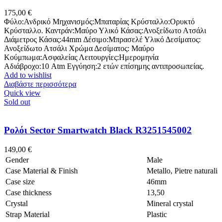
175,00
€
Φύλο:Ανδρικό Μηχανισμός:Μπαταρίας Κρύσταλλο:Ορυκτό
Κρύσταλλο. Καντράν:Μαύρο Υλικό Κάσας:Ανοξείδωτο Ατσάλι
Διάμετρος Κάσας:44mm Δέσιμο:Μπρασελέ Υλικό Δεσίματος:
Ανοξείδωτο Ατσάλι Χρώμα Δεσίματος: Μαύρο
Κούμπωμα:Ασφαλείας Λειτουργίες:Ημερομηνία
Αδιάβροχο:10 Atm Εγγύηση:2 ετών επίσημης αντιπροσωπείας.
Add to wishlist
Διαβάστε περισσότερα
Quick view
Sold out
Ρολόι Sector Smartwatch Black R3251545002
149,00
€
Gender
Male
Case Material & Finish
Metallo, Pietre naturali
Case size
46mm
Case thickness
13,50
Crystal
Mineral crystal
Strap Material
Plastic