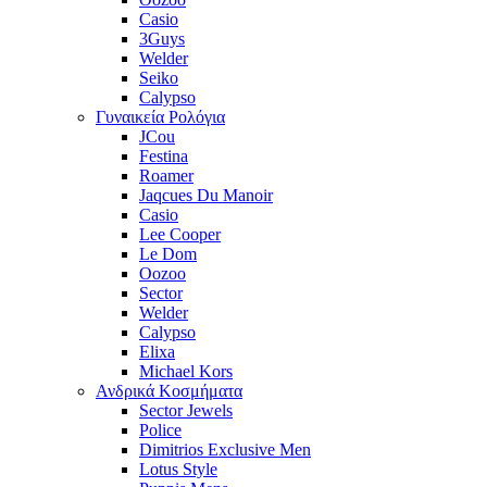
Casio
3Guys
Welder
Seiko
Calypso
Γυναικεία Ρολόγια
JCou
Festina
Roamer
Jaqcues Du Manoir
Casio
Lee Cooper
Le Dom
Oozoo
Sector
Welder
Calypso
Elixa
Michael Kors
Ανδρικά Κοσμήματα
Sector Jewels
Police
Dimitrios Exclusive Men
Lotus Style