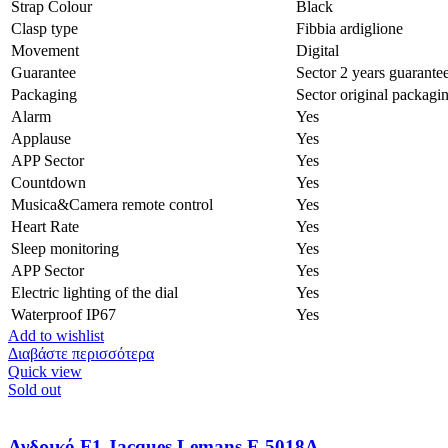
Strap Colour
Black
Clasp type
Fibbia ardiglione
Movement
Digital
Guarantee
Sector 2 years guarante
Packaging
Sector original packagi
Alarm
Yes
Applause
Yes
APP Sector
Yes
Countdown
Yes
Musica&Camera remote control
Yes
Heart Rate
Yes
Sleep monitoring
Yes
APP Sector
Yes
Electric lighting of the dial
Yes
Waterproof IP67
Yes
Add to wishlist
Διαβάστε περισσότερα
Quick view
Sold out
Ανδρικό F1 Jacques Lemans F-5018A