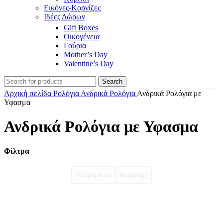
Εικόνες-Κορνίζες
Ιδέες Δώρων
Gift Boxes
Οικογένεια
Γούρια
Mother’s Day
Valentine’s Day
Search
Αρχική σελίδα
Ρολόγια
Ανδρικά Ρολόγια
Ανδρικά Ρολόγια με
Υφασμα
Ανδρικά Ρολόγια με Υφασμα
Φίλτρα
Φιλτράρισμα
Διαγραφή