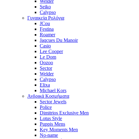
Welder
Seiko
Calypso
Γυναικεία Ρολόγια
JCou
Festina
Roamer
Jaqcues Du Manoir
Casio
Lee Cooper
Le Dom
Oozoo
Sector
Welder
Calypso
Elixa
Michael Kors
Ανδρικά Κοσμήματα
Sector Jewels
Police
Dimitrios Exclusive Men
Lotus Style
Puppis Mens
Key Moments Men
No-name