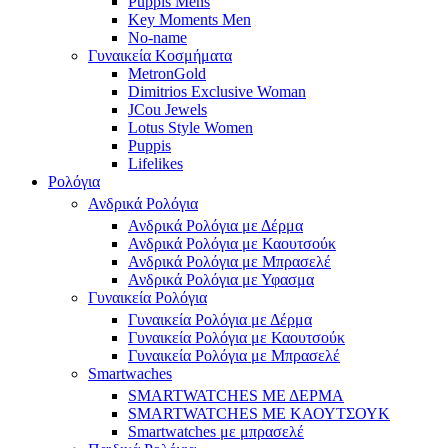
Puppis Mens
Key Moments Men
No-name
Γυναικεία Κοσμήματα
MetronGold
Dimitrios Exclusive Woman
JCou Jewels
Lotus Style Women
Puppis
Lifelikes
Ρολόγια
Ανδρικά Ρολόγια
Ανδρικά Ρολόγια με Δέρμα
Ανδρικά Ρολόγια με Καουτσούκ
Ανδρικά Ρολόγια με Μπρασελέ
Ανδρικά Ρολόγια με Υφασμα
Γυναικεία Ρολόγια
Γυναικεία Ρολόγια με Δέρμα
Γυναικεία Ρολόγια με Καουτσούκ
Γυναικεία Ρολόγια με Μπρασελέ
Smartwaches
SMARTWATCHES ΜΕ ΔΕΡΜΑ
SMARTWATCHES ΜΕ ΚΑΟΥΤΣΟΥΚ
Smartwatches με μπρασελέ