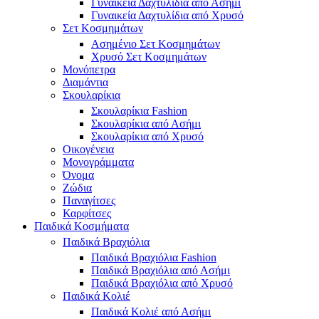
Γυναικεία Δαχτυλίδια από Ασήμι
Γυναικεία Δαχτυλίδια από Χρυσό
Σετ Κοσμημάτων
Ασημένιο Σετ Κοσμημάτων
Χρυσό Σετ Κοσμημάτων
Μονόπετρα
Διαμάντια
Σκουλαρίκια
Σκουλαρίκια Fashion
Σκουλαρίκια από Ασήμι
Σκουλαρίκια από Χρυσό
Οικογένεια
Μονογράμματα
Όνομα
Ζώδια
Παναγίτσες
Καρφίτσες
Παιδικά Κοσμήματα
Παιδικά Βραχιόλια
Παιδικά Βραχιόλια Fashion
Παιδικά Βραχιόλια από Ασήμι
Παιδικά Βραχιόλια από Χρυσό
Παιδικά Κολιέ
Παιδικά Κολιέ από Ασήμι