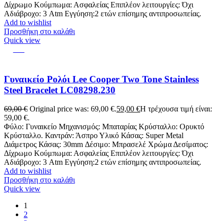
Δίχρωμο Κούμπωμα: Ασφαλείας Επιπλέον λειτουργίες: Όχι
Αδιάβροχο: 3 Atm Εγγύηση:2 ετών επίσημης αντιπροσωπείας.
Add to wishlist
Προσθήκη στο καλάθι
Quick view
-14%
Γυναικείο Ρολόι Lee Cooper Two Tone Stainless
Steel Bracelet LC08298.230
69,00
€
Original price was: 69,00 €.
59,00
€
Η τρέχουσα τιμή είναι:
59,00 €.
Φύλο: Γυναικείο Μηχανισμός: Μπαταρίας Κρύσταλλο: Ορυκτό
Κρύσταλλο. Καντράν: Άσπρο Υλικό Κάσας: Super Metal
Διάμετρος Κάσας: 30mm Δέσιμο: Μπρασελέ Χρώμα Δεσίματος:
Δίχρωμο Κούμπωμα: Ασφαλείας Επιπλέον λειτουργίες: Όχι
Αδιάβροχο: 3 Atm Εγγύηση:2 ετών επίσημης αντιπροσωπείας.
Add to wishlist
Προσθήκη στο καλάθι
Quick view
1
2