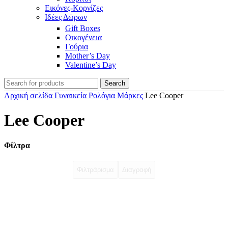
Εικόνες-Κορνίζες
Ιδέες Δώρων
Gift Boxes
Οικογένεια
Γούρια
Mother’s Day
Valentine’s Day
Search
Αρχική σελίδα
Γυναικεία Ρολόγια Μάρκες
Lee Cooper
Lee Cooper
Φίλτρα
Φιλτράρισμα
Διαγραφή