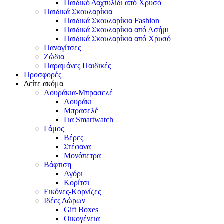
Παιδικό Δαχτυλίδι από Χρυσό
Παιδικά Σκουλαρίκια
Παιδικά Σκουλαρίκια Fashion
Παιδικά Σκουλαρίκια από Ασήμι
Παιδικά Σκουλαρίκια από Χρυσό
Παναγίτσες
Ζώδια
Παραμάνες Παιδικές
Προσφορές
Δείτε ακόμα
Λουράκια-Μπρασελέ
Λουράκι
Μπρασελέ
Για Smartwatch
Γάμος
Βέρες
Στέφανα
Μονόπετρα
Βάφτιση
Αγόρι
Κορίτσι
Εικόνες-Κορνίζες
Ιδέες Δώρων
Gift Boxes
Οικογένεια