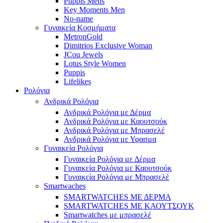
Puppis Mens
Key Moments Men
No-name
Γυναικεία Κοσμήματα
MetronGold
Dimitrios Exclusive Woman
JCou Jewels
Lotus Style Women
Puppis
Lifelikes
Ρολόγια
Ανδρικά Ρολόγια
Ανδρικά Ρολόγια με Δέρμα
Ανδρικά Ρολόγια με Καουτσούκ
Ανδρικά Ρολόγια με Μπρασελέ
Ανδρικά Ρολόγια με Υφασμα
Γυναικεία Ρολόγια
Γυναικεία Ρολόγια με Δέρμα
Γυναικεία Ρολόγια με Καουτσούκ
Γυναικεία Ρολόγια με Μπρασελέ
Smartwaches
SMARTWATCHES ΜΕ ΔΕΡΜΑ
SMARTWATCHES ΜΕ ΚΑΟΥΤΣΟΥΚ
Smartwatches με μπρασελέ