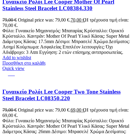
Γυναικείο Ρολόι Lee Cooper Mother Of Pearl
Stainless Steel Bracelet LC08384.330
79,00
€
Original price was: 79,00 €.
70,00
€
Η τρέχουσα τιμή είναι:
70,00 €.
Φύλο: Γυναικείο Μηχανισμός: Μπαταρίας Κρύσταλλο: Ορυκτό
Κρύσταλλο. Καντράν: Mother Of Pearl Υλικό Κάσας: Super Metal
Διάμετρος Κάσας: 17.5mm Δέσιμο: Μπρασελέ Χρώμα Δεσίματος:
Ασημί Κούμπωμα: Ασφαλείας Επιπλέον λειτουργίες: Όχι
Αδιάβροχο: 3 Atm Εγγύηση: 2 ετών επίσημης αντιπροσωπείας.
Add to wishlist
Προσθήκη στο καλάθι
Quick view
-13%
Γυναικείο Ρολόι Lee Cooper Two Tone Stainless
Steel Bracelet LC08350.220
79,00
€
Original price was: 79,00 €.
69,00
€
Η τρέχουσα τιμή είναι:
69,00 €.
Φύλο: Γυναικείο Μηχανισμός: Μπαταρίας Κρύσταλλο: Ορυκτό
Κρύσταλλο. Καντράν: Mother Of Pearl Υλικό Κάσας: Super Metal
Διάμετρος Κάσας: 26mm Δέσιμο: Μπρασελέ Χρώμα Δεσίματος: