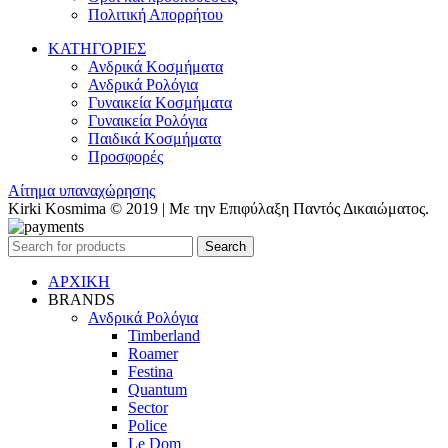
Πολιτική Απορρήτου
ΚΑΤΗΓΟΡΙΕΣ
Ανδρικά Κοσμήματα
Ανδρικά Ρολόγια
Γυναικεία Κοσμήματα
Γυναικεία Ρολόγια
Παιδικά Κοσμήματα
Προσφορές
Αίτημα υπαναχώρησης
Kirki Kosmima © 2019 | Με την Επιφύλαξη Παντός Δικαιώματος.
Search
ΑΡΧΙΚΗ
BRANDS
Ανδρικά Ρολόγια
Timberland
Roamer
Festina
Quantum
Sector
Police
Le Dom