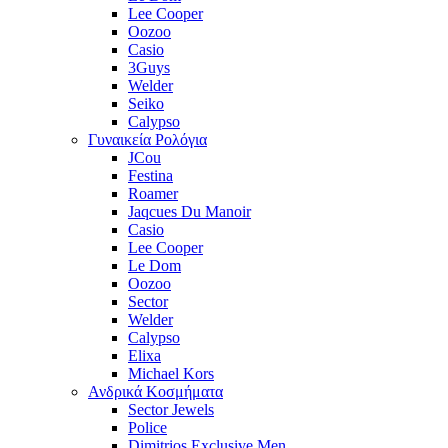
Lee Cooper
Oozoo
Casio
3Guys
Welder
Seiko
Calypso
Γυναικεία Ρολόγια
JCou
Festina
Roamer
Jaqcues Du Manoir
Casio
Lee Cooper
Le Dom
Oozoo
Sector
Welder
Calypso
Elixa
Michael Kors
Ανδρικά Κοσμήματα
Sector Jewels
Police
Dimitrios Exclusive Men