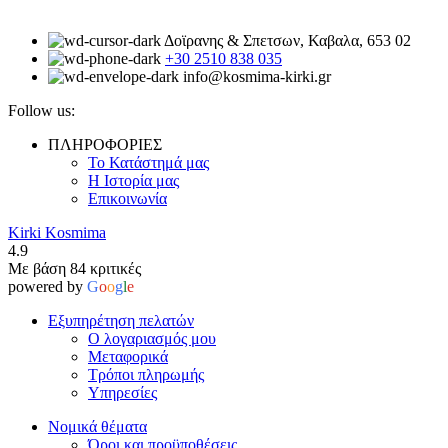
Δοϊρανης & Σπετσων, Καβαλα, 653 02
+30 2510 838 035
info@kosmima-kirki.gr
Follow us:
ΠΛΗΡΟΦΟΡΙΕΣ
Το Κατάστημά μας
Η Ιστορία μας
Επικοινωνία
Kirki Kosmima
4.9
Με βάση 84 κριτικές
powered by
G
o
o
g
l
e
Εξυπηρέτηση πελατών
Ο λογαριασμός μου
Μεταφορικά
Τρόποι πληρωμής
Υπηρεσίες
Νομικά θέματα
Όροι και προϋποθέσεις