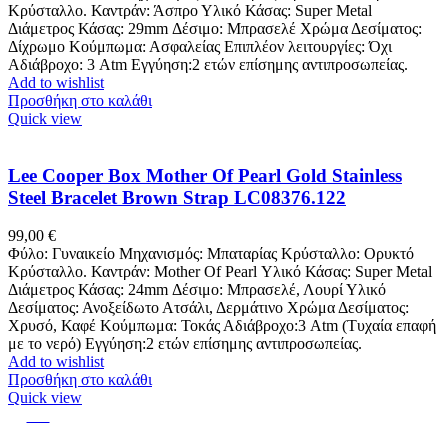
Κρύσταλλο. Καντράν: Άσπρο Υλικό Κάσας: Super Metal
Διάμετρος Κάσας: 29mm Δέσιμο: Μπρασελέ Χρώμα Δεσίματος:
Δίχρωμο Κούμπωμα: Ασφαλείας Επιπλέον λειτουργίες: Όχι
Αδιάβροχο: 3 Atm Εγγύηση:2 ετών επίσημης αντιπροσωπείας.
Add to wishlist
Προσθήκη στο καλάθι
Quick view
Lee Cooper Box Mother Of Pearl Gold Stainless
Steel Bracelet Brown Strap LC08376.122
99,00
€
Φύλο: Γυναικείο Μηχανισμός: Μπαταρίας Κρύσταλλο: Ορυκτό
Κρύσταλλο. Καντράν: Mother Of Pearl Υλικό Κάσας: Super Metal
Διάμετρος Κάσας: 24mm Δέσιμο: Μπρασελέ, Λουρί Υλικό
Δεσίματος: Ανοξείδωτο Ατσάλι, Δερμάτινο Χρώμα Δεσίματος:
Χρυσό, Καφέ Κούμπωμα: Τοκάς Αδιάβροχο:3 Atm (Τυχαία επαφή
με το νερό) Εγγύηση:2 ετών επίσημης αντιπροσωπείας.
Add to wishlist
Προσθήκη στο καλάθι
Quick view
-13%