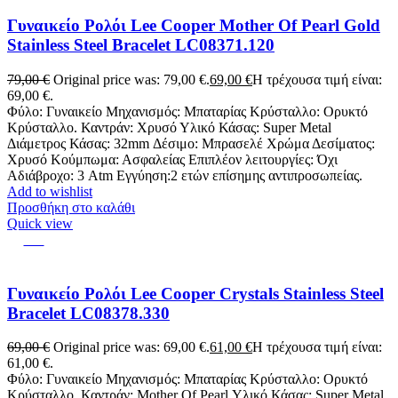
Γυναικείο Ρολόι Lee Cooper Mother Of Pearl Gold
Stainless Steel Bracelet LC08371.120
79,00
€
Original price was: 79,00 €.
69,00
€
Η τρέχουσα τιμή είναι:
69,00 €.
Φύλο: Γυναικείο Μηχανισμός: Μπαταρίας Κρύσταλλο: Ορυκτό
Κρύσταλλο. Καντράν: Χρυσό Υλικό Κάσας: Super Metal
Διάμετρος Κάσας: 32mm Δέσιμο: Μπρασελέ Χρώμα Δεσίματος:
Χρυσό Κούμπωμα: Ασφαλείας Επιπλέον λειτουργίες: Όχι
Αδιάβροχο: 3 Atm Εγγύηση:2 ετών επίσημης αντιπροσωπείας.
Add to wishlist
Προσθήκη στο καλάθι
Quick view
-12%
Γυναικείο Ρολόι Lee Cooper Crystals Stainless Steel
Bracelet LC08378.330
69,00
€
Original price was: 69,00 €.
61,00
€
Η τρέχουσα τιμή είναι:
61,00 €.
Φύλο: Γυναικείο Μηχανισμός: Μπαταρίας Κρύσταλλο: Ορυκτό
Κρύσταλλο. Καντράν: Mother Of Pearl Υλικό Κάσας: Super Metal