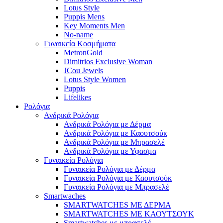
Lotus Style
Puppis Mens
Key Moments Men
No-name
Γυναικεία Κοσμήματα
MetronGold
Dimitrios Exclusive Woman
JCou Jewels
Lotus Style Women
Puppis
Lifelikes
Ρολόγια
Ανδρικά Ρολόγια
Ανδρικά Ρολόγια με Δέρμα
Ανδρικά Ρολόγια με Καουτσούκ
Ανδρικά Ρολόγια με Μπρασελέ
Ανδρικά Ρολόγια με Υφασμα
Γυναικεία Ρολόγια
Γυναικεία Ρολόγια με Δέρμα
Γυναικεία Ρολόγια με Καουτσούκ
Γυναικεία Ρολόγια με Μπρασελέ
Smartwaches
SMARTWATCHES ΜΕ ΔΕΡΜΑ
SMARTWATCHES ΜΕ ΚΑΟΥΤΣΟΥΚ
Smartwatches με μπρασελέ