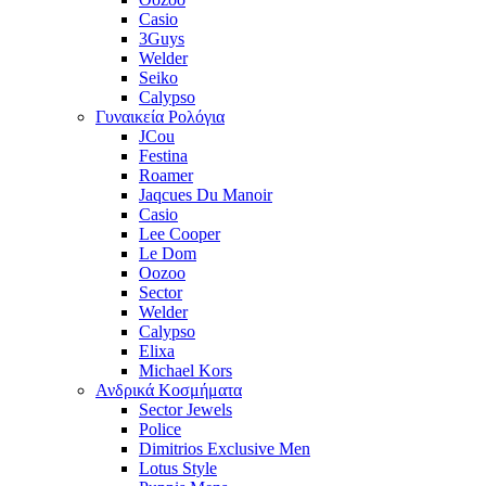
Casio
3Guys
Welder
Seiko
Calypso
Γυναικεία Ρολόγια
JCou
Festina
Roamer
Jaqcues Du Manoir
Casio
Lee Cooper
Le Dom
Oozoo
Sector
Welder
Calypso
Elixa
Michael Kors
Ανδρικά Κοσμήματα
Sector Jewels
Police
Dimitrios Exclusive Men
Lotus Style