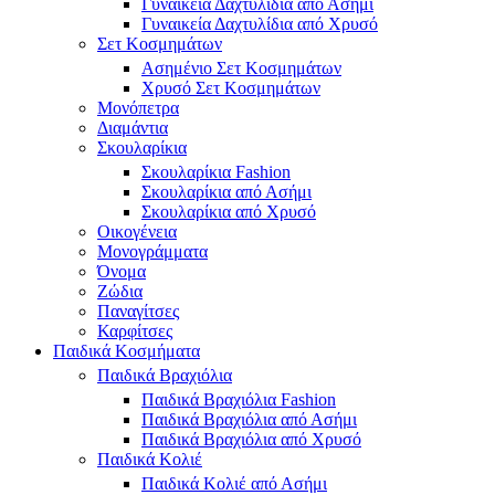
Γυναικεία Δαχτυλίδια από Ασήμι
Γυναικεία Δαχτυλίδια από Χρυσό
Σετ Κοσμημάτων
Ασημένιο Σετ Κοσμημάτων
Χρυσό Σετ Κοσμημάτων
Μονόπετρα
Διαμάντια
Σκουλαρίκια
Σκουλαρίκια Fashion
Σκουλαρίκια από Ασήμι
Σκουλαρίκια από Χρυσό
Οικογένεια
Μονογράμματα
Όνομα
Ζώδια
Παναγίτσες
Καρφίτσες
Παιδικά Κοσμήματα
Παιδικά Βραχιόλια
Παιδικά Βραχιόλια Fashion
Παιδικά Βραχιόλια από Ασήμι
Παιδικά Βραχιόλια από Χρυσό
Παιδικά Κολιέ
Παιδικά Κολιέ από Ασήμι