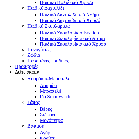
Παιδικά Κολιέ από Χρυσό
Παιδικό Δαχτυλίδι
Παιδικό Δαχτυλίδι από Ασήμι
Παιδικό Δαχτυλίδι από Χρυσό
Παιδικά Σκουλαρίκια
Παιδικά Σκουλαρίκια Fashion
Παιδικά Σκουλαρίκια από Ασήμι
Παιδικά Σκουλαρίκια από Χρυσό
Παναγίτσες
Ζώδια
Παραμάνες Παιδικές
Προσφορές
Δείτε ακόμα
Λουράκια-Μπρασελέ
Λουράκι
Μπρασελέ
Για Smartwatch
Γάμος
Βέρες
Στέφανα
Μονόπετρα
Βάφτιση
Αγόρι
Κορίτσι