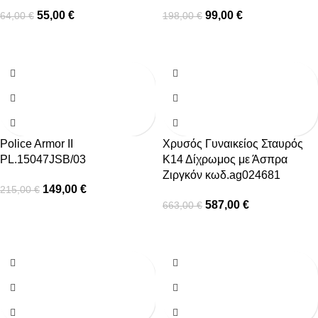
55,00
€
99,00
€
64,00
€
198,00
€
-31%
-11%
Police Armor II
Χρυσός Γυναικείος Σταυρός
PL.15047JSB/03
Κ14 Δίχρωμος με Άσπρα
Ζιργκόν κωδ.ag024681
149,00
€
215,00
€
587,00
€
663,00
€
-12%
-14%