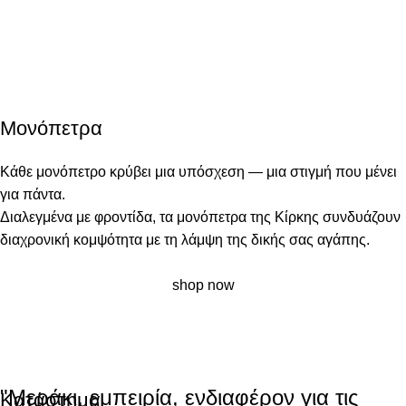
Δαχτυλίδια
Ρολόγια JCou
shop now
Μονόπετρα
shop now
Κάθε μονόπετρο κρύβει μια υπόσχεση — μια στιγμή που μένει
για πάντα.
Διαλεγμένα με φροντίδα, τα μονόπετρα της Κίρκης συνδυάζουν
διαχρονική κομψότητα με τη λάμψη της δικής σας αγάπης.
shop now
"Μεράκι, εμπειρία, ενδιαφέρον για τις
Κατάστημα