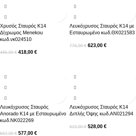
Χρυσός Σταυρός Κ14
Λευκόχρυσος Σταυρός Κ14 με
Δίχρωμος Menekou
Εσταυρωμένο κωδ.ΘΧ021583
κωδ.νκ024510
623,00
€
776,00
€
418,00
€
486,00
€
-13%
-15%
Λευκόχρυσος Σταυρός
Λευκόχρυσος Σταυρός Κ14
Anorado Κ14 με Εσταυρωμένο
Διπλής Όψης κωδ.ΑΝ021294
κωδ.ΝΚ022269
528,00
€
623,00
€
577,00
€
662,00
€