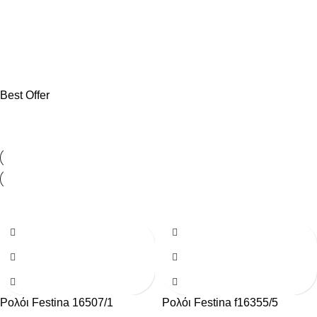
Βέρες
Ανδρικό Κόσμημα
Παιδικό Κόσμημα
shop now
shop now
shop now
Best Offer
-14%
-50%
Γυναικεία Κοσμήματα
shop now
Ρολόι Festina 16507/1
Ρολόι Festina f16355/5