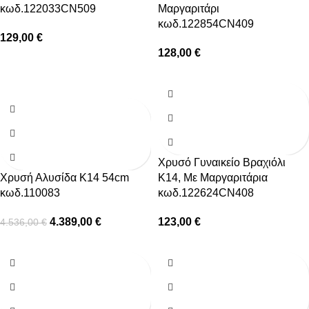
κωδ.122033CN509
Μαργαριτάρι
κωδ.122854CN409
129,00
€
128,00
€
-3%
Χρυσό Γυναικείο Βραχιόλι
Χρυσή Αλυσίδα Κ14 54cm
Κ14, Με Μαργαριτάρια
κωδ.110083
κωδ.122624CN408
4.389,00
€
123,00
€
4.536,00
€