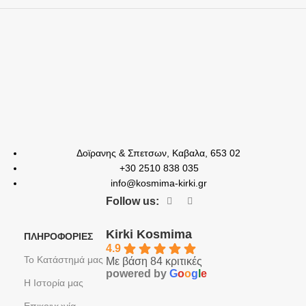
Δοϊρανης & Σπετσων, Καβαλα, 653 02
+30 2510 838 035
info@kosmima-kirki.gr
Follow us:
Kirki Kosmima
ΠΛΗΡΟΦΟΡΙΕΣ
4.9
Το Κατάστημά μας
Με βάση 84 κριτικές
powered by
G
o
o
g
l
e
Η Ιστορία μας