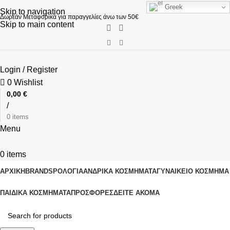
Greek
Skip to navigation
Δωρεάν Μεταφορικά για παραγγελίες άνω των 50€
Skip to main content
Login / Register
0
Wishlist
0,00
€
/
0
items
Menu
0
items
ΑΡΧΙΚΗ
BRANDS
ΡΟΛΌΓΙΑ
ΑΝΔΡΙΚΆ ΚΟΣΜΉΜΑΤΑ
ΓΥΝΑΙΚΕΊΟ ΚΟΣΜΉΜΑ
ΠΑΙΔΙΚΆ ΚΟΣΜΉΜΑΤΑ
ΠΡΟΣΦΟΡΈΣ
ΔΕΊΤΕ ΑΚΌΜΑ