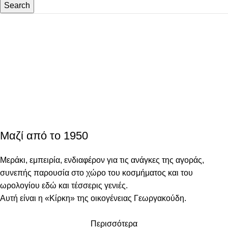
Search
Ανδρικά Ρολόγια
Γυναικεία Ρολόγια
Γυναικείο Κόσμημα
shop now
Βάφτιση
shop now
shop now
shop now
Μαζί από το 1950
Μεράκι, εμπειρία, ενδιαφέρον για τις ανάγκες της αγοράς,
συνεπής παρουσία στο χώρο του κοσμήματος και του
ωρολογίου εδώ και τέσσερις γενιές.
Αυτή είναι η
«
Κίρκη
»
της οικογένειας Γεωργακούδη.
Περισσότερα