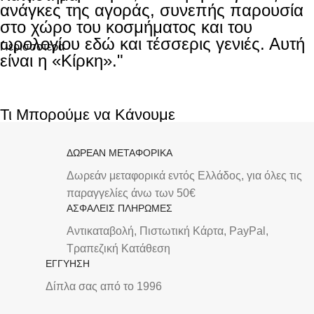
ανάγκες της αγοράς, συνεπής παρουσία
στο χώρο του κοσμήματος και του
Ανακαλύψτε το κατάστημα μας στο κέντρο της Καβάλας
ωρολογίου εδώ και τέσσερις γενιές. Αυτή
Περισσοτερα
είναι η «Κίρκη»."
Τι Μπορούμε να Κάνουμε
Ανακαλύψτε τις υπηρεσίες που παρέχουμε στο κατάστημα
ΔΩΡΕΑΝ ΜΕΤΑΦΟΡΙΚΑ
μας
Δωρεάν μεταφορικά εντός Ελλάδος, για όλες τις
Υπηρεσίες
παραγγελίες άνω των 50€
ΑΣΦΑΛΕΙΣ ΠΛΗΡΩΜΕΣ
Αντικαταβολή, Πιστωτική Κάρτα, PayPal,
Τραπεζική Kατάθεση
ΕΓΓΥΗΣΗ
Δίπλα σας από το 1996