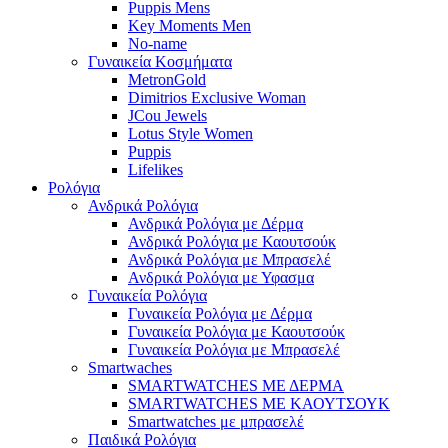
Puppis Mens
Key Moments Men
No-name
Γυναικεία Κοσμήματα
MetronGold
Dimitrios Exclusive Woman
JCou Jewels
Lotus Style Women
Puppis
Lifelikes
Ρολόγια
Ανδρικά Ρολόγια
Ανδρικά Ρολόγια με Δέρμα
Ανδρικά Ρολόγια με Καουτσούκ
Ανδρικά Ρολόγια με Μπρασελέ
Ανδρικά Ρολόγια με Υφασμα
Γυναικεία Ρολόγια
Γυναικεία Ρολόγια με Δέρμα
Γυναικεία Ρολόγια με Καουτσούκ
Γυναικεία Ρολόγια με Μπρασελέ
Smartwaches
SMARTWATCHES ΜΕ ΔΕΡΜΑ
SMARTWATCHES ΜΕ ΚΑΟΥΤΣΟΥΚ
Smartwatches με μπρασελέ
Παιδικά Ρολόγια