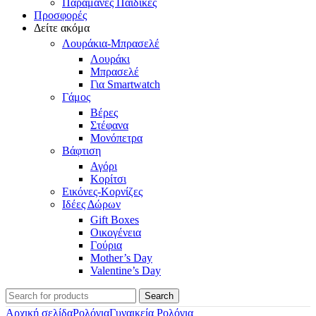
Παραμάνες Παιδικές
Προσφορές
Δείτε ακόμα
Λουράκια-Μπρασελέ
Λουράκι
Μπρασελέ
Για Smartwatch
Γάμος
Βέρες
Στέφανα
Μονόπετρα
Βάφτιση
Αγόρι
Κορίτσι
Εικόνες-Κορνίζες
Ιδέες Δώρων
Gift Boxes
Οικογένεια
Γούρια
Mother’s Day
Valentine’s Day
Search
Αρχική σελίδα
Ρολόγια
Γυναικεία Ρολόγια