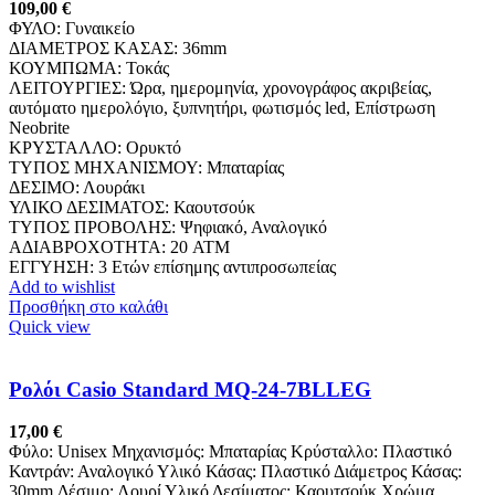
109,00
€
ΦΥΛΟ: Γυναικείο
ΔΙΑΜΕΤΡΟΣ ΚΑΣΑΣ: 36mm
ΚΟΥΜΠΩΜΑ: Τοκάς
ΛΕΙΤΟΥΡΓΙΕΣ: Ώρα, ημερομηνία, χρονογράφος ακριβείας,
αυτόματο ημερολόγιο, ξυπνητήρι, φωτισμός led, Επίστρωση
Neobrite
ΚΡΥΣΤΑΛΛΟ: Ορυκτό
ΤΥΠΟΣ ΜΗΧΑΝΙΣΜΟΥ: Μπαταρίας
ΔΕΣΙΜΟ: Λουράκι
ΥΛΙΚΟ ΔΕΣΙΜΑΤΟΣ: Καουτσούκ
ΤΥΠΟΣ ΠΡΟΒΟΛΗΣ: Ψηφιακό, Αναλογικό
ΑΔΙΑΒΡΟΧΟΤΗΤΑ: 20 ATM
ΕΓΓΥΗΣΗ: 3 Ετών επίσημης αντιπροσωπείας
Add to wishlist
Προσθήκη στο καλάθι
Quick view
Ρολόι Casio Standard MQ-24-7BLLEG
17,00
€
Φύλο: Unisex Μηχανισμός: Μπαταρίας Κρύσταλλο: Πλαστικό
Καντράν: Αναλογικό Υλικό Κάσας: Πλαστικό Διάμετρος Κάσας:
30mm Δέσιμο: Λουρί Υλικό Δεσίματος: Καουτσούκ Χρώμα