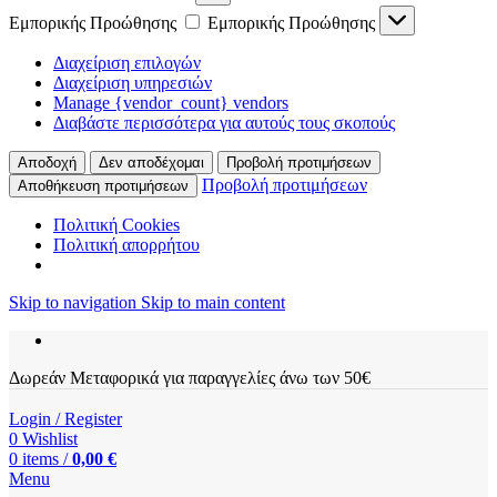
Εμπορικής Προώθησης
Εμπορικής Προώθησης
Διαχείριση επιλογών
Διαχείριση υπηρεσιών
Manage {vendor_count} vendors
Διαβάστε περισσότερα για αυτούς τους σκοπούς
Αποδοχή
Δεν αποδέχομαι
Προβολή προτιμήσεων
Προβολή προτιμήσεων
Αποθήκευση προτιμήσεων
Πολιτική Cookies
Πολιτική απορρήτου
Skip to navigation
Skip to main content
Δωρεάν Μεταφορικά για παραγγελίες άνω των 50€
Login / Register
0
Wishlist
0
items
/
0,00
€
Menu