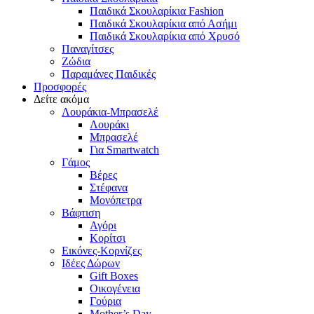
Παιδικά Σκουλαρίκια Fashion
Παιδικά Σκουλαρίκια από Ασήμι
Παιδικά Σκουλαρίκια από Χρυσό
Παναγίτσες
Ζώδια
Παραμάνες Παιδικές
Προσφορές
Δείτε ακόμα
Λουράκια-Μπρασελέ
Λουράκι
Μπρασελέ
Για Smartwatch
Γάμος
Βέρες
Στέφανα
Μονόπετρα
Βάφτιση
Αγόρι
Κορίτσι
Εικόνες-Κορνίζες
Ιδέες Δώρων
Gift Boxes
Οικογένεια
Γούρια
Mother’s Day