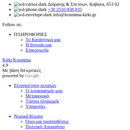
Δοϊρανης & Σπετσων, Καβαλα, 653 02
+30 2510 838 035
info@kosmima-kirki.gr
Follow us:
ΠΛΗΡΟΦΟΡΙΕΣ
Το Κατάστημά μας
Η Ιστορία μας
Επικοινωνία
Kirki Kosmima
4.9
Με βάση 84 κριτικές
powered by
G
o
o
g
l
e
Εξυπηρέτηση πελατών
Ο λογαριασμός μου
Μεταφορικά
Τρόποι πληρωμής
Υπηρεσίες
Νομικά θέματα
Όροι και προϋποθέσεις
Πολιτική Απορρήτου