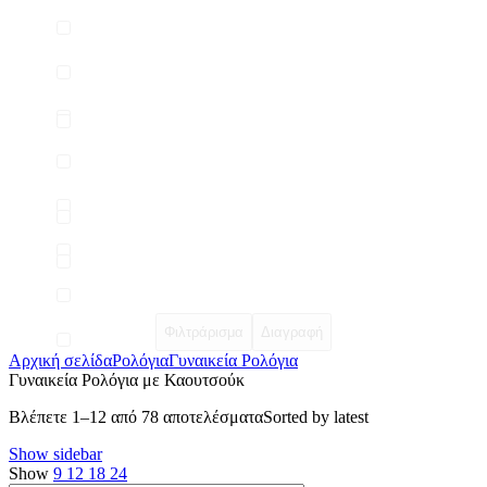
Φιλτράρισμα
Διαγραφή
Αρχική σελίδα
Ρολόγια
Γυναικεία Ρολόγια
Γυναικεία Ρολόγια με Καουτσούκ
Βλέπετε 1–12 από 78 αποτελέσματα
Sorted by latest
Show sidebar
Show
9
12
18
24