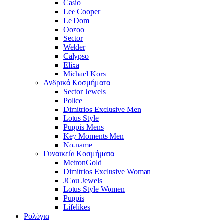
Casio
Lee Cooper
Le Dom
Oozoo
Sector
Welder
Calypso
Elixa
Michael Kors
Ανδρικά Κοσμήματα
Sector Jewels
Police
Dimitrios Exclusive Men
Lotus Style
Puppis Mens
Key Moments Men
No-name
Γυναικεία Κοσμήματα
MetronGold
Dimitrios Exclusive Woman
JCou Jewels
Lotus Style Women
Puppis
Lifelikes
Ρολόγια