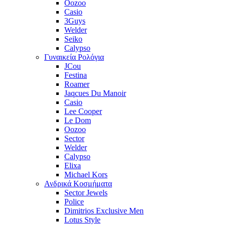
Oozoo
Casio
3Guys
Welder
Seiko
Calypso
Γυναικεία Ρολόγια
JCou
Festina
Roamer
Jaqcues Du Manoir
Casio
Lee Cooper
Le Dom
Oozoo
Sector
Welder
Calypso
Elixa
Michael Kors
Ανδρικά Κοσμήματα
Sector Jewels
Police
Dimitrios Exclusive Men
Lotus Style