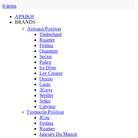
0
items
ΑΡΧΙΚΗ
BRANDS
Ανδρικά Ρολόγια
Timberland
Roamer
Festina
Quantum
Sector
Police
Le Dom
Lee Cooper
Oozoo
Casio
3Guys
Welder
Seiko
Calypso
Γυναικεία Ρολόγια
JCou
Festina
Roamer
Jaqcues Du Manoir