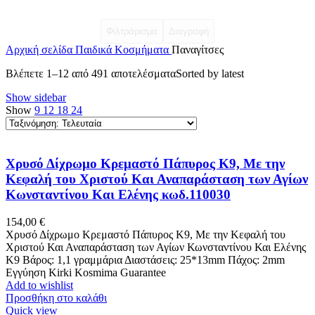
Φιλτράρισμα
Διαγραφή
Αρχική σελίδα
Παιδικά Κοσμήματα
Παναγίτσες
Βλέπετε 1–12 από 491 αποτελέσματα
Sorted by latest
Show sidebar
Show
9
12
18
24
Χρυσό Δίχρωμο Κρεμαστό Πάπυρος Κ9, Με την
Κεφαλή του Χριστού Και Αναπαράσταση των Αγίων
Κωνσταντίνου Και Ελένης κωδ.110030
154,00
€
Χρυσό Δίχρωμο Κρεμαστό Πάπυρος Κ9, Με την Κεφαλή του
Χριστού Και Αναπαράσταση των Αγίων Κωνσταντίνου Και Ελένης
Κ9 Βάρος: 1,1 γραμμάρια Διαστάσεις: 25*13mm Πάχος: 2mm
Εγγύηση Kirki Kosmima Guarantee
Add to wishlist
Προσθήκη στο καλάθι
Quick view