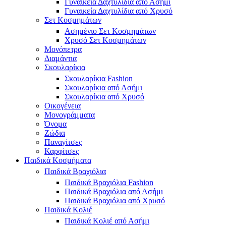
Γυναικεία Δαχτυλίδια από Ασήμι
Γυναικεία Δαχτυλίδια από Χρυσό
Σετ Κοσμημάτων
Ασημένιο Σετ Κοσμημάτων
Χρυσό Σετ Κοσμημάτων
Μονόπετρα
Διαμάντια
Σκουλαρίκια
Σκουλαρίκια Fashion
Σκουλαρίκια από Ασήμι
Σκουλαρίκια από Χρυσό
Οικογένεια
Μονογράμματα
Όνομα
Ζώδια
Παναγίτσες
Καρφίτσες
Παιδικά Κοσμήματα
Παιδικά Βραχιόλια
Παιδικά Βραχιόλια Fashion
Παιδικά Βραχιόλια από Ασήμι
Παιδικά Βραχιόλια από Χρυσό
Παιδικά Κολιέ
Παιδικά Κολιέ από Ασήμι