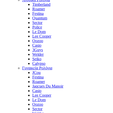
Timberland
Roamer
Festina
Quantum
Sector
Police
Le Dom
Lee Cooper
Oozoo
Casio
3Guys
Welder
Seiko
Calypso
Γυναικεία Ρολόγια
JCou
Festina
Roamer
Jaqcues Du Manoir
Casio
Lee Cooper
Le Dom
Oozoo
Sector