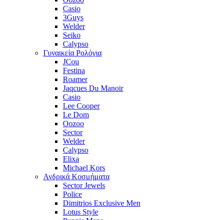
Casio
3Guys
Welder
Seiko
Calypso
Γυναικεία Ρολόγια
JCou
Festina
Roamer
Jaqcues Du Manoir
Casio
Lee Cooper
Le Dom
Oozoo
Sector
Welder
Calypso
Elixa
Michael Kors
Ανδρικά Κοσμήματα
Sector Jewels
Police
Dimitrios Exclusive Men
Lotus Style