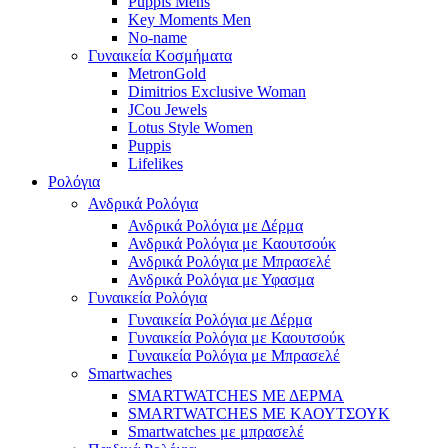
Puppis Mens
Key Moments Men
No-name
Γυναικεία Κοσμήματα
MetronGold
Dimitrios Exclusive Woman
JCou Jewels
Lotus Style Women
Puppis
Lifelikes
Ρολόγια
Ανδρικά Ρολόγια
Ανδρικά Ρολόγια με Δέρμα
Ανδρικά Ρολόγια με Καουτσούκ
Ανδρικά Ρολόγια με Μπρασελέ
Ανδρικά Ρολόγια με Υφασμα
Γυναικεία Ρολόγια
Γυναικεία Ρολόγια με Δέρμα
Γυναικεία Ρολόγια με Καουτσούκ
Γυναικεία Ρολόγια με Μπρασελέ
Smartwaches
SMARTWATCHES ΜΕ ΔΕΡΜΑ
SMARTWATCHES ΜΕ ΚΑΟΥΤΣΟΥΚ
Smartwatches με μπρασελέ