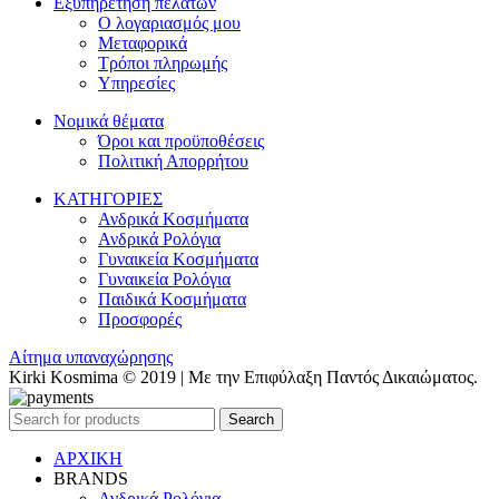
Εξυπηρέτηση πελατών
Ο λογαριασμός μου
Μεταφορικά
Τρόποι πληρωμής
Υπηρεσίες
Νομικά θέματα
Όροι και προϋποθέσεις
Πολιτική Απορρήτου
ΚΑΤΗΓΟΡΙΕΣ
Ανδρικά Κοσμήματα
Ανδρικά Ρολόγια
Γυναικεία Κοσμήματα
Γυναικεία Ρολόγια
Παιδικά Κοσμήματα
Προσφορές
Αίτημα υπαναχώρησης
Kirki Kosmima © 2019 | Με την Επιφύλαξη Παντός Δικαιώματος.
Search
ΑΡΧΙΚΗ
BRANDS
Ανδρικά Ρολόγια