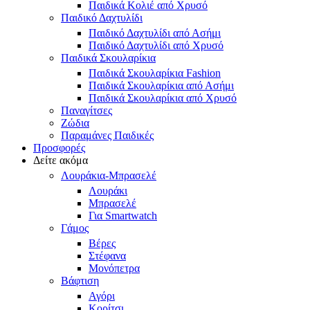
Παιδικά Κολιέ από Χρυσό
Παιδικό Δαχτυλίδι
Παιδικό Δαχτυλίδι από Ασήμι
Παιδικό Δαχτυλίδι από Χρυσό
Παιδικά Σκουλαρίκια
Παιδικά Σκουλαρίκια Fashion
Παιδικά Σκουλαρίκια από Ασήμι
Παιδικά Σκουλαρίκια από Χρυσό
Παναγίτσες
Ζώδια
Παραμάνες Παιδικές
Προσφορές
Δείτε ακόμα
Λουράκια-Μπρασελέ
Λουράκι
Μπρασελέ
Για Smartwatch
Γάμος
Βέρες
Στέφανα
Μονόπετρα
Βάφτιση
Αγόρι
Κορίτσι