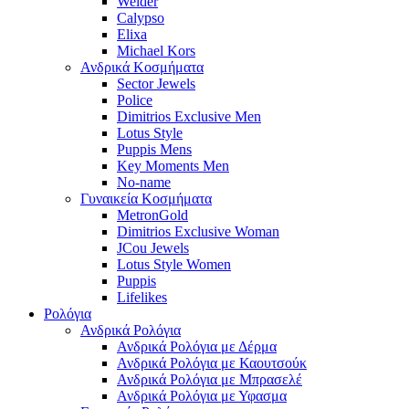
Welder
Calypso
Elixa
Michael Kors
Ανδρικά Κοσμήματα
Sector Jewels
Police
Dimitrios Exclusive Men
Lotus Style
Puppis Mens
Key Moments Men
No-name
Γυναικεία Κοσμήματα
MetronGold
Dimitrios Exclusive Woman
JCou Jewels
Lotus Style Women
Puppis
Lifelikes
Ρολόγια
Ανδρικά Ρολόγια
Ανδρικά Ρολόγια με Δέρμα
Ανδρικά Ρολόγια με Καουτσούκ
Ανδρικά Ρολόγια με Μπρασελέ
Ανδρικά Ρολόγια με Υφασμα