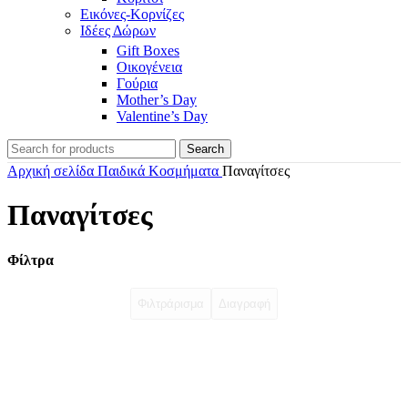
Εικόνες-Κορνίζες
Ιδέες Δώρων
Gift Boxes
Οικογένεια
Γούρια
Mother’s Day
Valentine’s Day
Search
Αρχική σελίδα
Παιδικά Κοσμήματα
Παναγίτσες
Παναγίτσες
Φίλτρα
Φιλτράρισμα
Διαγραφή