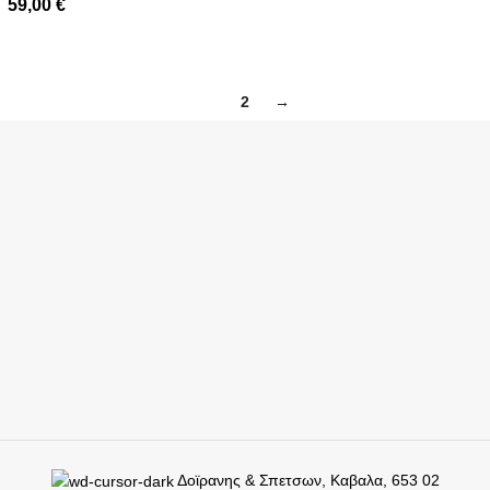
59,00
€
1
2
→
Δοϊρανης & Σπετσων, Καβαλα, 653 02