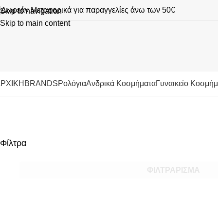
Δωρεάν Μεταφορικά για παραγγελίες άνω των 50€
Skip to navigation
Skip to main content
ΡΧΙΚΗ
BRANDS
Ρολόγια
Ανδρικά Κοσμήματα
Γυναικείο Κοσμή
Φίλτρα
ΦΙΛΤΡΆΡΙΣΜΑ