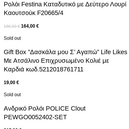
Ρολόι Festina Καταδυτικό με Δεύτερο Λουρί
Καουτσούκ F20665/4
164,00
€
196,00
€
Sold out
Gift Box ”Δασκάλα μου Σ’ Αγαπώ” Life Likes
Με Ατσάλινο Επιχρυσωμένο Κολιέ με
Καρδιά κωδ.5212018761711
19,00
€
Sold out
Ανδρικό Ρολόι POLICE Clout
PEWGO0052402-SET