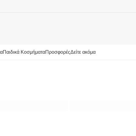
μα
Παιδικά Κοσμήματα
Προσφορές
Δείτε ακόμα
Αρχική σελίδα
ΙΔΕΕΣ ΔΩΡΩΝ
GIFT BOXES
GIFT BOXES