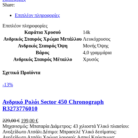
ποσότητα
Share:
Επιπλέον πληροφορίες
Επιπλέον πληροφορίες
Καράτια Χρυσού
14k
Ανδρικός Σταυρός Χρώμα Μετάλλου
Λευκόχρυσος
Ανδρικός Σταυρός Όψη
Μονής Όψης
Βάρος
4,0 γραμμάρια
Ανδρικός Σταυρός Μέταλλο
Χρυσός
Σχετικά Προϊόντα
-13%
Ανδρικό Ρολόι Sector 450 Chronograph
R3273776010
Original
Η
229,00
€
199,00
€
price
τρέχουσα
Μηχανισμός: Μπαταρία Διάμετρος: 43 χιλιοστά Υλικό πλαισίου:
was:
τιμή
Ανοξείδωτο Ατσάλι Δέσιμο: Μπρασελέ Υλικό δεσίματος:
229,00 €.
είναι:
Ανοξείδωτο Ατσάλι Χρώμα λουριού: Ασημί Κούμπωμα: