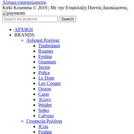
Αίτημα υπαναχώρησης
Kirki Kosmima © 2019 | Με την Επιφύλαξη Παντός Δικαιώματος.
Search
ΑΡΧΙΚΗ
BRANDS
Ανδρικά Ρολόγια
Timberland
Roamer
Festina
Quantum
Sector
Police
Le Dom
Lee Cooper
Oozoo
Casio
3Guys
Welder
Seiko
Calypso
Γυναικεία Ρολόγια
JCou
Festina