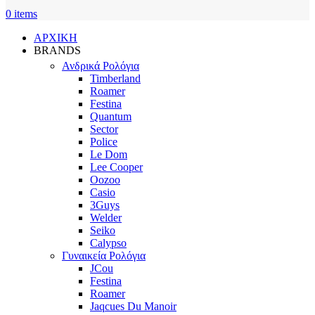
0
items
ΑΡΧΙΚΗ
BRANDS
Ανδρικά Ρολόγια
Timberland
Roamer
Festina
Quantum
Sector
Police
Le Dom
Lee Cooper
Oozoo
Casio
3Guys
Welder
Seiko
Calypso
Γυναικεία Ρολόγια
JCou
Festina
Roamer
Jaqcues Du Manoir