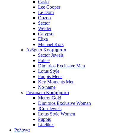
Casio
Lee Cooper
Le Dom
Oozoo
Sector
Welder
Calypso
Elixa
Michael Kors
Ανδρικά Κοσμήματα
Sector Jewels
Police
Dimitrios Exclusive Men
Lotus Style
Puppis Mens
Key Moments Men
No-name
Γυναικεία Κοσμήματα
MetronGold
Dimitrios Exclusive Woman
JCou Jewels
Lotus Style Women
Puppis
Lifelikes
Ρολόγια