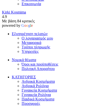
Επικοινωνία
Kirki Kosmima
4.9
Με βάση 84 κριτικές
powered by
G
o
o
g
l
e
Εξυπηρέτηση πελατών
Ο λογαριασμός μου
Μεταφορικά
Τρόποι πληρωμής
Υπηρεσίες
Νομικά θέματα
Όροι και προϋποθέσεις
Πολιτική Απορρήτου
ΚΑΤΗΓΟΡΙΕΣ
Ανδρικά Κοσμήματα
Ανδρικά Ρολόγια
Γυναικεία Κοσμήματα
Γυναικεία Ρολόγια
Παιδικά Κοσμήματα
Προσφορές