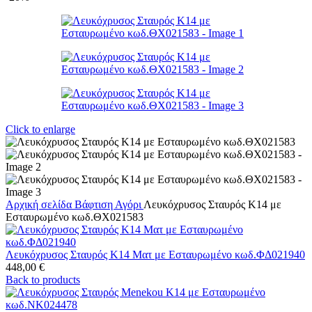
Click to enlarge
Αρχική σελίδα
Βάφτιση
Αγόρι
Λευκόχρυσος Σταυρός Κ14 με
Εσταυρωμένο κωδ.ΘΧ021583
Λευκόχρυσος Σταυρός Κ14 Ματ με Εσταυρωμένο κωδ.ΦΔ021940
448,00
€
Back to products