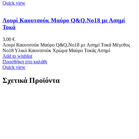
Quick view
Λουρί Καουτσούκ Μαύρο Q&Q,No18 με Ασημί
Τοκά
3,00
€
Λουρί Καουτσούκ Μαύρο Q&Q,No18 με Ασημί Τοκά Μέγεθος
Νο18 Υλικό Καουτσούκ Χρώμα Μαύρο Τοκάς Ασημί
Add to wishlist
Προσθήκη στο καλάθι
Quick view
Σχετικά Προϊόντα
Xρυσός Δίχρωμος Ανδρικός Ματ Λουστρε Σταυρός
Κ14, Με Εσταυρωμένο κωδ.109991
312,00
€
Xρυσός Δίχρωμος Ανδρικός Ματ Λουστρε Σταυρός Κ14, Με
Εσταυρωμένο K14 Βάρος: 1,6 γραμμάρια Διαστάσεις: 32*18mm