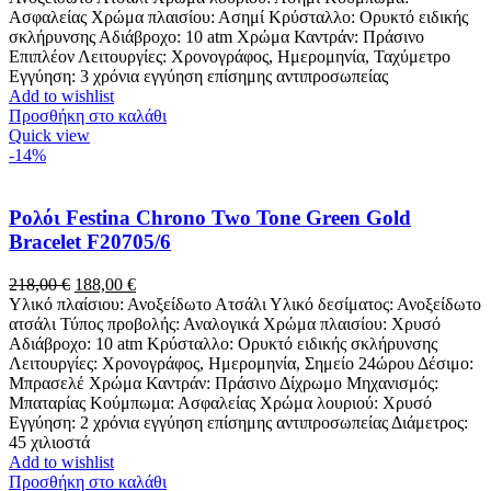
199,00 €.
Ασφαλείας Χρώμα πλαισίου: Ασημί Κρύσταλλο: Ορυκτό ειδικής
σκλήρυνσης Αδιάβροχο: 10 atm Χρώμα Καντράν: Πράσινο
Επιπλέον Λειτουργίες: Χρονογράφος, Ημερομηνία, Ταχύμετρο
Εγγύηση: 3 χρόνια εγγύηση επίσημης αντιπροσωπείας
Add to wishlist
Προσθήκη στο καλάθι
Quick view
-14%
Ρολόι Festina Chrono Two Tone Green Gold
Bracelet F20705/6
Original
Η
218,00
€
188,00
€
price
τρέχουσα
Υλικό πλαίσιου: Ανοξείδωτο Ατσάλι Υλικό δεσίματος: Ανοξείδωτο
was:
τιμή
ατσάλι Τύπος προβολής: Αναλογικά Χρώμα πλαισίου: Χρυσό
218,00 €.
είναι:
Αδιάβροχο: 10 atm Κρύσταλλο: Ορυκτό ειδικής σκλήρυνσης
188,00 €.
Λειτουργίες: Χρονογράφος, Ημερομηνία, Σημείο 24ώρου Δέσιμο:
Μπρασελέ Χρώμα Καντράν: Πράσινο Δίχρωμο Μηχανισμός:
Μπαταρίας Κούμπωμα: Ασφαλείας Χρώμα λουριού: Χρυσό
Εγγύηση: 2 χρόνια εγγύηση επίσημης αντιπροσωπείας Διάμετρος:
45 χιλιοστά
Add to wishlist
Προσθήκη στο καλάθι