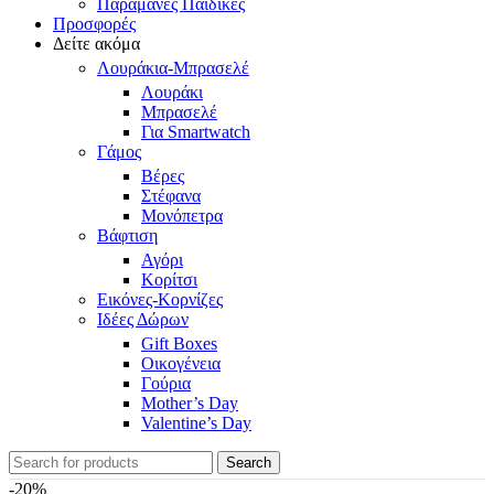
Παραμάνες Παιδικές
Προσφορές
Δείτε ακόμα
Λουράκια-Μπρασελέ
Λουράκι
Μπρασελέ
Για Smartwatch
Γάμος
Βέρες
Στέφανα
Μονόπετρα
Βάφτιση
Αγόρι
Κορίτσι
Εικόνες-Κορνίζες
Ιδέες Δώρων
Gift Boxes
Οικογένεια
Γούρια
Mother’s Day
Valentine’s Day
Search
-20%