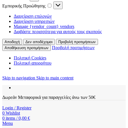
Εμπορικής
Εμπορικής Προώθησης
Προώθησης
Διαχείριση επιλογών
Διαχείριση υπηρεσιών
Manage {vendor_count} vendors
Διαβάστε περισσότερα για αυτούς τους σκοπούς
Αποδοχή
Δεν αποδέχομαι
Προβολή προτιμήσεων
Προβολή προτιμήσεων
Αποθήκευση προτιμήσεων
Πολιτική Cookies
Πολιτική απορρήτου
Skip to navigation
Skip to main content
Δωρεάν Μεταφορικά για παραγγελίες άνω των 50€
Login / Register
0
Wishlist
0
items
/
0,00
€
Menu