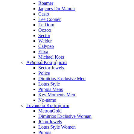
Roamer
Jaqcues Du Manoir
Casio
Lee Cooper
Le Dom
Oozoo
Sector
Welder
Calypso
Elixa
Michael Kors
Ανδρικά Κοσμήματα
Sector Jewels
Police
Dimitrios Exclusive Men
Lotus Style
Puppis Mens
Key Moments Men
No-name
Γυναικεία Κοσμήματα
MetronGold
Dimitrios Exclusive Woman
JCou Jewels
Lotus Style Women
Puppis