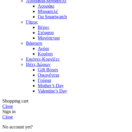
Λουράκια-Μπρασελέ
Λουράκι
Μπρασελέ
Για Smartwatch
Γάμος
Βέρες
Στέφανα
Μονόπετρα
Βάφτιση
Αγόρι
Κορίτσι
Εικόνες-Κορνίζες
Ιδέες Δώρων
Gift Boxes
Οικογένεια
Γούρια
Mother’s Day
Valentine’s Day
Shopping cart
Close
Sign in
Close
No account yet?