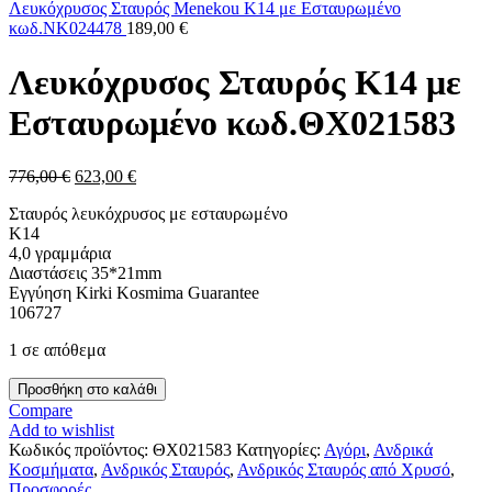
Λευκόχρυσος Σταυρός Menekou Κ14 με Εσταυρωμένο
κωδ.ΝΚ024478
189,00
€
Λευκόχρυσος Σταυρός Κ14 με
Εσταυρωμένο κωδ.ΘΧ021583
Original
Η
776,00
€
623,00
€
price
τρέχουσα
Σταυρός λευκόχρυσος με εσταυρωμένο
was:
τιμή
Κ14
776,00 €.
είναι:
4,0 γραμμάρια
623,00 €.
Διαστάσεις 35*21mm
Εγγύηση Kirki Kosmima Guarantee
106727
1 σε απόθεμα
Λευκόχρυσος
Προσθήκη στο καλάθι
Σταυρός
Compare
Κ14
Add to wishlist
με
Κωδικός προϊόντος:
ΘΧ021583
Κατηγορίες:
Αγόρι
,
Ανδρικά
Εσταυρωμένο
Κοσμήματα
,
Ανδρικός Σταυρός
,
Ανδρικός Σταυρός από Χρυσό
,
κωδ.ΘΧ021583
Προσφορές