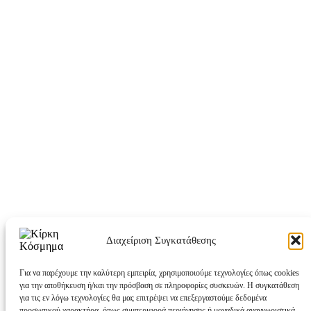
Διαχείριση Συγκατάθεσης
Για να παρέχουμε την καλύτερη εμπειρία, χρησιμοποιούμε τεχνολογίες όπως cookies
για την αποθήκευση ή/και την πρόσβαση σε πληροφορίες συσκευών. Η συγκατάθεση
για τις εν λόγω τεχνολογίες θα μας επιτρέψει να επεξεργαστούμε δεδομένα
προσωπικού χαρακτήρα, όπως συμπεριφορά περιήγησης ή μοναδικά αναγνωριστικά