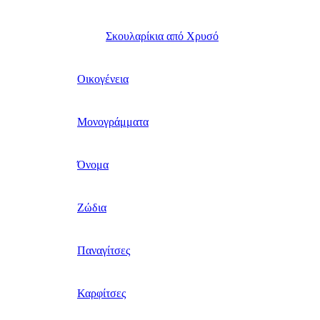
Σκουλαρίκια από Χρυσό
Οικογένεια
Μονογράμματα
Όνομα
Ζώδια
Παναγίτσες
Καρφίτσες