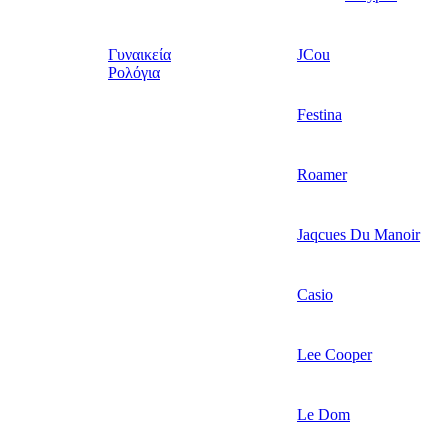
Γυναικεία
JCou
Ρολόγια
Festina
Roamer
Jaqcues Du Manoir
Casio
Lee Cooper
Le Dom