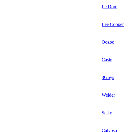
Le Dom
Lee Cooper
Oozoo
Casio
3Guys
Welder
Seiko
Calypso