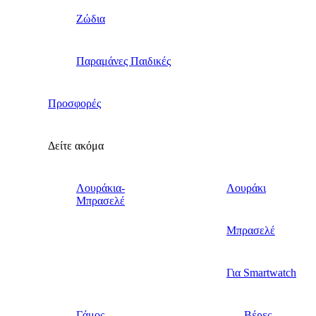
Ζώδια
Παραμάνες Παιδικές
Προσφορές
Δείτε ακόμα
Λουράκια-
Λουράκι
Μπρασελέ
Μπρασελέ
Για Smartwatch
Γάμος
Βέρες