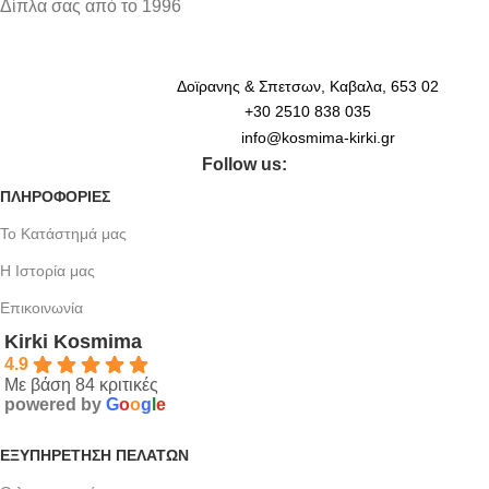
Δίπλα σας από το 1996
Δοϊρανης & Σπετσων, Καβαλα, 653 02
+30 2510 838 035
info@kosmima-kirki.gr
Follow us:
ΠΛΗΡΟΦΟΡΙΕΣ
Το Κατάστημά μας
Η Ιστορία μας
Επικοινωνία
Kirki Kosmima
4.9
Με βάση 84 κριτικές
powered by
G
o
o
g
l
e
ΕΞΥΠΗΡΈΤΗΣΗ ΠΕΛΑΤΏΝ