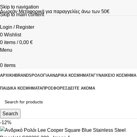
Skip to navigation
Δωρεάν Μεταφορικά για παραγγελίες άνω των 50€
Skip to main content
Login / Register
0
Wishlist
0
items
/
0,00
€
Menu
0
items
ΑΡΧΙΚΗ
BRANDS
ΡΟΛΌΓΙΑ
ΑΝΔΡΙΚΆ ΚΟΣΜΉΜΑΤΑ
ΓΥΝΑΙΚΕΊΟ ΚΟΣΜΉΜΑ
ΠΑΙΔΙΚΆ ΚΟΣΜΉΜΑΤΑ
ΠΡΟΣΦΟΡΈΣ
ΔΕΊΤΕ ΑΚΌΜΑ
Search
-12%