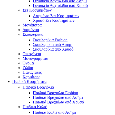
Γυναικεία Δαχτυλίδια από Ασήμι
Γυναικεία Δαχτυλίδια από Χρυσό
Σετ Κοσμημάτων
Ασημένιο Σετ Κοσμημάτων
Χρυσό Σετ Κοσμημάτων
Μονόπετρα
Διαμάντια
Σκουλαρίκια
Σκουλαρίκια Fashion
Σκουλαρίκια από Ασήμι
Σκουλαρίκια από Χρυσό
Οικογένεια
Μονογράμματα
Όνομα
Ζώδια
Παναγίτσες
Καρφίτσες
Παιδικά Κοσμήματα
Παιδικά Βραχιόλια
Παιδικά Βραχιόλια Fashion
Παιδικά Βραχιόλια από Ασήμι
Παιδικά Βραχιόλια από Χρυσό
Παιδικά Κολιέ
Παιδικά Κολιέ από Ασήμι