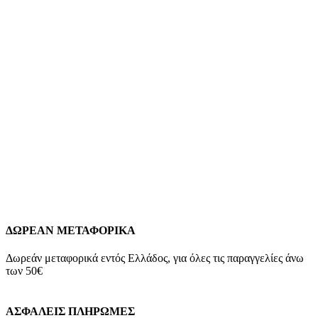
Προσθήκη στο καλάθι
Quick view
Χρυσά Παιδικά Σκουλαρίκια Καρφωτά Κ9,Με
Κορώνα Με Κόκκινο Και Λευκό Σμάλτο
κωδ.109866
99,00
€
Χρυσά Παιδικά Σκουλαρίκια Καρφωτά Κ9,Με Κορώνα Με
Κόκκινο Και Λευκό Σμάλτο Κ9 Βάρος: 0,7 γραμμάρια Διαστάσεις:
3mm*10mm Εγγύηση Kirki Kosmima Guarantee
Add to wishlist
Προσθήκη στο καλάθι
Quick view
ΔΩΡΕΑΝ ΜΕΤΑΦΟΡΙΚΑ
Δωρεάν μεταφορικά εντός Ελλάδος, για όλες τις παραγγελίες άνω
των 50€
ΑΣΦΑΛΕΙΣ ΠΛΗΡΩΜΕΣ