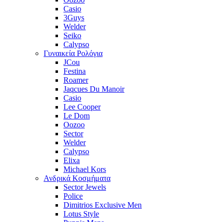
Casio
3Guys
Welder
Seiko
Calypso
Γυναικεία Ρολόγια
JCou
Festina
Roamer
Jaqcues Du Manoir
Casio
Lee Cooper
Le Dom
Oozoo
Sector
Welder
Calypso
Elixa
Michael Kors
Ανδρικά Κοσμήματα
Sector Jewels
Police
Dimitrios Exclusive Men
Lotus Style