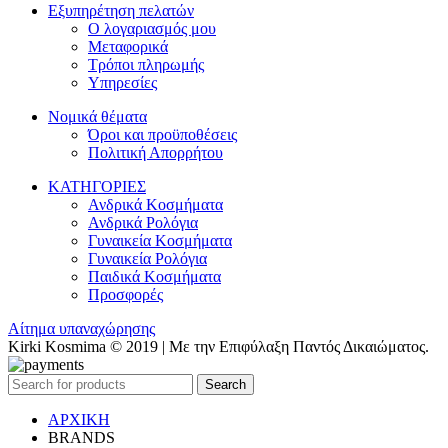
Εξυπηρέτηση πελατών
Ο λογαριασμός μου
Μεταφορικά
Τρόποι πληρωμής
Υπηρεσίες
Νομικά θέματα
Όροι και προϋποθέσεις
Πολιτική Απορρήτου
ΚΑΤΗΓΟΡΙΕΣ
Ανδρικά Κοσμήματα
Ανδρικά Ρολόγια
Γυναικεία Κοσμήματα
Γυναικεία Ρολόγια
Παιδικά Κοσμήματα
Προσφορές
Αίτημα υπαναχώρησης
Kirki Kosmima © 2019 | Με την Επιφύλαξη Παντός Δικαιώματος.
Search
ΑΡΧΙΚΗ
BRANDS