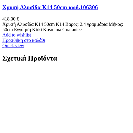
Χρυσή Αλυσίδα Κ14 50cm κωδ.106306
418,00
€
Χρυσή Αλυσίδα Κ14 50cm K14 Βάρος: 2.4 γραμμάρια Μήκος:
50cm Εγγύηση Kirki Kosmima Guarantee
Add to wishlist
Προσθήκη στο καλάθι
Quick view
Σχετικά Προϊόντα
Χρυσά Παιδικά Σκουλαρίκια Καρφωτά Κ9,
Καρδίες Με Κόκκινο Σμάλτο Και Λευκά Ζιργκόν
κωδ.110025
98,00
€
Χρυσά Παιδικά Σκουλαρίκια Καρφωτά Κ9, Καρδίες Με Κόκκινο
Σμάλτο Και Λευκά Ζιργκόν Κ9 Βάρος: 0,7 γραμμάρια Διαστάσεις:
5mm*7mm Εγγύηση Kirki Kosmima Guarantee
Add to wishlist