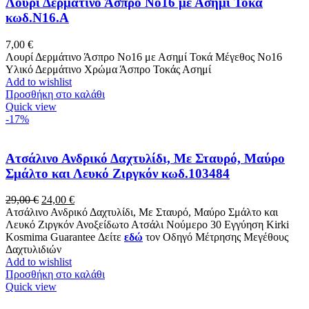
Λουρί Δερμάτινο Άσπρο No16 με Ασημί Τοκά
κωδ.Ν16.Α
7,00
€
Λουρί Δερμάτινο Άσπρο No16 με Ασημί Τοκά Μέγεθος Νο16
Υλικό Δερμάτινο Χρώμα Άσπρο Τοκάς Ασημί
Add to wishlist
Προσθήκη στο καλάθι
Quick view
-17%
Ατσάλινο Ανδρικό Δαχτυλίδι, Με Σταυρό, Μαύρο
Σμάλτο και Λευκό Ζιργκόν κωδ.103484
Original
Η
29,00
€
24,00
€
price
τρέχουσα
Ατσάλινο Ανδρικό Δαχτυλίδι, Με Σταυρό, Μαύρο Σμάλτο και
was:
τιμή
Λευκό Ζιργκόν Ανοξείδωτο Ατσάλι Νούμερο 30 Εγγύηση Kirki
29,00 €.
είναι:
Kosmima Guarantee Δείτε
εδώ
τον Οδηγό Μέτρησης Μεγέθους
24,00 €.
Δαχτυλιδιών
Add to wishlist
Προσθήκη στο καλάθι
Quick view