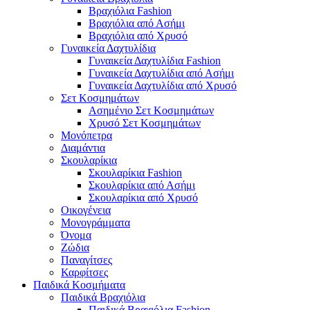
Βραχιόλια Fashion
Βραχιόλια από Ασήμι
Βραχιόλια από Χρυσό
Γυναικεία Δαχτυλίδια
Γυναικεία Δαχτυλίδια Fashion
Γυναικεία Δαχτυλίδια από Ασήμι
Γυναικεία Δαχτυλίδια από Χρυσό
Σετ Κοσμημάτων
Ασημένιο Σετ Κοσμημάτων
Χρυσό Σετ Κοσμημάτων
Μονόπετρα
Διαμάντια
Σκουλαρίκια
Σκουλαρίκια Fashion
Σκουλαρίκια από Ασήμι
Σκουλαρίκια από Χρυσό
Οικογένεια
Μονογράμματα
Όνομα
Ζώδια
Παναγίτσες
Καρφίτσες
Παιδικά Κοσμήματα
Παιδικά Βραχιόλια
Παιδικά Βραχιόλια Fashion