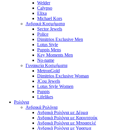
Welder
Calypso
Elixa
Michael Kors
Ανδρικά Κοσμήματα
Sector Jewels
Police
Dimitrios Exclusive Men
Lotus Style
Puppis Mens
Key Moments Men
No-name
Γυναικεία Κοσμήματα
MetronGold
Dimitrios Exclusive Woman
JCou Jewels
Lotus Style Women
Puppis
Lifelikes
Ρολόγια
Ανδρικά Ρολόγια
Ανδρικά Ρολόγια με Δέρμα
Ανδρικά Ρολόγια με Καουτσούκ
Ανδρικά Ρολόγια με Μπρασελέ
Ανδρικά Ρολόγια με Υφασμα