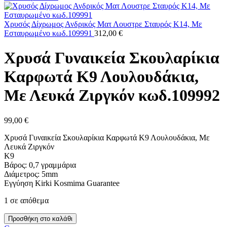
Xρυσός Δίχρωμος Ανδρικός Ματ Λουστρε Σταυρός Κ14, Με
Εσταυρωμένο κωδ.109991
312,00
€
Χρυσά Γυναικεία Σκουλαρίκια
Καρφωτά Κ9 Λουλουδάκια,
Με Λευκά Ζιργκόν κωδ.109992
99,00
€
Χρυσά Γυναικεία Σκουλαρίκια Καρφωτά Κ9 Λουλουδάκια, Με
Λευκά Ζιργκόν
K9
Βάρος: 0,7 γραμμάρια
Διάμετρος: 5mm
Εγγύηση Kirki Kosmima Guarantee
1 σε απόθεμα
Χρυσά
Προσθήκη στο καλάθι
Γυναικεία