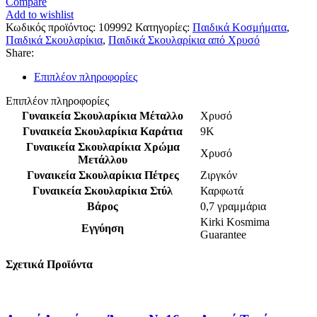
Compare
Σκουλαρίκια
Add to wishlist
Καρφωτά
Κωδικός προϊόντος:
109992
Κατηγορίες:
Παιδικά Κοσμήματα
,
Κ9
Παιδικά Σκουλαρίκια
,
Παιδικά Σκουλαρίκια από Χρυσό
Λουλουδάκια,
Share:
Με
Λευκά
Επιπλέον πληροφορίες
Ζιργκόν
κωδ.109992
Επιπλέον πληροφορίες
ποσότητα
Γυναικεία Σκουλαρίκια Μέταλλο
Χρυσό
Γυναικεία Σκουλαρίκια Καράτια
9K
Γυναικεία Σκουλαρίκια Χρώμα
Χρυσό
Μετάλλου
Γυναικεία Σκουλαρίκια Πέτρες
Ζιργκόν
Γυναικεία Σκουλαρίκια Στύλ
Καρφωτά
Βάρος
0,7 γραμμάρια
Kirki Kosmima
Εγγύηση
Guarantee
Σχετικά Προϊόντα