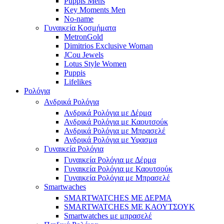
Puppis Mens
Key Moments Men
No-name
Γυναικεία Κοσμήματα
MetronGold
Dimitrios Exclusive Woman
JCou Jewels
Lotus Style Women
Puppis
Lifelikes
Ρολόγια
Ανδρικά Ρολόγια
Ανδρικά Ρολόγια με Δέρμα
Ανδρικά Ρολόγια με Καουτσούκ
Ανδρικά Ρολόγια με Μπρασελέ
Ανδρικά Ρολόγια με Υφασμα
Γυναικεία Ρολόγια
Γυναικεία Ρολόγια με Δέρμα
Γυναικεία Ρολόγια με Καουτσούκ
Γυναικεία Ρολόγια με Μπρασελέ
Smartwaches
SMARTWATCHES ΜΕ ΔΕΡΜΑ
SMARTWATCHES ΜΕ ΚΑΟΥΤΣΟΥΚ
Smartwatches με μπρασελέ