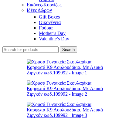
Εικόνες-Κορνίζες
Ιδέες Δώρων
Gift Boxes
Οικογένεια
Γούρια
Mother’s Day
Valentine’s Day
Search