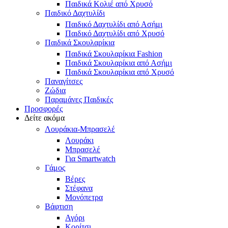
Παιδικά Κολιέ από Χρυσό
Παιδικό Δαχτυλίδι
Παιδικό Δαχτυλίδι από Ασήμι
Παιδικό Δαχτυλίδι από Χρυσό
Παιδικά Σκουλαρίκια
Παιδικά Σκουλαρίκια Fashion
Παιδικά Σκουλαρίκια από Ασήμι
Παιδικά Σκουλαρίκια από Χρυσό
Παναγίτσες
Ζώδια
Παραμάνες Παιδικές
Προσφορές
Δείτε ακόμα
Λουράκια-Μπρασελέ
Λουράκι
Μπρασελέ
Για Smartwatch
Γάμος
Βέρες
Στέφανα
Μονόπετρα
Βάφτιση
Αγόρι
Κορίτσι