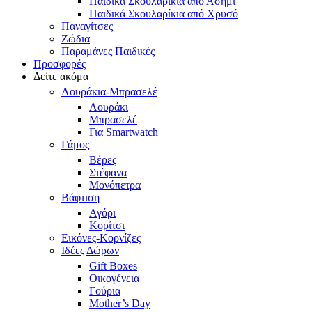
Παιδικά Σκουλαρίκια από Ασήμι
Παιδικά Σκουλαρίκια από Χρυσό
Παναγίτσες
Ζώδια
Παραμάνες Παιδικές
Προσφορές
Δείτε ακόμα
Λουράκια-Μπρασελέ
Λουράκι
Μπρασελέ
Για Smartwatch
Γάμος
Βέρες
Στέφανα
Μονόπετρα
Βάφτιση
Αγόρι
Κορίτσι
Εικόνες-Κορνίζες
Ιδέες Δώρων
Gift Boxes
Οικογένεια
Γούρια
Mother’s Day