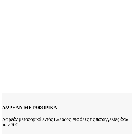
Προσθήκη στο καλάθι
Quick view
Xρυσός Ανδρικός Σταυρός Κ14 Λουστρέ
κωδ.110028
149,00
€
Xρυσός Ανδρικός Σταυρός Κ14, Ματ Λουστρέ K14 Βάρος: 0,8
γραμμάρια Διαστάσεις: 23*10mm Πάχος: 2mm Εγγύηση Kirki
Kosmima Guarantee
*Διαθέτουμε στο κατάστημα μεγάλη
ποικιλία αλυσίδων κατάλληλων να συνοδεύσουν τον σταυρό
της επιλογής σας! Επικοινωνήστε μαζί μας για να βρούμε τον
καλύτερο συνδυασμό!
Add to wishlist
Προσθήκη στο καλάθι
Quick view
ΔΩΡΕΑΝ ΜΕΤΑΦΟΡΙΚΑ
Δωρεάν μεταφορικά εντός Ελλάδος, για όλες τις παραγγελίες άνω
των 50€