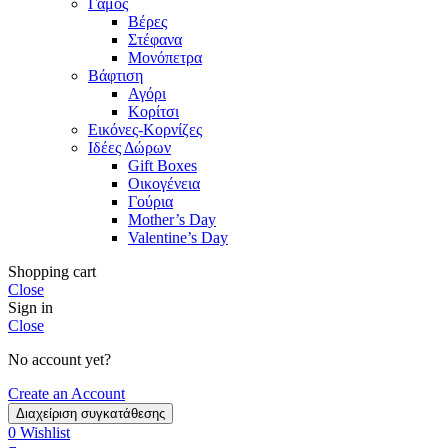
Γάμος
Βέρες
Στέφανα
Μονόπετρα
Βάφτιση
Αγόρι
Κορίτσι
Εικόνες-Κορνίζες
Ιδέες Δώρων
Gift Boxes
Οικογένεια
Γούρια
Mother’s Day
Valentine’s Day
Shopping cart
Close
Sign in
Close
No account yet?
Create an Account
Διαχείριση συγκατάθεσης
0
Wishlist