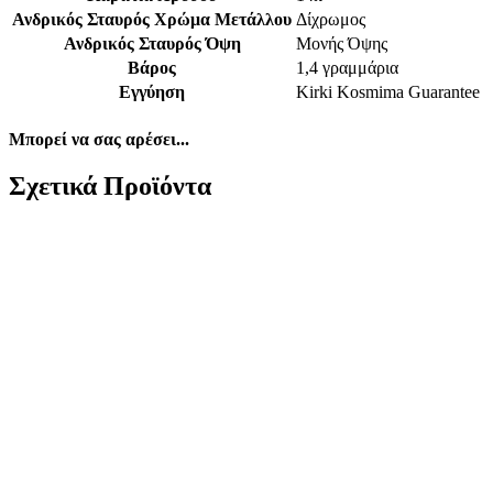
Ανδρικός Σταυρός Χρώμα Μετάλλου
Δίχρωμος
Ανδρικός Σταυρός Όψη
Μονής Όψης
Βάρος
1,4 γραμμάρια
Εγγύηση
Kirki Kosmima Guarantee
Μπορεί να σας αρέσει...
Σχετικά Προϊόντα
Xρυσός Δίχρωμος Ανδρικός Ματ Λουστρε Σταυρός
Κ14, Με Εσταυρωμένο κωδ.109991
312,00
€
Xρυσός Δίχρωμος Ανδρικός Ματ Λουστρε Σταυρός Κ14, Με
Εσταυρωμένο K14 Βάρος: 1,6 γραμμάρια Διαστάσεις: 32*18mm
Πάχος: 3mm Εγγύηση Kirki Kosmima Guarantee
*Διαθέτουμε στο
κατάστημα μεγάλη ποικιλία αλυσίδων κατάλληλων να
συνοδεύσουν τον σταυρό της επιλογής σας! Επικοινωνήστε
μαζί μας για να βρούμε τον καλύτερο συνδυασμό!
Add to wishlist