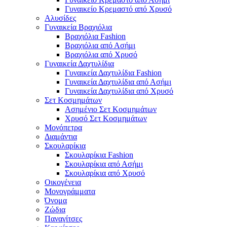
Γυναικείο Κρεμαστό από Χρυσό
Αλυσίδες
Γυναικεία Βραχιόλια
Βραχιόλια Fashion
Βραχιόλια από Ασήμι
Βραχιόλια από Χρυσό
Γυναικεία Δαχτυλίδια
Γυναικεία Δαχτυλίδια Fashion
Γυναικεία Δαχτυλίδια από Ασήμι
Γυναικεία Δαχτυλίδια από Χρυσό
Σετ Κοσμημάτων
Ασημένιο Σετ Κοσμημάτων
Χρυσό Σετ Κοσμημάτων
Μονόπετρα
Διαμάντια
Σκουλαρίκια
Σκουλαρίκια Fashion
Σκουλαρίκια από Ασήμι
Σκουλαρίκια από Χρυσό
Οικογένεια
Μονογράμματα
Όνομα
Ζώδια
Παναγίτσες