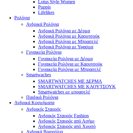
Lotus Style Women
Puppis
Lifelikes
Ρολόγια
Ανδρικά Ρολόγια
Ανδρικά Ρολόγια με Δέρμα
Ανδρικά Ρολόγια με Καουτσούκ
Ανδρικά Ρολόγια με Μπρασελέ
Ανδρικά Ρολόγια με Υφασμα
Γυναικεία Ρολόγια
Γυναικεία Ρολόγια με Δέρμα
Γυναικεία Ρολόγια με Καουτσούκ
Γυναικεία Ρολόγια με Μπρασελέ
Smartwaches
SMARTWATCHES ΜΕ ΔΕΡΜΑ
SMARTWATCHES ΜΕ ΚΑΟΥΤΣΟΥΚ
Smartwatches με μπρασελέ
Παιδικά Ρολόγια
Ανδρικά Κοσμήματα
Ανδρικός Σταυρός
Ανδρικός Σταυρός Fashion
Ανδρικός Σταυρός από Ασήμι
Ανδρικός Σταυρός από Χρυσό
Ανδρικά Βραχιόλια