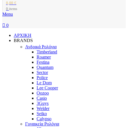
0,00
€
0
items
Menu
0
ΑΡΧΙΚΗ
BRANDS
Ανδρικά Ρολόγια
Timberland
Roamer
Festina
Quantum
Sector
Police
Le Dom
Lee Cooper
Oozoo
Casio
3Guys
Welder
Seiko
Calypso
Γυναικεία Ρολόγια