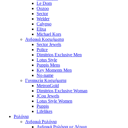
Le Dom
Oozoo
Sector
Welder
Calypso
Elixa
Michael Kors
Ανδρικά Κοσμήματα
Sector Jewels
Police
Dimitrios Exclusive Men
Lotus Style
Puppis Mens
Key Moments Men
No-name
Γυναικεία Κοσμήματα
MetronGold
Dimitrios Exclusive Woman
JCou Jewels
Lotus Style Women
Puppis
Lifelikes
Ρολόγια
Ανδρικά Ρολόγια
Ανδρικά Ρολόγια με Δέρμα