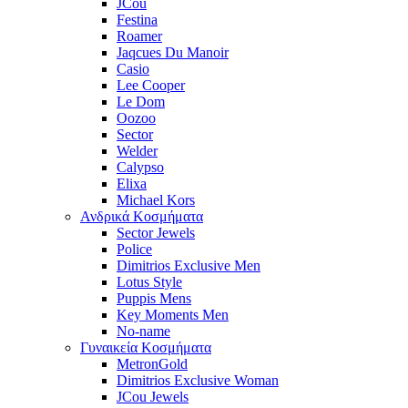
JCou
Festina
Roamer
Jaqcues Du Manoir
Casio
Lee Cooper
Le Dom
Oozoo
Sector
Welder
Calypso
Elixa
Michael Kors
Ανδρικά Κοσμήματα
Sector Jewels
Police
Dimitrios Exclusive Men
Lotus Style
Puppis Mens
Key Moments Men
No-name
Γυναικεία Κοσμήματα
MetronGold
Dimitrios Exclusive Woman
JCou Jewels