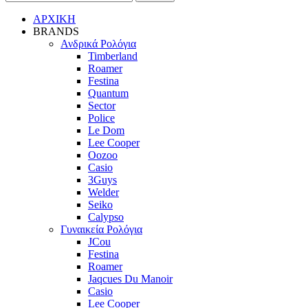
ΑΡΧΙΚΗ
BRANDS
Ανδρικά Ρολόγια
Timberland
Roamer
Festina
Quantum
Sector
Police
Le Dom
Lee Cooper
Oozoo
Casio
3Guys
Welder
Seiko
Calypso
Γυναικεία Ρολόγια
JCou
Festina
Roamer
Jaqcues Du Manoir
Casio
Lee Cooper