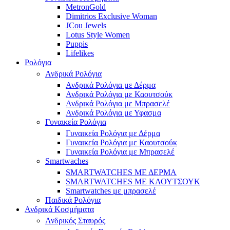
MetronGold
Dimitrios Exclusive Woman
JCou Jewels
Lotus Style Women
Puppis
Lifelikes
Ρολόγια
Ανδρικά Ρολόγια
Ανδρικά Ρολόγια με Δέρμα
Ανδρικά Ρολόγια με Καουτσούκ
Ανδρικά Ρολόγια με Μπρασελέ
Ανδρικά Ρολόγια με Υφασμα
Γυναικεία Ρολόγια
Γυναικεία Ρολόγια με Δέρμα
Γυναικεία Ρολόγια με Καουτσούκ
Γυναικεία Ρολόγια με Μπρασελέ
Smartwaches
SMARTWATCHES ΜΕ ΔΕΡΜΑ
SMARTWATCHES ΜΕ ΚΑΟΥΤΣΟΥΚ
Smartwatches με μπρασελέ
Παιδικά Ρολόγια
Ανδρικά Κοσμήματα
Ανδρικός Σταυρός