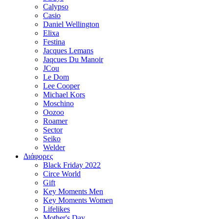
Calypso
Casio
Daniel Wellington
Elixa
Festina
Jacques Lemans
Jaqcues Du Manoir
JCou
Le Dom
Lee Cooper
Michael Kors
Moschino
Oozoo
Roamer
Sector
Seiko
Welder
Διάφορες
Black Friday 2022
Circe World
Gift
Key Moments Men
Key Moments Women
Lifelikes
Mother's Day