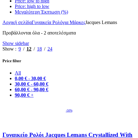
Price: low to high
Price: high to low
Μεγαλύτερη Έκπτωση (%)
Αρχική σελίδα
Γυναικεία Ρολόγια Μάρκες
Jacques Lemans
Προβάλλονται όλα - 2 αποτελέσματα
Show sidebar
Show
9
12
18
24
Price filter
All
0,00
€
-
30,00
€
30,00
€
-
60,00
€
60,00
€
-
90,00
€
90,00
€
+
-50%
Γυναικείο Ρολόι Jacques Lemans Crystallized With