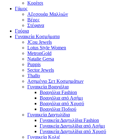
Κορίτσι
Γάμος
Αξεσουάρ Μαλλιών
Βέρες
Στέφανα
Γούρια
Γυναικεία Κοσμήματα
JCou Jewels
Lotus Style Women
MetronGold
Natalie Gersa
Puppis
Sector Jewels
Thallo
Ασημένιο Σετ Κοσμημάτων
Γυναικεία Βραχιόλια
Βραχιόλια Fashion
Βραχιόλια από Ασήμι
Βραχιόλια από Χρυσό
Βραχιόλια Ποδιού
Γυναικεία Δαχτυλίδια
Γυναικεία Δαχτυλίδια Fashion
Γυναικεία Δαχτυλίδια από Ασήμι
Γυναικεία Δαχτυλίδια από Χρυσό
Γυναικεία Κολιέ