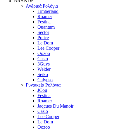
BRANDS
Ανδρικά Ρολόγια
Timberland
Roamer
Festina
Quantum
Sector
Police
Le Dom
Lee Cooper
Oozoo
Casio
3Guys
Welder
Seiko
Calypso
Γυναικεία Ρολόγια
JCou
Festina
Roamer
Jaqcues Du Manoir
Casio
Lee Cooper
Le Dom
Oozoo