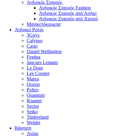
Ανδρικός Σταυρός
Ανδρικός Σταυρός Fashion
Ανδρικός Σταυρός από Ασήμι
Ανδρικός Σταυρός από Χρυσό
Μανικετόκουμπα
Ανδρικό Ρολόι
3Guys
Calypso
Casio
Daniel Wellington
Festina
Jaqcues Lemans
Le Dom
Lee Cooper
Marea
Oozoo
Police
Quantum
Roamer
Sector
Seiko
Timberland
Welder
Βάφτιση
Αγόρι