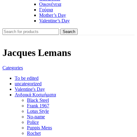
Οικογένεια
Γούρια
Mother’s Day
Valentine’s Day
Search
Jacques Lemans
Categories
To be edited
uncategorized
Valentine's Day
Ανδρικά Κοσμήματα
Black Steel
Frank 1967
Lotus Style
No-name
Police
Puppis Mens
Rochet