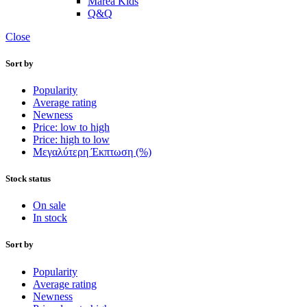
Marea Kids
Q&Q
Close
Sort by
Popularity
Average rating
Newness
Price: low to high
Price: high to low
Μεγαλύτερη Έκπτωση (%)
Stock status
On sale
In stock
Sort by
Popularity
Average rating
Newness