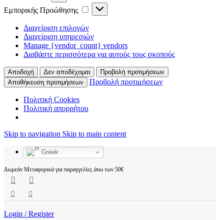
Εμπορικής Προώθησης
Διαχείριση επιλογών
Διαχείριση υπηρεσιών
Manage {vendor_count} vendors
Διαβάστε περισσότερα για αυτούς τους σκοπούς
Αποδοχή
Δεν αποδέχομαι
Προβολή προτιμήσεων
Προβολή προτιμήσεων
Αποθήκευση προτιμήσεων
Πολιτική Cookies
Πολιτική απορρήτου
Skip to navigation
Skip to main content
Greek
Δωρεάν Μεταφορικά για παραγγελίες άνω των 50€
Login / Register