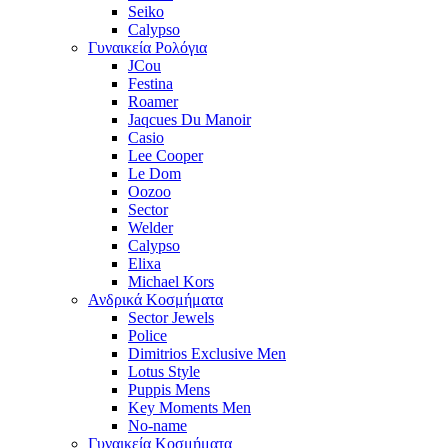
Seiko
Calypso
Γυναικεία Ρολόγια
JCou
Festina
Roamer
Jaqcues Du Manoir
Casio
Lee Cooper
Le Dom
Oozoo
Sector
Welder
Calypso
Elixa
Michael Kors
Ανδρικά Κοσμήματα
Sector Jewels
Police
Dimitrios Exclusive Men
Lotus Style
Puppis Mens
Key Moments Men
No-name
Γυναικεία Κοσμήματα