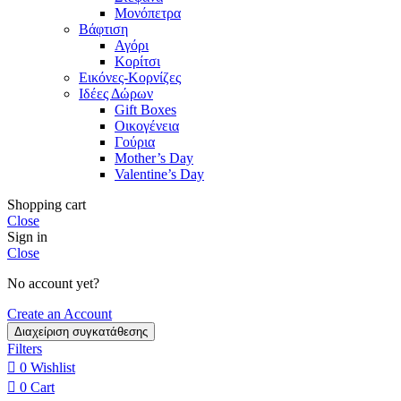
Μονόπετρα
Βάφτιση
Αγόρι
Κορίτσι
Εικόνες-Κορνίζες
Ιδέες Δώρων
Gift Boxes
Οικογένεια
Γούρια
Mother’s Day
Valentine’s Day
Shopping cart
Close
Sign in
Close
No account yet?
Create an Account
Διαχείριση συγκατάθεσης
Filters
0
Wishlist
0
Cart