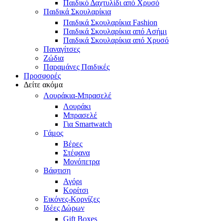
Παιδικό Δαχτυλίδι από Χρυσό
Παιδικά Σκουλαρίκια
Παιδικά Σκουλαρίκια Fashion
Παιδικά Σκουλαρίκια από Ασήμι
Παιδικά Σκουλαρίκια από Χρυσό
Παναγίτσες
Ζώδια
Παραμάνες Παιδικές
Προσφορές
Δείτε ακόμα
Λουράκια-Μπρασελέ
Λουράκι
Μπρασελέ
Για Smartwatch
Γάμος
Βέρες
Στέφανα
Μονόπετρα
Βάφτιση
Αγόρι
Κορίτσι
Εικόνες-Κορνίζες
Ιδέες Δώρων
Gift Boxes