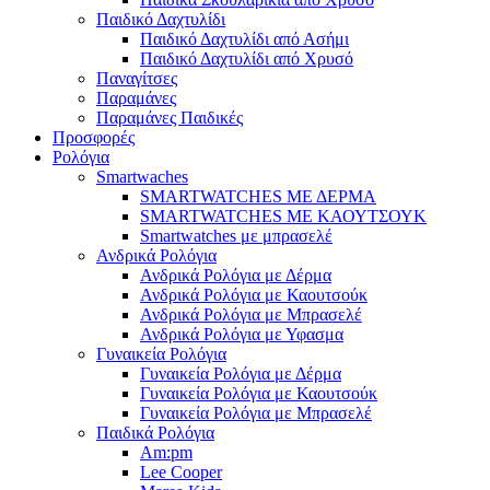
Παιδικό Δαχτυλίδι
Παιδικό Δαχτυλίδι από Ασήμι
Παιδικό Δαχτυλίδι από Χρυσό
Παναγίτσες
Παραμάνες
Παραμάνες Παιδικές
Προσφορές
Ρολόγια
Smartwaches
SMARTWATCHES ΜΕ ΔΕΡΜΑ
SMARTWATCHES ΜΕ ΚΑΟΥΤΣΟΥΚ
Smartwatches με μπρασελέ
Ανδρικά Ρολόγια
Ανδρικά Ρολόγια με Δέρμα
Ανδρικά Ρολόγια με Καουτσούκ
Ανδρικά Ρολόγια με Μπρασελέ
Ανδρικά Ρολόγια με Υφασμα
Γυναικεία Ρολόγια
Γυναικεία Ρολόγια με Δέρμα
Γυναικεία Ρολόγια με Καουτσούκ
Γυναικεία Ρολόγια με Μπρασελέ
Παιδικά Ρολόγια
Am:pm
Lee Cooper