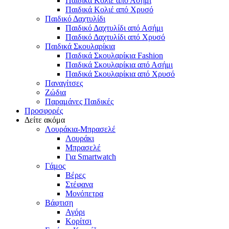
Παιδικά Κολιέ από Ασήμι
Παιδικά Κολιέ από Χρυσό
Παιδικό Δαχτυλίδι
Παιδικό Δαχτυλίδι από Ασήμι
Παιδικό Δαχτυλίδι από Χρυσό
Παιδικά Σκουλαρίκια
Παιδικά Σκουλαρίκια Fashion
Παιδικά Σκουλαρίκια από Ασήμι
Παιδικά Σκουλαρίκια από Χρυσό
Παναγίτσες
Ζώδια
Παραμάνες Παιδικές
Προσφορές
Δείτε ακόμα
Λουράκια-Μπρασελέ
Λουράκι
Μπρασελέ
Για Smartwatch
Γάμος
Βέρες
Στέφανα
Μονόπετρα
Βάφτιση
Αγόρι
Κορίτσι