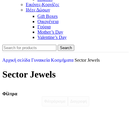
Εικόνες-Κορνίζες
Ιδέες Δώρων
Gift Boxes
Οικογένεια
Γούρια
Mother’s Day
Valentine’s Day
Search
Αρχική σελίδα
Γυναικεία Κοσμήματα
Sector Jewels
Sector Jewels
Φίλτρα
Φιλτράρισμα
Διαγραφή