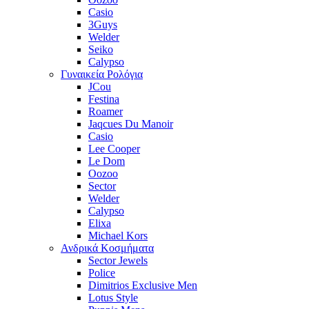
Casio
3Guys
Welder
Seiko
Calypso
Γυναικεία Ρολόγια
JCou
Festina
Roamer
Jaqcues Du Manoir
Casio
Lee Cooper
Le Dom
Oozoo
Sector
Welder
Calypso
Elixa
Michael Kors
Ανδρικά Κοσμήματα
Sector Jewels
Police
Dimitrios Exclusive Men
Lotus Style