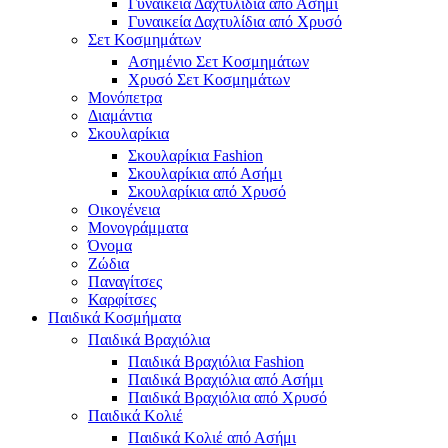
Γυναικεία Δαχτυλίδια από Ασήμι
Γυναικεία Δαχτυλίδια από Χρυσό
Σετ Κοσμημάτων
Ασημένιο Σετ Κοσμημάτων
Χρυσό Σετ Κοσμημάτων
Μονόπετρα
Διαμάντια
Σκουλαρίκια
Σκουλαρίκια Fashion
Σκουλαρίκια από Ασήμι
Σκουλαρίκια από Χρυσό
Οικογένεια
Μονογράμματα
Όνομα
Ζώδια
Παναγίτσες
Καρφίτσες
Παιδικά Κοσμήματα
Παιδικά Βραχιόλια
Παιδικά Βραχιόλια Fashion
Παιδικά Βραχιόλια από Ασήμι
Παιδικά Βραχιόλια από Χρυσό
Παιδικά Κολιέ
Παιδικά Κολιέ από Ασήμι