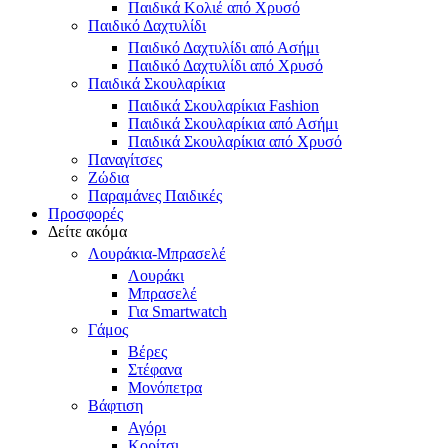
Παιδικά Κολιέ από Χρυσό
Παιδικό Δαχτυλίδι
Παιδικό Δαχτυλίδι από Ασήμι
Παιδικό Δαχτυλίδι από Χρυσό
Παιδικά Σκουλαρίκια
Παιδικά Σκουλαρίκια Fashion
Παιδικά Σκουλαρίκια από Ασήμι
Παιδικά Σκουλαρίκια από Χρυσό
Παναγίτσες
Ζώδια
Παραμάνες Παιδικές
Προσφορές
Δείτε ακόμα
Λουράκια-Μπρασελέ
Λουράκι
Μπρασελέ
Για Smartwatch
Γάμος
Βέρες
Στέφανα
Μονόπετρα
Βάφτιση
Αγόρι
Κορίτσι