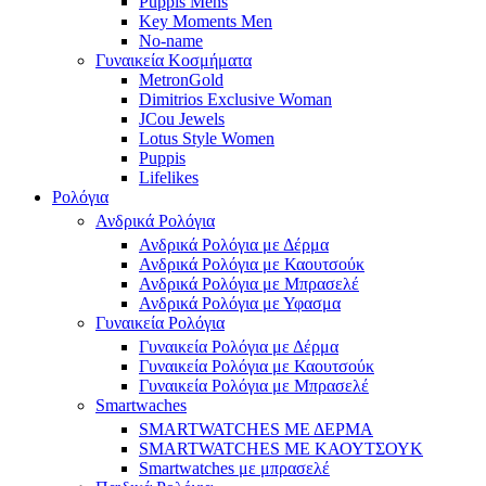
Puppis Mens
Key Moments Men
No-name
Γυναικεία Κοσμήματα
MetronGold
Dimitrios Exclusive Woman
JCou Jewels
Lotus Style Women
Puppis
Lifelikes
Ρολόγια
Ανδρικά Ρολόγια
Ανδρικά Ρολόγια με Δέρμα
Ανδρικά Ρολόγια με Καουτσούκ
Ανδρικά Ρολόγια με Μπρασελέ
Ανδρικά Ρολόγια με Υφασμα
Γυναικεία Ρολόγια
Γυναικεία Ρολόγια με Δέρμα
Γυναικεία Ρολόγια με Καουτσούκ
Γυναικεία Ρολόγια με Μπρασελέ
Smartwaches
SMARTWATCHES ΜΕ ΔΕΡΜΑ
SMARTWATCHES ΜΕ ΚΑΟΥΤΣΟΥΚ
Smartwatches με μπρασελέ