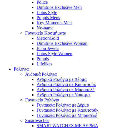
Police
Dimitrios Exclusive Men
Lotus Style
Puppis Mens
Key Moments Men
No-name
Γυναικεία Κοσμήματα
MetronGold
Dimitrios Exclusive Woman
JCou Jewels
Lotus Style Women
Puppis
Lifelikes
Ρολόγια
Ανδρικά Ρολόγια
Ανδρικά Ρολόγια με Δέρμα
Ανδρικά Ρολόγια με Καουτσούκ
Ανδρικά Ρολόγια με Μπρασελέ
Ανδρικά Ρολόγια με Υφασμα
Γυναικεία Ρολόγια
Γυναικεία Ρολόγια με Δέρμα
Γυναικεία Ρολόγια με Καουτσούκ
Γυναικεία Ρολόγια με Μπρασελέ
Smartwaches
SMARTWATCHES ΜΕ ΔΕΡΜΑ