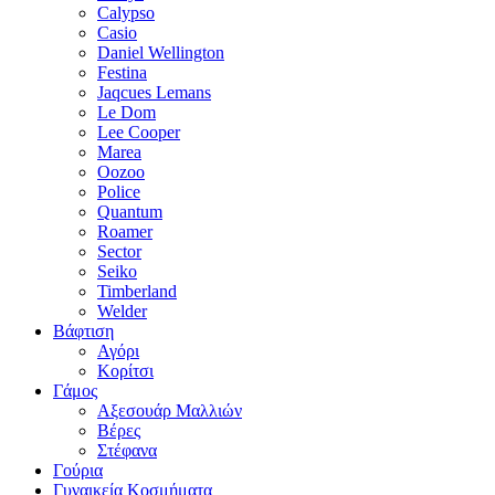
Calypso
Casio
Daniel Wellington
Festina
Jaqcues Lemans
Le Dom
Lee Cooper
Marea
Oozoo
Police
Quantum
Roamer
Sector
Seiko
Timberland
Welder
Βάφτιση
Αγόρι
Κορίτσι
Γάμος
Αξεσουάρ Μαλλιών
Βέρες
Στέφανα
Γούρια
Γυναικεία Κοσμήματα