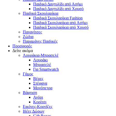
Παιδικό Δαχτυλίδι από Ασήμι
Παιδικό Δαχτυλίδι από Χρυσό
Παιδικά Σκουλαρίκια
Παιδικά Σκουλαρίκια Fashion
Παιδικά Σκουλαρίκια από Ασήμι
Παιδικά Σκουλαρίκια από Χρυσό
Παναγίτσες
Ζώδια
Παραμάνες Παιδικές
Προσφορές
Δείτε ακόμα
Λουράκια-Μπρασελέ
Λουράκι
Μπρασελέ
Για Smartwatch
Γάμος
Βέρες
Στέφανα
Μονόπετρα
Βάφτιση
Αγόρι
Κορίτσι
Εικόνες-Κορνίζες
Ιδέες Δώρων
Gift Boxes