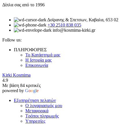
Δίπλα σας από το 1996
Δοϊρανης & Σπετσων, Καβαλα, 653 02
+30 2510 838 035
info@kosmima-kirki.gr
Follow us:
ΠΛΗΡΟΦΟΡΙΕΣ
Το Κατάστημά μας
Η Ιστορία μας
Επικοινωνία
Kirki Kosmima
4.9
Με βάση 84 κριτικές
powered by
G
o
o
g
l
e
Εξυπηρέτηση πελατών
Ο λογαριασμός μου
Μεταφορικά
Τρόποι πληρωμής
Υπηρεσίες