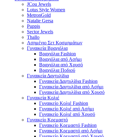
JCou Jewels
Lotus Style Women
MetronGold
Natalie Gersa
Puppis
Sector Jewels
Thallo
Ασημένιο Σετ Κοσμημάτων
Γυναικεία Βραχιόλια
Βραχιόλια Fashion
Βραχιόλια από Ασήμι
Βραχιόλια από Χρυσό
Βραχιόλια Ποδιού
Γυναικεία Δαχτυλίδια
Γυναικεία Δαχτυλίδια Fashion
Γυναικεία Δαχτυλίδια από Ασήμι
Γυναικεία Δαχτυλίδια από Χρυσό
Γυναικεία Κολιέ
Γυναικείο Κολιέ Fashion
Γυναικείο Κολιέ από Ασήμι
Γυναικείο Κολιέ από Χρυσό
Γυναικείο Κρεμαστό
Γυναικείο Κρεμαστό Fashion
Γυναικείο Κρεμαστό από Ασήμι
Γυναικείο Κρεμαστό από Χρυσό