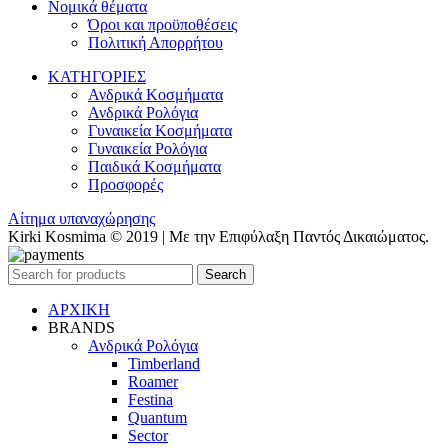
Νομικά θέματα
Όροι και προϋποθέσεις
Πολιτική Απορρήτου
ΚΑΤΗΓΟΡΙΕΣ
Ανδρικά Κοσμήματα
Ανδρικά Ρολόγια
Γυναικεία Κοσμήματα
Γυναικεία Ρολόγια
Παιδικά Κοσμήματα
Προσφορές
Αίτημα υπαναχώρησης
Kirki Kosmima © 2019 | Με την Επιφύλαξη Παντός Δικαιώματος.
Search
ΑΡΧΙΚΗ
BRANDS
Ανδρικά Ρολόγια
Timberland
Roamer
Festina
Quantum
Sector