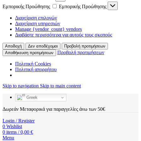
Εμπορικής Προώθησης
Εμπορικής Προώθησης
Διαχείριση επιλογών
Διαχείριση υπηρεσιών
Manage {vendor_count} vendors
Διαβάστε περισσότερα για αυτούς τους σκοπούς
Αποδοχή
Δεν αποδέχομαι
Προβολή προτιμήσεων
Προβολή προτιμήσεων
Αποθήκευση προτιμήσεων
Πολιτική Cookies
Πολιτική απορρήτου
Skip to navigation
Skip to main content
Greek
Δωρεάν Μεταφορικά για παραγγελίες άνω των 50€
Login / Register
0
Wishlist
0
items
/
0,00
€
Menu