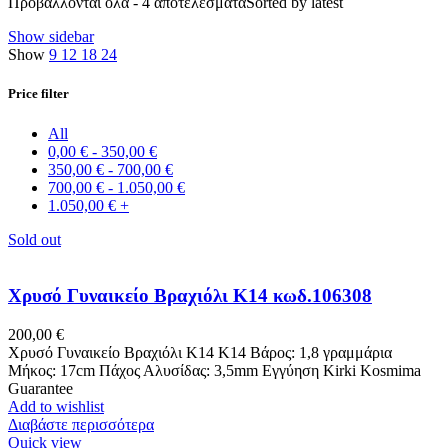
Προβάλλονται όλα - 4 αποτελέσματα
Sorted by latest
Show sidebar
Show
9
12
18
24
Price filter
All
0,00
€
-
350,00
€
350,00
€
-
700,00
€
700,00
€
-
1.050,00
€
1.050,00
€
+
Sold out
Χρυσό Γυναικείο Βραχιόλι Κ14 κωδ.106308
200,00
€
Χρυσό Γυναικείο Βραχιόλι Κ14 Κ14 Βάρος: 1,8 γραμμάρια
Μήκος: 17cm Πάχος Αλυσίδας: 3,5mm Εγγύηση Kirki Kosmima
Guarantee
Add to wishlist
Διαβάστε περισσότερα
Quick view