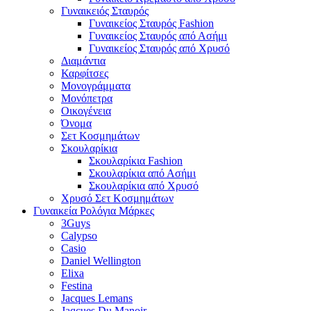
Γυναικειός Σταυρός
Γυναικείος Σταυρός Fashion
Γυναικείος Σταυρός από Ασήμι
Γυναικείος Σταυρός από Χρυσό
Διαμάντια
Καρφίτσες
Μονογράμματα
Μονόπετρα
Οικογένεια
Όνομα
Σετ Κοσμημάτων
Σκουλαρίκια
Σκουλαρίκια Fashion
Σκουλαρίκια από Ασήμι
Σκουλαρίκια από Χρυσό
Χρυσό Σετ Κοσμημάτων
Γυναικεία Ρολόγια Μάρκες
3Guys
Calypso
Casio
Daniel Wellington
Elixa
Festina
Jacques Lemans
Jaqcues Du Manoir