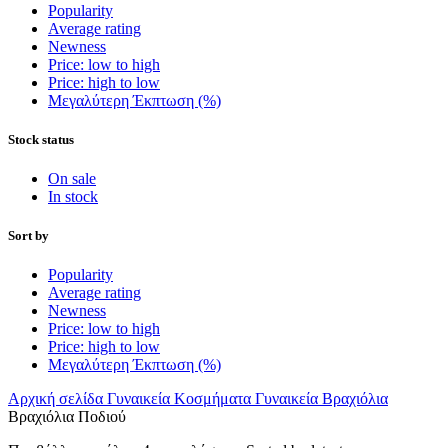
Popularity
Average rating
Newness
Price: low to high
Price: high to low
Μεγαλύτερη Έκπτωση (%)
Stock status
On sale
In stock
Sort by
Popularity
Average rating
Newness
Price: low to high
Price: high to low
Μεγαλύτερη Έκπτωση (%)
Αρχική σελίδα
Γυναικεία Κοσμήματα
Γυναικεία Βραχιόλια
Βραχιόλια Ποδιού