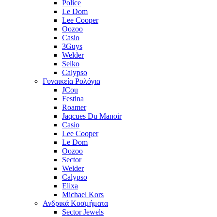
Police
Le Dom
Lee Cooper
Oozoo
Casio
3Guys
Welder
Seiko
Calypso
Γυναικεία Ρολόγια
JCou
Festina
Roamer
Jaqcues Du Manoir
Casio
Lee Cooper
Le Dom
Oozoo
Sector
Welder
Calypso
Elixa
Michael Kors
Ανδρικά Κοσμήματα
Sector Jewels