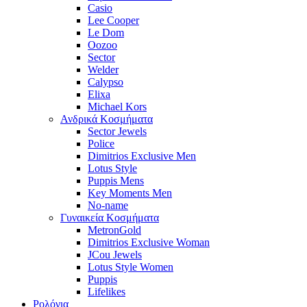
Casio
Lee Cooper
Le Dom
Oozoo
Sector
Welder
Calypso
Elixa
Michael Kors
Ανδρικά Κοσμήματα
Sector Jewels
Police
Dimitrios Exclusive Men
Lotus Style
Puppis Mens
Key Moments Men
No-name
Γυναικεία Κοσμήματα
MetronGold
Dimitrios Exclusive Woman
JCou Jewels
Lotus Style Women
Puppis
Lifelikes
Ρολόγια