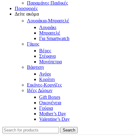
Παραμάνες Παιδικές
Προσφορές
Δείτε ακόμα
Λουράκια-Μπρασελέ
Λουράκι
Μπρασελέ
Για Smartwatch
Γάμος
Βέρες
Στέφανα
Μονόπετρα
Βάφτιση
Αγόρι
Κορίτσι
Εικόνες-Κορνίζες
Ιδέες Δώρων
Gift Boxes
Οικογένεια
Γούρια
Mother’s Day
Valentine’s Day
Search