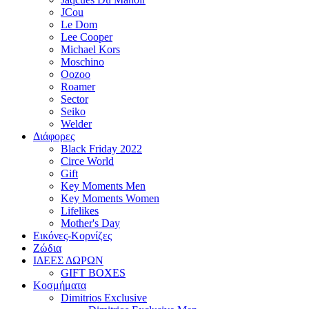
JCou
Le Dom
Lee Cooper
Michael Kors
Moschino
Oozoo
Roamer
Sector
Seiko
Welder
Διάφορες
Black Friday 2022
Circe World
Gift
Key Moments Men
Key Moments Women
Lifelikes
Mother's Day
Εικόνες-Κορνίζες
Ζώδια
ΙΔΕΕΣ ΔΩΡΩΝ
GIFT BOXES
Κοσμήματα
Dimitrios Exclusive