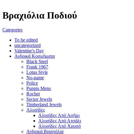
Βραχιόλια Ποδιού
Categories
To be edited
uncategorized
Valentine's Day
Ανδρικά Κοσμήματα
Black Steel
Frank 1967
Lotus Style
No-name
Police
Puppis Mens
Rochet
Sector Jewels
Timberland Jewels
Αλυσίδες
Αλυσίδες Από Ασήμι
Αλυσίδες Από Ατσάλι
Αλυσίδες Από Χρυσό
Ανδρικά Βραχιόλια