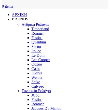
0
items
ΑΡΧΙΚΗ
BRANDS
Ανδρικά Ρολόγια
Timberland
Roamer
Festina
Quantum
Sector
Police
Le Dom
Lee Cooper
Oozoo
Casio
3Guys
Welder
Seiko
Calypso
Γυναικεία Ρολόγια
JCou
Festina
Roamer
Jaqcues Du Manoir