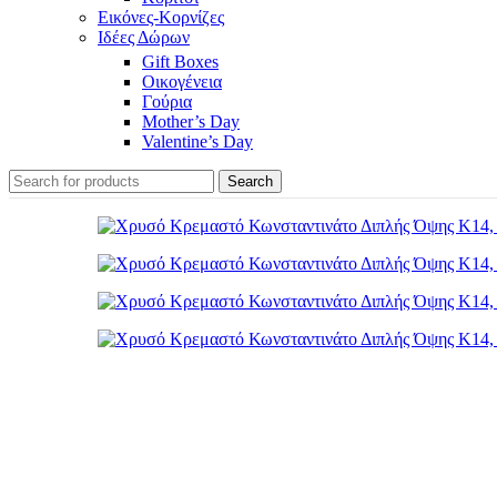
Εικόνες-Κορνίζες
Ιδέες Δώρων
Gift Boxes
Οικογένεια
Γούρια
Mother’s Day
Valentine’s Day
Search