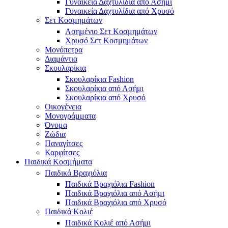
Γυναικεία Δαχτυλίδια από Ασήμι
Γυναικεία Δαχτυλίδια από Χρυσό
Σετ Κοσμημάτων
Ασημένιο Σετ Κοσμημάτων
Χρυσό Σετ Κοσμημάτων
Μονόπετρα
Διαμάντια
Σκουλαρίκια
Σκουλαρίκια Fashion
Σκουλαρίκια από Ασήμι
Σκουλαρίκια από Χρυσό
Οικογένεια
Μονογράμματα
Όνομα
Ζώδια
Παναγίτσες
Καρφίτσες
Παιδικά Κοσμήματα
Παιδικά Βραχιόλια
Παιδικά Βραχιόλια Fashion
Παιδικά Βραχιόλια από Ασήμι
Παιδικά Βραχιόλια από Χρυσό
Παιδικά Κολιέ
Παιδικά Κολιέ από Ασήμι