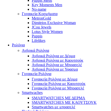
Puppis Mens
Key Moments Men
No-name
Γυναικεία Κοσμήματα
MetronGold
Dimitrios Exclusive Woman
JCou Jewels
Lotus Style Women
Puppis
Lifelikes
Ρολόγια
Ανδρικά Ρολόγια
Ανδρικά Ρολόγια με Δέρμα
Ανδρικά Ρολόγια με Καουτσούκ
Ανδρικά Ρολόγια με Μπρασελέ
Ανδρικά Ρολόγια με Υφασμα
Γυναικεία Ρολόγια
Γυναικεία Ρολόγια με Δέρμα
Γυναικεία Ρολόγια με Καουτσούκ
Γυναικεία Ρολόγια με Μπρασελέ
Smartwaches
SMARTWATCHES ΜΕ ΔΕΡΜΑ
SMARTWATCHES ΜΕ ΚΑΟΥΤΣΟΥΚ
Smartwatches με μπρασελέ