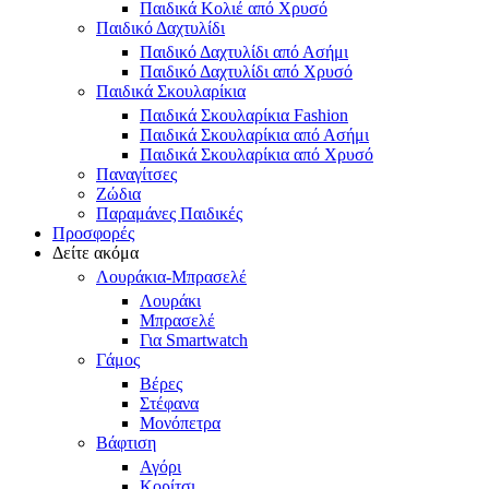
Παιδικά Κολιέ από Χρυσό
Παιδικό Δαχτυλίδι
Παιδικό Δαχτυλίδι από Ασήμι
Παιδικό Δαχτυλίδι από Χρυσό
Παιδικά Σκουλαρίκια
Παιδικά Σκουλαρίκια Fashion
Παιδικά Σκουλαρίκια από Ασήμι
Παιδικά Σκουλαρίκια από Χρυσό
Παναγίτσες
Ζώδια
Παραμάνες Παιδικές
Προσφορές
Δείτε ακόμα
Λουράκια-Μπρασελέ
Λουράκι
Μπρασελέ
Για Smartwatch
Γάμος
Βέρες
Στέφανα
Μονόπετρα
Βάφτιση
Αγόρι
Κορίτσι