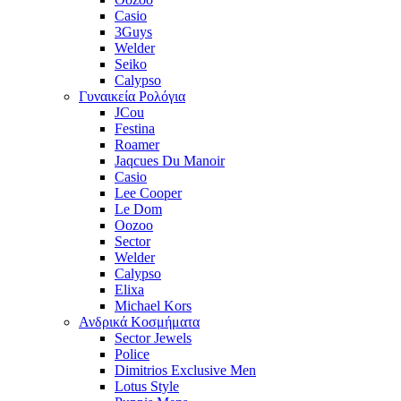
Casio
3Guys
Welder
Seiko
Calypso
Γυναικεία Ρολόγια
JCou
Festina
Roamer
Jaqcues Du Manoir
Casio
Lee Cooper
Le Dom
Oozoo
Sector
Welder
Calypso
Elixa
Michael Kors
Ανδρικά Κοσμήματα
Sector Jewels
Police
Dimitrios Exclusive Men
Lotus Style