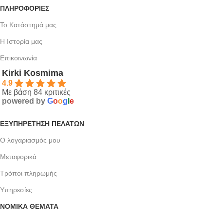
ΠΛΗΡΟΦΟΡΙΕΣ
Το Κατάστημά μας
Η Ιστορία μας
Επικοινωνία
Kirki Kosmima
4.9
Με βάση 84 κριτικές
powered by
G
o
o
g
l
e
ΕΞΥΠΗΡΈΤΗΣΗ ΠΕΛΑΤΏΝ
Ο λογαριασμός μου
Μεταφορικά
Τρόποι πληρωμής
Υπηρεσίες
ΝΟΜΙΚΆ ΘΈΜΑΤΑ