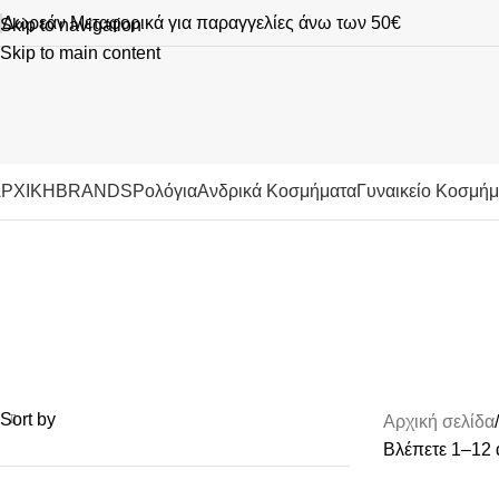
Δωρεάν Μεταφορικά για παραγγελίες άνω των 50€
Skip to navigation
Skip to main content
ΡΧΙΚΗ
BRANDS
Ρολόγια
Ανδρικά Κοσμήματα
Γυναικείο Κοσμή
Luxor
Categories
TO BE EDITED
UNCATEGORIZED
VALENTINE'S DAY
ΑΝΔΡΙΚΆ ΚΟΣΜΉΜΑ
ΙΔΕΕΣ ΔΩΡΩΝ
ΚΟΣΜΉΜΑΤΑ
ΛΟΥΡΆΚΙΑ-ΜΠΡΑΣΕΛΈ
ΠΑΙΔΙΚΆ ΚΟΣΜΉΜΑΤ
Sort by
Αρχική σελίδα
Βλέπετε 1–12 