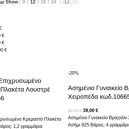
Show
9
12
18
24
ar
€
0
€
0
€
00
€
-20%
 Επιχρυσωμένο
Ασημένιο Γυναικείο Β
Πλακέτα Λουστρέ
Χειροπέδα κωδ.1066
56
39,00
€
49,00
€
Ασημένιο Γυναικείο Βραχιόλι
χρυσωμένο Κρεμαστό Πλακέτα
Ασήμι 925 Βάρος: 4 γραμμάρι
άρος: 1,2 γραμμάρια