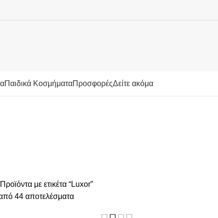
μα
Παιδικά Κοσμήματα
Προσφορές
Δείτε ακόμα
ΤΑ
ΑΝΔΡΙΚΌ ΡΟΛΌΙ
ΒΆΦΤΙΣΗ
ΓΆΜΟΣ
ΓΟΎΡΙΑ
ΓΥΝΑΙΚΕΊΑ ΚΟΣΜΉΜΑΤΑ
ΓΥΝ
Α
ΠΡΟΣΦΟΡΈΣ
ΡΟΛΌΓΙΑ
Προϊόντα με ετικέτα “Luxor”
από 44 αποτελέσματα