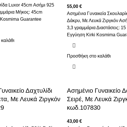
ίδα Luxor 45cm Ασήμι 925
55,00
€
αμμάρια Μήκος: 45cm
Ασημένια Γυναικεία Σκουλαρ
i Kosmima Guarantee
Δάκρυ, Με Λευκά Ζιργκόν Ασή
3,3 γραμμάρια Διαστάσεις: 15
Εγγύηση Kirki Kosmima Guar
 καλάθι
Προσθήκη στο καλάθι
υναικείο Δαχτυλίδι
Ασημένιο Γυναικείο Δ
τα, Με Λευκά Ζιργκόν
Σειρέ, Με Λευκά Ζιργ
29
κωδ.107830
43,00
€