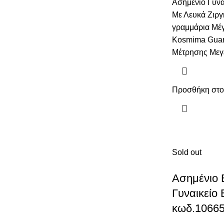
Ασημένιο Γυνα
Με Λευκά Ζιργ
γραμμάρια Μέγ
Kosmima Guar
Μέτρησης Μεγ
Προσθήκη στο
Sold out
Ασημένιο
Γυναικείο
κωδ.1066