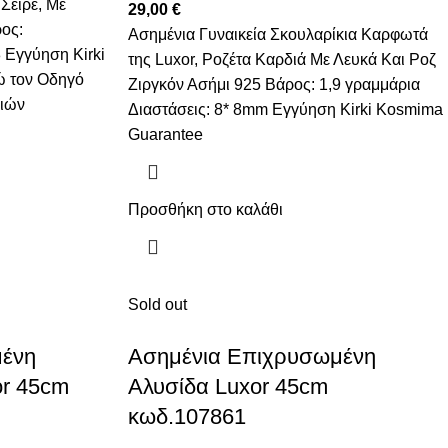
Σειρέ, Με
29,00
€
ος:
Ασημένια Γυναικεία Σκουλαρίκια Καρφωτά
 Εγγύηση Kirki
της Luxor, Ροζέτα Καρδιά Με Λευκά Και Ροζ
ώ
τον Οδηγό
Ζιργκόν Ασήμι 925 Βάρος: 1,9 γραμμάρια
διών
Διαστάσεις: 8* 8mm Εγγύηση Kirki Kosmima
Guarantee
Προσθήκη στο καλάθι
Sold out
μένη
Ασημένια Επιχρυσωμένη
or 45cm
Αλυσίδα Luxor 45cm
κωδ.107861