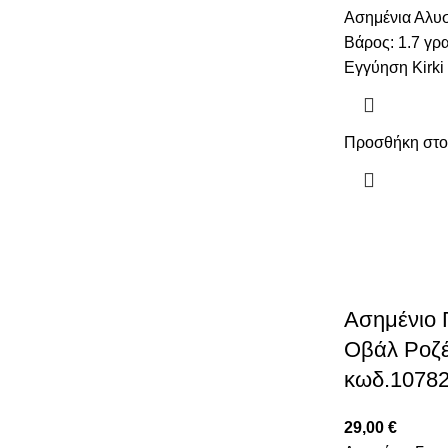
Ασημένια Αλυσ
Βάρος: 1.7 γρ
Εγγύηση Kirk
Προσθήκη στο
Ασημένιο Γ
Οβάλ Ροζέ
κωδ.1078
29,00
€