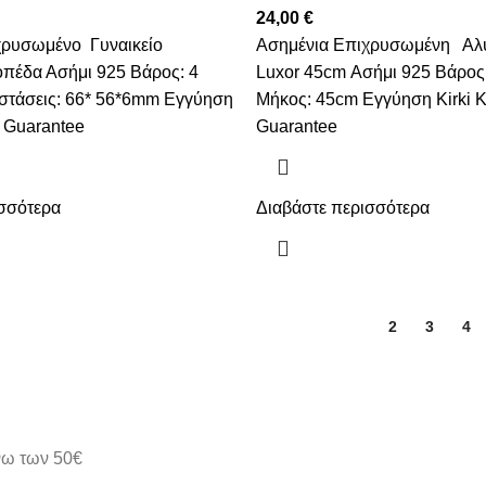
24,00
€
χρυσωμένο Γυναικείο
Ασημένια Επιχρυσωμένη Αλυ
οπέδα Ασήμι 925 Βάρος: 4
Luxor 45cm Ασήμι 925 Βάρος:
στάσεις: 66* 56*6mm Εγγύηση
Μήκος: 45cm Εγγύηση Kirki 
 Guarantee
Guarantee
σσότερα
Διαβάστε περισσότερα
1
2
3
4
άνω των 50€