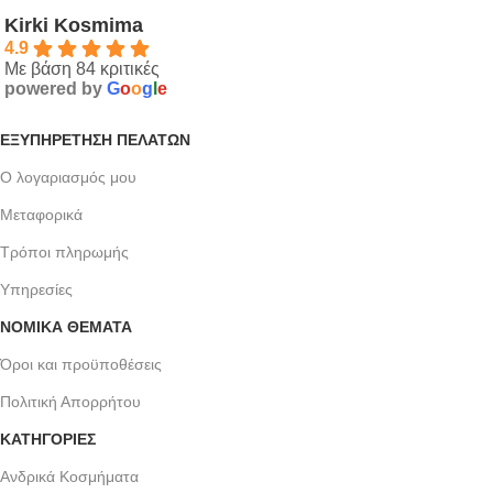
Kirki Kosmima
4.9
Με βάση 84 κριτικές
powered by
G
o
o
g
l
e
ΕΞΥΠΗΡΈΤΗΣΗ ΠΕΛΑΤΏΝ
Ο λογαριασμός μου
Μεταφορικά
Τρόποι πληρωμής
Υπηρεσίες
ΝΟΜΙΚΆ ΘΈΜΑΤΑ
Όροι και προϋποθέσεις
Πολιτική Απορρήτου
ΚΑΤΗΓΟΡΙΕΣ
Ανδρικά Κοσμήματα