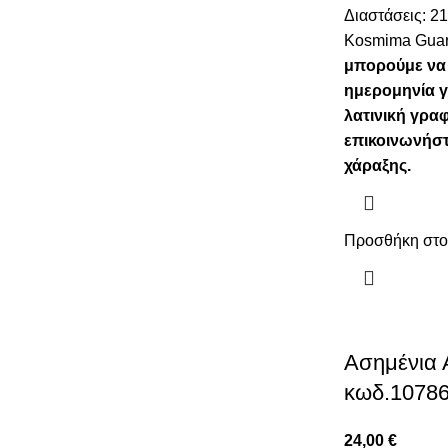
Διαστάσεις: 2
Kosmima Gua
μπορούμε να
ημερομηνία γ
λατινική γρα
επικοινωνήστε
χάραξης.
Προσθήκη στο
Ασημένια 
κωδ.1078
24,00
€