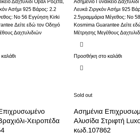
ικείο Δαχτυλίδι Οβάλ Ροζέτα,
Ασημένιο Γυναικείο Δαχτυλίδι 
κόν Ασήμι 925 Βάρος: 2.2
Λευκά Ζιργκόν Ασήμι 925 Βάρ
εθος: No 56 Εγγύηση Kirki
2.5γραμμάρια Μέγεθος: No 58
antee Δείτε
εδώ
τον Οδηγό
Kosmima Guarantee Δείτε
εδ
έθους Δαχτυλιδιών
Μέτρησης Μεγέθους Δαχτυλι
 καλάθι
Προσθήκη στο καλάθι
Sold out
 Eπιχρυσωμένο
Ασημένια Επιχρυσω
 Βραχιόλι-Χειροπέδα
Αλυσίδα Στριφτή Lux
54
κωδ.107862