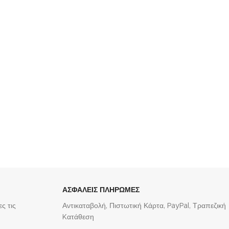
Ασημένια Γυναικεία Σκουλαρίκια Κρεμαστά, Με
Λευκά Ζιργκόν κωδ.107840
78,00
€
ΑΣΦΑΛΕΙΣ ΠΛΗΡΩΜΕΣ
ς τις
Αντικαταβολή, Πιστωτική Κάρτα, PayPal, Τραπεζική
Kατάθεση