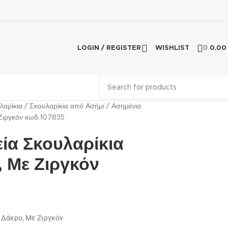
LOGIN / REGISTER
WISHLIST
0
0,0
λαρίκια
Σκουλαρίκια από Ασήμι
Ασημένια
 Ζιργκόν κωδ.107835
ία Σκουλαρίκια
 Με Ζιργκόν
 Δάκρυ, Με Ζιργκόν