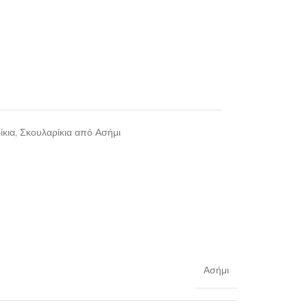
ίκια
,
Σκουλαρίκια από Ασήμι
Ασήμι