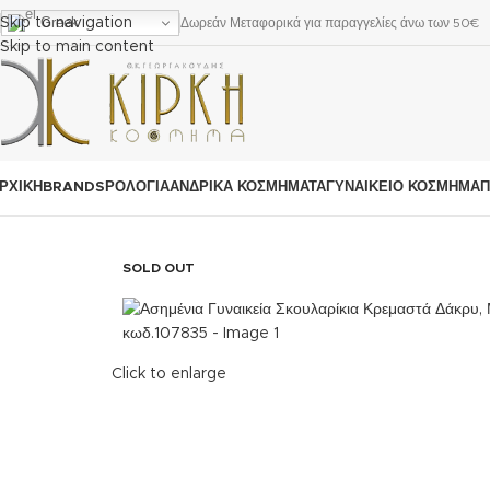
Greek
Skip to navigation
Δωρεάν Μεταφορικά για παραγγελίες άνω των 50€
Skip to main content
ΡΧΙΚΗ
BRANDS
ΡΟΛΌΓΙΑ
ΑΝΔΡΙΚΆ ΚΟΣΜΉΜΑΤΑ
ΓΥΝΑΙΚΕΊΟ ΚΟΣΜΉΜΑ
Π
SOLD OUT
Click to enlarge