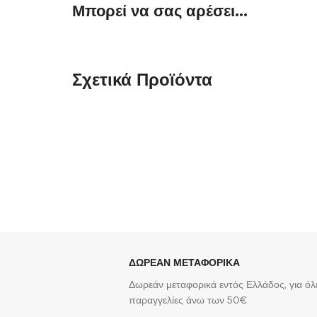
Μπορεί να σας αρέσει...
Σχετικά Προϊόντα
Ασημένια Γυναικεία Σκουλαρίκια Καρφωτά Δάκρυ,
Με Λευκά Ζιργκόν κωδ.107836
55,00
€
ΔΩΡΕΑΝ ΜΕΤΑΦΟΡΙΚΑ
Δωρεάν μεταφορικά εντός Ελλάδος, για όλε
παραγγελίες άνω των 50€