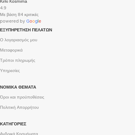
Kirki Kosmima
4.9
Με βάση 84 κριτικές
powered by
G
o
o
g
l
e
ΕΞΥΠΗΡΈΤΗΣΗ ΠΕΛΑΤΏΝ
Ο λογαριασμός μου
Μεταφορικά
Τρόποι πληρωμής
Υπηρεσίες
ΝΟΜΙΚΆ ΘΈΜΑΤΑ
Όροι και προϋποθέσεις
Πολιτική Απορρήτου
ΚΑΤΗΓΟΡΙΕΣ
Ανδρικά Κοσμήματα