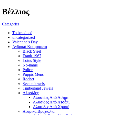
Βέλλιος
Categories
To be edited
uncategorized
Valentine's Day
Ανδρικά Κοσμήματα
Black Steel
Frank 1967
Lotus Style
No-name
Police
Puppis Mens
Rochet
Sector Jewels
Timberland Jewels
Αλυσίδες
Αλυσίδες Από Ασήμι
Αλυσίδες Από Ατσάλι
Αλυσίδες Από Χρυσό
Ανδρικά Βραχιόλια