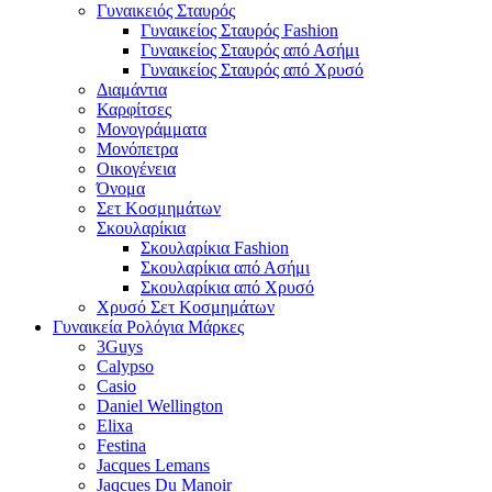
Γυναικειός Σταυρός
Γυναικείος Σταυρός Fashion
Γυναικείος Σταυρός από Ασήμι
Γυναικείος Σταυρός από Χρυσό
Διαμάντια
Καρφίτσες
Μονογράμματα
Μονόπετρα
Οικογένεια
Όνομα
Σετ Κοσμημάτων
Σκουλαρίκια
Σκουλαρίκια Fashion
Σκουλαρίκια από Ασήμι
Σκουλαρίκια από Χρυσό
Χρυσό Σετ Κοσμημάτων
Γυναικεία Ρολόγια Μάρκες
3Guys
Calypso
Casio
Daniel Wellington
Elixa
Festina
Jacques Lemans
Jaqcues Du Manoir