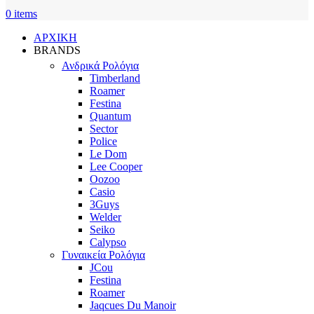
0
items
ΑΡΧΙΚΗ
BRANDS
Ανδρικά Ρολόγια
Timberland
Roamer
Festina
Quantum
Sector
Police
Le Dom
Lee Cooper
Oozoo
Casio
3Guys
Welder
Seiko
Calypso
Γυναικεία Ρολόγια
JCou
Festina
Roamer
Jaqcues Du Manoir