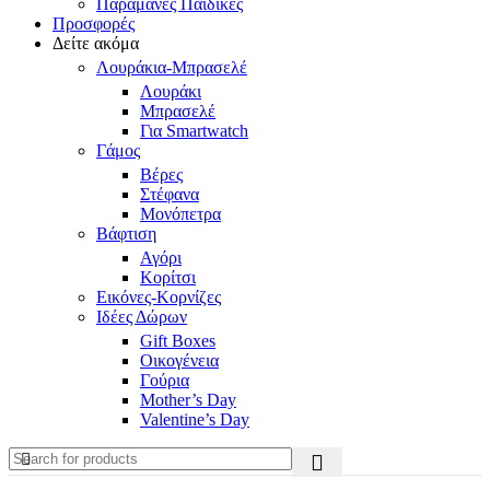
Παραμάνες Παιδικές
Προσφορές
Δείτε ακόμα
Λουράκια-Μπρασελέ
Λουράκι
Μπρασελέ
Για Smartwatch
Γάμος
Βέρες
Στέφανα
Μονόπετρα
Βάφτιση
Αγόρι
Κορίτσι
Εικόνες-Κορνίζες
Ιδέες Δώρων
Gift Boxes
Οικογένεια
Γούρια
Mother’s Day
Valentine’s Day