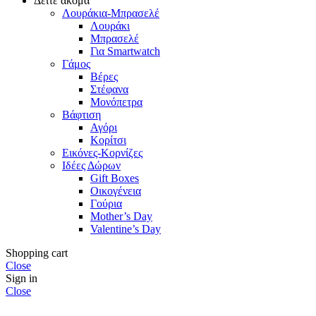
Δείτε ακόμα
Λουράκια-Μπρασελέ
Λουράκι
Μπρασελέ
Για Smartwatch
Γάμος
Βέρες
Στέφανα
Μονόπετρα
Βάφτιση
Αγόρι
Κορίτσι
Εικόνες-Κορνίζες
Ιδέες Δώρων
Gift Boxes
Οικογένεια
Γούρια
Mother’s Day
Valentine’s Day
Shopping cart
Close
Sign in
Close