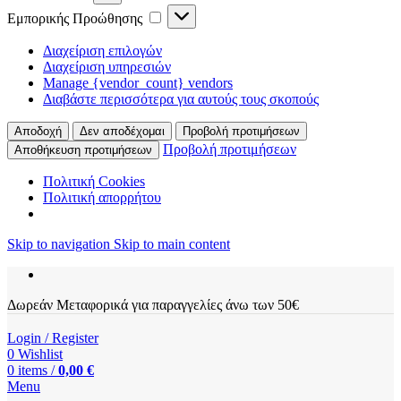
Εμπορικής Προώθησης
Διαχείριση επιλογών
Διαχείριση υπηρεσιών
Manage {vendor_count} vendors
Διαβάστε περισσότερα για αυτούς τους σκοπούς
Αποδοχή
Δεν αποδέχομαι
Προβολή προτιμήσεων
Προβολή προτιμήσεων
Αποθήκευση προτιμήσεων
Πολιτική Cookies
Πολιτική απορρήτου
Skip to navigation
Skip to main content
Δωρεάν Μεταφορικά για παραγγελίες άνω των 50€
Login / Register
0
Wishlist
0
items
/
0,00
€
Menu