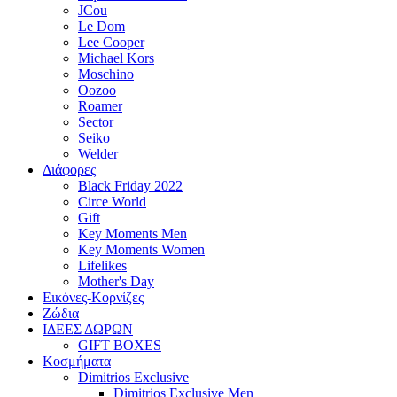
JCou
Le Dom
Lee Cooper
Michael Kors
Moschino
Oozoo
Roamer
Sector
Seiko
Welder
Διάφορες
Black Friday 2022
Circe World
Gift
Key Moments Men
Key Moments Women
Lifelikes
Mother's Day
Εικόνες-Κορνίζες
Ζώδια
ΙΔΕΕΣ ΔΩΡΩΝ
GIFT BOXES
Κοσμήματα
Dimitrios Exclusive
Dimitrios Exclusive Men