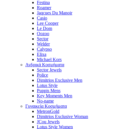
Festina
Roamer
Jaqcues Du Manoir
Casio
Lee Cooper
Le Dom
Oozoo
Sector
Welder
Calypso
Elixa
Michael Kors
Ανδρικά Κοσμήματα
Sector Jewels
Police
Dimitrios Exclusive Men
Lotus Style
Puppis Mens
Key Moments Men
No-name
Γυναικεία Κοσμήματα
MetronGold
Dimitrios Exclusive Woman
JCou Jewels
Lotus Style Women