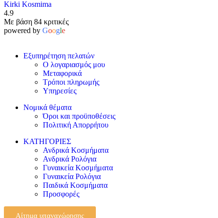
Kirki Kosmima
4.9
Με βάση 84 κριτικές
powered by
G
o
o
g
l
e
Εξυπηρέτηση πελατών
Ο λογαριασμός μου
Μεταφορικά
Τρόποι πληρωμής
Υπηρεσίες
Νομικά θέματα
Όροι και προϋποθέσεις
Πολιτική Απορρήτου
ΚΑΤΗΓΟΡΙΕΣ
Ανδρικά Κοσμήματα
Ανδρικά Ρολόγια
Γυναικεία Κοσμήματα
Γυναικεία Ρολόγια
Παιδικά Κοσμήματα
Προσφορές
Αίτημα υπαναχώρησης