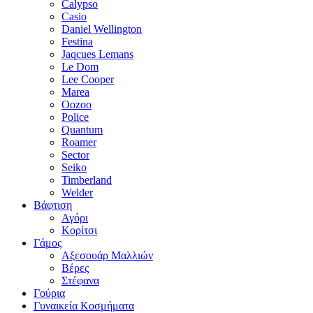
Calypso
Casio
Daniel Wellington
Festina
Jaqcues Lemans
Le Dom
Lee Cooper
Marea
Oozoo
Police
Quantum
Roamer
Sector
Seiko
Timberland
Welder
Βάφτιση
Αγόρι
Κορίτσι
Γάμος
Αξεσουάρ Μαλλιών
Βέρες
Στέφανα
Γούρια
Γυναικεία Κοσμήματα