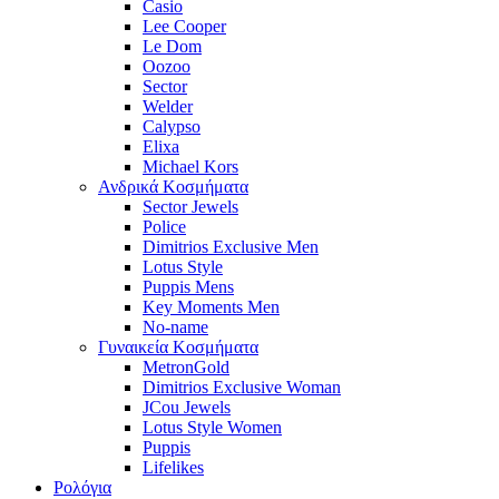
Casio
Lee Cooper
Le Dom
Oozoo
Sector
Welder
Calypso
Elixa
Michael Kors
Ανδρικά Κοσμήματα
Sector Jewels
Police
Dimitrios Exclusive Men
Lotus Style
Puppis Mens
Key Moments Men
No-name
Γυναικεία Κοσμήματα
MetronGold
Dimitrios Exclusive Woman
JCou Jewels
Lotus Style Women
Puppis
Lifelikes
Ρολόγια