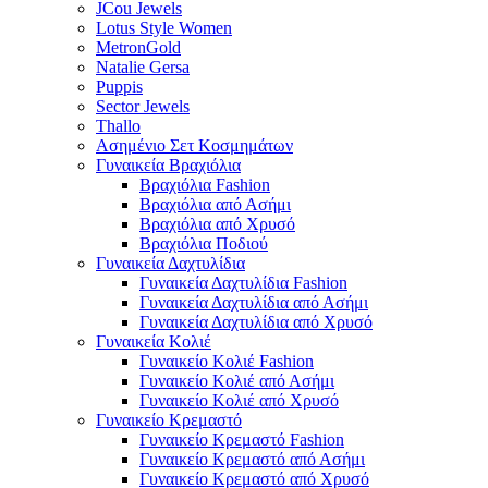
JCou Jewels
Lotus Style Women
MetronGold
Natalie Gersa
Puppis
Sector Jewels
Thallo
Ασημένιο Σετ Κοσμημάτων
Γυναικεία Βραχιόλια
Βραχιόλια Fashion
Βραχιόλια από Ασήμι
Βραχιόλια από Χρυσό
Βραχιόλια Ποδιού
Γυναικεία Δαχτυλίδια
Γυναικεία Δαχτυλίδια Fashion
Γυναικεία Δαχτυλίδια από Ασήμι
Γυναικεία Δαχτυλίδια από Χρυσό
Γυναικεία Κολιέ
Γυναικείο Κολιέ Fashion
Γυναικείο Κολιέ από Ασήμι
Γυναικείο Κολιέ από Χρυσό
Γυναικείο Κρεμαστό
Γυναικείο Κρεμαστό Fashion
Γυναικείο Κρεμαστό από Ασήμι
Γυναικείο Κρεμαστό από Χρυσό