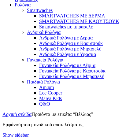
Ρολόγια
Smartwaches
SMARTWATCHES ΜΕ ΔΕΡΜΑ
SMARTWATCHES ΜΕ ΚΑΟΥΤΣΟΥΚ
Smartwatches με μπρασελέ
Ανδρικά Ρολόγια
Ανδρικά Ρολόγια με Δέρμα
Ανδρικά Ρολόγια με Καουτσούκ
Ανδρικά Ρολόγια με Μπρασελέ
Ανδρικά Ρολόγια με Υφασμα
Γυναικεία Ρολόγια
Γυναικεία Ρολόγια με Δέρμα
Γυναικεία Ρολόγια με Καουτσούκ
Γυναικεία Ρολόγια με Μπρασελέ
Παιδικά Ρολόγια
Am:pm
Lee Cooper
Marea Kids
Q&Q
Αρχική σελίδα
Προϊόντα με ετικέτα “Βέλλιος”
Εμφάνιση του μοναδικού αποτελέσματος
Show sidebar