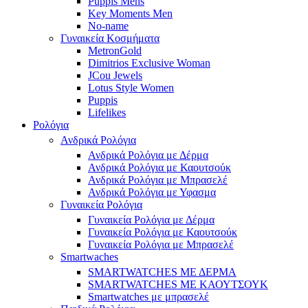
Puppis Mens
Key Moments Men
No-name
Γυναικεία Κοσμήματα
MetronGold
Dimitrios Exclusive Woman
JCou Jewels
Lotus Style Women
Puppis
Lifelikes
Ρολόγια
Ανδρικά Ρολόγια
Ανδρικά Ρολόγια με Δέρμα
Ανδρικά Ρολόγια με Καουτσούκ
Ανδρικά Ρολόγια με Μπρασελέ
Ανδρικά Ρολόγια με Υφασμα
Γυναικεία Ρολόγια
Γυναικεία Ρολόγια με Δέρμα
Γυναικεία Ρολόγια με Καουτσούκ
Γυναικεία Ρολόγια με Μπρασελέ
Smartwaches
SMARTWATCHES ΜΕ ΔΕΡΜΑ
SMARTWATCHES ΜΕ ΚΑΟΥΤΣΟΥΚ
Smartwatches με μπρασελέ