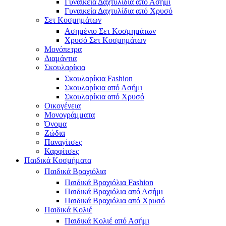
Γυναικεία Δαχτυλίδια από Ασήμι
Γυναικεία Δαχτυλίδια από Χρυσό
Σετ Κοσμημάτων
Ασημένιο Σετ Κοσμημάτων
Χρυσό Σετ Κοσμημάτων
Μονόπετρα
Διαμάντια
Σκουλαρίκια
Σκουλαρίκια Fashion
Σκουλαρίκια από Ασήμι
Σκουλαρίκια από Χρυσό
Οικογένεια
Μονογράμματα
Όνομα
Ζώδια
Παναγίτσες
Καρφίτσες
Παιδικά Κοσμήματα
Παιδικά Βραχιόλια
Παιδικά Βραχιόλια Fashion
Παιδικά Βραχιόλια από Ασήμι
Παιδικά Βραχιόλια από Χρυσό
Παιδικά Κολιέ
Παιδικά Κολιέ από Ασήμι