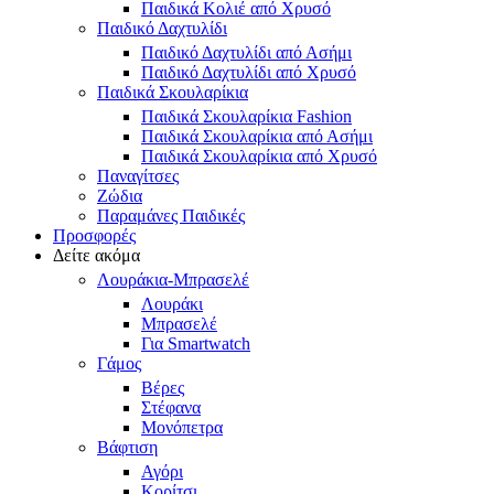
Παιδικά Κολιέ από Χρυσό
Παιδικό Δαχτυλίδι
Παιδικό Δαχτυλίδι από Ασήμι
Παιδικό Δαχτυλίδι από Χρυσό
Παιδικά Σκουλαρίκια
Παιδικά Σκουλαρίκια Fashion
Παιδικά Σκουλαρίκια από Ασήμι
Παιδικά Σκουλαρίκια από Χρυσό
Παναγίτσες
Ζώδια
Παραμάνες Παιδικές
Προσφορές
Δείτε ακόμα
Λουράκια-Μπρασελέ
Λουράκι
Μπρασελέ
Για Smartwatch
Γάμος
Βέρες
Στέφανα
Μονόπετρα
Βάφτιση
Αγόρι
Κορίτσι