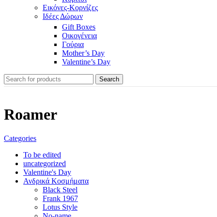
Εικόνες-Κορνίζες
Ιδέες Δώρων
Gift Boxes
Οικογένεια
Γούρια
Mother’s Day
Valentine’s Day
Search
Roamer
Categories
To be edited
uncategorized
Valentine's Day
Ανδρικά Κοσμήματα
Black Steel
Frank 1967
Lotus Style
No-name