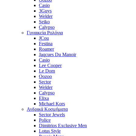
Casio
3Guys
Welder
Seiko
Calypso
Γυναικεία Ρολόγια
JCou
Festina
Roamer
Jaqcues Du Manoir
Casio
Lee Cooper
Le Dom
Oozoo
Sector
Welder
Calypso
Elixa
Michael Kors
Ανδρικά Κοσμήματα
Sector Jewels
Police
Dimitrios Exclusive Men
Lotus Style