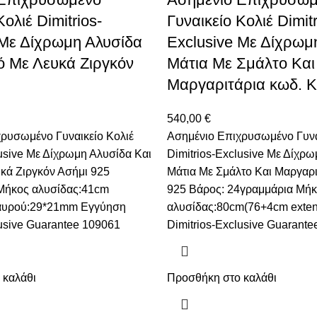
Κολιέ Dimitrios-
Γυναικείο Κολιέ Dimitr
 Με Δίχρωμη Αλυσίδα
Exclusive Με Δίχρωμ
ό Με Λευκά Ζιργκόν
Μάτια Με Σμάλτο Και
Μαργαριτάρια κωδ. Κ
540,00
€
ρυσωμένο Γυναικείο Κολιέ
Ασημένιο Επιχρυσωμένο Γυνα
lusive Με Δίχρωμη Αλυσίδα Και
Dimitrios-Exclusive Με Δίχρω
κά Ζιργκόν Ασήμι 925
Μάτια Με Σμάλτο Και Μαργαρι
 Μήκος αλυσίδας:41cm
925 Βάρος: 24γραμμάρια Μή
ταυρού:29*21mm Eγγύηση
αλυσίδας:80cm(76+4cm exten
lusive Guarantee 109061
Dimitrios-Exclusive Guarante
 καλάθι
Προσθήκη στο καλάθι