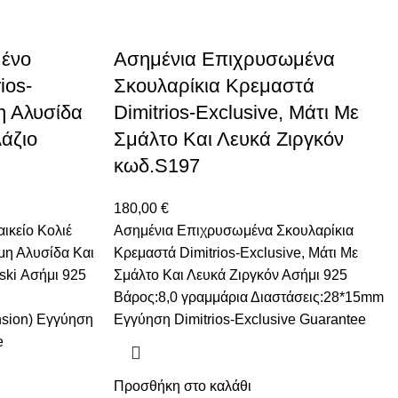
ένο
Ασημένια Eπιχρυσωμένα
ios-
Σκουλαρίκια Κρεμαστά
η Αλυσίδα
Dimitrios-Exclusive, Μάτι Με
άζιο
Σμάλτο Και Λευκά Ζιργκόν
κωδ.S197
180,00
€
ικείο Κολιέ
Ασημένια Eπιχρυσωμένα Σκουλαρίκια
μη Αλυσίδα Και
Κρεμαστά Dimitrios-Exclusive, Μάτι Με
ski Ασήμι 925
Σμάλτο Και Λευκά Ζιργκόν Ασήμι 925
Βάρος:8,0 γραμμάρια Διαστάσεις:28*15mm
sion) Eγγύηση
Εγγύηση Dimitrios-Exclusive Guarantee
e
Προσθήκη στο καλάθι