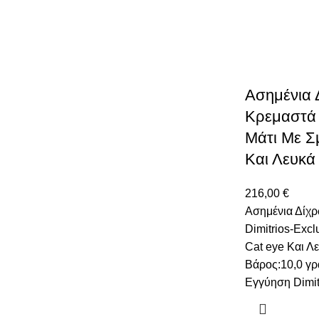
Ασημένια 
Κρεμαστά D
Μάτι Με Σ
Και Λευκά
216,00
€
Ασημένια Δίχ
Dimitrios-Excl
Cat eye Και Λ
Βάρος:10,0 γρ
Εγγύηση Dimit