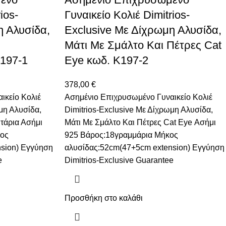
ios-
Γυναικείο Κολιέ Dimitrios-
η Αλυσίδα,
Exclusive Με Δίχρωμη Αλυσίδα,
Μάτι Με Σμάλτο Και Πέτρες Cat
197-1
Eye κωδ. Κ197-2
378,00
€
ικείο Κολιέ
Ασημένιο Επιχρυσωμένο Γυναικείο Κολιέ
μη Αλυσίδα,
Dimitrios-Exclusive Με Δίχρωμη Αλυσίδα,
τάρια Ασήμι
Μάτι Με Σμάλτο Και Πέτρες Cat Eye Ασήμι
κος
925 Βάρος:18γραμμάρια Μήκος
sion) Eγγύηση
αλυσίδας:52cm(47+5cm extension) Eγγύηση
e
Dimitrios-Exclusive Guarantee
Προσθήκη στο καλάθι