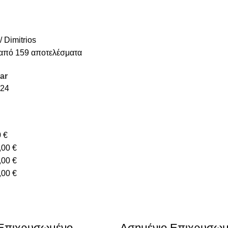
ΤΑ
ΑΝΔΡΙΚΌ ΡΟΛΌΙ
ΒΆΦΤΙΣΗ
ΓΆΜΟΣ
ΓΟΎΡΙΑ
ΓΥΝΑΙΚΕΊΑ ΚΟΣΜΉΜΑΤΑ
ΓΥΝ
Α
ΠΡΟΣΦΟΡΈΣ
ΡΟΛΌΓΙΑ
Dimitrios
από 159 αποτελέσματα
ar
24
0
€
,00
€
,00
€
,00
€
 Επιχρυσωμένο
Ασημένιο Επιχρυσωμ