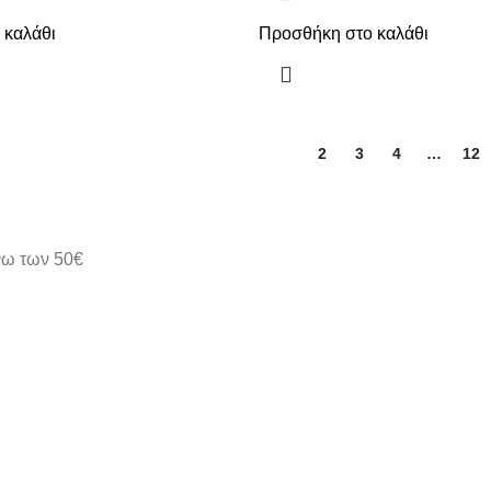
 καλάθι
Προσθήκη στο καλάθι
1
2
3
4
…
12
άνω των 50€