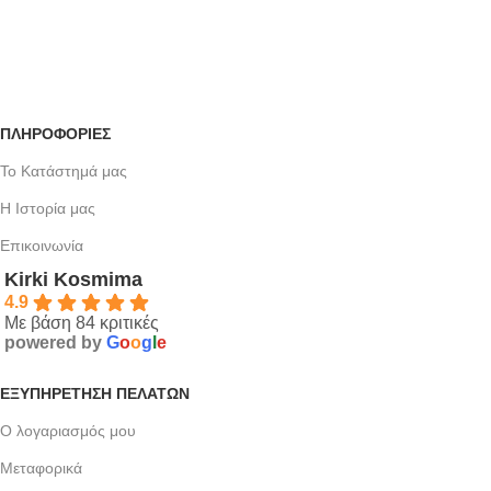
ΠΛΗΡΟΦΟΡΙΕΣ
Το Κατάστημά μας
Η Ιστορία μας
Επικοινωνία
Kirki Kosmima
4.9
Με βάση 84 κριτικές
powered by
G
o
o
g
l
e
ΕΞΥΠΗΡΈΤΗΣΗ ΠΕΛΑΤΏΝ
Ο λογαριασμός μου
Μεταφορικά