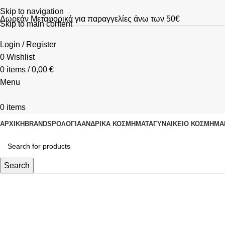
Skip to navigation
Δωρεάν Μεταφορικά για παραγγελίες άνω των 50€
Skip to main content
Login / Register
0
Wishlist
0
items
/
0,00
€
Menu
0
items
ΑΡΧΙΚΗ
BRANDS
ΡΟΛΌΓΙΑ
ΑΝΔΡΙΚΆ ΚΟΣΜΉΜΑΤΑ
ΓΥΝΑΙΚΕΊΟ ΚΟΣΜΉΜΑ
Search
Dimitrios
Categories