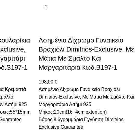
ουλαρίκια
Ασημένιο Δίχρωμο Γυναικείο
xclusive,
Βραχιόλι Dimitrios-Exclusive, Mε
γαριτάρι
Μάτια Με Σμάλτο Και
ωδ.S197-1
Μαργαριτάρια κωδ.B197-1
198,00
€
ια Κρεμαστά
Ασημένιο Δίχρωμο Γυναικείο Βραχιόλι
Σμάλτο,
Dimitrios-Exclusive, Mε Μάτια Με Σμάλτο Και
όν Ασήμι 925
Μαργαριτάρια Ασήμι 925
άσεις:55*15mm
Μήκος:20cm(16+4cm extention)
 Guarantee
Βάρος:8,6γραμμάρια Εγγύηση Dimitrios-
Exclusive Guarantee