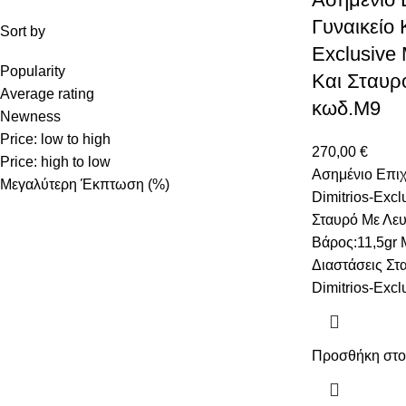
Γυναικείο 
Sort by
Exclusive
Popularity
Και Σταυρ
Average rating
κωδ.M9
Newness
Price: low to high
270,00
€
Price: high to low
Ασημένιο Επιχ
Μεγαλύτερη Έκπτωση (%)
Dimitrios-Exc
Σταυρό Με Λευ
Βάρος:11,5gr
Διαστάσεις Σ
Dimitrios-Exc
Προσθήκη στο