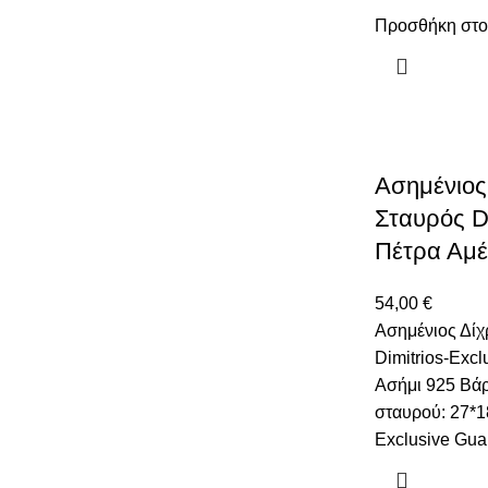
Προσθήκη στο
Ασημένιος
Σταυρός Di
Πέτρα Αμέ
54,00
€
Ασημένιος Δί
Dimitrios-Exc
Ασήμι 925 Βάρ
σταυρού: 27*1
Exclusive Gua