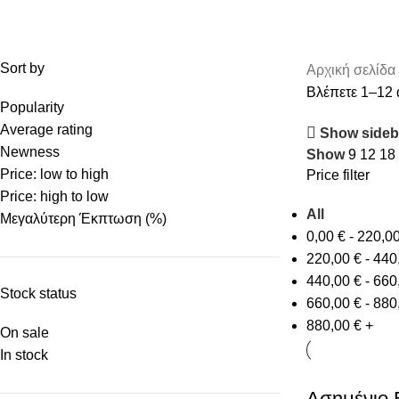
TO BE EDITED
UNCATEGORIZED
VALENTINE'S DAY
ΑΝΔΡΙΚΆ ΚΟΣΜΉΜΑ
ΙΔΕΕΣ ΔΩΡΩΝ
ΚΟΣΜΉΜΑΤΑ
ΛΟΥΡΆΚΙΑ-ΜΠΡΑΣΕΛΈ
ΠΑΙΔΙΚΆ ΚΟΣΜΉΜΑΤ
Sort by
Αρχική σελίδα
Βλέπετε 1–12 
Popularity
Average rating
Show sideb
Newness
Show
9
12
18
Price: low to high
Price filter
Price: high to low
All
Μεγαλύτερη Έκπτωση (%)
0,00
€
-
220,0
220,00
€
-
440
440,00
€
-
660
Stock status
660,00
€
-
880
880,00
€
+
On sale
In stock
Ασημένιο