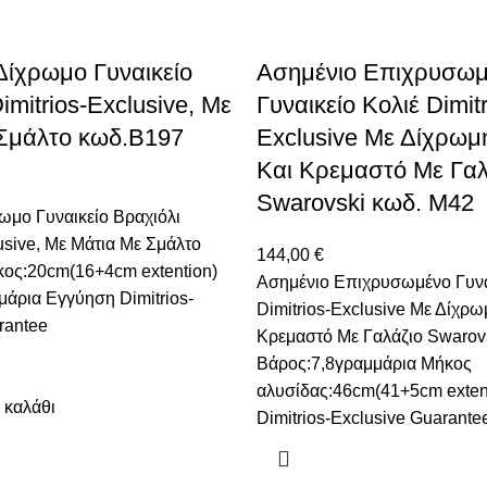
Δίχρωμο Γυναικείο
Ασημένιο Επιχρυσωμ
imitrios-Exclusive, Mε
Γυναικείο Κολιέ Dimitr
Σμάλτο κωδ.B197
Exclusive Με Δίχρωμ
Και Κρεμαστό Με Γαλ
Swarovski κωδ. Μ42
ωμο Γυναικείο Βραχιόλι
usive, Mε Μάτια Με Σμάλτο
144,00
€
ος:20cm(16+4cm extention)
Ασημένιο Επιχρυσωμένο Γυνα
άρια Εγγύηση Dimitrios-
Dimitrios-Exclusive Με Δίχρω
rantee
Κρεμαστό Με Γαλάζιο Swarov
Βάρος:7,8γραμμάρια Μήκος
αλυσίδας:46cm(41+5cm exten
 καλάθι
Dimitrios-Exclusive Guarante