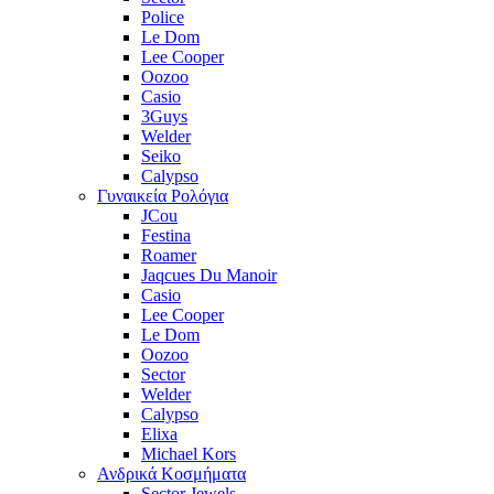
Police
Le Dom
Lee Cooper
Oozoo
Casio
3Guys
Welder
Seiko
Calypso
Γυναικεία Ρολόγια
JCou
Festina
Roamer
Jaqcues Du Manoir
Casio
Lee Cooper
Le Dom
Oozoo
Sector
Welder
Calypso
Elixa
Michael Kors
Ανδρικά Κοσμήματα
Sector Jewels