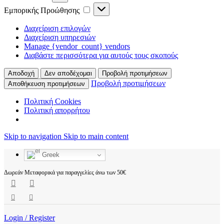
Εμπορικής Προώθησης
Διαχείριση επιλογών
Διαχείριση υπηρεσιών
Manage {vendor_count} vendors
Διαβάστε περισσότερα για αυτούς τους σκοπούς
Αποδοχή
Δεν αποδέχομαι
Προβολή προτιμήσεων
Προβολή προτιμήσεων
Αποθήκευση προτιμήσεων
Πολιτική Cookies
Πολιτική απορρήτου
Skip to navigation
Skip to main content
Greek
Δωρεάν Μεταφορικά για παραγγελίες άνω των 50€
Login / Register