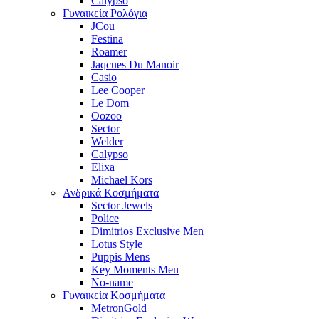
Calypso
Γυναικεία Ρολόγια
JCou
Festina
Roamer
Jaqcues Du Manoir
Casio
Lee Cooper
Le Dom
Oozoo
Sector
Welder
Calypso
Elixa
Michael Kors
Ανδρικά Κοσμήματα
Sector Jewels
Police
Dimitrios Exclusive Men
Lotus Style
Puppis Mens
Key Moments Men
No-name
Γυναικεία Κοσμήματα
MetronGold