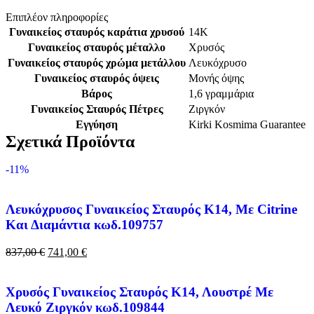
Επιπλέον πληροφορίες
Γυναικείος σταυρός καράτια χρυσού
14Κ
Γυναικείος σταυρός μέταλλο
Χρυσός
Γυναικείος σταυρός χρώμα μετάλλου
Λευκόχρυσο
Γυναικείος σταυρός όψεις
Μονής όψης
Βάρος
1,6 γραμμάρια
Γυναικείος Σταυρός Πέτρες
Ζιργκόν
Εγγύηση
Kirki Kosmima Guarantee
Σχετικά Προϊόντα
-11%
Λευκόχρυσος Γυναικείος Σταυρός Κ14, Με Citrine
Και Διαμάντια κωδ.109757
837,00
€
741,00
€
Xρυσός Γυναικείος Σταυρός Κ14, Λουστρέ Με
Λευκό Ζιργκόν κωδ.109844