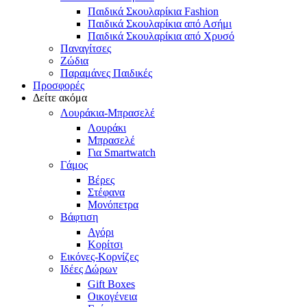
Παιδικά Σκουλαρίκια Fashion
Παιδικά Σκουλαρίκια από Ασήμι
Παιδικά Σκουλαρίκια από Χρυσό
Παναγίτσες
Ζώδια
Παραμάνες Παιδικές
Προσφορές
Δείτε ακόμα
Λουράκια-Μπρασελέ
Λουράκι
Μπρασελέ
Για Smartwatch
Γάμος
Βέρες
Στέφανα
Μονόπετρα
Βάφτιση
Αγόρι
Κορίτσι
Εικόνες-Κορνίζες
Ιδέες Δώρων
Gift Boxes
Οικογένεια