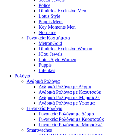
Police
Dimitrios Exclusive Men
Lotus Style
Puppis Mens
Key Moments Men
No-name
Γυναικεία Κοσμήματα
MetronGold
Dimitrios Exclusive Woman
JCou Jewels
Lotus Style Women
Puppis
Lifelikes
Ρολόγια
Ανδρικά Ρολόγια
Ανδρικά Ρολόγια με Δέρμα
Ανδρικά Ρολόγια με Καουτσούκ
Ανδρικά Ρολόγια με Μπρασελέ
Ανδρικά Ρολόγια με Υφασμα
Γυναικεία Ρολόγια
Γυναικεία Ρολόγια με Δέρμα
Γυναικεία Ρολόγια με Καουτσούκ
Γυναικεία Ρολόγια με Μπρασελέ
Smartwaches