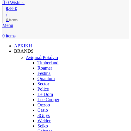
0
Wishlist
0,00
€
/
0
items
Menu
0
items
ΑΡΧΙΚΗ
BRANDS
Ανδρικά Ρολόγια
Timberland
Roamer
Festina
Quantum
Sector
Police
Le Dom
Lee Cooper
Oozoo
Casio
3Guys
Welder
Seiko