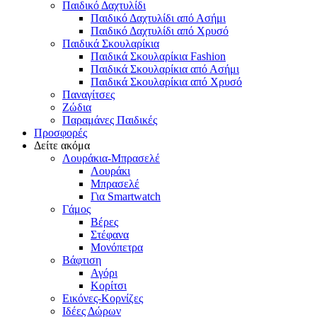
Παιδικό Δαχτυλίδι
Παιδικό Δαχτυλίδι από Ασήμι
Παιδικό Δαχτυλίδι από Χρυσό
Παιδικά Σκουλαρίκια
Παιδικά Σκουλαρίκια Fashion
Παιδικά Σκουλαρίκια από Ασήμι
Παιδικά Σκουλαρίκια από Χρυσό
Παναγίτσες
Ζώδια
Παραμάνες Παιδικές
Προσφορές
Δείτε ακόμα
Λουράκια-Μπρασελέ
Λουράκι
Μπρασελέ
Για Smartwatch
Γάμος
Βέρες
Στέφανα
Μονόπετρα
Βάφτιση
Αγόρι
Κορίτσι
Εικόνες-Κορνίζες
Ιδέες Δώρων