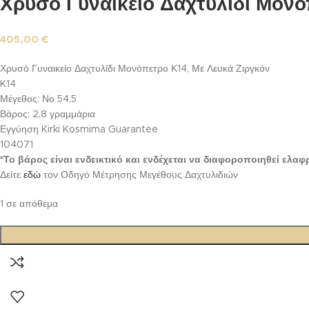
Χρυσό Γυναικείο Δαχτυλίδι Μονό
405,00
€
Χρυσό Γυναικείο Δαχτυλίδι Μονόπετρο Κ14, Με Λευκά Ζιργκόν
K14
Μέγεθος: Νο 54,5
Βάρος: 2,8 γραμμάρια
Εγγύηση Kirki Kosmima Guarantee
104071
*Το βάρος είναι ενδεικτικό και ενδέχεται να διαφοροποιηθεί ελ
Δείτε
εδώ
τον Οδηγό Μέτρησης Μεγέθους Δαχτυλιδιών
1 σε απόθεμα