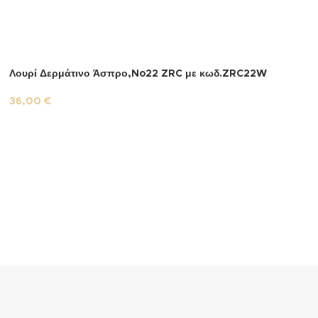
Λουρί Δερμάτινο Άσπρο,No22 ZRC με κωδ.ZRC22W
36,00
€