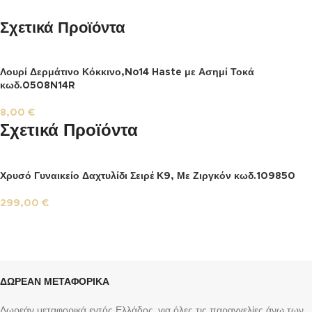
Σχετικά Προϊόντα
Λουρί Δερμάτινο Κόκκινο,No14 Haste με Ασημί Τοκά
κωδ.0508N14R
8,00
€
Σχετικά Προϊόντα
Χρυσό Γυναικείο Δαχτυλίδι Σειρέ Κ9, Με Ζιργκόν κωδ.109850
299,00
€
ΔΩΡΕΑΝ ΜΕΤΑΦΟΡΙΚΑ
Δωρεάν μεταφορικά εντός Ελλάδος, για όλες τις παραγγελίες άνω των