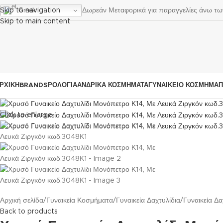
Greek
Δωρεάν Μεταφορικά για παραγγελίες άνω τ
Skip to navigation
Skip to main content
ΡΧΙΚΗ
BRANDS
ΡΟΛΌΓΙΑ
ΑΝΔΡΙΚΆ ΚΟΣΜΉΜΑΤΑ
ΓΥΝΑΙΚΕΊΟ ΚΟΣΜΉΜΑ
Π
Click to enlarge
Αρχική σελίδα
Γυναικεία Κοσμήματα
Γυναικεία Δαχτυλίδια
Γυναικεία Δ
Back to products