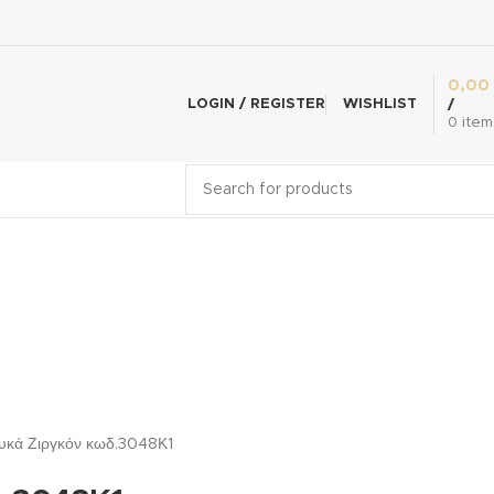
0,00
LOGIN / REGISTER
WISHLIST
/
0
item
ευκά Ζιργκόν κωδ.3048Κ1