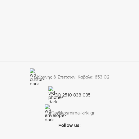
Δοϊρανης & Σπετσων, Καβαλα, 653 02
+30 2510 838 035
info@kosmima-kirki.gr
Follow us: