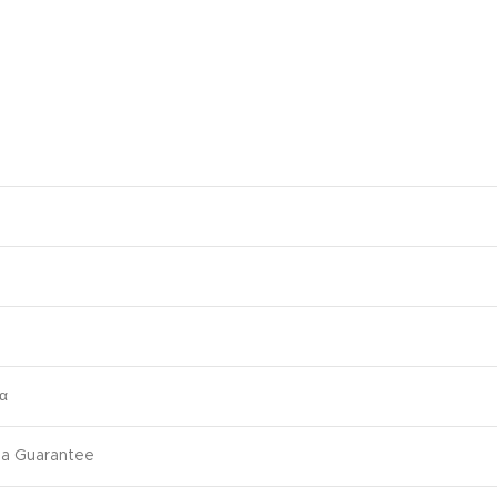
α
ma Guarantee