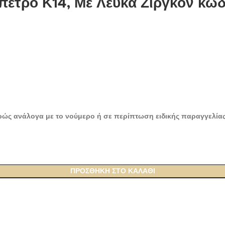
πετρο Κ14, Με Λευκά Ζιργκόν κω
αφρώς ανάλογα με το νούμερο ή σε περίπτωση ειδικής παραγγελία
ΠΡΟΣΘΉΚΗ ΣΤΟ ΚΑΛΆΘΙ