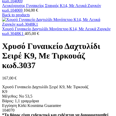
Λευκόχρυσος Γυναικείος Σταυρός Κ14, Με Λευκά Ζιργκόν
κωδ.104069
104,00
€
Back to products
Χρυσό Γυναικείο Δαχτυλίδι Μονόπετρο Κ14, Με Λευκά Ζιργκόν
κωδ.3048Κ1
405,00
€
Χρυσό Γυναικείο Δαχτυλίδι
Σειρέ Κ9, Με Τιρκουάζ
κωδ.3037
167,00
€
Χρυσό Γυναικείο Δαχτυλίδι Σειρέ Κ9, Με Τιρκουάζ
K9
Μέγεθος: Νο 53,5
Βάρος: 1,1 γραμμάρια
Εγγύηση Kirki Kosmima Guarantee
104070
*Το βάρος είναι ενδεικτικό και ενδέχεται να διαφοροποιηθεί