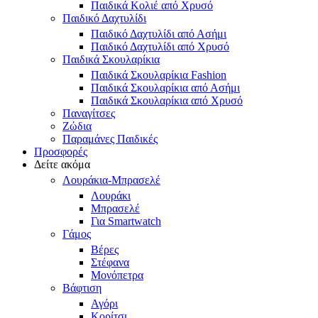
Παιδικά Κολιέ από Χρυσό
Παιδικό Δαχτυλίδι
Παιδικό Δαχτυλίδι από Ασήμι
Παιδικό Δαχτυλίδι από Χρυσό
Παιδικά Σκουλαρίκια
Παιδικά Σκουλαρίκια Fashion
Παιδικά Σκουλαρίκια από Ασήμι
Παιδικά Σκουλαρίκια από Χρυσό
Παναγίτσες
Ζώδια
Παραμάνες Παιδικές
Προσφορές
Δείτε ακόμα
Λουράκια-Μπρασελέ
Λουράκι
Μπρασελέ
Για Smartwatch
Γάμος
Βέρες
Στέφανα
Μονόπετρα
Βάφτιση
Αγόρι
Κορίτσι