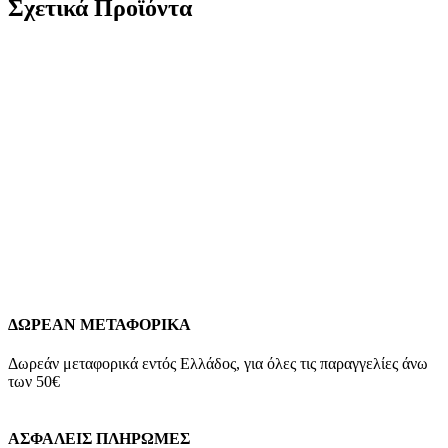
Σχετικά Προϊόντα
Λευκόχρυσο Γυναικείο Δαχτυλίδι Μονόπετρο Κ9,
Με Λευκό Ζιργκόν κωδ.109851
273,00
€
Χρυσό Γυναικείο Δαχτυλίδι Σειρέ Κ9, Με Ζιργκόν
κωδ.109850
299,00
€
ΔΩΡΕΑΝ ΜΕΤΑΦΟΡΙΚΑ
Δωρεάν μεταφορικά εντός Ελλάδος, για όλες τις παραγγελίες άνω
των 50€
ΑΣΦΑΛΕΙΣ ΠΛΗΡΩΜΕΣ