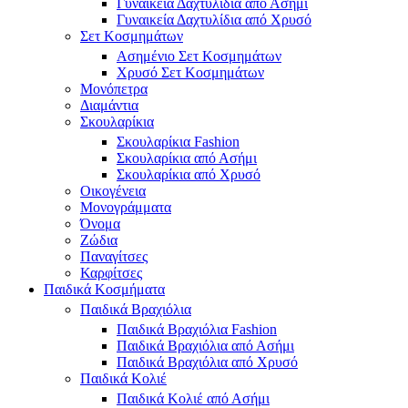
Γυναικεία Δαχτυλίδια από Ασήμι
Γυναικεία Δαχτυλίδια από Χρυσό
Σετ Κοσμημάτων
Ασημένιο Σετ Κοσμημάτων
Χρυσό Σετ Κοσμημάτων
Μονόπετρα
Διαμάντια
Σκουλαρίκια
Σκουλαρίκια Fashion
Σκουλαρίκια από Ασήμι
Σκουλαρίκια από Χρυσό
Οικογένεια
Μονογράμματα
Όνομα
Ζώδια
Παναγίτσες
Καρφίτσες
Παιδικά Κοσμήματα
Παιδικά Βραχιόλια
Παιδικά Βραχιόλια Fashion
Παιδικά Βραχιόλια από Ασήμι
Παιδικά Βραχιόλια από Χρυσό
Παιδικά Κολιέ
Παιδικά Κολιέ από Ασήμι