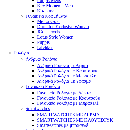
Puppis Mens
Key Moments Men
No-name
Γυναικεία Κοσμήματα
MetronGold
Dimitrios Exclusive Woman
JCou Jewels
Lotus Style Women
Puppis
Lifelikes
Ρολόγια
Ανδρικά Ρολόγια
Ανδρικά Ρολόγια με Δέρμα
Ανδρικά Ρολόγια με Καουτσούκ
Ανδρικά Ρολόγια με Μπρασελέ
Ανδρικά Ρολόγια με Υφασμα
Γυναικεία Ρολόγια
Γυναικεία Ρολόγια με Δέρμα
Γυναικεία Ρολόγια με Καουτσούκ
Γυναικεία Ρολόγια με Μπρασελέ
Smartwaches
SMARTWATCHES ΜΕ ΔΕΡΜΑ
SMARTWATCHES ΜΕ ΚΑΟΥΤΣΟΥΚ
Smartwatches με μπρασελέ