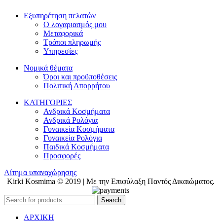
Εξυπηρέτηση πελατών
Ο λογαριασμός μου
Μεταφορικά
Τρόποι πληρωμής
Υπηρεσίες
Νομικά θέματα
Όροι και προϋποθέσεις
Πολιτική Απορρήτου
ΚΑΤΗΓΟΡΙΕΣ
Ανδρικά Κοσμήματα
Ανδρικά Ρολόγια
Γυναικεία Κοσμήματα
Γυναικεία Ρολόγια
Παιδικά Κοσμήματα
Προσφορές
Αίτημα υπαναχώρησης
Kirki Kosmima © 2019 | Με την Επιφύλαξη Παντός Δικαιώματος.
Search
ΑΡΧΙΚΗ