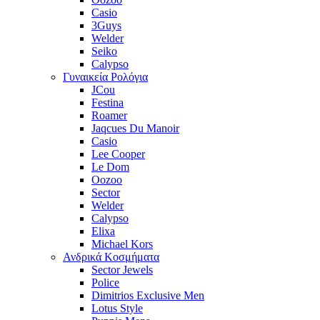
Casio
3Guys
Welder
Seiko
Calypso
Γυναικεία Ρολόγια
JCou
Festina
Roamer
Jaqcues Du Manoir
Casio
Lee Cooper
Le Dom
Oozoo
Sector
Welder
Calypso
Elixa
Michael Kors
Ανδρικά Κοσμήματα
Sector Jewels
Police
Dimitrios Exclusive Men
Lotus Style