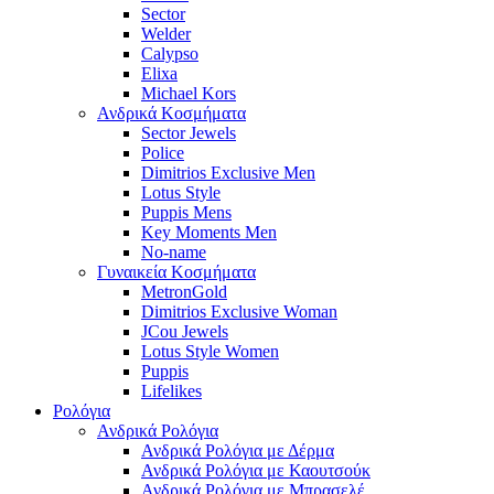
Sector
Welder
Calypso
Elixa
Michael Kors
Ανδρικά Κοσμήματα
Sector Jewels
Police
Dimitrios Exclusive Men
Lotus Style
Puppis Mens
Key Moments Men
No-name
Γυναικεία Κοσμήματα
MetronGold
Dimitrios Exclusive Woman
JCou Jewels
Lotus Style Women
Puppis
Lifelikes
Ρολόγια
Ανδρικά Ρολόγια
Ανδρικά Ρολόγια με Δέρμα
Ανδρικά Ρολόγια με Καουτσούκ
Ανδρικά Ρολόγια με Μπρασελέ