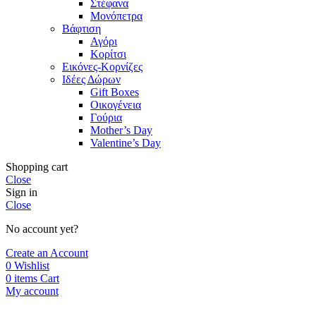
Στέφανα
Μονόπετρα
Βάφτιση
Αγόρι
Κορίτσι
Εικόνες-Κορνίζες
Ιδέες Δώρων
Gift Boxes
Οικογένεια
Γούρια
Mother’s Day
Valentine’s Day
Shopping cart
Close
Sign in
Close
No account yet?
Create an Account
0
Wishlist
0
items
Cart
My account