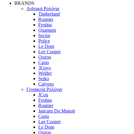
BRANDS
Ανδρικά Ρολόγια
Timberland
Roamer
Festina
Quantum
Sector
Police
Le Dom
Lee Cooper
Oozoo
Casio
3Guys
Welder
Seiko
Calypso
Γυναικεία Ρολόγια
JCou
Festina
Roamer
Jaqcues Du Manoir
Casio
Lee Cooper
Le Dom
Oozoo