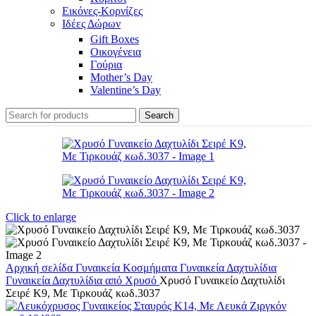
Εικόνες-Κορνίζες
Ιδέες Δώρων
Gift Boxes
Οικογένεια
Γούρια
Mother’s Day
Valentine’s Day
Search
Click to enlarge
Αρχική σελίδα
Γυναικεία Κοσμήματα
Γυναικεία Δαχτυλίδια
Γυναικεία Δαχτυλίδια από Χρυσό
Χρυσό Γυναικείο Δαχτυλίδι
Σειρέ Κ9, Με Τιρκουάζ κωδ.3037