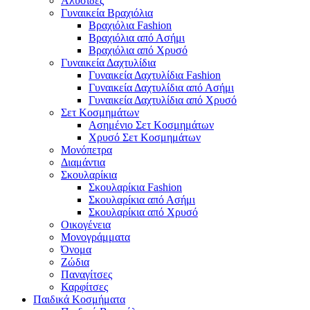
Αλυσίδες
Γυναικεία Βραχιόλια
Βραχιόλια Fashion
Βραχιόλια από Ασήμι
Βραχιόλια από Χρυσό
Γυναικεία Δαχτυλίδια
Γυναικεία Δαχτυλίδια Fashion
Γυναικεία Δαχτυλίδια από Ασήμι
Γυναικεία Δαχτυλίδια από Χρυσό
Σετ Κοσμημάτων
Ασημένιο Σετ Κοσμημάτων
Χρυσό Σετ Κοσμημάτων
Μονόπετρα
Διαμάντια
Σκουλαρίκια
Σκουλαρίκια Fashion
Σκουλαρίκια από Ασήμι
Σκουλαρίκια από Χρυσό
Οικογένεια
Μονογράμματα
Όνομα
Ζώδια
Παναγίτσες
Καρφίτσες
Παιδικά Κοσμήματα