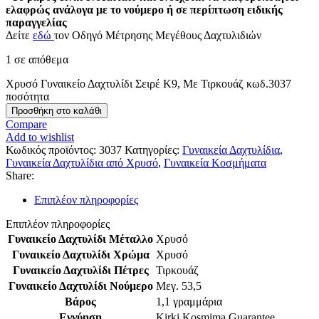
ελαφρώς ανάλογα με το νούμερο ή σε περίπτωση ειδικής
παραγγελίας
Δείτε
εδώ
τον Οδηγό Μέτρησης Μεγέθους Δαχτυλιδιών
1 σε απόθεμα
Χρυσό Γυναικείο Δαχτυλίδι Σειρέ Κ9, Με Τιρκουάζ κωδ.3037
ποσότητα
Προσθήκη στο καλάθι
Compare
Add to wishlist
Κωδικός προϊόντος:
3037
Κατηγορίες:
Γυναικεία Δαχτυλίδια
,
Γυναικεία Δαχτυλίδια από Χρυσό
,
Γυναικεία Κοσμήματα
Share:
Επιπλέον πληροφορίες
Επιπλέον πληροφορίες
Γυναικείο Δαχτυλίδι Μέταλλο
Χρυσό
Γυναικείο Δαχτυλίδι Χρώμα
Χρυσό
Γυναικείο Δαχτυλίδι Πέτρες
Τιρκουάζ
Γυναικείο Δαχτυλίδι Νούμερο
Μεγ. 53,5
Βάρος
1,1 γραμμάρια
Εγγύηση
Kirki Kosmima Guarantee