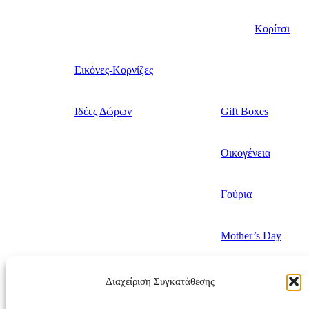
Κορίτσι
Εικόνες-Κορνίζες
Ιδέες Δώρων
Gift Boxes
Οικογένεια
Γούρια
Mother’s Day
Valentine’s Day
Διαχείριση Συγκατάθεσης