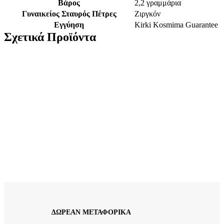
Βάρος
2,2 γραμμάρια
Γυναικείος Σταυρός Πέτρες
Ζιργκόν
Εγγύηση
Kirki Kosmima Guarantee
Σχετικά Προϊόντα
Xρυσός Γυναικείος Σταυρός Κ14, Λουστρέ Με Λευκά Ζιργκόν
κωδ.109764
370,00
€
Xρυσός Γυναικείος Σταυρός Κ14, Λουστρέ Με Λευκό Ζιργκόν
κωδ.109844
292,00
€
ΔΩΡΕΑΝ ΜΕΤΑΦΟΡΙΚΑ