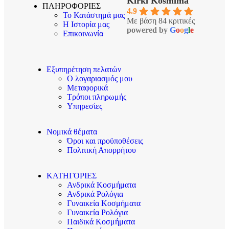
Kirki Kosmima
ΠΛΗΡΟΦΟΡΙΕΣ
4.9
Το Κατάστημά μας
Με βάση 84 κριτικές
Η Ιστορία μας
powered by
G
o
o
g
l
e
Επικοινωνία
Εξυπηρέτηση πελατών
Ο λογαριασμός μου
Μεταφορικά
Τρόποι πληρωμής
Υπηρεσίες
Νομικά θέματα
Όροι και προϋποθέσεις
Πολιτική Απορρήτου
ΚΑΤΗΓΟΡΙΕΣ
Ανδρικά Κοσμήματα
Ανδρικά Ρολόγια
Γυναικεία Κοσμήματα
Γυναικεία Ρολόγια
Παιδικά Κοσμήματα