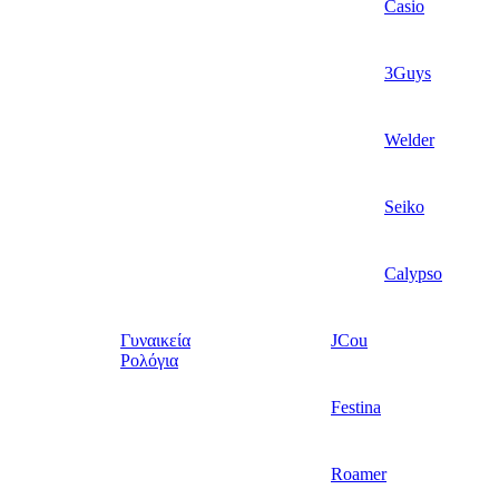
Casio
3Guys
Welder
Seiko
Calypso
Γυναικεία
JCou
Ρολόγια
Festina
Roamer