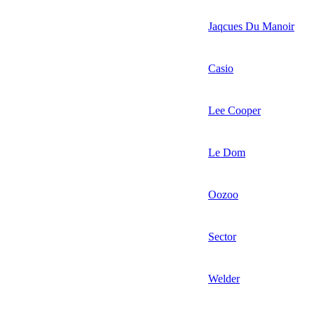
Jaqcues Du Manoir
Casio
Lee Cooper
Le Dom
Oozoo
Sector
Welder