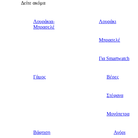
Δείτε ακόμα
Λουράκια-
Λουράκι
Μπρασελέ
Μπρασελέ
Για Smartwatch
Γάμος
Βέρες
Στέφανα
Μονόπετρα
Βάφτιση
Αγόρι