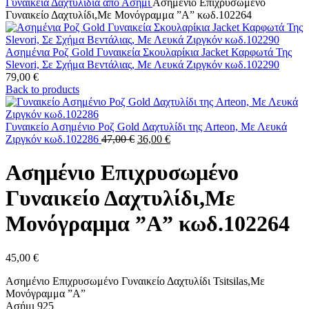
Γυναικεία Δαχτυλίδια από Ασήμι
Ασημένιο Επιχρυσωμένο
Γυναικείο Δαχτυλίδι,Με Μονόγραμμα ”Α” κωδ.102264
Ασημένια Ροζ Gold Γυναικεία Σκουλαρίκια Jacket Καρφωτά Της
Slevori, Σε Σχήμα Βεντάλιας, Με Λευκά Ζιργκόν κωδ.102290
79,00
€
Back to products
Γυναικείο Ασημένιο Ροζ Gold Δαχτυλίδι της Arteon, Με Λευκά
Original
Η
Ζιργκόν κωδ.102286
47,00
€
36,00
€
price
τρέχουσα
was:
τιμή
Ασημένιο Επιχρυσωμένο
47,00 €.
είναι:
36,00 €.
Γυναικείο Δαχτυλίδι,Με
Μονόγραμμα ”Α” κωδ.102264
45,00
€
Ασημένιο Επιχρυσωμένο Γυναικείο Δαχτυλίδι Tsitsilas,Με
Μονόγραμμα ”Α”
Ασήμι 925