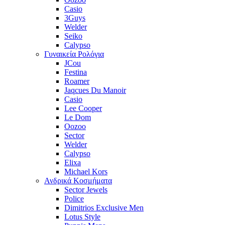
Casio
3Guys
Welder
Seiko
Calypso
Γυναικεία Ρολόγια
JCou
Festina
Roamer
Jaqcues Du Manoir
Casio
Lee Cooper
Le Dom
Oozoo
Sector
Welder
Calypso
Elixa
Michael Kors
Ανδρικά Κοσμήματα
Sector Jewels
Police
Dimitrios Exclusive Men
Lotus Style