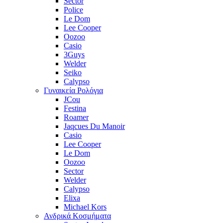
Sector
Police
Le Dom
Lee Cooper
Oozoo
Casio
3Guys
Welder
Seiko
Calypso
Γυναικεία Ρολόγια
JCou
Festina
Roamer
Jaqcues Du Manoir
Casio
Lee Cooper
Le Dom
Oozoo
Sector
Welder
Calypso
Elixa
Michael Kors
Ανδρικά Κοσμήματα