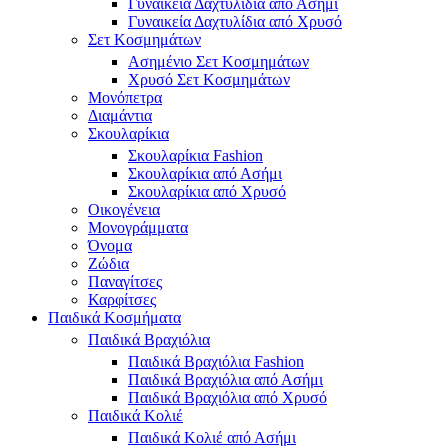
Γυναικεία Δαχτυλίδια από Ασήμι
Γυναικεία Δαχτυλίδια από Χρυσό
Σετ Κοσμημάτων
Ασημένιο Σετ Κοσμημάτων
Χρυσό Σετ Κοσμημάτων
Μονόπετρα
Διαμάντια
Σκουλαρίκια
Σκουλαρίκια Fashion
Σκουλαρίκια από Ασήμι
Σκουλαρίκια από Χρυσό
Οικογένεια
Μονογράμματα
Όνομα
Ζώδια
Παναγίτσες
Καρφίτσες
Παιδικά Κοσμήματα
Παιδικά Βραχιόλια
Παιδικά Βραχιόλια Fashion
Παιδικά Βραχιόλια από Ασήμι
Παιδικά Βραχιόλια από Χρυσό
Παιδικά Κολιέ
Παιδικά Κολιέ από Ασήμι