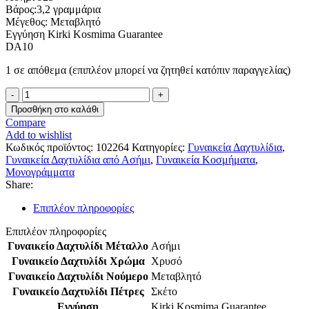
Βάρος:3,2 γραμμάρια
Μέγεθος: Μεταβλητό
Εγγύηση Kirki Kosmima Guarantee
DA10
1 σε απόθεμα (επιπλέον μπορεί να ζητηθεί κατόπιν παραγγελίας)
Ασημένιο
Επιχρυσωμένο
Προσθήκη στο καλάθι
Γυναικείο
Compare
Δαχτυλίδι,Με
Add to wishlist
Μονόγραμμα
Κωδικός προϊόντος:
102264
Κατηγορίες:
Γυναικεία Δαχτυλίδια
,
''Α''
Γυναικεία Δαχτυλίδια από Ασήμι
,
Γυναικεία Κοσμήματα
,
κωδ.102264
Μονογράμματα
ποσότητα
Share:
Επιπλέον πληροφορίες
Επιπλέον πληροφορίες
Γυναικείο Δαχτυλίδι Μέταλλο
Ασήμι
Γυναικείο Δαχτυλίδι Χρώμα
Χρυσό
Γυναικείο Δαχτυλίδι Νούμερο
Μεταβλητό
Γυναικείο Δαχτυλίδι Πέτρες
Σκέτο
Εγγύηση
Kirki Kosmima Guarantee