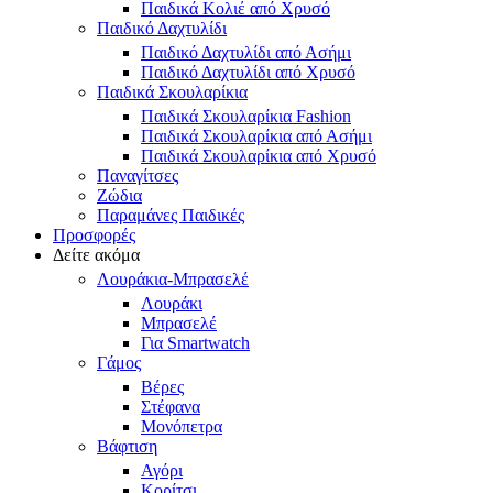
Παιδικά Κολιέ από Χρυσό
Παιδικό Δαχτυλίδι
Παιδικό Δαχτυλίδι από Ασήμι
Παιδικό Δαχτυλίδι από Χρυσό
Παιδικά Σκουλαρίκια
Παιδικά Σκουλαρίκια Fashion
Παιδικά Σκουλαρίκια από Ασήμι
Παιδικά Σκουλαρίκια από Χρυσό
Παναγίτσες
Ζώδια
Παραμάνες Παιδικές
Προσφορές
Δείτε ακόμα
Λουράκια-Μπρασελέ
Λουράκι
Μπρασελέ
Για Smartwatch
Γάμος
Βέρες
Στέφανα
Μονόπετρα
Βάφτιση
Αγόρι
Κορίτσι