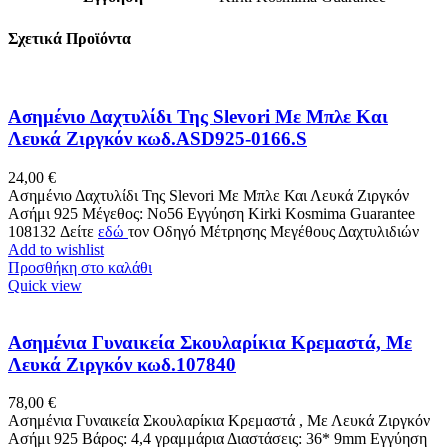
Σχετικά Προϊόντα
Ασημένιο Δαχτυλίδι Της Slevori Με Μπλε Και
Λευκά Ζιργκόν κωδ.ASD925-0166.S
24,00
€
Ασημένιο Δαχτυλίδι Της Slevori Με Μπλε Και Λευκά Ζιργκόν
Ασήμι 925 Μέγεθος: No56 Εγγύηση Kirki Kosmima Guarantee
108132 Δείτε
εδώ
τον Οδηγό Μέτρησης Μεγέθους Δαχτυλιδιών
Add to wishlist
Προσθήκη στο καλάθι
Quick view
Ασημένια Γυναικεία Σκουλαρίκια Κρεμαστά, Με
Λευκά Ζιργκόν κωδ.107840
78,00
€
Ασημένια Γυναικεία Σκουλαρίκια Κρεμαστά , Με Λευκά Ζιργκόν
Ασήμι 925 Βάρος: 4,4 γραμμάρια Διαστάσεις: 36* 9mm Εγγύηση