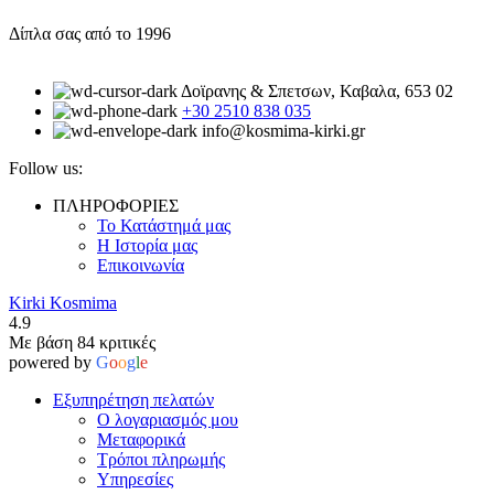
Δίπλα σας από το 1996
Δοϊρανης & Σπετσων, Καβαλα, 653 02
+30 2510 838 035
info@kosmima-kirki.gr
Follow us:
ΠΛΗΡΟΦΟΡΙΕΣ
Το Κατάστημά μας
Η Ιστορία μας
Επικοινωνία
Kirki Kosmima
4.9
Με βάση 84 κριτικές
powered by
G
o
o
g
l
e
Εξυπηρέτηση πελατών
Ο λογαριασμός μου
Μεταφορικά
Τρόποι πληρωμής
Υπηρεσίες