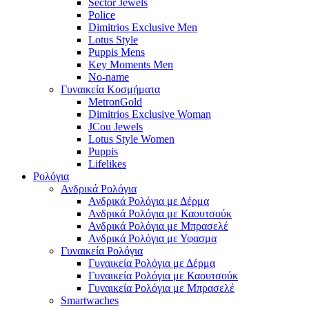
Sector Jewels
Police
Dimitrios Exclusive Men
Lotus Style
Puppis Mens
Key Moments Men
No-name
Γυναικεία Κοσμήματα
MetronGold
Dimitrios Exclusive Woman
JCou Jewels
Lotus Style Women
Puppis
Lifelikes
Ρολόγια
Ανδρικά Ρολόγια
Ανδρικά Ρολόγια με Δέρμα
Ανδρικά Ρολόγια με Καουτσούκ
Ανδρικά Ρολόγια με Μπρασελέ
Ανδρικά Ρολόγια με Υφασμα
Γυναικεία Ρολόγια
Γυναικεία Ρολόγια με Δέρμα
Γυναικεία Ρολόγια με Καουτσούκ
Γυναικεία Ρολόγια με Μπρασελέ
Smartwaches