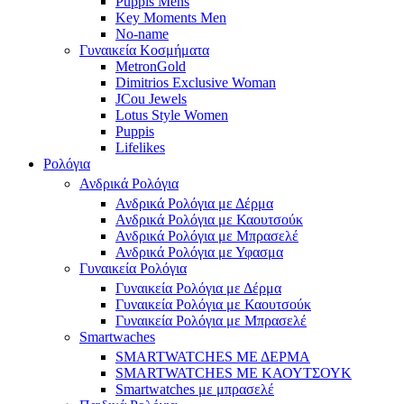
Puppis Mens
Key Moments Men
No-name
Γυναικεία Κοσμήματα
MetronGold
Dimitrios Exclusive Woman
JCou Jewels
Lotus Style Women
Puppis
Lifelikes
Ρολόγια
Ανδρικά Ρολόγια
Ανδρικά Ρολόγια με Δέρμα
Ανδρικά Ρολόγια με Καουτσούκ
Ανδρικά Ρολόγια με Μπρασελέ
Ανδρικά Ρολόγια με Υφασμα
Γυναικεία Ρολόγια
Γυναικεία Ρολόγια με Δέρμα
Γυναικεία Ρολόγια με Καουτσούκ
Γυναικεία Ρολόγια με Μπρασελέ
Smartwaches
SMARTWATCHES ΜΕ ΔΕΡΜΑ
SMARTWATCHES ΜΕ ΚΑΟΥΤΣΟΥΚ
Smartwatches με μπρασελέ