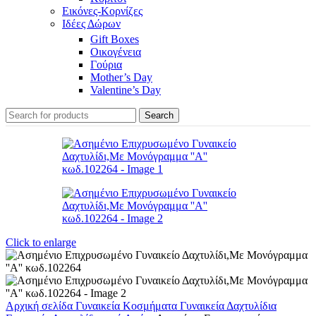
Εικόνες-Κορνίζες
Ιδέες Δώρων
Gift Boxes
Οικογένεια
Γούρια
Mother’s Day
Valentine’s Day
Search
Click to enlarge
Αρχική σελίδα
Γυναικεία Κοσμήματα
Γυναικεία Δαχτυλίδια