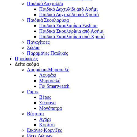
Παιδικό Δαχτυλίδι
Παιδικό Δαχτυλίδι από Ασήμι
Παιδικό Δαχτυλίδι από Χρυσό
Παιδικά Σκουλαρίκια
Παιδικά Σκουλαρίκια Fashion
Παιδικά Σκουλαρίκια από Ασήμι
Παιδικά Σκουλαρίκια από Χρυσό
Παναγίτσες
Ζώδια
Παραμάνες Παιδικές
Προσφορές
Δείτε ακόμα
Λουράκια-Μπρασελέ
Λουράκι
Μπρασελέ
Για Smartwatch
Γάμος
Βέρες
Στέφανα
Μονόπετρα
Βάφτιση
Αγόρι
Κορίτσι
Εικόνες-Κορνίζες
Ιδέες Δώρων