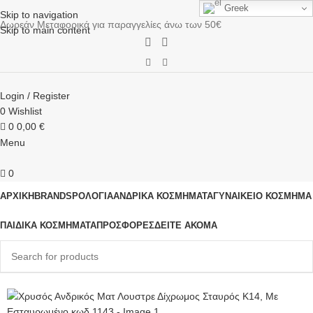
Greek
Skip to navigation
Δωρεάν Μεταφορικά για παραγγελίες άνω των 50€
Skip to main content
Login / Register
0
Wishlist
0
0,00
€
Menu
0
ΑΡΧΙΚΗ
BRANDS
ΡΟΛΌΓΙΑ
ΑΝΔΡΙΚΆ ΚΟΣΜΉΜΑΤΑ
ΓΥΝΑΙΚΕΊΟ ΚΟΣΜΉΜΑ
ΠΑΙΔΙΚΆ ΚΟΣΜΉΜΑΤΑ
ΠΡΟΣΦΟΡΈΣ
ΔΕΊΤΕ ΑΚΌΜΑ