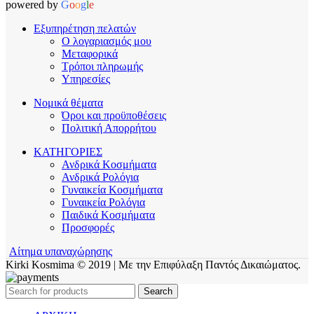
powered by
G
o
o
g
l
e
Εξυπηρέτηση πελατών
Ο λογαριασμός μου
Μεταφορικά
Τρόποι πληρωμής
Υπηρεσίες
Νομικά θέματα
Όροι και προϋποθέσεις
Πολιτική Απορρήτου
ΚΑΤΗΓΟΡΙΕΣ
Ανδρικά Κοσμήματα
Ανδρικά Ρολόγια
Γυναικεία Κοσμήματα
Γυναικεία Ρολόγια
Παιδικά Κοσμήματα
Προσφορές
Αίτημα υπαναχώρησης
Kirki Kosmima © 2019 | Με την Επιφύλαξη Παντός Δικαιώματος.
Search