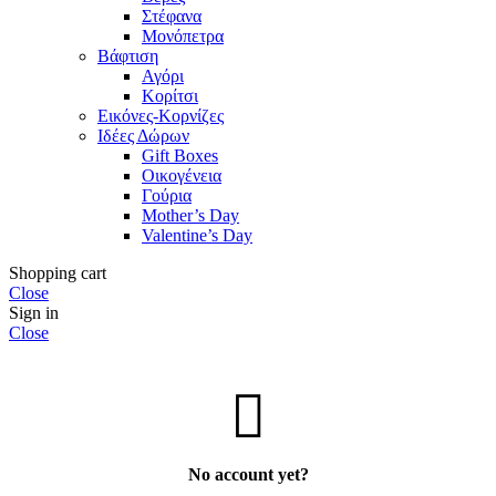
Στέφανα
Μονόπετρα
Βάφτιση
Αγόρι
Κορίτσι
Εικόνες-Κορνίζες
Ιδέες Δώρων
Gift Boxes
Οικογένεια
Γούρια
Mother’s Day
Valentine’s Day
Shopping cart
Close
Sign in
Close
No account yet?