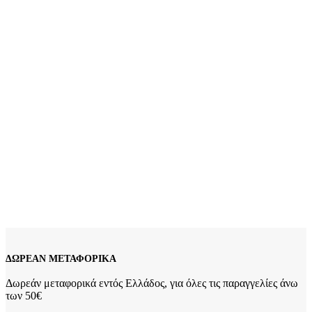
Ασήμι 925 Βάρος: 2.4 γραμμάρια Μέγεθος: No 55 Εγγύηση Kirki
Kosmima Guarantee Δείτε
εδώ
τον Οδηγό Μέτρησης Μεγέθους
Δαχτυλιδιών
Add to wishlist
Προσθήκη στο καλάθι
Quick view
Ασημένιο Ροζ Gold Γυναικείο Δαχτυλίδι Cameo, Με
Φιγούρα Γυναίκας Και Λευκά Ζιργκόν κωδ.109649
99,00
€
Ασημένιο Ροζ Gold Γυναικείο Δαχτυλίδι Cameo, Με Φιγούρα Γυναίκας
Και Λευκά Ζιργκόν Ασήμι 925 Βάρος: 4,2 γραμμάρια Μέγεθος:
Μεταβλητό Εγγύηση Kirki Kosmima Guarantee 5AG68
Add to wishlist
Προσθήκη στο καλάθι
Quick view
ΔΩΡΕΑΝ ΜΕΤΑΦΟΡΙΚΑ
Δωρεάν μεταφορικά εντός Ελλάδος, για όλες τις παραγγελίες άνω
των 50€