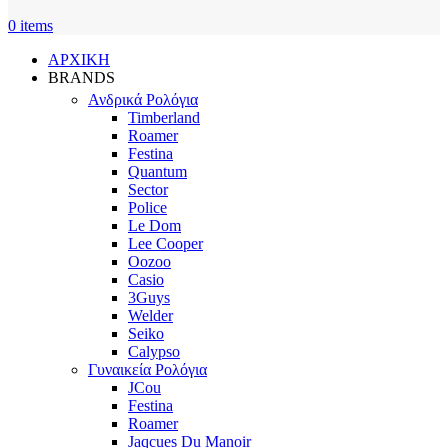
0
items
ΑΡΧΙΚΗ
BRANDS
Ανδρικά Ρολόγια
Timberland
Roamer
Festina
Quantum
Sector
Police
Le Dom
Lee Cooper
Oozoo
Casio
3Guys
Welder
Seiko
Calypso
Γυναικεία Ρολόγια
JCou
Festina
Roamer
Jaqcues Du Manoir