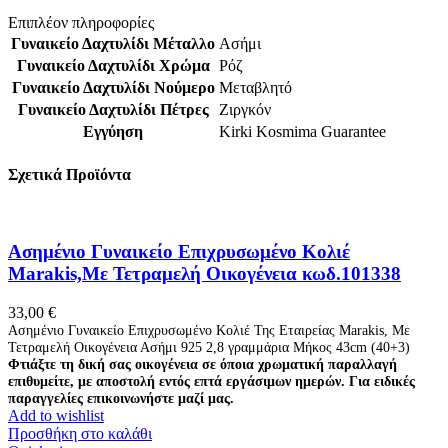
Επιπλέον πληροφορίες
Γυναικείο Δαχτυλίδι Μέταλλο
Ασήμι
Γυναικείο Δαχτυλίδι Χρώμα
Ρόζ
Γυναικείο Δαχτυλίδι Νούμερο
Μεταβλητό
Γυναικείο Δαχτυλίδι Πέτρες
Ζιργκόν
Εγγύηση
Kirki Kosmima Guarantee
Σχετικά Προϊόντα
Ασημένιο Γυναικείο Επιχρυσωμένο Κολιέ
Marakis,Με Τετραμελή Οικογένεια κωδ.101338
33,00
€
Ασημένιο Γυναικείο Επιχρυσωμένο Κολιέ Της Εταιρείας Marakis, Με
Τετραμελή Οικογένεια Ασήμι 925 2,8 γραμμάρια Μήκος 43cm (40+3)
Φτιάξτε τη δική σας οικογένεια σε όποια χρωματική παραλλαγή
επιθυμείτε, με αποστολή εντός επτά εργάσιμων ημερών. Για ειδικές
παραγγελίες επικοινωνήστε μαζί μας.
Add to wishlist
Προσθήκη στο καλάθι