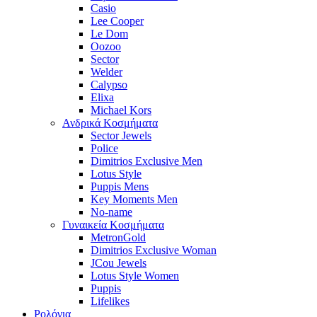
Casio
Lee Cooper
Le Dom
Oozoo
Sector
Welder
Calypso
Elixa
Michael Kors
Ανδρικά Κοσμήματα
Sector Jewels
Police
Dimitrios Exclusive Men
Lotus Style
Puppis Mens
Key Moments Men
No-name
Γυναικεία Κοσμήματα
MetronGold
Dimitrios Exclusive Woman
JCou Jewels
Lotus Style Women
Puppis
Lifelikes
Ρολόγια