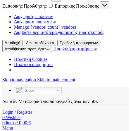
Εμπορικής Προώθησης
Εμπορικής Προώθησης
Διαχείριση επιλογών
Διαχείριση υπηρεσιών
Manage {vendor_count} vendors
Διαβάστε περισσότερα για αυτούς τους σκοπούς
Αποδοχή
Δεν αποδέχομαι
Προβολή προτιμήσεων
Προβολή προτιμήσεων
Αποθήκευση προτιμήσεων
Πολιτική Cookies
Πολιτική απορρήτου
Skip to navigation
Skip to main content
Greek
Δωρεάν Μεταφορικά για παραγγελίες άνω των 50€
Login / Register
0
Wishlist
0
items
/
0,00
€
Menu