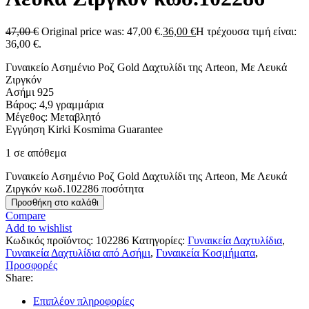
47,00
€
Original price was: 47,00 €.
36,00
€
Η τρέχουσα τιμή είναι:
36,00 €.
Γυναικείο Ασημένιο Ροζ Gold Δαχτυλίδι της Arteon, Με Λευκά
Ζιργκόν
Ασήμι 925
Βάρος: 4,9 γραμμάρια
Μέγεθος: Μεταβλητό
Εγγύηση Kirki Kosmima Guarantee
1 σε απόθεμα
Γυναικείο Ασημένιο Ροζ Gold Δαχτυλίδι της Arteon, Με Λευκά
Ζιργκόν κωδ.102286 ποσότητα
Προσθήκη στο καλάθι
Compare
Add to wishlist
Κωδικός προϊόντος:
102286
Κατηγορίες:
Γυναικεία Δαχτυλίδια
,
Γυναικεία Δαχτυλίδια από Ασήμι
,
Γυναικεία Κοσμήματα
,
Προσφορές
Share:
Επιπλέον πληροφορίες