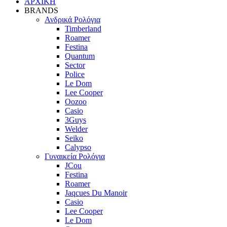
ΑΡΧΙΚΗ
BRANDS
Ανδρικά Ρολόγια
Timberland
Roamer
Festina
Quantum
Sector
Police
Le Dom
Lee Cooper
Oozoo
Casio
3Guys
Welder
Seiko
Calypso
Γυναικεία Ρολόγια
JCou
Festina
Roamer
Jaqcues Du Manoir
Casio
Lee Cooper
Le Dom