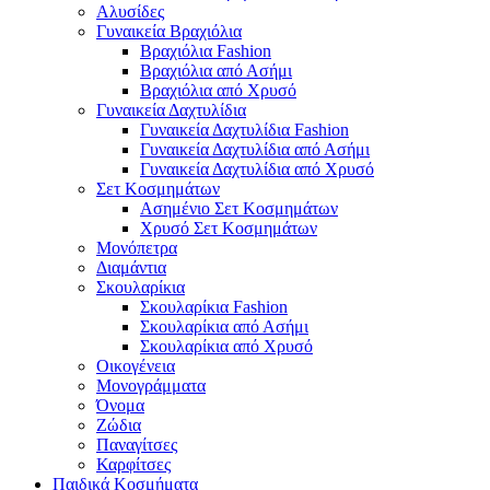
Αλυσίδες
Γυναικεία Βραχιόλια
Βραχιόλια Fashion
Βραχιόλια από Ασήμι
Βραχιόλια από Χρυσό
Γυναικεία Δαχτυλίδια
Γυναικεία Δαχτυλίδια Fashion
Γυναικεία Δαχτυλίδια από Ασήμι
Γυναικεία Δαχτυλίδια από Χρυσό
Σετ Κοσμημάτων
Ασημένιο Σετ Κοσμημάτων
Χρυσό Σετ Κοσμημάτων
Μονόπετρα
Διαμάντια
Σκουλαρίκια
Σκουλαρίκια Fashion
Σκουλαρίκια από Ασήμι
Σκουλαρίκια από Χρυσό
Οικογένεια
Μονογράμματα
Όνομα
Ζώδια
Παναγίτσες
Καρφίτσες
Παιδικά Κοσμήματα