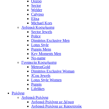
Oozoo
Sector
Welder
Calypso
Elixa
Michael Kors
Ανδρικά Κοσμήματα
Sector Jewels
Police
Dimitrios Exclusive Men
Lotus Style
Puppis Mens
Key Moments Men
No-name
Γυναικεία Κοσμήματα
MetronGold
Dimitrios Exclusive Woman
JCou Jewels
Lotus Style Women
Puppis
Lifelikes
Ρολόγια
Ανδρικά Ρολόγια
Ανδρικά Ρολόγια με Δέρμα
Ανδρικά Ρολόγια με Καουτσούκ