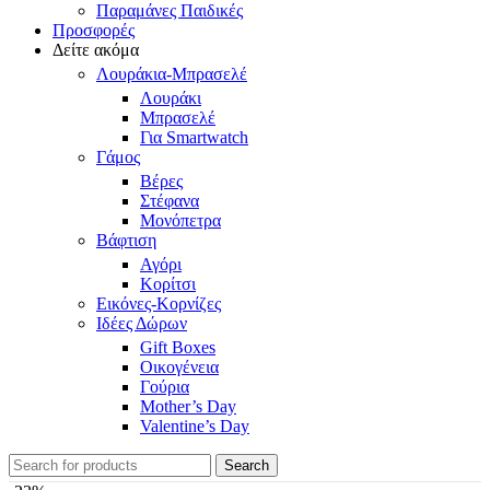
Παραμάνες Παιδικές
Προσφορές
Δείτε ακόμα
Λουράκια-Μπρασελέ
Λουράκι
Μπρασελέ
Για Smartwatch
Γάμος
Βέρες
Στέφανα
Μονόπετρα
Βάφτιση
Αγόρι
Κορίτσι
Εικόνες-Κορνίζες
Ιδέες Δώρων
Gift Boxes
Οικογένεια
Γούρια
Mother’s Day
Valentine’s Day
Search